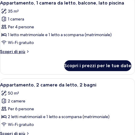
18
da
Appartamento, 1 camera da letto, balcone, lato piscina
tutte
letto,
35 m²
balcone
le
1 camera
foto
per
Per 4 persone
Appartamento,
1 letto matrimoniale e 1 letto a scomparsa (matrimoniale)
1
Wi-Fi gratuito
camera
Altri
Scopri di più
da
dettagli
letto,
per
Scopri i prezzi per le tue date
Appartamento,
balcone,
1
lato
camera
Apri
Una cucina moderna con zona pranzo, a
piscina
20
da
Appartamento, 2 camere da letto, 2 bagni
tutte
letto,
50 m²
balcone,
le
lato
2 camere
foto
piscina
per
Per 6 persone
Appartamento,
2 letti matrimoniali e 1 letto a scomparsa (matrimoniale)
2
Wi-Fi gratuito
camere
Altri
Scopri di più