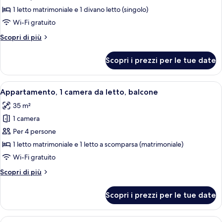
Monolocale,
1 letto matrimoniale e 1 divano letto (singolo)
1
Wi-Fi gratuito
letto
Altri
Scopri di più
matrimoniale
dettagli
con
per
Scopri i prezzi per le tue date
Monolocale,
divano
1
letto,
letto
Apri
Un letto rifatto con lenzuola bianche, 
balcone
16
matrimoniale
Appartamento, 1 camera da letto, balcone
tutte
con
35 m²
divano
le
letto,
1 camera
foto
balcone
per
Per 4 persone
Appartamento,
1 letto matrimoniale e 1 letto a scomparsa (matrimoniale)
1
Wi-Fi gratuito
camera
Altri
Scopri di più
da
dettagli
letto,
per
Scopri i prezzi per le tue date
Appartamento,
balcone
1
camera
Apri
Una cucina moderna con mobili bianchi