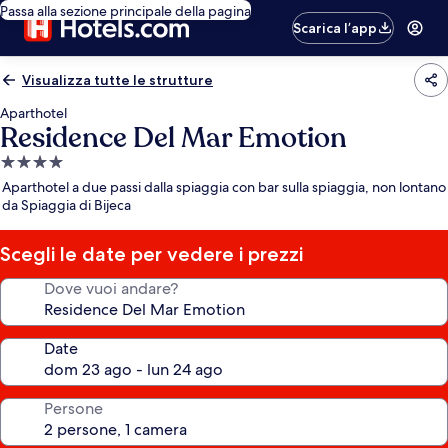
Passa alla sezione principale della pagina
Scarica l’app
Visualizza tutte le strutture
Aparthotel
Residence Del Mar Emotion
Struttura
a
Aparthotel a due passi dalla spiaggia con bar sulla spiaggia, non lontano
4.0
da Spiaggia di Bijeca
stelle
Scegli le date per vedere i prezzi
Dove vuoi andare?
Date
Persone