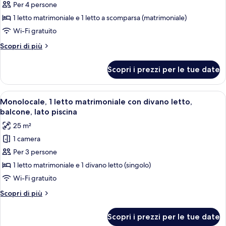
per
Per 4 persone
piscina
Appartamento
1 letto matrimoniale e 1 letto a scomparsa (matrimoniale)
Deluxe,
Wi-Fi gratuito
1
Altri
Scopri di più
camera
dettagli
da
per
Scopri i prezzi per le tue date
Appartamento
letto,
Deluxe,
balcone
1
Apri
Un balcone con un tavolo in vetro, un l
15
camera
Monolocale, 1 letto matrimoniale con divano letto,
tutte
da
balcone, lato piscina
letto,
le
25 m²
balcone
foto
1 camera
per
Per 3 persone
Monolocale,
1
1 letto matrimoniale e 1 divano letto (singolo)
letto
Wi-Fi gratuito
matrimoniale
Altri
Scopri di più
con
dettagli
divano
per
Scopri i prezzi per le tue date
Monolocale,
letto,