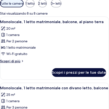
Filtri
Tutte le camere
1 letto
2 letti
3+ letti
disponibili
per
Stai visualizzando 8 su 8 camere
le
Apri
Una camera d'albergo moderna con un 
12
Monolocale, 1 letto matrimoniale, balcone, al piano terra
camere
tutte
20 m²
le
1 camera
foto
per
Per 2 persone
Monolocale,
1 letto matrimoniale
1
Wi-Fi gratuito
letto
Altri
Scopri di più
matrimoniale,
dettagli
balcone,
per
Scopri i prezzi per le tue date
Monolocale,
al
1
piano
letto
Apri
Una moderna camera d'albergo con telev
terra
13
matrimoniale,
Monolocale, 1 letto matrimoniale con divano letto, balcone
tutte
balcone,
25 m²
al
le
piano
1 camera
foto
terra
per
Per 3 persone