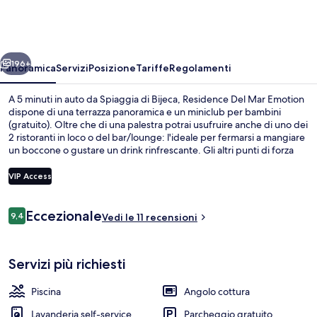
Mar
Emotion
ietro
Avanti
196+
Panoramica
Servizi
Posizione
Tariffe
Regolamenti
A 5 minuti in auto da Spiaggia di Bijeca, Residence Del Mar Emotion
dispone di una terrazza panoramica e un miniclub per bambini
(gratuito). Oltre che di una palestra potrai usufruire anche di uno dei
2 ristoranti in loco o del bar/lounge: l'ideale per fermarsi a mangiare
un boccone o gustare un drink rinfrescante. Gli altri punti di forza
della struttura sono un bar sulla spiaggia e una piscina stagionale
all'aperto, mentre gli appartamenti assicurano il massimo comfort
VIP Access
con tocchi esclusivi come soffione a pioggia e macchina per caffè
espresso.
Recensioni
Eccezionale
9,4
Facciata della struttura
Vedi le 11 recensioni
9,4 su 10
Servizi più richiesti
Piscina
Angolo cottura
Lavanderia self-service
Parcheggio gratuito