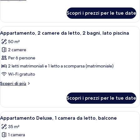
da
dettagli
letto,
per
Scopri i prezzi per le tue date
Appartamento,
2
2
bagni
camere
Apri
Un balcone con un tavolino in vetro, s
18
da
Appartamento, 2 camere da letto, 2 bagni, lato piscina
tutte
letto,
50 m²
2
le
bagni
2 camere
foto
per
Per 6 persone
Appartamento,
2 letti matrimoniali e 1 letto a scomparsa (matrimoniale)
2
Wi-Fi gratuito
camere
Altri
Scopri di più
da
dettagli
letto,
per
Scopri i prezzi per le tue date
Appartamento,
2
2
bagni,
camere
Apri
Una moderna camera d'hotel con un let
lato
18
da
Appartamento Deluxe, 1 camera da letto, balcone
tutte
piscina
letto,
35 m²
2
le
bagni,
1 camera
foto
lato