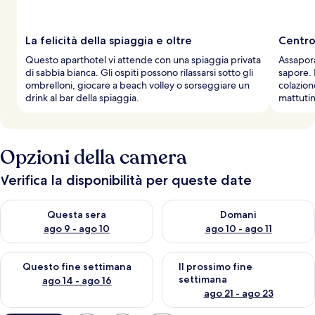
La felicità della spiaggia e oltre
Centro 
Questo aparthotel vi attende con una spiaggia privata
Assaporat
di sabbia bianca. Gli ospiti possono rilassarsi sotto gli
sapore. 
ombrelloni, giocare a beach volley o sorseggiare un
colazion
drink al bar della spiaggia.
mattutin
Opzioni della camera
Verifica la disponibilità per queste date
Verifica la disponibilità per questa sera, ago 9 - ago 10
Verifica la disponibilità per d
Questa sera
Domani
ago 9 - ago 10
ago 10 - ago 11
Verifica la disponibilità per questo fine settimana, ago 14 - ag
Verifica la disponibilità per i
Questo fine settimana
Il prossimo fine
settimana
ago 14 - ago 16
ago 21 - ago 23