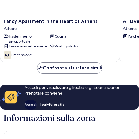
Fancy
A
Fancy Apartment in the Heart of Athens
A Have
Apartment
Haven
Athens
Athens
in
in
Trasferimento
Cucina
Parche
the
Kypseli
aeroportuale
Heart
A
Lavanderia self-service
Wi-Fi gratuito
of
Baseme
4.0
Athens
Apartme
4,0
1 recensione
su
Athens
Athens
10,
Confronta strutture simili
1
recensione
Accedi per visualizzare gli extra e gli sconti idonei.
Prenotare conviene!
Accedi
Iscriviti gratis
Informazioni sulla zona