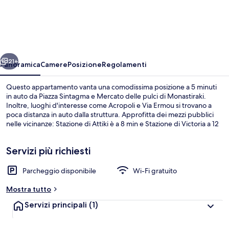
Room
With
Balcony
-
ietro
Avanti
Athens
21+
Panoramica
Camere
Posizione
Regolamenti
Orangetrees
Questo appartamento vanta una comodissima posizione a 5 minuti
Alley
in auto da Piazza Sintagma e Mercato delle pulci di Monastiraki.
Inoltre, luoghi d'interesse come Acropoli e Via Ermou si trovano a
Homestay
poca distanza in auto dalla struttura. Approfitta dei mezzi pubblici
nelle vicinanze: Stazione di Attiki è a 8 min e Stazione di Victoria a 12
min a piedi.
Servizi più richiesti
Parcheggio disponibile
Wi-Fi gratuito
1 camera
Mostra tutto
Servizi principali
(1)