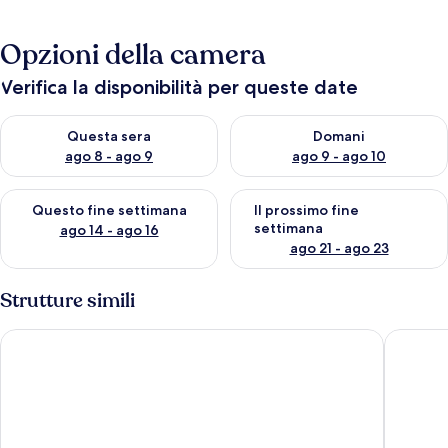
Opzioni della camera
Verifica la disponibilità per queste date
Verifica la disponibilità per questa sera, ago 8 - ago 9
Verifica la disponibilità per d
Questa sera
Domani
ago 8 - ago 9
ago 9 - ago 10
Verifica la disponibilità per questo fine settimana, ago 14 - ag
Verifica la disponibilità per i
Questo fine settimana
Il prossimo fine
settimana
ago 14 - ago 16
ago 21 - ago 23
Strutture simili
Fancy Apartment in the Heart of Athens
A Haven 