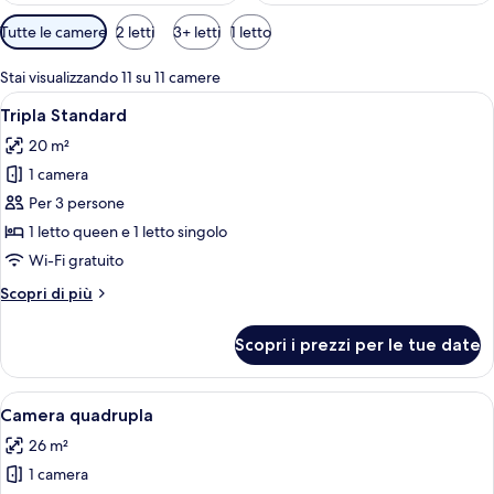
Filtri
Tutte le camere
2 letti
3+ letti
1 letto
disponibili
per
Stai visualizzando 11 su 11 camere
le
Apri
Camera d'albergo con un letto grande, 
5
Tripla Standard
camere
tutte
20 m²
le
1 camera
foto
per
Per 3 persone
Tripla
1 letto queen e 1 letto singolo
Standard
Wi-Fi gratuito
Altri
Scopri di più
dettagli
per
Scopri i prezzi per le tue date
Tripla
Standard
Apri
Una camera da letto con un letto gran
6
Camera quadrupla
tutte
26 m²
le
1 camera
foto