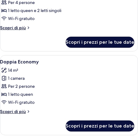
per
Per 4 persone
Camera
1 letto queen e 2 letti singoli
quadrupla
Wi-Fi gratuito
Altri
Scopri di più
dettagli
per
Scopri i prezzi per le tue date
Camera
quadrupla
Apri
Una camera d'albergo con un letto, un
6
Doppia Economy
tutte
14 m²
le
1 camera
foto
per
Per 2 persone
Doppia
1 letto queen
Economy
Wi-Fi gratuito
Altri
Scopri di più
dettagli
per
Scopri i prezzi per le tue date
Doppia
Economy