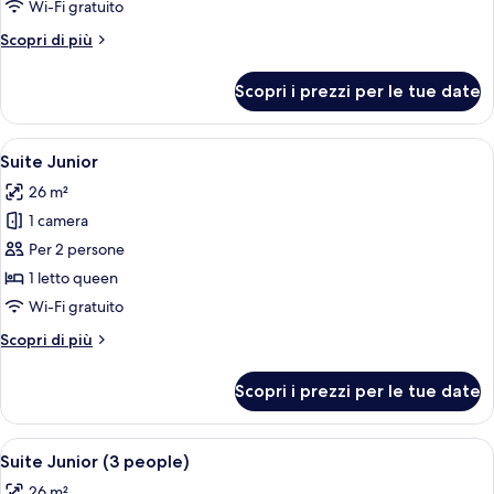
Wi-Fi gratuito
Altri
Scopri di più
dettagli
per
Scopri i prezzi per le tue date
Doppia
Standard
Apri
Una camera compatta con un letto, un 
7
Suite Junior
tutte
26 m²
le
1 camera
foto
per
Per 2 persone
Suite
1 letto queen
Junior
Wi-Fi gratuito
Altri
Scopri di più
dettagli
per
Scopri i prezzi per le tue date
Suite
Junior
Apri
Una camera da letto con un letto gran
9
Suite Junior (3 people)
tutte
26 m²