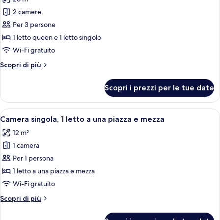
le
2 camere
foto
per
Per 3 persone
Suite
1 letto queen e 1 letto singolo
Junior
Wi-Fi gratuito
(3
Altri
Scopri di più
people)
dettagli
per
Scopri i prezzi per le tue date
Suite
Junior
(3
Apri
Una camera d'albergo con un letto, un
4
people)
Camera singola, 1 letto a una piazza e mezza
tutte
12 m²
le
1 camera
foto
per
Per 1 persona
Camera
1 letto a una piazza e mezza
singola,
Wi-Fi gratuito
1
Altri
Scopri di più
letto
dettagli
a
per