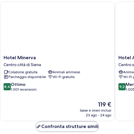
Hotel Minerva
Hotel At
Hotel
Hotel
Hotel Minerva
Hotel 
Minerva
Athena
Centro città di Siena
Centro s
Centro
Centro
Colazione gratuita
Animali ammessi
Anima
città
storico
Parcheggio disponibile
Wi-Fi gratuito
Wi-Fi 
di
di
Siena
Siena
8.4
9.2
Ottimo
Mer
8,4
9,2
su
su
1.001 recensioni
1.005
10,
10,
Ottimo,
Meravigl
Il
119 €
1.001
1.005
prezzo
tasse e oneri inclusi
recensioni
recensio
attuale
23 ago - 24 ago
è
119 €
Confronta strutture simili