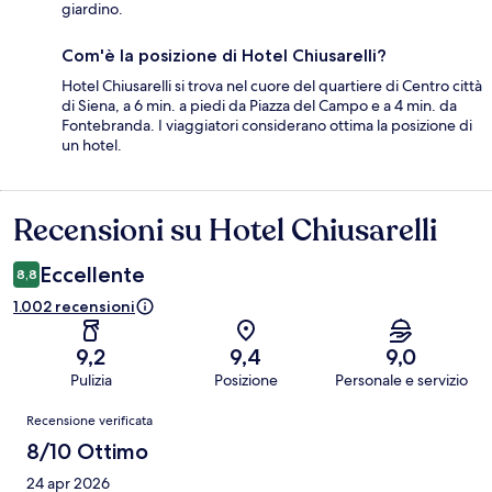
giardino.
Com'è la posizione di Hotel Chiusarelli?
Hotel Chiusarelli si trova nel cuore del quartiere di Centro città
di Siena, a 6 min. a piedi da Piazza del Campo e a 4 min. da
Fontebranda. I viaggiatori considerano ottima la posizione di
un hotel.
Recensioni su Hotel Chiusarelli
Recensioni
Eccellente
8,8
1.002 recensioni
9,2
9,4
9,0
Pulizia
Posizione
Personale e servizio
Recensioni
Recensione verificata
8/10 Ottimo
24 apr 2026