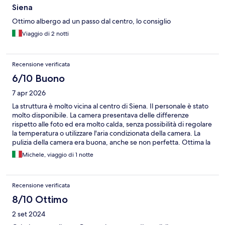
Siena
Ottimo albergo ad un passo dal centro, lo consiglio
Viaggio di 2 notti
Recensione verificata
6/10 Buono
7 apr 2026
La struttura è molto vicina al centro di Siena. Il personale è stato
molto disponibile. La camera presentava delle differenze
rispetto alle foto ed era molto calda, senza possibilità di regolare
la temperatura o utilizzare l'aria condizionata della camera. La
pulizia della camera era buona, anche se non perfetta. Ottima la
colazione. Probabilmente il prezzo era troppo elevato per
Michele, viaggio di 1 notte
l'esperienza complessiva.
Recensione verificata
8/10 Ottimo
2 set 2024