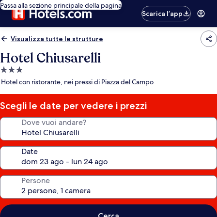
Passa alla sezione principale della pagina
Scarica l’app
Visualizza tutte le strutture
Hotel Chiusarelli
Struttura
a
Hotel con ristorante, nei pressi di Piazza del Campo
3.0
stelle
Scegli le date per vedere i prezzi
Dove vuoi andare?
Date
Persone
Cerca