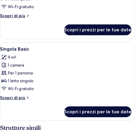
doppia
Wi-Fi gratuito
Altri
Scopri di più
dettagli
per
Scopri i prezzi per le tue date
Camera
doppia
Apri
Una camera da letto con un letto in le
4
Singola Basic
tutte
9 m²
le
1 camera
foto
per
Per 1 persona
Singola
1 letto singolo
Basic
Wi-Fi gratuito
Altri
Scopri di più
dettagli
per
Scopri i prezzi per le tue date
Singola
Basic
Strutture simili