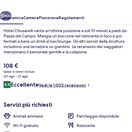
ietro
Avanti
83+
Panoramica
Camere
Posizione
Regolamenti
Hotel Chiusarelli vanta un'ottima posizione a soli 10 minuti a piedi da
Piazza del Campo. Mangia un boccone nel ristorante in loco e poi
fermati a bere un drink al bar/lounge. Gli altri servizi della struttura
includono una terrazza e un giardino. Le recensioni dei viaggiatori
menzionano il personale gentile e la colazione.
Il
108 €
prezzo
tasse e oneri inclusi
attuale
20 ago - 21 ago
Interni
è
Recensioni
Eccellente
8,8
Vedi le 1.002 recensioni
108 €
8,8 su 10
Servizi più richiesti
Animali ammessi
Parcheggio disponibile
Wi-Fi gratuito
Ristorante