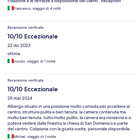
colazione e le terrazze a disposizione dei clienti . Reception
gentili e, cordiale ed efficiente . Di buon livello la pulizia in stanza
Francesco, viaggio di 4 notti
, dettaglio da non trascurare.
Recensione verificata
10/10 Eccezionale
22 dic 2023
ottima
nunzio, viaggio di 1 notte
Recensione verificata
10/10 Eccezionale
29 mar 2024
Albergo situato in una posizione molto comoda per accedere al
centro, struttura pulita e ben tenuta, la camera contenuta ma
molto ben tenuta, tutto molto pulito, la camera era moderna e si
poteva vedere dalla finestra la chiesa di San Domenico e parte
del centro. Colazione con la giusta scelta, personale disponibile
e accogliente, unica pecca leggermente rumoroso dopo le
Michel, viaggio di 1 notte