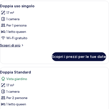
Apri
Una camera da letto con un letto, un
6
Doppia uso singolo
tutte
17 m²
le
1 camera
foto
per
Per 1 persona
Doppia
1 letto queen
uso
Wi-Fi gratuito
singolo
Altri
Scopri di più
dettagli
per
Scopri i prezzi per le tue date
Doppia
uso
singolo
Apri
Una camera da letto con un letto gran
9
Doppia Standard
tutte
Vista giardino
le
17 m²
foto
per
1 camera
Doppia
Per 2 persone
Standard
1 letto queen