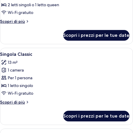
Camera
2 letti singoli o 1 letto queen
Classic
Wi-Fi gratuito
con
Altri
Scopri di più
letto
dettagli
matrimoniale
per
Scopri i prezzi per le tue date
Camera
o
Classic
2
con
Apri
Una camera d'albergo con un letto, una
letti
4
letto
Singola Classic
tutte
singoli
matrimoniale
13 m²
o
le
2
1 camera
foto
letti
per
Per 1 persona
singoli
Singola
1 letto singolo
Classic
Wi-Fi gratuito
Altri
Scopri di più
dettagli
per
Scopri i prezzi per le tue date
Singola
Classic
Apri
Una camera d'albergo con un letto, u