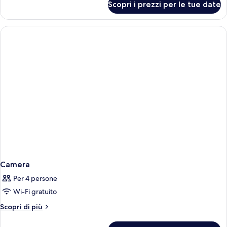
Scopri i prezzi per le tue date
Camera
Camera
Per 4 persone
Wi-Fi gratuito
Altri
Scopri di più
dettagli
per