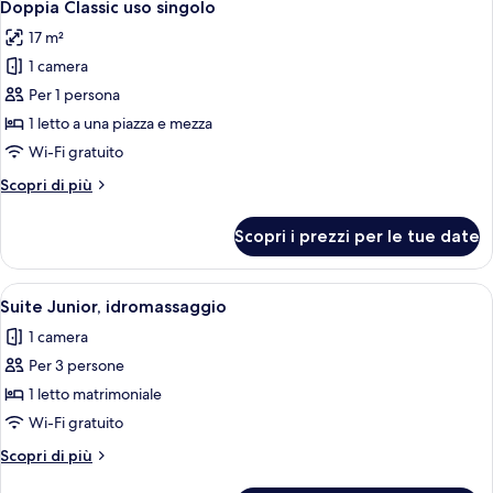
4
Doppia Classic uso singolo
tutte
17 m²
le
1 camera
foto
per
Per 1 persona
Doppia
1 letto a una piazza e mezza
Classic
Wi-Fi gratuito
uso
Altri
Scopri di più
singolo
dettagli
per
Scopri i prezzi per le tue date
Doppia
Classic
uso
Apri
Camera d'albergo con un letto grande
5
singolo
Suite Junior, idromassaggio
tutte
1 camera
le
Per 3 persone
foto
per
1 letto matrimoniale
Suite
Wi-Fi gratuito
Junior,
Altri
Scopri di più
idromassaggio
dettagli