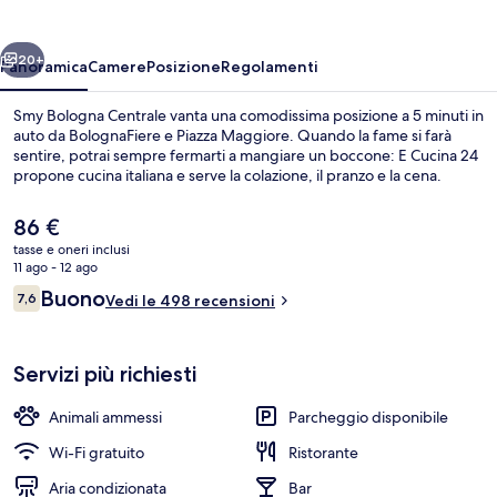
ietro
Avanti
20+
Panoramica
Camere
Posizione
Regolamenti
Smy Bologna Centrale vanta una comodissima posizione a 5 minuti in
auto da BolognaFiere e Piazza Maggiore. Quando la fame si farà
sentire, potrai sempre fermarti a mangiare un boccone: E Cucina 24
propone cucina italiana e serve la colazione, il pranzo e la cena.
Il
86 €
prezzo
tasse e oneri inclusi
attuale
11 ago - 12 ago
è
Recensioni
Buono
7,6
Ingresso della struttura
Vedi le 498 recensioni
86 €
7,6 su 10
Servizi più richiesti
Animali ammessi
Parcheggio disponibile
Wi-Fi gratuito
Ristorante
Aria condizionata
Bar