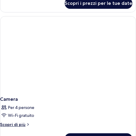
Scopri i prezzi per le tue date
Camera
Camera
Per 4 persone
Wi-Fi gratuito
Altri
Scopri di più
dettagli
per