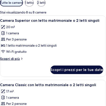
Filtri
Tutte le camere
1 letto
2 letti
disponibili
per
Stai visualizzando 8 su 8 camere
le
Apri
Camera d'albergo con un letto, un com
5
Camera Superior con letto matrimoniale o 2 letti singoli
camere
tutte
20 m²
le
1 camera
foto
per
Per 3 persone
Camera
1 letto matrimoniale o 2 letti singoli
Superior
Wi-Fi gratuito
con
Altri
Scopri di più
letto
dettagli
matrimoniale
per
Scopri i prezzi per le tue date
Camera
o
Superior
2
con
Apri
Una camera d'albergo con un letto, una
letti
4
letto
Camera Classic con letto matrimoniale o 2 letti singoli
tutte
singoli
matrimoniale
17 m²
o
le
2
1 camera
foto
letti
per
Per 2 persone
singoli