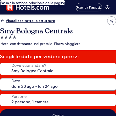
Passa alla sezione principale della pagina
Scarica l’app
Visualizza tutte le strutture
Smy Bologna Centrale
Struttura
a
Hotel con ristorante, nei pressi di Piazza Maggiore
4.0
stelle
Scegli le date per vedere i prezzi
Dove vuoi andare?
Date
Persone
Cerca