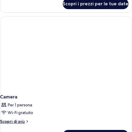
per
Scopri i prezzi per le tue date
Suite
Junior,
idromassaggio
Camera
Per 1 persona
Wi-Fi gratuito
Altri
Scopri di più
dettagli
per