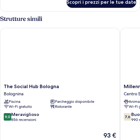
Scopri i prezzi per le tue date
Camera
Strutture simili
The Social Hub Bologna
Millennh
The
Millennh
The Social Hub Bologna
Millen
Social
Centro
Bolognina
Centro S
Hub
Storico
Piscina
Parcheggio disponibile
Anima
Bologna
Wi-Fi gratuito
Ristorante
Wi-Fi 
Bolognina
9.0
7.6
Meraviglioso
Buo
9,0
7,6
su
su
856 recensioni
990 
10,
10,
Meraviglioso,
Buono,
Il
93 €
856
990
prezzo