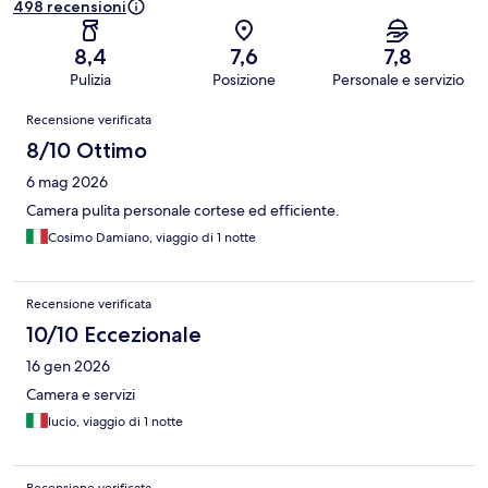
498 recensioni
8,4
7,6
7,8
Pulizia
Posizione
Personale e servizio
Recensioni
Recensione verificata
8/10 Ottimo
6 mag 2026
Camera pulita personale cortese ed efficiente.
Cosimo Damiano, viaggio di 1 notte
Recensione verificata
10/10 Eccezionale
16 gen 2026
Camera e servizi
lucio, viaggio di 1 notte