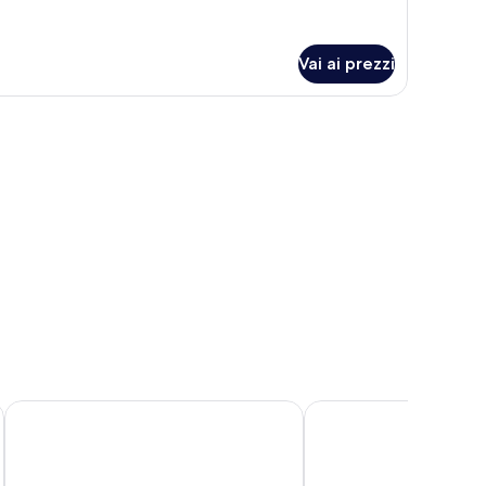
oom
Vai ai prezzi
stazione laptop, tende oscuranti
InterContinental Kaohsiung by IHG
Hotel Nikko Kaohsiung