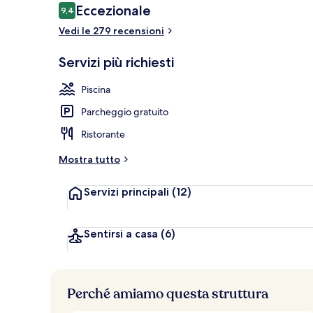
Recensioni
Eccezionale
9,4
9,4 su 10
Vedi le 279 recensioni
Salottino dell
Servizi più richiesti
Piscina
Parcheggio gratuito
Ristorante
Mostra tutto
Servizi principali
(12)
Sentirsi a casa
(6)
Perché amiamo questa struttura