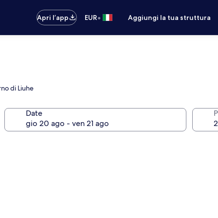
•
Apri l’app
EUR
Aggiungi la tua struttura
rno di Liuhe
Date
P