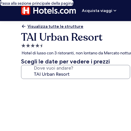
Passa alla sezione principale della pagina
Acquista viaggi
Visualizza tutte le strutture
TAI Urban Resort
Struttura
a
Hotel di lusso con 3 ristoranti, non lontano da Mercato nottu
4.5
Scegli le date per vedere i prezzi
stelle
Dove vuoi andare?
Galleria
fotografica
per
TAI
Urban
Resort