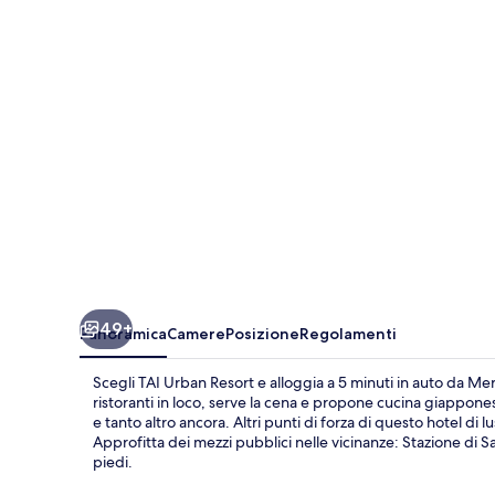
49+
Panoramica
Camere
Posizione
Regolamenti
Scegli TAI Urban Resort e alloggia a 5 minuti in auto da 
ristoranti in loco, serve la cena e propone cucina giappon
e tanto altro ancora. Altri punti di forza di questo hotel di 
Approfitta dei mezzi pubblici nelle vicinanze: Stazione di S
piedi.