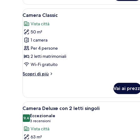
Classic
Apri
Una camera d'albergo con due le
5
Camera Classic
tutte
Vista città
le
50 m²
foto
per
1 camera
Camera
Per 4 persone
Classic
2 letti matrimoniali
Wi-Fi gratuito
Altri
Scopri di più
dettagli
per
Vai ai prezz
Camera
Classic
Apri
Una moderna camera d'albergo c
4
Camera Deluxe con 2 letti singoli
tutte
Eccezionale
le
9,4
9,4 su 10
(3
3 recensioni
foto
recensioni)
Vista città
per
63 m²