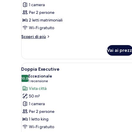
Camera
1 camera
Deluxe
Per 2 persone
con
2 letti matrimoniali
2
letti
Wi-Fi gratuito
singoli
Altri
Scopri di più
dettagli
per
Vai ai prezz
Camera
Deluxe
con
Apri
Una moderna camera d'albergo
3
2
Doppia Executive
tutte
letti
Eccezionale
singoli
le
10,0
10,0 su 10
(1
1 recensione
foto
recensione)
Vista città
per
50 m²
Doppia
1 camera
Executive
Per 2 persone
1 letto king
Wi-Fi gratuito