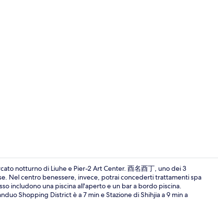
Esterni
Mercato notturno di Liuhe e Pier-2 Art Center. 酉名酉丁, uno dei 3
ese. Nel centro benessere, invece, potrai concederti trattamenti spa
lusso includono una piscina all'aperto e un bar a bordo piscina.
Asciugacapel
anduo Shopping District è a 7 min e Stazione di Shihjia a 9 min a