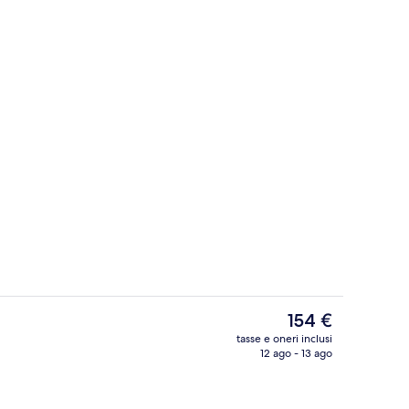
3 ristoranti; aperti a colazione, a pran
Il
154 €
prezzo
tasse e oneri inclusi
attuale
12 ago - 13 ago
li, pantofole, asciugamani, shampoo
Piscina all'aperto
è
154 €