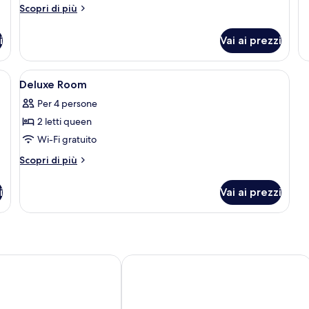
R
Altri
Scopri di più
dettagli
per
i
Vai ai prezzi
Doppia
Standard
era, postazione laptop, tende oscuranti
Apri
Minibar, una cassaforte in camera, po
5
Deluxe Room
tutte
Per 4 persone
le
2 letti queen
foto
per
Wi-Fi gratuito
Deluxe
Altri
Scopri di più
Room
dettagli
per
i
Vai ai prezzi
Deluxe
Room
Hotel
Kaohsiung Marriott Hotel