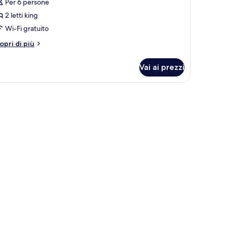
llini
Per 6 persone
uite
2 letti king
Wi-Fi gratuito
tri
opri di più
ttagli
r
Vai ai prezzi
llini
ite
hio.