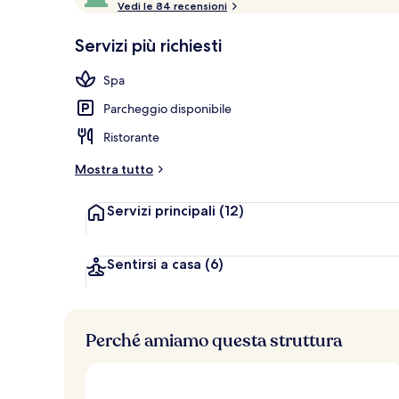
o
Vedi le 84 recensioni
10,
Esterni
n
Più
Servizi più richiesti
popolare
l
e
Spa
v
Parcheggio disponibile
a
l
Ristorante
u
t
Mostra tutto
a
z
Servizi principali
(12)
i
o
n
i
Sentirsi a casa
(6)
p
i
ù
Perché amiamo questa struttura
a
l
t