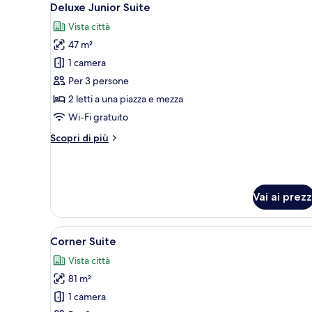
6
Deluxe Junior Suite
tutte
Vista città
le
47 m²
foto
per
1 camera
Deluxe
Per 3 persone
Junior
2 letti a una piazza e mezza
Suite
Wi-Fi gratuito
Altri
Scopri di più
dettagli
per
Deluxe
Junior
Vai ai prezz
Suite
Apri
Un'area pranzo con un tavolo ro
6
Corner Suite
tutte
Vista città
le
81 m²
foto
per
1 camera