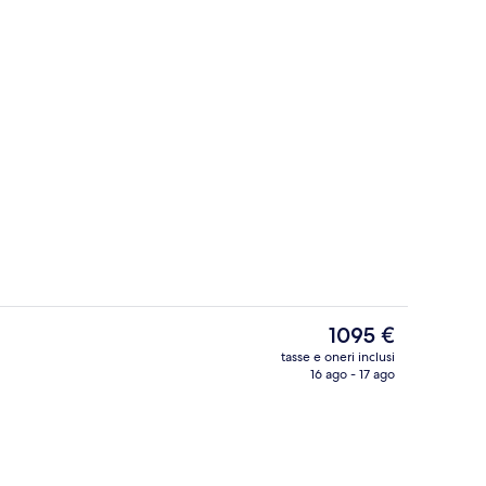
Esterni
Il
1095 €
prezzo
tasse e oneri inclusi
attuale
16 ago - 17 ago
 | Biancheria da letto di alta qualità, materassi in memory foam
Dettaglio interni
è
1095 €