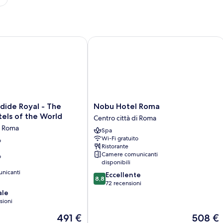
de Royal - The Leading Hotels of the World
Nobu Hotel Roma
Nobu
dide Royal - The
Nobu Hotel Roma
Hotel
els of the World
Centro città di Roma
Roma
di Roma
Spa
Centro
Wi-Fi gratuito
o
città
Ristorante
di
Camere comunicanti
o
Roma
disponibili
nicanti
8.8
Eccellente
8,8
su
72 recensioni
10,
ale
Eccellente,
sioni
72
Il
Il
491 €
508 €
recensioni