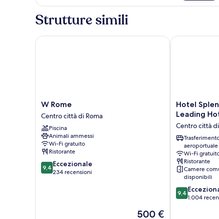
Suite
Strutture simili
W Rome
Hotel Splendi
W
Hotel
W Rome
Hotel Splen
Rome
Splendide
Leading Hot
Centro città di Roma
Centro
Royal
Centro città 
Piscina
città
-
Animali ammessi
di
The
Trasferiment
Wi-Fi gratuito
aeroportuale
Roma
Leading
Ristorante
Wi-Fi gratuit
Hotels
Ristorante
9.4
Eccezionale
of
9,4
Camere comu
su
234 recensioni
the
disponibili
10,
World
9.4
Eccezion
Eccezionale,
Centro
9,4
su
1.004 recen
234
città
10,
recensioni
di
Il
500 €
Eccezionale,
Roma