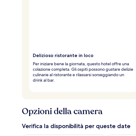
e
d
e
i
v
i
a
g
Delizioso ristorante in loco
g
i
Per iniziare bene la giornata, questo hotel offre una
a
colazione completa. Gli ospiti possono gustare delizie
t
culinarie al ristorante e rilassarsi sorseggiando un
o
drink al bar.
r
i
Opzioni della camera
Verifica la disponibilità per queste date