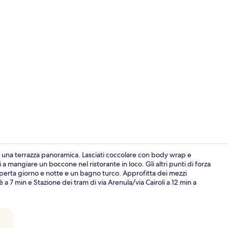
Esterni
 una terrazza panoramica. Lasciati coccolare con body wrap e
 mangiare un boccone nel ristorante in loco. Gli altri punti di forza
aperta giorno e notte e un bagno turco. Approfitta dei mezzi
Mellini Suite
 a 7 min e Stazione dei tram di via Arenula/via Cairoli a 12 min a