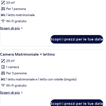
20 m²
le
Per 1 persona
foto
per
1 letto matrimoniale
Camera
Wi-Fi gratuito
singola
Altri
Scopri di più
dettagli
per
Scopri i prezzi per le tue date
Camera
singola
Apri
Una camera d'albergo con un letto, un
5
Camera Matrimoniale + lettino
tutte
25 m²
le
1 camera
foto
per
Per 3 persone
Camera
1 letto matrimoniale e 1 letto con rotelle (singolo)
Matrimoniale
Wi-Fi gratuito
+
Altri
Scopri di più
lettino
dettagli
per
Scopri i prezzi per le tue date
Camera