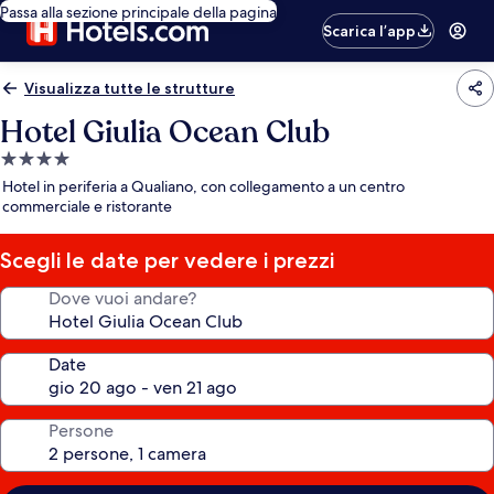
Passa alla sezione principale della pagina
Scarica l’app
Visualizza tutte le strutture
Hotel Giulia Ocean Club
Struttura
a
Hotel in periferia a Qualiano, con collegamento a un centro
4.0
commerciale e ristorante
stelle
Scegli le date per vedere i prezzi
Dove vuoi andare?
Date
Persone