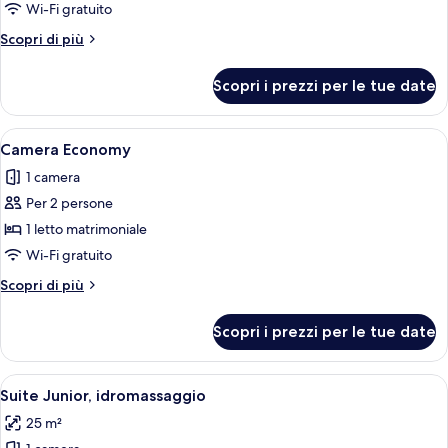
familiare
Wi-Fi gratuito
Altri
Scopri di più
dettagli
per
Scopri i prezzi per le tue date
Camera
familiare
Apri
Minibar, una cassaforte in camera, Wi-
4
Camera Economy
tutte
1 camera
le
Per 2 persone
foto
per
1 letto matrimoniale
Camera
Wi-Fi gratuito
Economy
Altri
Scopri di più
dettagli
per
Scopri i prezzi per le tue date
Camera
Economy
Apri
Una camera d'albergo con un letto, com
6
Suite Junior, idromassaggio
tutte
25 m²
le