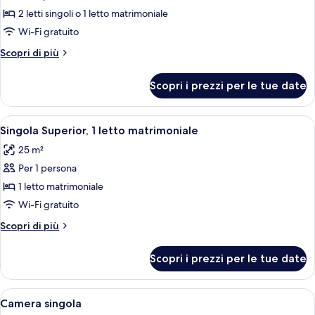
Camera
2 letti singoli o 1 letto matrimoniale
Standard
Wi-Fi gratuito
con
Altri
Scopri di più
letto
dettagli
matrimoniale
per
Scopri i prezzi per le tue date
Camera
o
Standard
2
con
Apri
Una camera d'albergo moderna con un l
letti
5
letto
Singola Superior, 1 letto matrimoniale
tutte
singoli
matrimoniale
25 m²
o
le
2
Per 1 persona
foto
letti
per
1 letto matrimoniale
singoli
Singola
Wi-Fi gratuito
Superior,
Altri
Scopri di più
1
dettagli
letto
per
Scopri i prezzi per le tue date
Singola
matrimoniale
Superior,
1
Apri
Minibar, una cassaforte in camera, Wi-
4
letto
Camera singola
tutte
matrimoniale