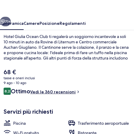
Club
ietro
Avanti
71+
Panoramica
Camere
Posizione
Regolamenti
Hotel Giulia Ocean Club ti regalerà un soggiorno incantevole a soli
10 minuti in auto da Rovine di Liternum e Centro commerciale
Auchan Giugliano. Il Cantinone serve la colazione, il pranzo e la cena
e propone cucina locale: l'ideale prima di fare un tuffo nella piscina
stagionale all'aperto. Gli altri punti di forza della struttura includono
un bar a bordo piscina, una sauna e una piscina per bambini.
Il
68 €
prezzo
tasse e oneri inclusi
attuale
9 ago - 10 ago
Piscina stagionale all'aperto, ombrelloni
è
Recensioni
Ottimo
8,2
Vedi le 360 recensioni
68 €
8,2 su 10
Servizi più richiesti
Piscina
Trasferimento aeroportuale
Wi-Fi gratuito
Ristorante