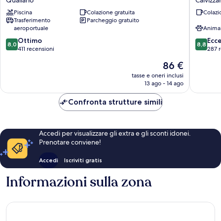
Qualiano
Calvizza
Qualiano
Donato
Piscina
Colazione gratuita
Colazi
Calvizza
Trasferimento
Parcheggio gratuito
aeroportuale
Anima
8.0
8.8
Ottimo
Ecc
8,0
8,8
su
su
411 recensioni
287 
10,
10,
Il
86 €
Ottimo,
Eccellen
prezzo
411
287
tasse e oneri inclusi
attuale
13 ago - 14 ago
recensioni
recensio
è
86 €
Confronta strutture simili
Accedi per visualizzare gli extra e gli sconti idonei.
Prenotare conviene!
Accedi
Iscriviti gratis
Informazioni sulla zona