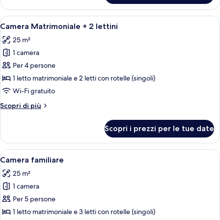
Matrimoniale
+
Apri
Camera d'albergo con due letti, una sc
4
lettino
Camera Matrimoniale + 2 lettini
tutte
25 m²
le
1 camera
foto
per
Per 4 persone
Camera
1 letto matrimoniale e 2 letti con rotelle (singoli)
Matrimoniale
Wi-Fi gratuito
+
Altri
Scopri di più
2
dettagli
lettini
per
Scopri i prezzi per le tue date
Camera
Matrimoniale
+
Apri
Una camera d'albergo con un letto, com
4
2
Camera familiare
tutte
lettini
25 m²
le
1 camera
foto
per
Per 5 persone
Camera
1 letto matrimoniale e 3 letti con rotelle (singoli)