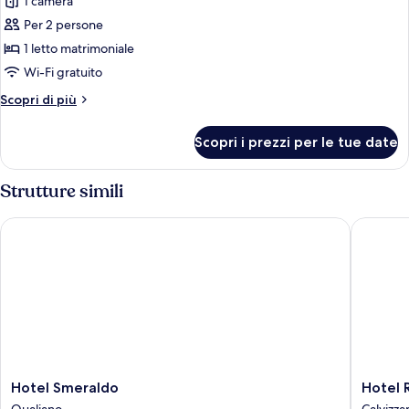
1 camera
foto
per
Per 2 persone
Suite
1 letto matrimoniale
Junior,
Wi-Fi gratuito
idromassaggio
Altri
Scopri di più
dettagli
per
Scopri i prezzi per le tue date
Suite
Junior,
idromassaggio
Strutture simili
Hotel Smeraldo
Hotel Ri
Hotel
Hotel
Hotel Smeraldo
Hotel 
Smeraldo
Ristoran