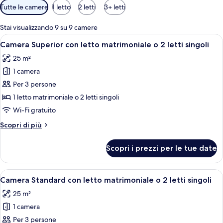
Filtri
Tutte le camere
1 letto
2 letti
3+ letti
disponibili
per
Stai visualizzando 9 su 9 camere
le
Apri
Una camera d'albergo moderna con un l
9
Camera Superior con letto matrimoniale o 2 letti singoli
camere
tutte
25 m²
le
1 camera
foto
per
Per 3 persone
Camera
1 letto matrimoniale o 2 letti singoli
Superior
Wi-Fi gratuito
con
Altri
Scopri di più
letto
dettagli
matrimoniale
per
Scopri i prezzi per le tue date
Camera
o
Superior
2
con
Apri
Minibar, una cassaforte in camera, Wi-
letti
5
letto
Camera Standard con letto matrimoniale o 2 letti singoli
tutte
singoli
matrimoniale
25 m²
o
le
2
1 camera
foto
letti
per
Per 3 persone
singoli