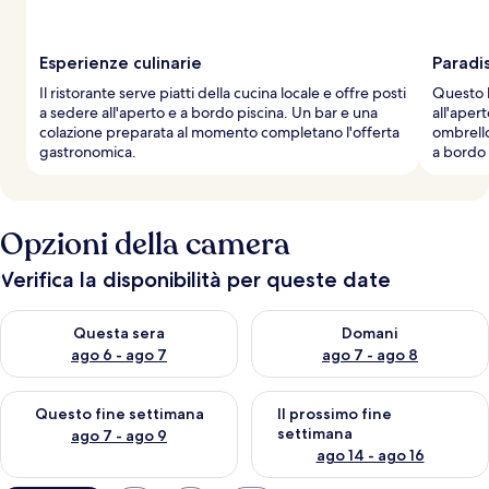
Esperienze culinarie
Paradi
Il ristorante serve piatti della cucina locale e offre posti
Questo h
a sedere all'aperto e a bordo piscina. Un bar e una
all'aper
colazione preparata al momento completano l'offerta
ombrello
gastronomica.
a bordo 
Opzioni della camera
Verifica la disponibilità per queste date
Verifica la disponibilità per questa sera, ago 6 - ago 7
Verifica la disponibilità per d
Questa sera
Domani
ago 6 - ago 7
ago 7 - ago 8
Verifica la disponibilità per questo fine settimana, ago 7 - ago
Verifica la disponibilità per il
Questo fine settimana
Il prossimo fine
settimana
ago 7 - ago 9
ago 14 - ago 16