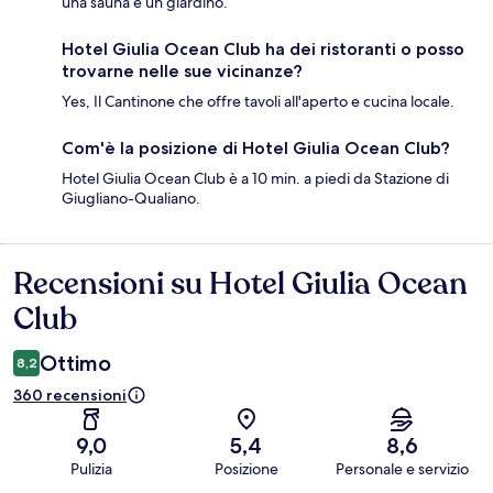
una sauna e un giardino.
Hotel Giulia Ocean Club ha dei ristoranti o posso
trovarne nelle sue vicinanze?
Yes, Il Cantinone che offre tavoli all'aperto e cucina locale.
Com'è la posizione di Hotel Giulia Ocean Club?
Hotel Giulia Ocean Club è a 10 min. a piedi da Stazione di
Giugliano-Qualiano.
Recensioni su Hotel Giulia Ocean
Recensioni
Club
Ottimo
8,2
360 recensioni
9,0
5,4
8,6
Pulizia
Posizione
Personale e servizio