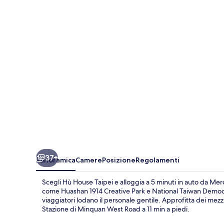
Taipei
37+
Panoramica
Camere
Posizione
Regolamenti
Scegli Hù House Taipei e alloggia a 5 minuti in auto da Mer
come Huashan 1914 Creative Park e National Taiwan Democracy
viaggiatori lodano il personale gentile. Approfitta dei mezz
Stazione di Minquan West Road a 11 min a piedi.