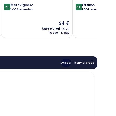
9.0
8.0
Meraviglioso
Ottimo
9,0
8,0
su
su
1.003 recensioni
1.001 recensioni
10,
10,
Meraviglioso,
Ottimo,
Il
64 €
1.003
1.001
prezzo
recensioni
recensioni
tasse e oneri inclusi
t
attuale
16 ago - 17 ago
è
64 €
Accedi
Iscriviti gratis