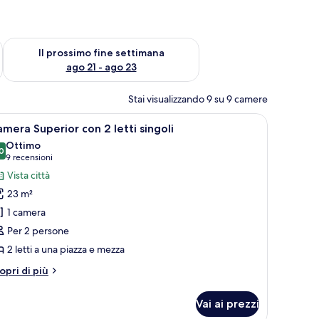
ne settimana, ago 14 - ago 16
Verifica la disponibilità per il prossimo fine settimana, ago 21
Il prossimo fine settimana
ago 21 - ago 23
Stai visualizzando 9 su 9 camere
a.
o e dorato, un comodino con lampada e telefono.
pri
Una camera d'albergo con due letti, un como
5
mera Superior con 2 letti singoli
utte
Ottimo
0
8,0 su 10
(9
9 recensioni
oto
recensioni)
Vista città
er
23 m²
amera
1 camera
uperior
Per 2 persone
on
2 letti a una piazza e mezza
tti
tri
opri di più
ngoli
ttagli
r
Vai ai prezzi
amera