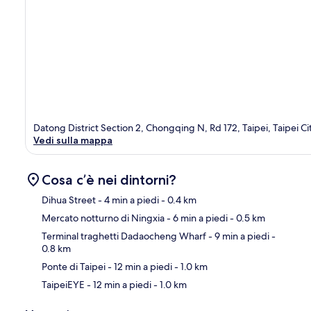
Datong District Section 2, Chongqing N, Rd 172, Taipei, Taipei Ci
Vedi sulla mappa
Cosa c’è nei dintorni?
Dihua Street
- 4 min a piedi
- 0.4 km
Mercato notturno di Ningxia
- 6 min a piedi
- 0.5 km
Ma
Terminal traghetti Dadaocheng Wharf
- 9 min a piedi
-
0.8 km
Ponte di Taipei
- 12 min a piedi
- 1.0 km
TaipeiEYE
- 12 min a piedi
- 1.0 km