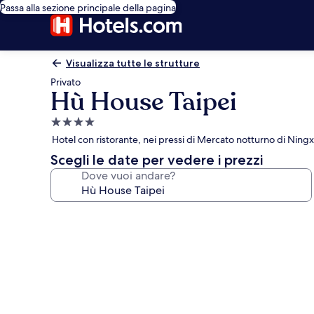
Passa alla sezione principale della pagina
Visualizza tutte le strutture
Privato
Hù House Taipei
Struttura
a
Hotel con ristorante, nei pressi di Mercato notturno di Ningx
4.0
Scegli le date per vedere i prezzi
stelle
Dove vuoi andare?
Galleria
fotografica
per
Hù
House