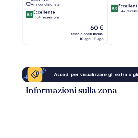
Aria condizionata
8.8
Eccellent
8,8
su
1.142 recens
8.8
Eccellente
8,8
10,
su
1.154 recensioni
Eccellente,
10,
Il
60 €
1.142
Eccellente,
prezzo
recensioni
1.154
tasse e oneri inclusi
attuale
10 ago - 11 ago
recensioni
è
60 €
Accedi per visualizzare gli extra e g
Informazioni sulla zona