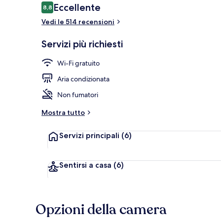
Recensioni
Eccellente
8,8
8,8 su 10
Vedi le 514 recensioni
Esterni
Servizi più richiesti
Wi-Fi gratuito
Aria condizionata
Non fumatori
Mostra tutto
Servizi principali
(6)
Sentirsi a casa
(6)
Opzioni della camera