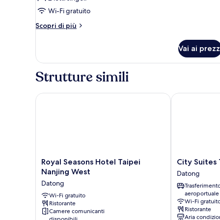
Superior
Wi-Fi gratuito
Twin
Altri
Room
Scopri di più
dettagli
per
Vai ai prezz
Superior
Twin
Room
Strutture simili
Royal Seasons Hotel Taipei Nanjing West
City Suites Ta
Royal
City
Royal Seasons Hotel Taipei
City Suites
Seasons
Suites
Nanjing West
Datong
Hotel
Taipei
Datong
Trasferiment
Taipei
Nanxi
aeroportuale
Nanjing
Wi-Fi gratuito
Datong
Wi-Fi gratuit
Ristorante
West
Ristorante
Camere comunicanti
Datong
Aria condizio
disponibili