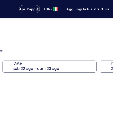
•
Apri l’app
EUR
Aggiungi la tua struttura
ia
Date
P