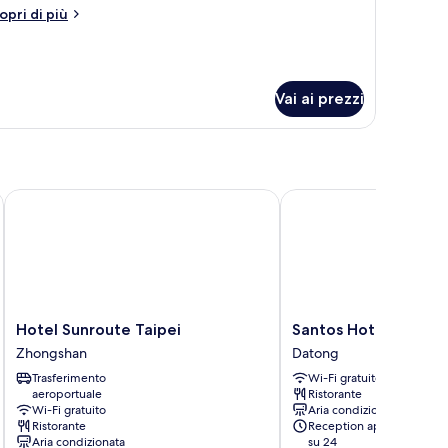
xecutive
tri
opri di più
ouble
ttagli
r
oom
ecutive
uble
Vai ai prezzi
oom
Hotel Sunroute Taipei
Santos Hotel
Hotel
Santos
Hotel Sunroute Taipei
Santos Hotel
Sunroute
Hotel
Zhongshan
Datong
Taipei
Datong
Trasferimento
Wi-Fi gratuito
Zhongshan
aeroportuale
Ristorante
Wi-Fi gratuito
Aria condizionata
Ristorante
Reception aperta 24 ore
Aria condizionata
su 24