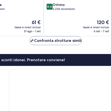
8.4
e
Ottimo
8,4
su
ioni
2.236 recensioni
10,
Ottimo,
Il
Il
61 €
120 €
2.236
prezzo
prezzo
recensioni
tasse e oneri inclusi
tasse e oneri inclusi
attuale
attuale
31 ago - 1 set
6 set - 7 set
è
è
61 €
120 €
Confronta strutture simili
li sconti idonei. Prenotare conviene!