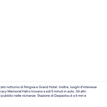
Camera Premi
cato notturno di Ningxia e Grand Hotel. Inoltre, luoghi d'interesse
 Memorial Hall si trovano a soli 5 minuti in auto. Gli altri
i pubblici nelle vicinanze: Stazione di Daqiaotou è a 6 min e
Reception