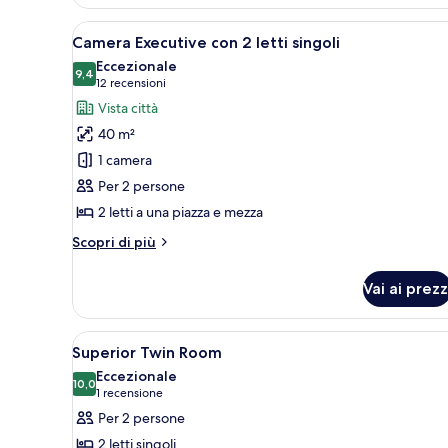
Apri
Una camera d'albergo con due l
4
Camera Executive con 2 letti singoli
tutte
Eccezionale
le
9,4
9,4 su 10
(12
12 recensioni
foto
recensioni)
Vista città
per
40 m²
Camera
1 camera
Executive
Per 2 persone
con
2 letti a una piazza e mezza
2
letti
Altri
Scopri di più
singoli
dettagli
per
Vai ai prezz
Camera
Executive
con
Apri
Biancheria da letto di alta qual
3
2
Superior Twin Room
tutte
letti
Eccezionale
singoli
le
10,0
10,0 su 10
(1
1 recensione
foto
recensione)
Per 2 persone
per
2 letti singoli