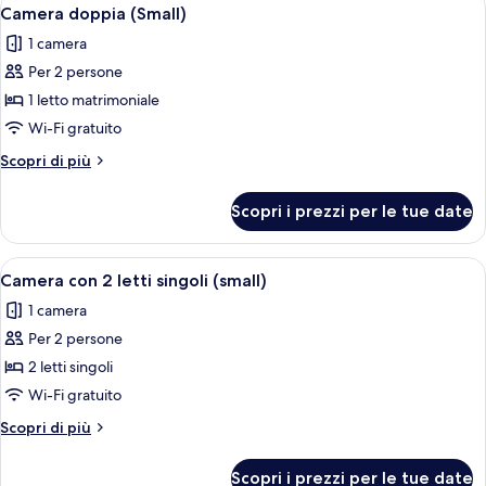
Apri
15
Camera doppia (Small)
camere
tutte
1 camera
le
Per 2 persone
foto
per
1 letto matrimoniale
Camera
Wi-Fi gratuito
doppia
Altri
Scopri di più
(Small)
dettagli
per
Scopri i prezzi per le tue date
Camera
doppia
(Small)
Apri
Camera matrimoniale con due letti, u
14
Camera con 2 letti singoli (small)
tutte
1 camera
le
Per 2 persone
foto
per
2 letti singoli
Camera
Wi-Fi gratuito
con
Altri
Scopri di più
2
dettagli
letti
per
Scopri i prezzi per le tue date
Camera