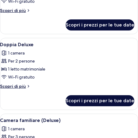
Camera
Wi-Fi gratuito
Deluxe
Altri
Scopri di più
con
dettagli
2
per
Scopri i prezzi per le tue date
Camera
letti
Deluxe
singoli
con
Apri
Un letto rifatto con cuscini a motivi fl
9
2
Doppia Deluxe
tutte
letti
1 camera
singoli
le
Per 2 persone
foto
per
1 letto matrimoniale
Doppia
Wi-Fi gratuito
Deluxe
Altri
Scopri di più
dettagli
per
Scopri i prezzi per le tue date
Doppia
Deluxe
Apri
Una camera d'albergo con due letti, una
9
Camera familiare (Deluxe)
tutte
1 camera
le
Per 3 persone