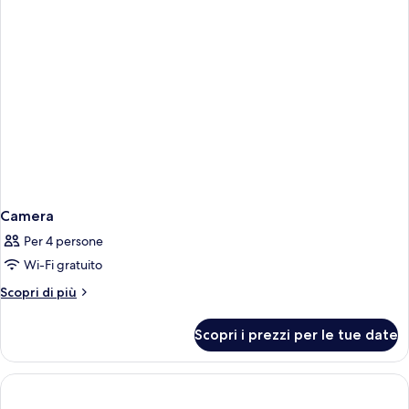
Camera
Per 4 persone
Wi-Fi gratuito
Altri
Scopri di più
dettagli
per
Scopri i prezzi per le tue date
Camera