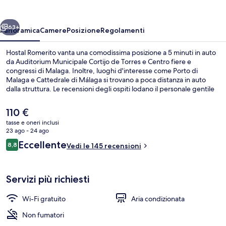
ietro
Avanti
63+
Panoramica
Camere
Posizione
Regolamenti
Hostal Romerito vanta una comodissima posizione a 5 minuti in auto
da Auditorium Municipale Cortijo de Torres e Centro fiere e
congressi di Malaga. Inoltre, luoghi d'interesse come Porto di
Malaga e Cattedrale di Málaga si trovano a poca distanza in auto
dalla struttura. Le recensioni degli ospiti lodano il personale gentile
della struttura.
Il
110 €
prezzo
tasse e oneri inclusi
attuale
23 ago - 24 ago
Camera doppia (Small) | Una scrivania,
è
Recensioni
Eccellente
8,8
Vedi le 145 recensioni
110 €
8,8 su 10
Servizi più richiesti
Wi-Fi gratuito
Aria condizionata
Non fumatori