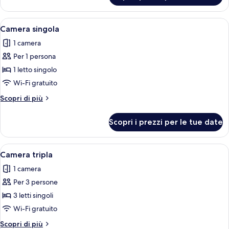
singoli
con
(small)
2
Apri
Un letto con una testiera beige e due 
8
letti
Camera singola
tutte
singoli
1 camera
(small)
le
Per 1 persona
foto
per
1 letto singolo
Camera
Wi-Fi gratuito
singola
Altri
Scopri di più
dettagli
per
Scopri i prezzi per le tue date
Camera
singola
Apri
Camera d'albergo con due letti singoli
12
Camera tripla
tutte
1 camera
le
Per 3 persone
foto
per
3 letti singoli
Camera
Wi-Fi gratuito
tripla
Altri
Scopri di più