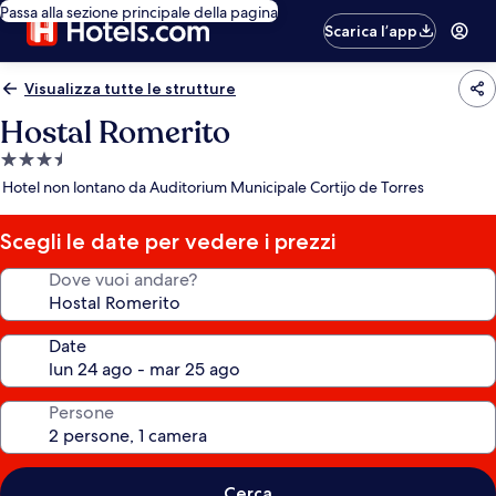
Passa alla sezione principale della pagina
Scarica l’app
Visualizza tutte le strutture
Hostal Romerito
Struttura
a
Hotel non lontano da Auditorium Municipale Cortijo de Torres
3.5
stelle
Scegli le date per vedere i prezzi
Dove vuoi andare?
Date
Persone
Cerca