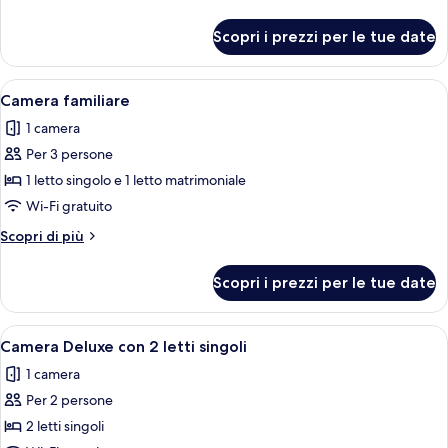
dettagli
per
Scopri i prezzi per le tue date
Camera
tripla
Apri
Camera d'albergo con due letti, una sc
12
Camera familiare
tutte
1 camera
le
Per 3 persone
foto
per
1 letto singolo e 1 letto matrimoniale
Camera
Wi-Fi gratuito
familiare
Altri
Scopri di più
dettagli
per
Scopri i prezzi per le tue date
Camera
familiare
Apri
Camera d'albergo con due letti, una tes
9
Camera Deluxe con 2 letti singoli
tutte
1 camera
le
Per 2 persone
foto
per
2 letti singoli