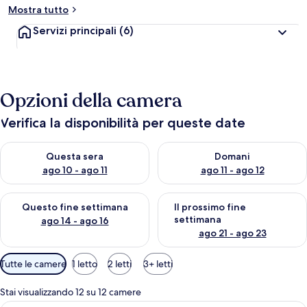
Mostra tutto
Servizi principali
(6)
Opzioni della camera
Verifica la disponibilità per queste date
Verifica la disponibilità per questa sera, ago 10 - ago 11
Verifica la disponibilità per d
Questa sera
Domani
ago 10 - ago 11
ago 11 - ago 12
Verifica la disponibilità per questo fine settimana, ago 14 - ag
Verifica la disponibilità per i
Questo fine settimana
Il prossimo fine
settimana
ago 14 - ago 16
ago 21 - ago 23
Filtri
Tutte le camere
1 letto
2 letti
3+ letti
disponibili
per
Stai visualizzando 12 su 12 camere
le
Camera d'albergo con un letto, un tav