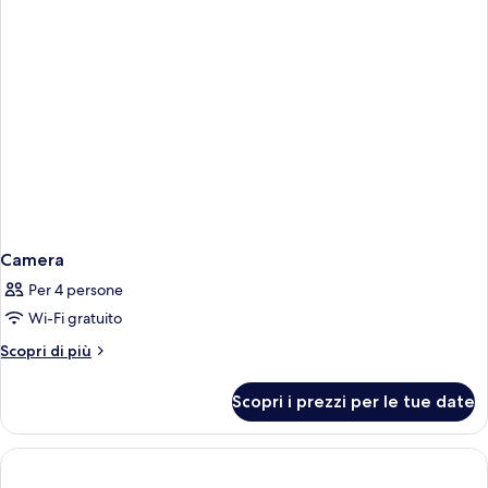
disabili
Camera
Per 4 persone
Wi-Fi gratuito
Altri
Scopri di più
dettagli
per
Scopri i prezzi per le tue date
Camera