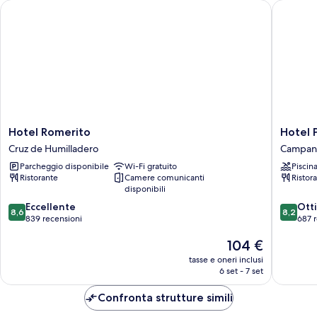
Hotel Romerito
Hotel Po
Hotel
Hotel
Hotel Romerito
Hotel 
Romerito
Posadas
Cruz de Humilladero
Campani
Cruz
de
Parcheggio disponibile
Wi-Fi gratuito
Piscin
de
España
Ristorante
Camere comunicanti
Ristor
Humilladero
Málaga
disponibili
Campani
8.6
8.2
Eccellente
Ott
8,6
8,2
su
su
839 recensioni
687 
10,
10,
Il
104 €
Eccellente,
Ottimo,
prezzo
839
687
tasse e oneri inclusi
attuale
recensioni
recensio
6 set - 7 set
è
104 €
Confronta strutture simili