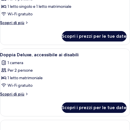
foto
per
1 letto singolo e 1 letto matrimoniale
Camera
Wi-Fi gratuito
familiare
Altri
Scopri di più
(Deluxe)
dettagli
per
Scopri i prezzi per le tue date
Camera
familiare
(Deluxe)
Apri
Una camera d'albergo moderna con un l
6
Doppia Deluxe, accessibile ai disabili
tutte
1 camera
le
Per 2 persone
foto
per
1 letto matrimoniale
Doppia
Wi-Fi gratuito
Deluxe,
Altri
Scopri di più
accessibile
dettagli
ai
per
Scopri i prezzi per le tue date
Doppia
disabili
Deluxe,
accessibile
ai