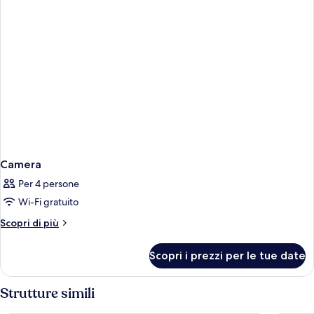
Camera
Per 4 persone
Wi-Fi gratuito
Altri
Scopri di più
dettagli
per
Scopri i prezzi per le tue date
Camera
Strutture simili