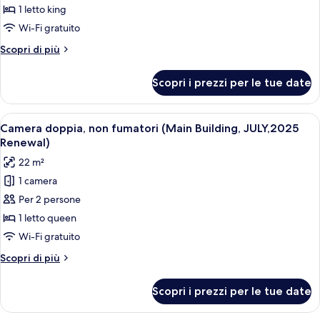
Doppia
Grand,lounge
1 letto king
access)
Premier,
Wi-Fi gratuito
1
Altri
Scopri di più
letto
dettagli
king,
per
Scopri i prezzi per le tue date
Doppia
non
Premier,
fumatori
1
Apri
Camera d'albergo con un letto grande,
4
letto
Camera doppia, non fumatori (Main Building, JULY,2025
tutte
king,
Renewal)
non
le
22 m²
fumatori
foto
1 camera
per
Per 2 persone
Camera
doppia,
1 letto queen
non
Wi-Fi gratuito
fumatori
Altri
Scopri di più
(Main
dettagli
Building,
per
Scopri i prezzi per le tue date
Camera
JULY,2025
doppia,
Renewal)