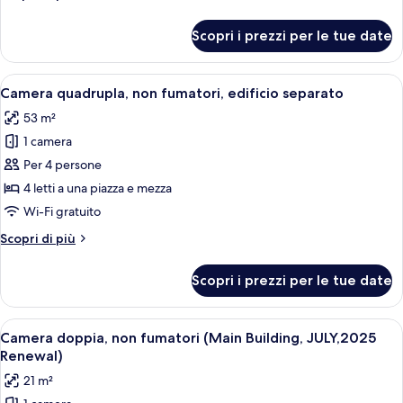
non
dettagli
fumatori,
per
Scopri i prezzi per le tue date
Camera
edificio
tripla,
separato
non
Apri
Camera d'albergo con due letti, una sc
5
fumatori,
Camera quadrupla, non fumatori, edificio separato
tutte
edificio
53 m²
separato
le
1 camera
foto
per
Per 4 persone
Camera
4 letti a una piazza e mezza
quadrupla,
Wi-Fi gratuito
non
Altri
Scopri di più
fumatori,
dettagli
edificio
per
Scopri i prezzi per le tue date
Camera
separato
quadrupla,
non
Apri
Una camera d'albergo con un letto gran
4
fumatori,
Camera doppia, non fumatori (Main Building, JULY,2025
tutte
edificio
Renewal)
separato
le
21 m²
foto