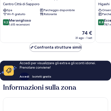
Monterey
HOTEL
Centro Città di Sapporo
Higashi
Edelhof
by
Spa
Parcheggio disponibile
Onsen
Sapporo
GRANBE
Wi-Fi gratuito
Ristorante
Parche
Centro
Higashi
Città
9.2
8.8
Meraviglioso
Ecc
9,2
8,8
di
su
su
1.615 recensioni
787 r
Sapporo
10,
10,
Il
74 €
Meraviglioso,
Eccellen
prezzo
1.615
787
31 ago - 1 set
attuale
recensioni
recensio
è
Confronta strutture simili
74 €
Accedi per visualizzare gli extra e gli sconti idonei.
Prenotare conviene!
Accedi
Iscriviti gratis
Informazioni sulla zona