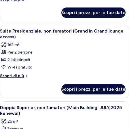
letto
dettagli
per
king,
Scopri i prezzi per le tue date
Camera
non
doppia,
fumatori,
1
Apri
Una camera d'albergo con due letti, un
10
ad
letto
Suite Presidenziale, non fumatori (Grand in Grand,lounge
tutte
king,
angolo
access)
non
le
(East
162 m²
fumatori,
foto
Building)
ad
Per 2 persone
per
angolo
2 letti singoli
Suite
(East
Building)
Presidenziale,
Wi-Fi gratuito
non
Altri
Scopri di più
fumatori
dettagli
per
(Grand
Scopri i prezzi per le tue date
Suite
in
Presidenziale,
Grand,lounge
non
Apri
Doppia Superior, non fumatori (Main B
4
access)
fumatori
Doppia Superior, non fumatori (Main Building, JULY,2025
tutte
(Grand
Renewal)
in
le
26 m²
Grand,lounge
foto
access)
1 camera