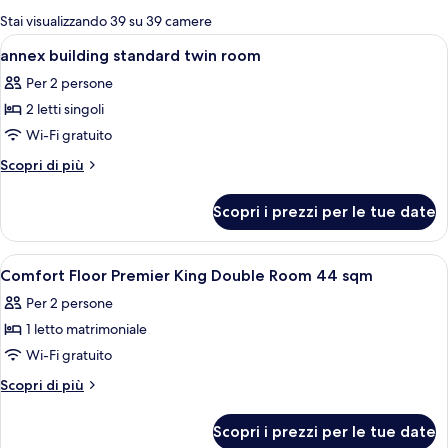
per
Stai visualizzando 39 su 39 camere
le
Apri
Copriletto in piuma, tende oscuranti, 
4
annex building standard twin room
camere
tutte
Per 2 persone
le
2 letti singoli
foto
per
Wi-Fi gratuito
annex
Altri
Scopri di più
building
dettagli
per
standard
Scopri i prezzi per le tue date
annex
twin
building
room
standard
Apri
Una camera d'albergo con un letto, un
1
twin
Comfort Floor Premier King Double Room 44 sqm
tutte
room
Per 2 persone
le
1 letto matrimoniale
foto
per
Wi-Fi gratuito
Comfort
Altri
Scopri di più
Floor
dettagli
per
Premier
Scopri i prezzi per le tue date
Comfort