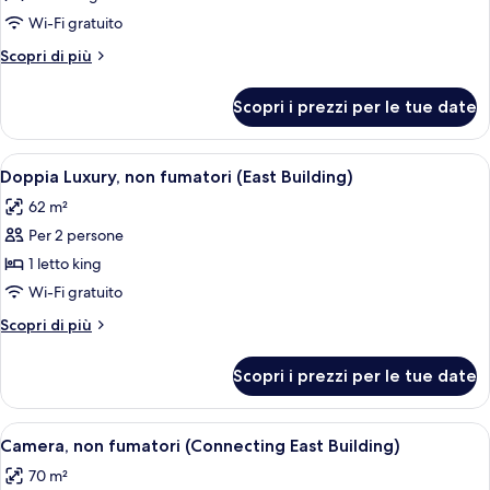
angolo
fumatori,
con
Wi-Fi gratuito
(East
ad
2
Altri
Scopri di più
Building)
angolo
letti
dettagli
(East
per
singoli,
Building)
Scopri i prezzi per le tue date
Camera
non
con
fumatori
2
Apri
Una moderna camera d'albergo con divan
4
(with
letti
Doppia Luxury, non fumatori (East Building)
tutte
singoli,
Tatami,
62 m²
non
le
East
fumatori
Per 2 persone
foto
Building)
(with
per
1 letto king
Tatami,
Doppia
East
Wi-Fi gratuito
Building)
Luxury,
Altri
Scopri di più
non
dettagli
fumatori
per
Scopri i prezzi per le tue date
Doppia
(East
Luxury,
Building)
non
Apri
Una camera d'albergo con due letti, un
5
fumatori
Camera, non fumatori (Connecting East Building)
tutte
(East
70 m²
Building)
le