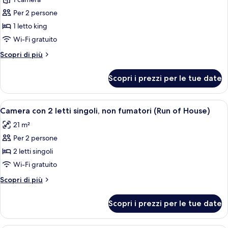
per
Per 2 persone
Doppia
Superior,
1 letto king
non
Wi-Fi gratuito
fumatori
Altri
Scopri di più
(Main
dettagli
Building,
per
Scopri i prezzi per le tue date
Doppia
JULY,2025
Superior,
Renewal)
non
Apri
Una camera d'albergo con due letti, u
4
fumatori
Camera con 2 letti singoli, non fumatori (Run of House)
tutte
(Main
21 m²
Building,
le
JULY,2025
Per 2 persone
foto
Renewal)
per
2 letti singoli
Camera
Wi-Fi gratuito
con
Altri
Scopri di più
2
dettagli
letti
per
Scopri i prezzi per le tue date
Camera
singoli,
con
non
2