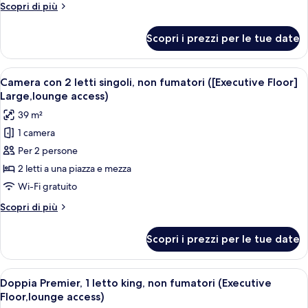
letti
Altri
Scopri di più
singoli,
dettagli
non
per
Scopri i prezzi per le tue date
Camera
fumatori
con
(Executive
2
Apri
Una camera d'albergo con un letto gran
Floor,largeHollywood,lounge)
5
letti
Camera con 2 letti singoli, non fumatori ([Executive Floor]
tutte
singoli,
Large,lounge access)
non
le
39 m²
fumatori
foto
(Executive
1 camera
per
Floor,largeHollywood,lounge)
Per 2 persone
Camera
con
2 letti a una piazza e mezza
2
Wi-Fi gratuito
letti
Altri
Scopri di più
singoli,
dettagli
non
per
Scopri i prezzi per le tue date
Camera
fumatori
con
([Executive
2
Apri
Una camera d'albergo moderna con un 
Floor]
6
letti
Doppia Premier, 1 letto king, non fumatori (Executive
tutte
singoli,
Large,lounge
Floor,lounge access)
non
le