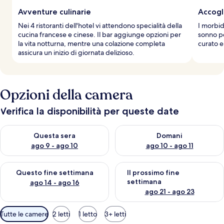
Avventure culinarie
Accogl
Nei 4 ristoranti dell'hotel vi attendono specialità della
I morbid
cucina francese e cinese. Il bar aggiunge opzioni per
sonno p
la vita notturna, mentre una colazione completa
curato e
assicura un inizio di giornata delizioso.
Opzioni della camera
Verifica la disponibilità per queste date
Verifica la disponibilità per questa sera, ago 9 - ago 10
Verifica la disponibilità per d
Questa sera
Domani
ago 9 - ago 10
ago 10 - ago 11
Verifica la disponibilità per questo fine settimana, ago 14 - ag
Verifica la disponibilità per i
Questo fine settimana
Il prossimo fine
settimana
ago 14 - ago 16
ago 21 - ago 23
Filtri
Tutte le camere
2 letti
1 letto
3+ letti
disponibili