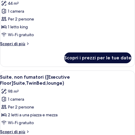
access)
44 m²
fumatori
foto
([Executive
1 camera
per
Floor]
Per 2 persone
Doppia
Large,lounge
access)
Premier,
1 letto king
1
Wi-Fi gratuito
letto
Altri
Scopri di più
king,
dettagli
non
per
Scopri i prezzi per le tue date
Doppia
fumatori
Premier,
(Executive
1
Apri
Una camera d'albergo con un letto gra
Floor,lounge
6
letto
Suite, non fumatori ([Executive
tutte
king,
access)
Floor]Suite,TwinBed,lounge)
non
le
98 m²
fumatori
foto
(Executive
1 camera
per
Floor,lounge
Per 2 persone
Suite,
access)
non
2 letti a una piazza e mezza
fumatori
Wi-Fi gratuito
([Executive
Altri
Scopri di più