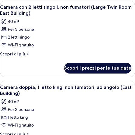
con
Apri
Camera d'albergo con due letti, una sc
6
fumatori
2
Camera con 2 letti singoli, non fumatori (Large Twin Room
tutte
letti
(East
East Building)
singoli,
le
Building)
40 m²
non
foto
fumatori
Per 3 persone
per
(East
2 letti singoli
Camera
Building)
con
Wi-Fi gratuito
2
Altri
Scopri di più
letti
dettagli
per
singoli,
Scopri i prezzi per le tue date
Camera
non
con
fumatori
2
Apri
Una camera d'albergo con un grande le
5
(Large
letti
Camera doppia, 1 letto king, non fumatori, ad angolo (East
tutte
singoli,
Twin
Building)
non
le
Room
40 m²
fumatori
foto
East
(Large
Per 2 persone
per
Twin
Building)
1 letto king
Camera
Room
East
doppia,
Wi-Fi gratuito
Building)
1
Altri
Scopri di più