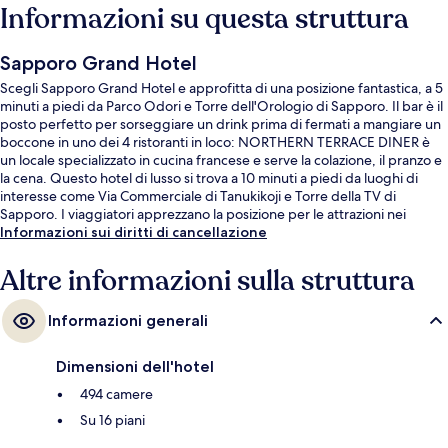
Informazioni su questa struttura
Sapporo Grand Hotel
Scegli Sapporo Grand Hotel e approfitta di una posizione fantastica, a 5
minuti a piedi da Parco Odori e Torre dell'Orologio di Sapporo. Il bar è il
posto perfetto per sorseggiare un drink prima di fermati a mangiare un
boccone in uno dei 4 ristoranti in loco: NORTHERN TERRACE DINER è
un locale specializzato in cucina francese e serve la colazione, il pranzo e
la cena. Questo hotel di lusso si trova a 10 minuti a piedi da luoghi di
interesse come Via Commerciale di Tanukikoji e Torre della TV di
Sapporo. I viaggiatori apprezzano la posizione per le attrazioni nei
dintorni e per la vicinanza ai mezzi pubblici: Fermata del tram di
Informazioni sui diritti di cancellazione
Nishiyonchome si trova a 6 min e Fermata del tram di Tanuki Koji a 9 min.
Altre informazioni sulla struttura
Informazioni generali
Dimensioni dell'hotel
494 camere
Su 16 piani