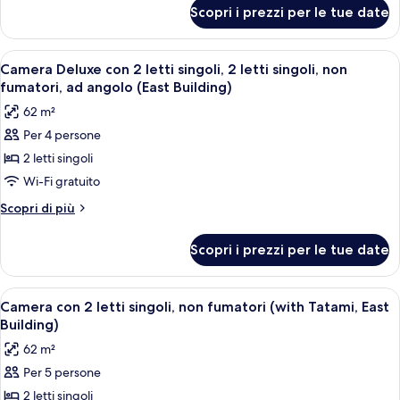
per
letti
Scopri i prezzi per le tue date
Camera
singoli,
Deluxe
non
con
Apri
Una camera d'albergo con televisore, 
5
fumatori
2
Camera Deluxe con 2 letti singoli, 2 letti singoli, non
tutte
letti
(Grand
fumatori, ad angolo (East Building)
singoli,
le
in
62 m²
non
foto
Grand,lounge
fumatori
Per 4 persone
per
(Grand
access)
2 letti singoli
Camera
in
Grand,lounge
Deluxe
Wi-Fi gratuito
access)
con
Altri
Scopri di più
2
dettagli
per
letti
Scopri i prezzi per le tue date
Camera
singoli,
Deluxe
2
con
Apri
Una camera d'albergo con due letti, u
6
letti
2
Camera con 2 letti singoli, non fumatori (with Tatami, East
tutte
letti
singoli,
Building)
singoli,
le
non
62 m²
2
foto
fumatori,
letti
Per 5 persone
per
singoli,
ad
2 letti singoli
Camera
non