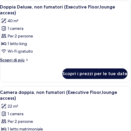
non
Apri
Una camera d'albergo moderna con un l
7
fumatori
Doppia Deluxe, non fumatori (Executive Floor,lounge
tutte
(Main
access)
Building,
le
40 m²
JULY,2025
foto
Renewal)
1 camera
per
Per 2 persone
Doppia
Deluxe,
1 letto king
non
Wi-Fi gratuito
fumatori
Altri
Scopri di più
(Executive
dettagli
Floor,lounge
per
Scopri i prezzi per le tue date
Doppia
access)
Deluxe,
non
Apri
Camera d'albergo con un letto grande,
5
fumatori
Camera doppia, non fumatori (Executive Floor,lounge
tutte
(Executive
access)
Floor,lounge
le
22 m²
access)
foto
1 camera
per
Per 2 persone
Camera
doppia,
1 letto matrimoniale