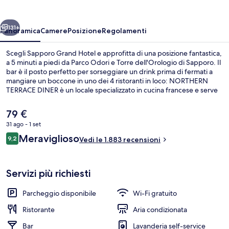
ietro
Avanti
131+
Panoramica
Camere
Posizione
Regolamenti
Scegli Sapporo Grand Hotel e approfitta di una posizione fantastica,
a 5 minuti a piedi da Parco Odori e Torre dell'Orologio di Sapporo. Il
bar è il posto perfetto per sorseggiare un drink prima di fermati a
mangiare un boccone in uno dei 4 ristoranti in loco: NORTHERN
TERRACE DINER è un locale specializzato in cucina francese e serve
la colazione, il pranzo e la cena. Questo hotel di lusso si trova a 10
minuti a piedi da luoghi di interesse come Via Commerciale di
Il
79 €
Tanukikoji e Torre della TV di Sapporo. I viaggiatori apprezzano la
prezzo
31 ago - 1 set
posizione per le attrazioni nei dintorni e per la vicinanza ai mezzi
attuale
pubblici: Fermata del tram di Nishiyonchome si trova a 6 min e
Recensioni
Meraviglioso
4 ristoranti; aperti a colazione, a pran
9,2
è
Vedi le 1.883 recensioni
9,2 su 10
Fermata del tram di Tanuki Koji a 9 min.
79 €
Servizi più richiesti
Parcheggio disponibile
Wi-Fi gratuito
Ristorante
Aria condizionata
Bar
Lavanderia self-service