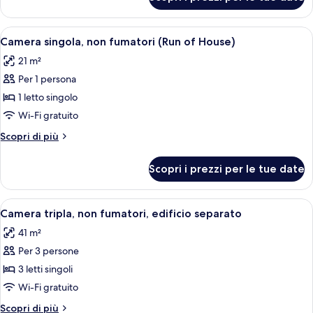
Camera
(Run
doppia,
of
non
Apri
Una camera d'albergo con un letto rif
House)
4
fumatori
Camera singola, non fumatori (Run of House)
tutte
(Run
21 m²
of
le
House)
Per 1 persona
foto
per
1 letto singolo
Camera
Wi-Fi gratuito
singola,
Altri
Scopri di più
non
dettagli
fumatori
per
Scopri i prezzi per le tue date
Camera
(Run
singola,
of
non
Apri
Una camera d'albergo con tre letti, una
House)
5
fumatori
Camera tripla, non fumatori, edificio separato
tutte
(Run
41 m²
of
le
House)
Per 3 persone
foto
per
3 letti singoli
Camera
Wi-Fi gratuito
tripla,
Altri
Scopri di più