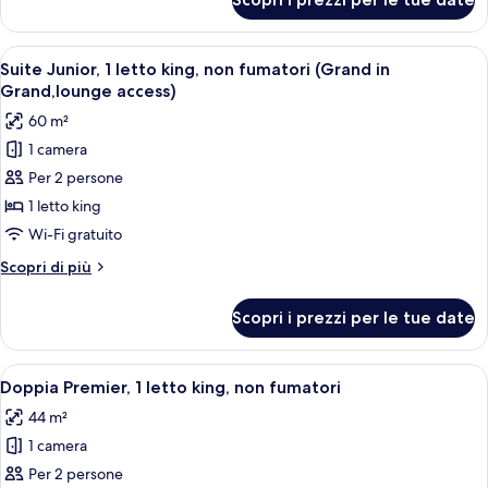
Suite
(Grand
Junior,
in
letti
Apri
Una camera d'albergo con un letto gr
Grand,lounge
7
multipli,
Suite Junior, 1 letto king, non fumatori (Grand in
tutte
non
access)
Grand,lounge access)
fumatori
le
60 m²
(Grand
foto
in
1 camera
per
Grand,lounge
Per 2 persone
Suite
access)
Junior,
1 letto king
1
Wi-Fi gratuito
letto
Altri
Scopri di più
king,
dettagli
non
per
Scopri i prezzi per le tue date
Suite
fumatori
Junior,
(Grand
1
Apri
Una camera d'albergo moderna con un 
in
7
letto
Doppia Premier, 1 letto king, non fumatori
tutte
king,
Grand,lounge
44 m²
non
le
access)
fumatori
1 camera
foto
(Grand
per
Per 2 persone
in