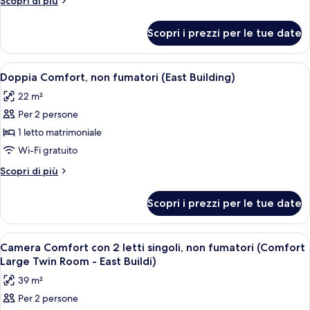
Scopri di più
letti
dettagli
singoli,
per
Scopri i prezzi per le tue date
Camera
non
Superior
fumatori
con
Apri
Una camera d'albergo con un letto, un
(Main
3
2
Doppia Comfort, non fumatori (East Building)
tutte
letti
Building,
22 m²
singoli,
le
JULY,2025
non
Per 2 persone
foto
Renewal)
fumatori
per
1 letto matrimoniale
(Main
Doppia
Building,
Wi-Fi gratuito
JULY,2025
Comfort,
Altri
Scopri di più
Renewal)
non
dettagli
fumatori
per
Scopri i prezzi per le tue date
Doppia
(East
Comfort,
Building)
non
Apri
Una camera d'albergo con un letto, un
4
fumatori
Camera Comfort con 2 letti singoli, non fumatori (Comfort
tutte
(East
Large Twin Room - East Buildi)
Building)
le
39 m²
foto
Per 2 persone
per