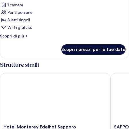
foto
1 camera
per
Per 3 persone
Camera
Superior
3 letti singoli
con
Wi-Fi gratuito
2
Altri
Scopri di più
letti
dettagli
singoli,
per
Scopri i prezzi per le tue date
Camera
non
Superior
fumatori
con
Strutture simili
(3
2
letti
pax,
Hotel Monterey Edelhof Sapporo
SAPPORO
singoli,
Main
non
Building,
fumatori
JULY,
(3
pax,
Renewal)
Main
Building,
JULY,
Renewal)
Hotel
SAPPO
Hotel Monterey Edelhof Sapporo
SAPPO