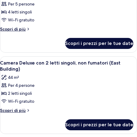
Per 5 persone
foto
per
4 letti singoli
Camera,
Wi-Fi gratuito
non
Altri
Scopri di più
fumatori
dettagli
(Connecting
per
Scopri i prezzi per le tue date
Camera,
East
non
Building)
fumatori
Apri
Camera d'albergo con due letti, una sc
5
(Connecting
Camera Deluxe con 2 letti singoli, non fumatori (East
tutte
East
Building)
Building)
le
44 m²
foto
Per 4 persone
per
2 letti singoli
Camera
Deluxe
Wi-Fi gratuito
con
Altri
Scopri di più
2
dettagli
per
letti
Scopri i prezzi per le tue date
Camera
singoli,
Deluxe
non