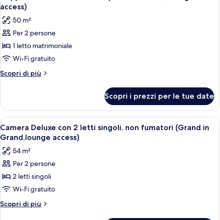
tutte
(Grand
access)
in
le
50 m²
Grand,lounge
foto
access)
Per 2 persone
per
1 letto matrimoniale
Doppia
Deluxe,
Wi-Fi gratuito
non
Altri
Scopri di più
fumatori
dettagli
per
(Grand
Scopri i prezzi per le tue date
Doppia
in
Deluxe,
Grand,lounge
non
Apri
Una camera d'albergo moderna con una 
6
access)
fumatori
Camera Deluxe con 2 letti singoli, non fumatori (Grand in
tutte
(Grand
Grand,lounge access)
in
le
54 m²
Grand,lounge
foto
access)
Per 2 persone
per
2 letti singoli
Camera
Deluxe
Wi-Fi gratuito
con
Altri
Scopri di più
2
dettagli