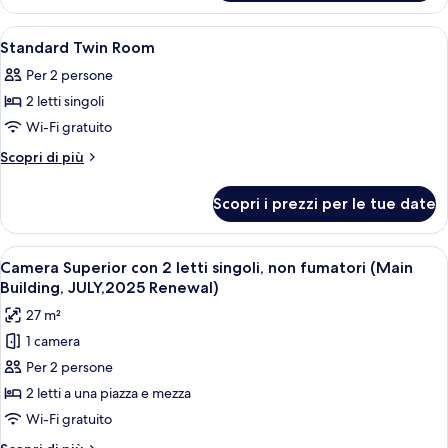
King
Floor
Double
Premier
Apri
Una camera d'albergo con due letti, 
1
Room
King
Standard Twin Room
tutte
Double
44
Per 2 persone
Room
le
sqm
44
2 letti singoli
foto
sqm
per
Wi-Fi gratuito
Standard
Altri
Scopri di più
Twin
dettagli
per
Room
Scopri i prezzi per le tue date
Standard
Twin
Room
Apri
Una camera d'albergo con due letti, un
4
Camera Superior con 2 letti singoli, non fumatori (Main
tutte
Building, JULY,2025 Renewal)
le
27 m²
foto
1 camera
per
Per 2 persone
Camera
Superior
2 letti a una piazza e mezza
con
Wi-Fi gratuito
2
Altri