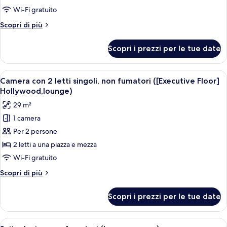
non
Wi-Fi gratuito
fumatori
Altri
Scopri di più
(Executive
dettagli
Floor,lounge
per
Scopri i prezzi per le tue date
Camera
access)
doppia,
non
Apri
Una camera d'hotel con un letto grande
5
fumatori
Camera con 2 letti singoli, non fumatori ([Executive Floor]
tutte
(Executive
Hollywood,lounge)
Floor,lounge
le
29 m²
access)
foto
1 camera
per
Per 2 persone
Camera
con
2 letti a una piazza e mezza
2
Wi-Fi gratuito
letti
Altri
Scopri di più
singoli,
dettagli
non
per
Scopri i prezzi per le tue date
Camera
fumatori
con
([Executive
2
Apri
Camera d'albergo con due letti, televis
Floor]
7
letti