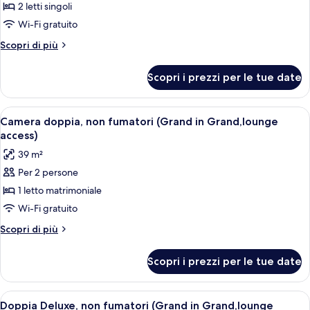
2 letti singoli
Camera
Comfort
Wi-Fi gratuito
con
Altri
Scopri di più
2
dettagli
per
letti
Scopri i prezzi per le tue date
Camera
singoli,
Comfort
non
con
Apri
Camera doppia, non fumatori (Grand in
7
fumatori
2
Camera doppia, non fumatori (Grand in Grand,lounge
tutte
letti
(Comfort
access)
singoli,
le
Large
39 m²
non
foto
Twin
fumatori
Per 2 persone
per
(Comfort
Room
1 letto matrimoniale
Camera
Large
-
Twin
doppia,
Wi-Fi gratuito
East
Room
non
Altri
Scopri di più
Buildi)
-
fumatori
dettagli
East
per
(Grand
Buildi)
Scopri i prezzi per le tue date
Camera
in
doppia,
Grand,lounge
non
Apri
Una camera d'albergo con un letto gr
6
access)
fumatori
Doppia Deluxe, non fumatori (Grand in Grand,lounge