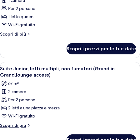
1 camera
per
Per 2 persone
Camera
doppia,
1 letto queen
non
Wi-Fi gratuito
fumatori
Altri
Scopri di più
(Main
dettagli
Building,
per
Scopri i prezzi per le tue date
Camera
JULY,2025
doppia,
Renewal)
non
Apri
Suite Junior, letti multipli, non fumat
7
fumatori
Suite Junior, letti multipli, non fumatori (Grand in
tutte
(Main
Grand,lounge access)
Building,
le
67 m²
JULY,2025
foto
Renewal)
2 camere
per
Per 2 persone
Suite
Junior,
2 letti a una piazza e mezza
letti
Wi-Fi gratuito
multipli,
Altri
Scopri di più
non
dettagli
fumatori
per
Scopri i prezzi per le tue date