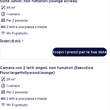
Suite Junior, non fumatori (lounge access)
tutte
singoli,
Hollywood,lounge)
59 m²
non
le
fumatori
1 camera
foto
([Executive
per
Per 2 persone
Floor]
Suite
Hollywood,lounge)
2 letti a una piazza e mezza
Junior,
Wi-Fi gratuito
non
Altri
Scopri di più
fumatori
dettagli
(lounge
per
Scopri i prezzi per le tue date
Suite
access)
Junior,
non
Apri
Una camera d'albergo con un letto gran
5
fumatori
Camera con 2 letti singoli, non fumatori (Executive
tutte
(lounge
Floor,largeHollywood,lounge)
access)
le
39 m²
foto
1 camera
per
Per 2 persone
Camera
con
2 letti a una piazza e mezza
2
Wi-Fi gratuito