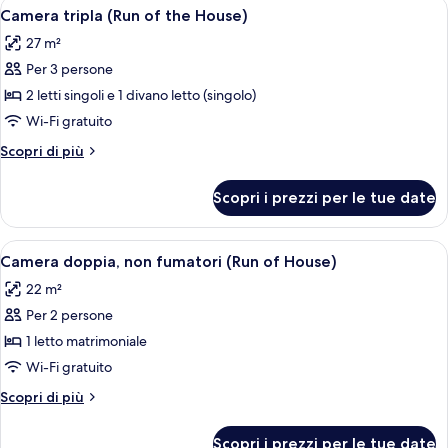
Apri
Una camera d'albergo con due letti, u
fumatori
4
letti
Camera tripla (Run of the House)
tutte
singoli,
(Run
27 m²
non
le
of
fumatori
Per 3 persone
foto
House)
(Run
per
2 letti singoli e 1 divano letto (singolo)
of
Camera
House)
Wi-Fi gratuito
tripla
Altri
Scopri di più
(Run
dettagli
of
per
Scopri i prezzi per le tue date
Camera
the
tripla
House)
(Run
Apri
Una camera d'albergo con un letto gra
4
of
Camera doppia, non fumatori (Run of House)
tutte
the
22 m²
House)
le
Per 2 persone
foto
per
1 letto matrimoniale
Camera
Wi-Fi gratuito
doppia,
Altri
Scopri di più
non
dettagli
fumatori
per
Scopri i prezzi per le tue date