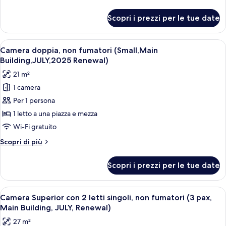
Floor]Suite,TwinBed,lounge)
dettagli
per
Scopri i prezzi per le tue date
Suite,
non
fumatori
Apri
Camera doppia, non fumatori (Small,Ma
4
([Executive
Camera doppia, non fumatori (Small,Main
tutte
Floor]Suite,TwinBed,lounge)
Building,JULY,2025 Renewal)
le
21 m²
foto
1 camera
per
Per 1 persona
Camera
doppia,
1 letto a una piazza e mezza
non
Wi-Fi gratuito
fumatori
Altri
Scopri di più
(Small,Main
dettagli
Building,JULY,2025
per
Scopri i prezzi per le tue date
Camera
Renewal)
doppia,
non
Apri
Una camera d'albergo con tre letti, una
4
fumatori
Camera Superior con 2 letti singoli, non fumatori (3 pax,
tutte
(Small,Main
Main Building, JULY, Renewal)
Building,JULY,2025
le
27 m²
Renewal)