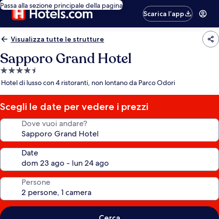
Passa alla sezione principale della pagina
Scarica l’app
Visualizza tutte le strutture
Sapporo Grand Hotel
Struttura
a
Hotel di lusso con 4 ristoranti, non lontano da Parco Odori
4.5
stelle
Scegli le date per vedere i prezzi
Dove vuoi andare?
Date
Persone
Cerca