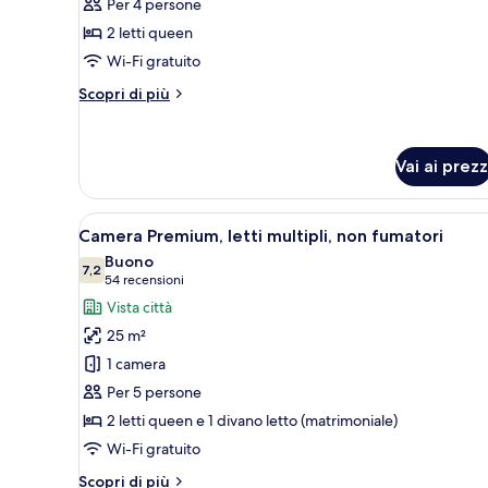
Per 4 persone
letti
2 letti queen
queen,
non
Wi-Fi gratuito
fumatori
Altri
Scopri di più
dettagli
per
Camera,
Vai ai prezz
2
letti
queen,
Apri
Una camera d'albergo con un di
non
3
Camera Premium, letti multipli, non fumatori
tutte
fumatori
Buono
le
7,2
7,2 su 10
(54
54 recensioni
foto
recensioni)
Vista città
per
25 m²
Camera
1 camera
Premium,
Per 5 persone
letti
2 letti queen e 1 divano letto (matrimoniale)
multipli,
non
Wi-Fi gratuito
fumatori
Altri
Scopri di più