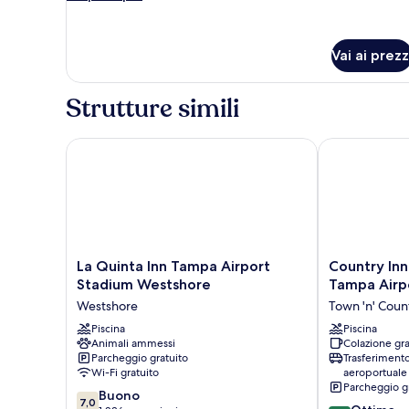
dettagli
per
Camera
Vai ai prezz
Premium,
letti
multipli,
Strutture simili
non
fumatori
La Quinta Inn Tampa Airport Stadium Westshore
Country Inn &
La
Country
La Quinta Inn Tampa Airport
Country Inn
Quinta
Inn
Stadium Westshore
Tampa Airpo
Inn
&
Westshore
Town 'n' Coun
Tampa
Suites
Airport
Piscina
by
Piscina
Animali ammessi
Colazione gra
Stadium
Radisson,
Parcheggio gratuito
Trasferiment
Westshore
Tampa
Wi-Fi gratuito
aeroportuale
Westshore
Airport
Parcheggio g
7.0
Buono
North,
7,0