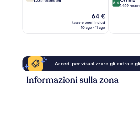
8.4
Ottimo
su
1.236 recensioni
FL
8,4
su
1.459 recen
10,
Town
10,
Buono,
'n'
Il
64 €
Ottimo,
1.236
Country
prezzo
1.459
tasse e oneri inclusi
recensioni
attuale
10 ago - 11 ago
recensioni
è
64 €
Accedi per visualizzare gli extra e g
Informazioni sulla zona