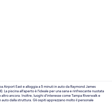
Colazione a b
pa Airport East e alloggia a 5 minuti in auto da Raymond James
 La piscina all'aperto è l'ideale per una sana e rinfrescante nuotata
nto altro ancora. Inoltre, luoghi d'interesse come Tampa Riverwalk e
Una cassafort
auto dalla struttura. Gli ospiti apprezzano molto il personale