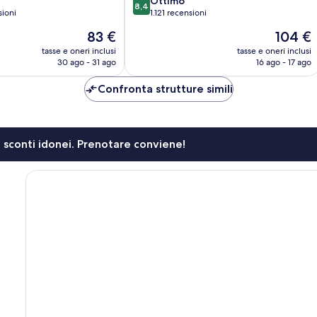
8.4
Ottimo
8,4
su
sioni
1.121 recensioni
10,
Il
Il
83 €
104 €
Ottimo,
prezzo
prezzo
1.121
tasse e oneri inclusi
tasse e oneri inclusi
attuale
attuale
30 ago - 31 ago
16 ago - 17 ago
recensioni
è
è
83 €
104 €
Confronta strutture simili
li sconti idonei. Prenotare conviene!