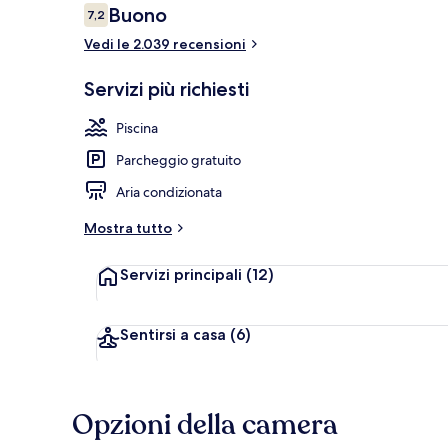
Recensioni
Buono
7,2
7,2 su 10
Vedi le 2.039 recensioni
Hall
Servizi più richiesti
Piscina
Parcheggio gratuito
Aria condizionata
Mostra tutto
Servizi principali
(12)
Sentirsi a casa
(6)
Opzioni della camera