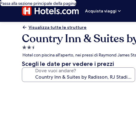
Passa alla sezione principale della pagina
Acquista viaggi
Visualizza tutte le strutture
Country Inn & Suites b
Struttura
a
Hotel con piscina all'aperto, nei pressi di Raymond James S
2.5
Scegli le date per vedere i prezzi
stelle
Dove vuoi andare?
Galleria
fotografica
per
Country
Inn
&