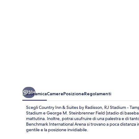
Suites
by
Radisson,
RJ
Stadium
-
Tampa
Airport
East
31+
Panoramica
Camere
Posizione
Regolamenti
Scegli Country Inn & Suites by Radisson, RJ Stadium - Tam
Stadium e George M. Steinbrenner Field (stadio di baseball).
mattutina. Inoltre, potrai usufruire di una palestra e di ta
Benchmark International Arena si trovano a poca distanza in 
gentile e la posizione invidiabile.