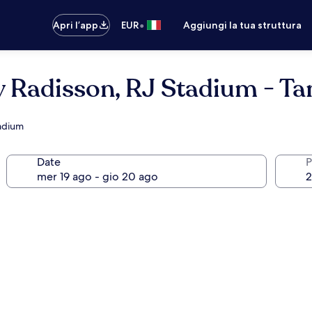
•
Apri l’app
EUR
Aggiungi la tua struttura
y Radisson, RJ Stadium - Ta
tadium
Date
P