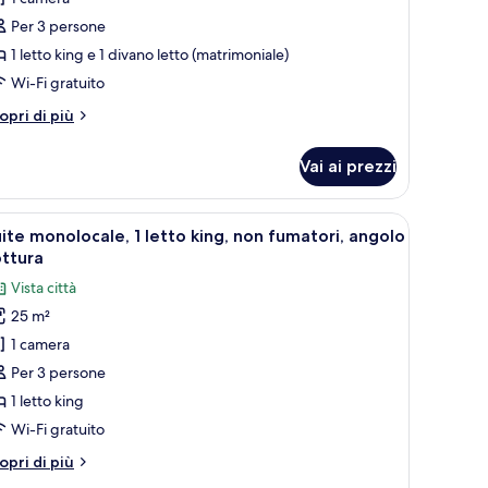
Per 3 persone
etto
1 letto king e 1 divano letto (matrimoniale)
ing
Wi-Fi gratuito
on
ivano
tri
opri di più
tto,
ttagli
r
on
Vai ai prezzi
amera
umatori
emium,
edia e quadri appesi al muro.
 scrivania, una sedia, un divano e un tavolino.
pri
Una camera d'albergo con un letto, una scriva
3
tto
ite monolocale, 1 letto king, non fumatori, angolo
utte
ng
ttura
n
Vista città
vano
oto
tto,
25 m²
er
on
1 camera
uite
matori
onolocale,
Per 3 persone
1 letto king
etto
Wi-Fi gratuito
ing,
tri
opri di più
on
ttagli