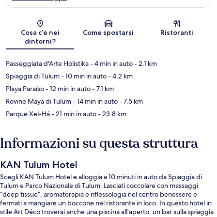
Mappa
Cosa c’è nei
Come spostarsi
Ristoranti
dintorni?
Passeggiata d'Arte Holistika
- 4 min in auto
- 2.1 km
Spiaggia di Tulum
- 10 min in auto
- 4.2 km
Playa Paraíso
- 12 min in auto
- 7.1 km
Rovine Maya di Tulum
- 14 min in auto
- 7.5 km
Parque Xel-Há
- 21 min in auto
- 23.8 km
Informazioni su questa struttura
KAN Tulum Hotel
Scegli KAN Tulum Hotel e alloggia a 10 minuti in auto da Spiaggia di
Tulum e Parco Nazionale di Tulum. Lasciati coccolare con massaggi
“deep tissue”, aromaterapia e riflessologia nel centro benessere e
fermati a mangiare un boccone nel ristorante in loco. In questo hotel in
stile Art Déco troverai anche una piscina all'aperto, un bar sulla spiaggia