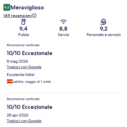
Meraviglioso
9,2
149 recensioni
9,4
8,8
9,2
Pulizia
Servizi
Personale e servizio
Recensioni
Recensione verificata
10/10 Eccezionale
8 mag 2026
Traduci con Google
Excelente hôtel
Laëtitia, viaggio di 1 notte
Recensione verificata
10/10 Eccezionale
28 apr 2026
Traduci con Google