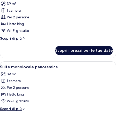
39 m²
le
1 camera
foto
per
Per 2 persone
Deluxe
1 letto king
King
Wi-Fi gratuito
Studio
Altri
Scopri di più
Infinity
dettagli
Pool
per
Scopri i prezzi per le tue date
Deluxe
2
King
Studio
Apri
Un balcone in legno con una sedia in 
13
Infinity
Suite monolocale panoramica
tutte
Pool
39 m²
2
le
1 camera
foto
per
Per 2 persone
Suite
1 letto king
monolocale
Wi-Fi gratuito
panoramica
Altri
Scopri di più
dettagli