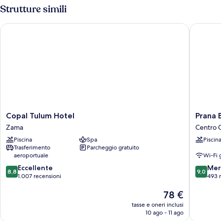
Studio
Strutture simili
Copal Tulum Hotel
Prana Bo
Copal
Prana
Copal Tulum Hotel
Prana 
Tulum
Boutiqu
Zama
Centro C
Hotel
Hotel
Piscina
Spa
Piscin
Zama
Centro
Trasferimento
Parcheggio gratuito
Città
aeroportuale
Wi-Fi 
di
8.8
9.0
Eccellente
Tulum
Mer
8,8
9,0
su
su
1.007 recensioni
493 
10,
10,
Il
78 €
Eccellente,
Meravigl
prezzo
1.007
493
tasse e oneri inclusi
attuale
recensioni
recensio
10 ago - 11 ago
è