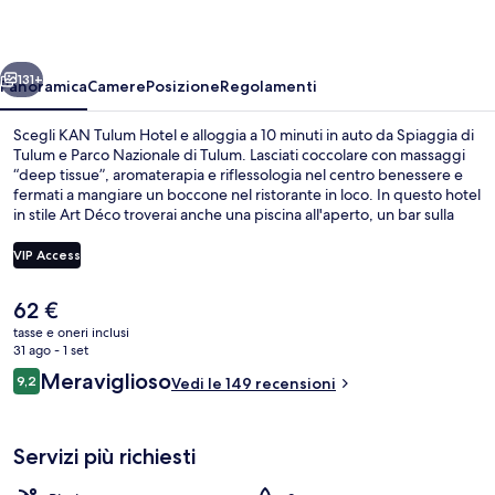
ietro
Avanti
131+
Panoramica
Camere
Posizione
Regolamenti
Scegli KAN Tulum Hotel e alloggia a 10 minuti in auto da Spiaggia di
Tulum e Parco Nazionale di Tulum. Lasciati coccolare con massaggi
“deep tissue”, aromaterapia e riflessologia nel centro benessere e
fermati a mangiare un boccone nel ristorante in loco. In questo hotel
in stile Art Déco troverai anche una piscina all'aperto, un bar sulla
spiaggia e una terrazza. Altri viaggiatori apprezzano il personale
gentile della struttura.
VIP Access
Il
62 €
Piscina all'aperto, ombrelloni da piscina
prezzo
tasse e oneri inclusi
attuale
31 ago - 1 set
è
Recensioni
Meraviglioso
9,2
Vedi le 149 recensioni
62 €
9,2 su 10
Servizi più richiesti