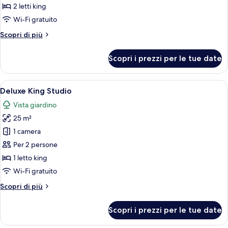
Suite
2 letti king
panoramica
Wi-Fi gratuito
Altri
Scopri di più
dettagli
per
Scopri i prezzi per le tue date
Suite
panoramica
Apri
Una camera da letto con un letto, una 
14
Deluxe King Studio
tutte
Vista giardino
le
25 m²
foto
per
1 camera
Deluxe
Per 2 persone
King
1 letto king
Studio
Wi-Fi gratuito
Altri
Scopri di più
dettagli
per
Scopri i prezzi per le tue date
Deluxe
King