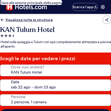
Passa alla sezione principale della pagina
Scarica l’app
Visualizza tutte le strutture
KAN Tulum Hotel
Struttura
a
Hotel sulla spiaggia a Tulum con spa completamente attrezzata e piscina
3.5
all'aperto
stelle
Scegli le date per vedere i prezzi
Dove vuoi andare?
Date
Persone