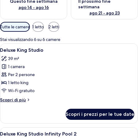
Questo fine settimana
Il prossimo fine
settimana
ago 14 - ago 16
ago 21 - ago 23
Filtri
Tutte le camere
1 letto
2 letti
disponibili
per
Stai visualizzando 6 su 6 camere
le
Apri
Una camera da letto con un letto, una 
13
Deluxe King Studio
camere
tutte
39 m²
le
1 camera
foto
per
Per 2 persone
Deluxe
1 letto king
King
Wi-Fi gratuito
Studio
Altri
Scopri di più
dettagli
per
Scopri i prezzi per le tue date
Deluxe
King
Studio
Apri
Un letto grande con un poggiatesta in l
14
Deluxe King Studio Infinity Pool 2
tutte