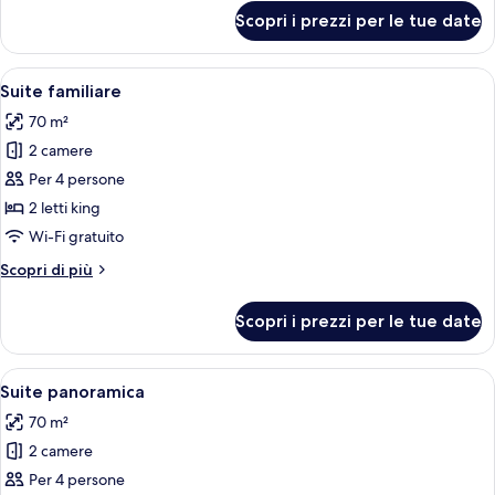
per
Scopri i prezzi per le tue date
Suite
monolocale
panoramica
Apri
Camera da letto moderna con un letto g
17
Suite familiare
tutte
70 m²
le
2 camere
foto
per
Per 4 persone
Suite
2 letti king
familiare
Wi-Fi gratuito
Altri
Scopri di più
dettagli
per
Scopri i prezzi per le tue date
Suite
familiare
Apri
Una piscina con vista su una zona ricet
20
Suite panoramica
tutte
70 m²
le
2 camere
foto
per
Per 4 persone