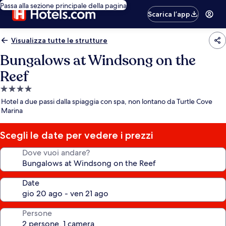
Passa alla sezione principale della pagina
Scarica l’app
Visualizza tutte le strutture
Bungalows at Windsong on the
Reef
Struttura
a
Hotel a due passi dalla spiaggia con spa, non lontano da Turtle Cove
4.0
Marina
stelle
Scegli le date per vedere i prezzi
Dove vuoi andare?
Date
Persone