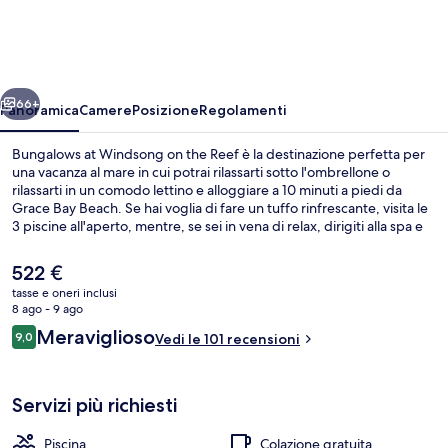
Windsong
on
the
ietro
Avanti
Reef
66+
Panoramica
Camere
Posizione
Regolamenti
Bungalows at Windsong on the Reef è la destinazione perfetta per
una vacanza al mare in cui potrai rilassarti sotto l'ombrellone o
rilassarti in un comodo lettino e alloggiare a 10 minuti a piedi da
Grace Bay Beach. Se hai voglia di fare un tuffo rinfrescante, visita le
3 piscine all'aperto, mentre, se sei in vena di relax, dirigiti alla spa e
scegli tra massaggi “deep tissue”, body wrap e aromaterapia. Per
mangiare troverai 2 ristoranti e un bar/lounge, ideale per
Il
522 €
sorseggiare una bibita fresca. Questo hotel in stile mediterraneo
prezzo
tasse e oneri inclusi
vanta 3 vasche idromassaggio e una palestra aperta giorno e notte,
attuale
8 ago - 9 ago
oltre a dotazioni nelle camere come divani letto e frigoriferi.
Sulla spiaggia, sabbia bianca, lettini 
è
Recensioni
Meraviglioso
9,0
Vedi le 101 recensioni
522 €
9,0 su 10
Servizi più richiesti
Piscina
Colazione gratuita