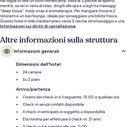
hai voglia di fare un tuffo rinfrescante, visita le 3 piscine all'aperto,
mentre, se sei in vena di relax, dirigiti alla spa e scegli tra massaggi
“deep tissue”, body wrap e aromaterapia. Per mangiare troverai 2
ristoranti e un bar/lounge, ideale per sorseggiare una bibita fresca.
Questo hotel in stile mediterraneo vanta 3 vasche idromassaggio e una
palestra aperta giorno e notte, oltre a dotazioni nelle camere come
Informazioni sui diritti di cancellazione
divani letto e frigoriferi.
Altre informazioni sulla struttura
Informazioni generali
Dimensioni dell'hotel
24 camere
Su 2 piani
Arrivo/partenza
L'orario del check-in è il seguente: 15:00-a qualsiasi ora
Check-in senza contatti disponibile
Il check-in anticipato è soggetto a disponibilità
Età minima per effettuare il check-in: 21 anni
Il check-out è previsto alle ore: 11:00