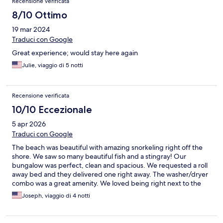
Recensione verificata
8/10 Ottimo
19 mar 2024
Traduci con Google
Great experience; would stay here again
Julie, viaggio di 5 notti
Recensione verificata
10/10 Eccezionale
5 apr 2026
Traduci con Google
The beach was beautiful with amazing snorkeling right off the
shore. We saw so many beautiful fish and a stingray! Our
bungalow was perfect, clean and spacious. We requested a roll
away bed and they delivered one right away. The washer/dryer
combo was a great amenity. We loved being right next to the
pool which was very clean and warm for a nice night time swim.
Joseph, viaggio di 4 notti
The staff were so wonderful, especially the woman at the coffee
bar in the lobby and Lovely at Pelago. The only negative (a very
minor one) was that we requested an upgrade months prior to