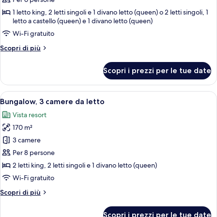
per
Bungalow,
1 letto king, 2 letti singoli e 1 divano letto (queen) o 2 letti singoli, 1
letto a castello (queen) e 1 divano letto (queen)
2
camere
Wi-Fi gratuito
da
Altri
Scopri di più
letto,
dettagli
per
lanai
Scopri i prezzi per le tue date
Bungalow,
2
camere
Apri
Un soggiorno con divano, tavolino da c
8
da
Bungalow, 3 camere da letto
tutte
letto,
Vista resort
lanai
le
170 m²
foto
per
3 camere
Bungalow,
Per 8 persone
3
2 letti king, 2 letti singoli e 1 divano letto (queen)
camere
Wi-Fi gratuito
da
Altri
Scopri di più
letto
dettagli
per
Scopri i prezzi per le tue date