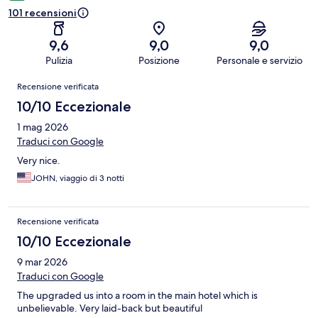
101 recensioni
9,6
9,0
9,0
Pulizia
Posizione
Personale e servizio
Recensioni
Recensione verificata
10/10 Eccezionale
1 mag 2026
Traduci con Google
Very nice.
JOHN, viaggio di 3 notti
Recensione verificata
10/10 Eccezionale
9 mar 2026
Traduci con Google
The upgraded us into a room in the main hotel which is
unbelievable. Very laid-back but beautiful