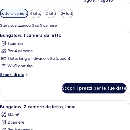
ago 14 - ago 16
Filtri
Tutte le camere
1 letto
2 letti
3+ letti
disponibili
per
Stai visualizzando 3 su 3 camere
le
Apri
Un soggiorno con divano, due poltrone,
8
Bungalow, 1 camera da letto
camere
tutte
1 camera
le
Per 4 persone
foto
per
1 letto king e 1 divano letto (queen)
Bungalow,
Wi-Fi gratuito
1
Altri
Scopri di più
camera
dettagli
da
per
Scopri i prezzi per le tue date
Bungalow,
letto
1
camera
Apri
Una veranda con tavolo e sedie, circo
10
da
Bungalow, 2 camere da letto, lanai
tutte
letto
144 m²
le
2 camere
foto
Per 6 persone