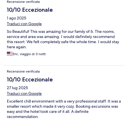
Recensione verificata
our arrival because it was listed as a perk for the higher Expedia
status and it wasn't even considered once we arrived. Just keep
10/10 Eccezionale
that in mind if requested. That aside, we ended up really loving
1 ago 2025
our bungalow and would go back in a second!
Traduci con Google
So Beautiful! This was amazing for our family of 6. The rooms,
service and area was amazing. I would definitely recommend
this resort. We felt completely safe the whole time. I would stay
here again.
Eric, viaggio di 3 notti
Recensione verificata
10/10 Eccezionale
27 lug 2025
Traduci con Google
Excellent chill environment with a very professional staff. It was a
smaller resort which made it very cozy. Booking excursions was
easy and the hotel took care of it all. A definite
recommendation.