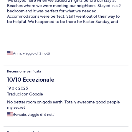
We stayed here when we added 2 nights before our stay at
Beaches where we were meeting our neighbors. Stayed in a 2
bedroom and it was perfect for what we needed.
Accommodations were perfect. Staff went out of their way to
be helpful. We happened to be there for Easter Sunday, and
they had such a cute easter egg hunt, crafts, games and
winners!! They even had a surprise visit by the Easter Bunny
himself. I couldn't be happier with our experience. We rented
snorkels for $5 and loved snorkeling at the reef. The pools were
all awesome. Can't wait to return!
Anna, viaggio di 2 notti
Recensione verificata
10/10 Eccezionale
19 dic 2025
Traduci con Google
No better room on gods earth. Totally awesome good people
my secret
Gonzalo, viaggio di 6 notti