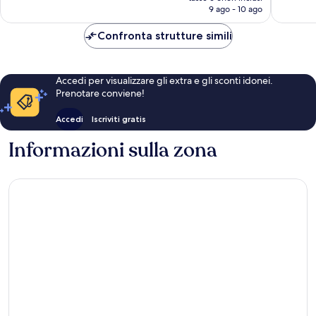
attuale
9 ago - 10 ago
è
595 €
Confronta strutture simili
Accedi per visualizzare gli extra e gli sconti idonei.
Prenotare conviene!
Accedi
Iscriviti gratis
Informazioni sulla zona