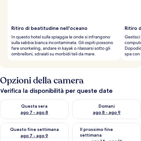
Ritiro di beatitudine nell'oceano
Ritiro 
In questo hotel sulla spiaggia le onde si infrangono
Gestisci
sulla sabbia bianca incontaminata. Gli ospiti possono
computer
fare snorkeling, andare in kayak o rilassarsi sotto gli
Dopodic
ombrelloni, sdraiati su morbidi teli da mare.
spa con 
Opzioni della camera
Verifica la disponibilità per queste date
Verifica la disponibilità per questa sera, ago 7 - ago 8
Verifica la disponibilità per d
Questa sera
Domani
ago 7 - ago 8
ago 8 - ago 9
Verifica la disponibilità per questo fine settimana, ago 7 - ago
Verifica la disponibilità per il
Questo fine settimana
Il prossimo fine
settimana
ago 7 - ago 9