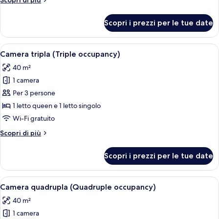
Scopri di più
singolo
dettagli
per
Scopri i prezzi per le tue date
Doppia
Classic
uso
Apri
Una camera d'albergo con un letto, un
5
singolo
Camera tripla (Triple occupancy)
tutte
40 m²
le
1 camera
foto
per
Per 3 persone
Camera
1 letto queen e 1 letto singolo
tripla
Wi-Fi gratuito
(Triple
Altri
Scopri di più
occupancy)
dettagli
per
Scopri i prezzi per le tue date
Camera
tripla
(Triple
Apri
Una camera d'albergo con un letto, un
5
occupancy)
Camera quadrupla (Quadruple occupancy)
tutte
40 m²
le
1 camera
foto