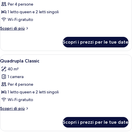
per
Per 4 persone
Camera
1 letto queen e 2 letti singoli
quadrupla
Wi-Fi gratuito
(Quadruple
Altri
Scopri di più
occupancy)
dettagli
per
Scopri i prezzi per le tue date
Camera
quadrupla
(Quadruple
Apri
Una camera d'albergo con un letto, un
5
occupancy)
Quadrupla Classic
tutte
40 m²
le
1 camera
foto
per
Per 4 persone
Quadrupla
1 letto queen e 2 letti singoli
Classic
Wi-Fi gratuito
Altri
Scopri di più
dettagli
per
Scopri i prezzi per le tue date
Quadrupla
Classic