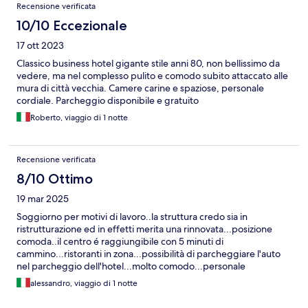
Recensione verificata
10/10 Eccezionale
17 ott 2023
Classico business hotel gigante stile anni 80, non bellissimo da
vedere, ma nel complesso pulito e comodo subito attaccato alle
mura di città vecchia. Camere carine e spaziose, personale
cordiale. Parcheggio disponibile e gratuito
Roberto, viaggio di 1 notte
Recensione verificata
8/10 Ottimo
19 mar 2025
Soggiorno per motivi di lavoro..la struttura credo sia in
ristrutturazione ed in effetti merita una rinnovata...posizione
comoda..il centro é raggiungibile con 5 minuti di
cammino...ristoranti in zona...possibilità di parcheggiare l'auto
nel parcheggio dell'hotel...molto comodo...personale
gentilissimo e disponibile...mi hanno offerto un upgrade
alessandro, viaggio di 1 notte
gratuito della stanza...colazione di buon livello...struttura da
consigliare