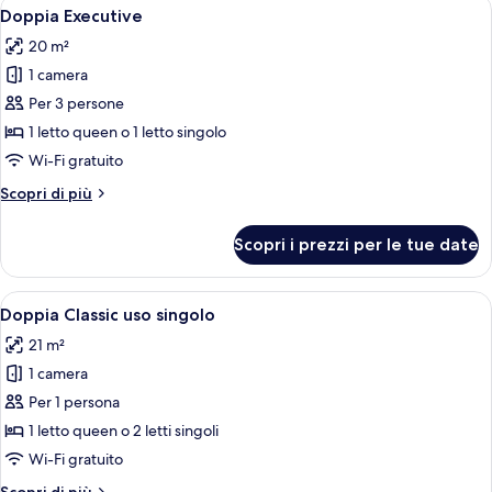
Apri
Un bagno moderno con doccia a vetro, 
4
Doppia Executive
tutte
20 m²
le
1 camera
foto
per
Per 3 persone
Doppia
1 letto queen o 1 letto singolo
Executive
Wi-Fi gratuito
Altri
Scopri di più
dettagli
per
Scopri i prezzi per le tue date
Doppia
Executive
Apri
Una camera d'albergo con un letto, un
7
Doppia Classic uso singolo
tutte
21 m²
le
1 camera
foto
per
Per 1 persona
Doppia
1 letto queen o 2 letti singoli
Classic
Wi-Fi gratuito
uso
Altri