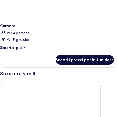
Camera
Per 4 persone
Wi-Fi gratuito
Altri
Scopri di più
dettagli
per
Scopri i prezzi per le tue date
Camera
Strutture simili
Mercure Hotel President Lecce
Hilton G