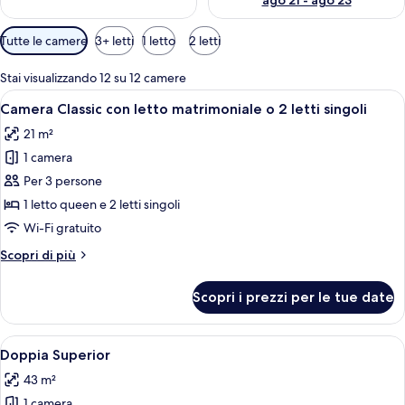
ago 21 - ago 23
Filtri
Tutte le camere
3+ letti
1 letto
2 letti
disponibili
per
Stai visualizzando 12 su 12 camere
le
Apri
Una camera d'albergo con un letto, un
6
Camera Classic con letto matrimoniale o 2 letti singoli
camere
tutte
21 m²
le
1 camera
foto
per
Per 3 persone
Camera
1 letto queen e 2 letti singoli
Classic
Wi-Fi gratuito
con
Altri
Scopri di più
letto
dettagli
matrimoniale
per
Scopri i prezzi per le tue date
Camera
o
Classic
2
con
Apri
Una camera d'albergo moderna con un 
letti
9
letto
Doppia Superior
tutte
singoli
matrimoniale
43 m²
o
le
2
1 camera