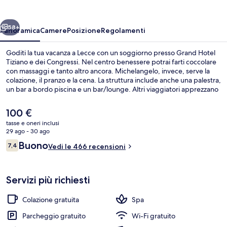
e
dei
ietro
Avanti
Congressi
58+
Panoramica
Camere
Posizione
Regolamenti
Goditi la tua vacanza a Lecce con un soggiorno presso Grand Hotel
Tiziano e dei Congressi. Nel centro benessere potrai farti coccolare
con massaggi e tanto altro ancora. Michelangelo, invece, serve la
colazione, il pranzo e la cena. La struttura include anche una palestra,
un bar a bordo piscina e un bar/lounge. Altri viaggiatori apprezzano
le condizioni generali della struttura.
Il
100 €
prezzo
tasse e oneri inclusi
attuale
29 ago - 30 ago
Servizio di colazione, pranzo e cena
è
Recensioni
Buono
7,4
Vedi le 466 recensioni
100 €
7,4 su 10
Servizi più richiesti
Colazione gratuita
Spa
Parcheggio gratuito
Wi-Fi gratuito