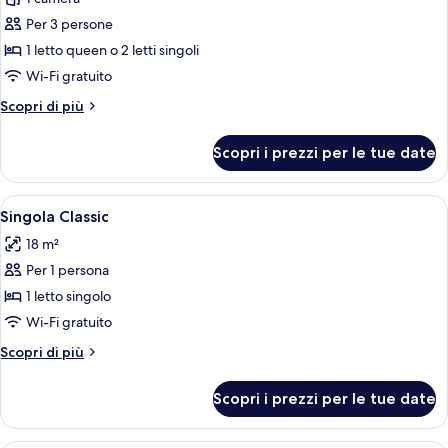
foto
letti
per
Per 3 persone
singoli
Doppia
1 letto queen o 2 letti singoli
Superior
Wi-Fi gratuito
Altri
Scopri di più
dettagli
per
Scopri i prezzi per le tue date
Doppia
Superior
Apri
Una camera d'albergo con un letto, un
5
Singola Classic
tutte
18 m²
le
Per 1 persona
foto
per
1 letto singolo
Singola
Wi-Fi gratuito
Classic
Altri
Scopri di più
dettagli
per
Scopri i prezzi per le tue date
Singola
Classic