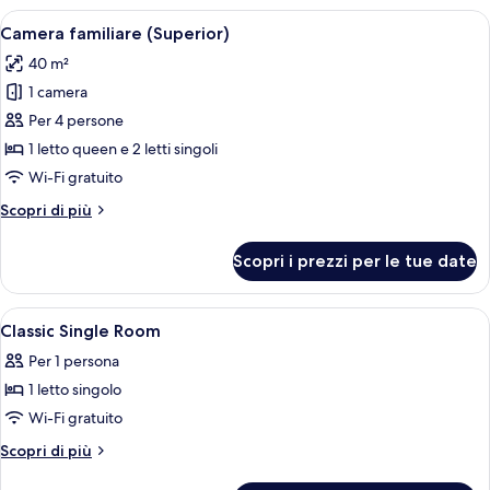
Apri
Una camera d'albergo moderna con un 
8
Camera familiare (Superior)
tutte
40 m²
le
1 camera
foto
per
Per 4 persone
Camera
1 letto queen e 2 letti singoli
familiare
Wi-Fi gratuito
(Superior)
Altri
Scopri di più
dettagli
per
Scopri i prezzi per le tue date
Camera
familiare
(Superior)
Apri
Una camera d'albergo con un letto, un
5
Classic Single Room
tutte
Per 1 persona
le
1 letto singolo
foto
per
Wi-Fi gratuito
Classic
Altri
Scopri di più
Single
dettagli
per