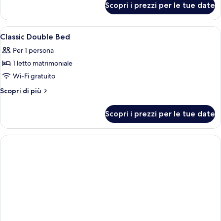
Room
Scopri i prezzi per le tue date
Classic
Single
Room
Apri
Una camera d'albergo con un letto, u
13
Classic Double Bed
tutte
Per 1 persona
le
1 letto matrimoniale
foto
per
Wi-Fi gratuito
Classic
Altri
Scopri di più
Double
dettagli
per
Bed
Scopri i prezzi per le tue date
Classic
Double
Bed