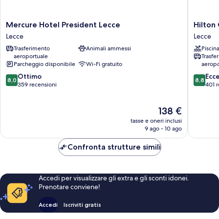
Mercure
Hilton
Mercure Hotel President Lecce
Hilton
Hotel
Garden
Lecce
Lecce
President
Inn
Trasferimento
Animali ammessi
Piscin
Lecce
Lecce
aeroportuale
Trasfe
Lecce
Lecce
Parcheggio disponibile
Wi-Fi gratuito
aeropo
8.0
8.8
Ottimo
Ecc
8,0
8,8
su
su
359 recensioni
401 r
10,
10,
Ottimo,
Eccellen
Il
138 €
359
401
prezzo
recensioni
recensio
tasse e oneri inclusi
attuale
9 ago - 10 ago
è
138 €
Confronta strutture simili
Accedi per visualizzare gli extra e gli sconti idonei.
Prenotare conviene!
Accedi
Iscriviti gratis