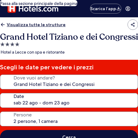
Passa alla sezione principale della pagina
Scarica l’app
Visualizza tutte le strutture
Grand Hotel Tiziano e dei Congressi
Struttura
a
Hotel a Lecce con spa e ristorante
4.0
stelle
Scegli le date per vedere i prezzi
Dove vuoi andare?
Date
Persone
Cerca