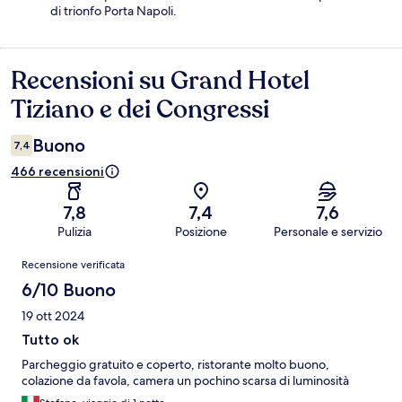
di trionfo Porta Napoli.
Recensioni su Grand Hotel
Recensioni
Tiziano e dei Congressi
Buono
7,4
466 recensioni
7,8
7,4
7,6
Pulizia
Posizione
Personale e servizio
Recensioni
Recensione verificata
6/10 Buono
19 ott 2024
Tutto ok
Parcheggio gratuito e coperto, ristorante molto buono,
colazione da favola, camera un pochino scarsa di luminosità