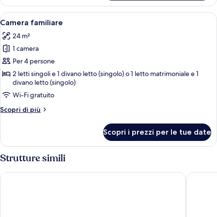
Superior
2
con
Apri
Camera familiare | Biancheria da letto 
letti
8
letto
Camera familiare
tutte
singoli
matrimoniale
24 m²
o
le
2
1 camera
foto
letti
per
Per 4 persone
singoli
Camera
2 letti singoli e 1 divano letto (singolo) o 1 letto matrimoniale e 1
divano letto (singolo)
familiare
Wi-Fi gratuito
Altri
Scopri di più
dettagli
per
Scopri i prezzi per le tue date
Camera
familiare
Strutture simili
Tallink Hotel Riga
Opera H