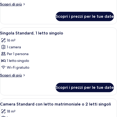
letto
Altri
Scopri di più
matrimoniale
dettagli
o
per
Scopri i prezzi per le tue date
Camera
2
Standard
letti
con
Apri
Singola Standard, 1 letto singolo | Bia
singoli
5
letto
Singola Standard, 1 letto singolo
tutte
matrimoniale
(Atrium
16 m²
o
le
View)
2
1 camera
foto
letti
per
Per 1 persona
singoli
Singola
(Atrium
1 letto singolo
View)
Standard,
Wi-Fi gratuito
1
Altri
Scopri di più
letto
dettagli
singolo
per
Scopri i prezzi per le tue date
Singola
Standard,
1
Apri
Camera Standard con letto matrimoniale 
7
letto
Camera Standard con letto matrimoniale o 2 letti singoli
tutte
singolo
18 m²
le