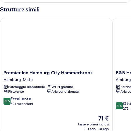
familiare
Strutture simili
Premier Inn Hamburg City Hammerbrook
B&B Hot
Premier
B&B
Premier Inn Hamburg City Hammerbrook
B&B H
Inn
Hotel
Hamburg-Mitte
Amburg
Hamburg
Hambur
Parcheggio disponibile
Wi-Fi gratuito
Parche
City
Nord
Ristorante
Aria condizionata
Aria c
Hammerbrook
Amburg
Hamburg-
Nord
8.6
Eccellente
8,6
8.4
Mitte
Ott
su
621 recensioni
8,4
su
273 
10,
10,
Eccellente,
Il
71 €
Ottimo,
621
prezzo
273
tasse e oneri inclusi
recensioni
attuale
30 ago - 31 ago
recensio