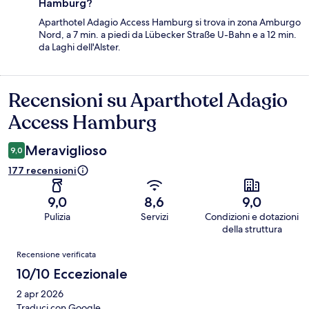
Hamburg?
Aparthotel Adagio Access Hamburg si trova in zona Amburgo
Nord, a 7 min. a piedi da Lübecker Straße U-Bahn e a 12 min.
da Laghi dell'Alster.
Recensioni su Aparthotel Adagio
Recensioni
Access Hamburg
Meraviglioso
9,0
177 recensioni
9,0
8,6
9,0
Pulizia
Servizi
Condizioni e dotazioni
della struttura
Recensioni
Recensione verificata
10/10 Eccezionale
2 apr 2026
Traduci con Google