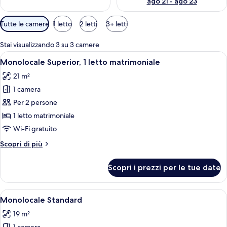
ago 21 - ago 23
Filtri
Tutte le camere
1 letto
2 letti
3+ letti
disponibili
per
Stai visualizzando 3 su 3 camere
le
Apri
Monolocale Superior, 1 letto matrimoni
12
Monolocale Superior, 1 letto matrimoniale
camere
tutte
21 m²
le
1 camera
foto
per
Per 2 persone
Monolocale
1 letto matrimoniale
Superior,
Wi-Fi gratuito
1
Altri
Scopri di più
letto
dettagli
matrimoniale
per
Scopri i prezzi per le tue date
Monolocale
Superior,
1
Apri
Una camera d'albergo con un letto, una
12
letto
Monolocale Standard
tutte
matrimoniale
19 m²
le