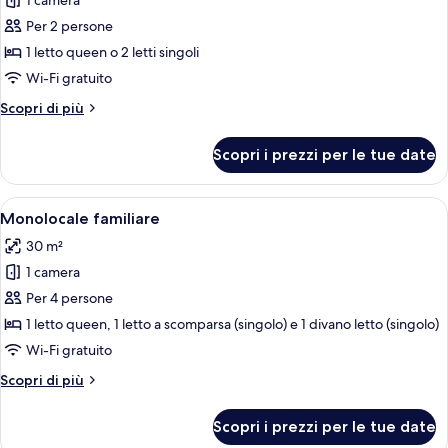
1 camera
foto
per
Per 2 persone
Monolocale
1 letto queen o 2 letti singoli
Standard
Wi-Fi gratuito
Altri
Scopri di più
dettagli
per
Scopri i prezzi per le tue date
Monolocale
Standard
Apri
Una moderna camera d'albergo con un a
11
Monolocale familiare
tutte
30 m²
le
1 camera
foto
per
Per 4 persone
Monolocale
1 letto queen, 1 letto a scomparsa (singolo) e 1 divano letto (singolo)
familiare
Wi-Fi gratuito
Altri
Scopri di più
dettagli
per
Scopri i prezzi per le tue date
Monolocale