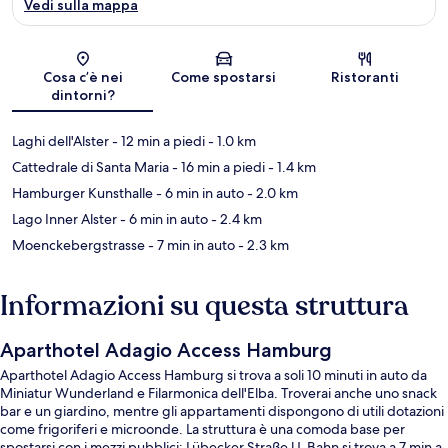
Vedi sulla mappa
Mappa
Cosa c’è nei
Come spostarsi
Ristoranti
dintorni?
Laghi dell'Alster
- 12 min a piedi
- 1.0 km
Cattedrale di Santa Maria
- 16 min a piedi
- 1.4 km
Hamburger Kunsthalle
- 6 min in auto
- 2.0 km
Lago Inner Alster
- 6 min in auto
- 2.4 km
Moenckebergstrasse
- 7 min in auto
- 2.3 km
Informazioni su questa struttura
Aparthotel Adagio Access Hamburg
Aparthotel Adagio Access Hamburg si trova a soli 10 minuti in auto da
Miniatur Wunderland e Filarmonica dell'Elba. Troverai anche uno snack
bar e un giardino, mentre gli appartamenti dispongono di utili dotazioni
come frigoriferi e microonde. La struttura è una comoda base per
spostarsi con i mezzi pubblici: Lübecker Straße U-Bahn si trova a 7 min a