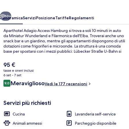
Hamburg
ietro
Avanti
50+
Panoramica
Servizi
Posizione
Tariffe
Regolamenti
Aparthotel Adagio Access Hamburg si trova a soli 10 minuti in auto
da Miniatur Wunderland e Filarmonica dell'Elba. Troverai anche uno
snack bar e un giardino, mentre gli appartamenti dispongono di utili
dotazioni come frigoriferi e microonde. La struttura è una comoda
base per spostarsi con i mezzi pubblici: Lübecker Straße U-Bahn si
trova a 7 min a piedi e Uhlandstraße U-Bahn a 7.
Il
95 €
prezzo
tasse e oneri inclusi
attuale
6 set - 7 set
Colazione continentale a pagamento, s
è
Recensioni
Meraviglioso
9,0
Vedi le 177 recensioni
95 €
9,0 su 10
Servizi più richiesti
Cucina
Lavanderia self-service
Animali ammessi
Parcheggio disponibile