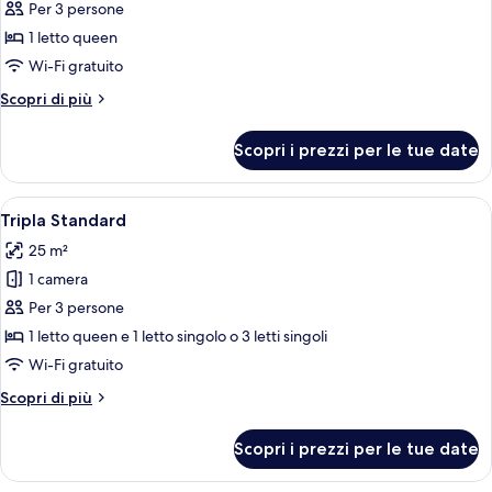
per
Per 3 persone
Doppia
1 letto queen
Superior
Wi-Fi gratuito
Altri
Scopri di più
dettagli
per
Scopri i prezzi per le tue date
Doppia
Superior
Apri
Una camera d'albergo con un letto, una
4
Tripla Standard
tutte
25 m²
le
1 camera
foto
per
Per 3 persone
Tripla
1 letto queen e 1 letto singolo o 3 letti singoli
Standard
Wi-Fi gratuito
Altri
Scopri di più
dettagli
per
Scopri i prezzi per le tue date
Tripla
Standard