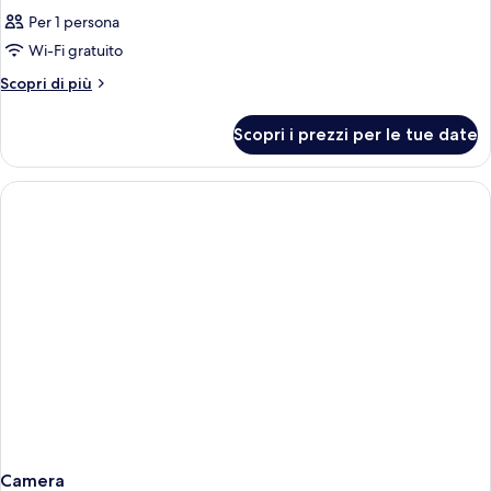
Per 1 persona
Wi-Fi gratuito
Altri
Scopri di più
dettagli
per
Scopri i prezzi per le tue date
Camera
Camera