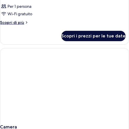
Per 1 persona
Wi-Fi gratuito
Altri
Scopri di più
dettagli
per
Scopri i prezzi per le tue date
Camera
Camera