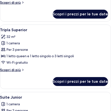
Altri
Scopri di più
letti
dettagli
matrimoniali
per
Scopri i prezzi per le tue date
Camera
Comfort,
2
Apri
Camera d'albergo con due letti singoli
5
letti
Tripla Superior
tutte
matrimoniali
32 m²
le
1 camera
foto
per
Per 3 persone
Tripla
1 letto queen e 1 letto singolo o 3 letti singoli
Superior
Wi-Fi gratuito
Altri
Scopri di più
dettagli
per
Scopri i prezzi per le tue date
Tripla
Superior
Apri
Camera d'albergo con un letto grande,
4
Suite Junior
tutte
1 camera
le
Per 2 persone