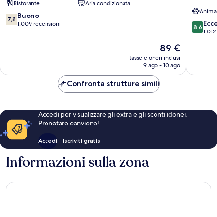
Ristorante
Aria condizionata
Anima
7.8
Buono
7,8
8.6
Ecc
su
1.009 recensioni
8,6
su
1.012
10,
10,
Buono,
Il
89 €
Eccellen
1.009
prezzo
1.012
tasse e oneri inclusi
recensioni
attuale
9 ago - 10 ago
recensio
è
89 €
Confronta strutture simili
Accedi per visualizzare gli extra e gli sconti idonei.
Prenotare conviene!
Accedi
Iscriviti gratis
Informazioni sulla zona