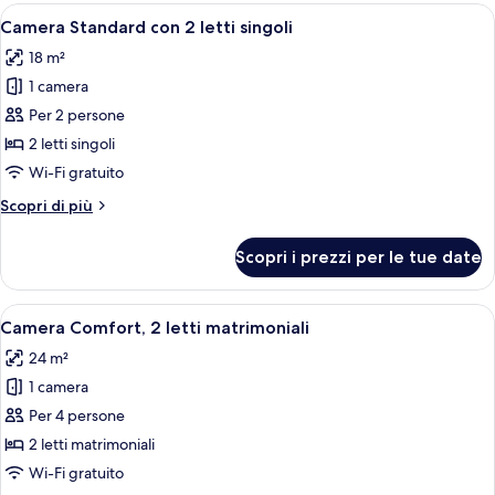
Apri
Una camera d'albergo con due letti, un
2
Camera Standard con 2 letti singoli
tutte
18 m²
le
1 camera
foto
per
Per 2 persone
Camera
2 letti singoli
Standard
Wi-Fi gratuito
con
Altri
Scopri di più
2
dettagli
letti
per
Scopri i prezzi per le tue date
Camera
singoli
Standard
con
Apri
Una camera d'albergo con due letti, un
5
2
Camera Comfort, 2 letti matrimoniali
tutte
letti
24 m²
singoli
le
1 camera
foto
per
Per 4 persone
Camera
2 letti matrimoniali
Comfort,
Wi-Fi gratuito
2