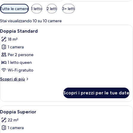
Filtri
Tutte le camere
1 letto
2 letti
3+ letti
disponibili
per
Stai visualizzando 10 su 10 camere
le
Apri
Camera d'albergo con un letto grande,
5
Doppia Standard
camere
tutte
18 m²
le
1 camera
foto
per
Per 2 persone
Doppia
1 letto queen
Standard
Wi-Fi gratuito
Altri
Scopri di più
dettagli
per
Scopri i prezzi per le tue date
Doppia
Standard
Apri
Doppia Superior | Copriletto in piuma,
4
Doppia Superior
tutte
22 m²
le
1 camera
foto