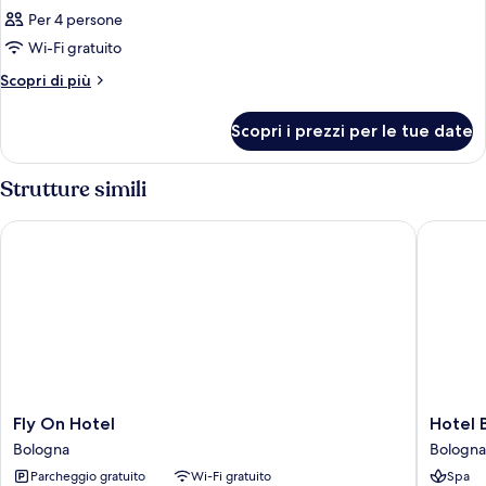
Per 4 persone
Wi-Fi gratuito
Altri
Scopri di più
dettagli
per
Scopri i prezzi per le tue date
Camera
Strutture simili
Fly On Hotel
Hotel Bo
Fly
Hotel
Fly On Hotel
Hotel 
On
Bologna
Bologna
Bologna
Hotel
Airport
Parcheggio gratuito
Wi-Fi gratuito
Spa
Bologna
Bologna