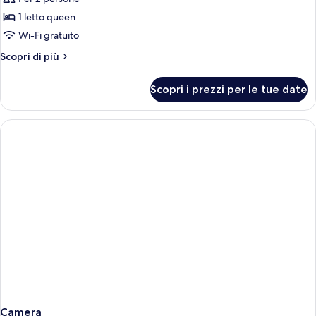
foto
per
1 letto queen
Suite
Wi-Fi gratuito
Junior
Altri
Scopri di più
dettagli
per
Scopri i prezzi per le tue date
Suite
Junior
Camera