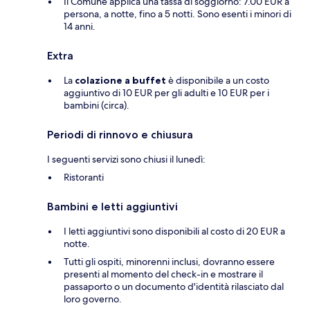
Il Comune applica una tassa di soggiorno: 7.00 EUR a
persona, a notte, fino a 5 notti. Sono esenti i minori di
14 anni.
Extra
La
colazione a buffet
è disponibile a un costo
aggiuntivo di 10 EUR per gli adulti e 10 EUR per i
bambini (circa).
Periodi di rinnovo e chiusura
I seguenti servizi sono chiusi il lunedì:
Ristoranti
Bambini e letti aggiuntivi
I letti aggiuntivi sono disponibili al costo di 20 EUR a
notte.
Tutti gli ospiti, minorenni inclusi, dovranno essere
presenti al momento del check-in e mostrare il
passaporto o un documento d'identità rilasciato dal
loro governo.