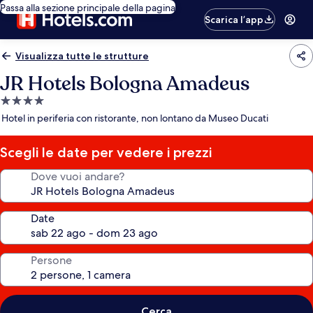
Passa alla sezione principale della pagina
Scarica l’app
Visualizza tutte le strutture
JR Hotels Bologna Amadeus
Struttura
a
Hotel in periferia con ristorante, non lontano da Museo Ducati
4.0
stelle
Scegli le date per vedere i prezzi
Dove vuoi andare?
Date
Persone
Cerca