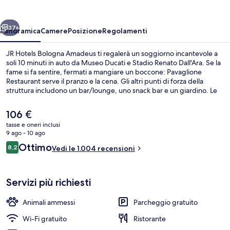
Amadeus
ietro
Avanti
37+
Panoramica
Camere
Posizione
Regolamenti
JR Hotels Bologna Amadeus ti regalerà un soggiorno incantevole a
soli 10 minuti in auto da Museo Ducati e Stadio Renato Dall'Ara. Se la
fame si fa sentire, fermati a mangiare un boccone: Pavaglione
Restaurant serve il pranzo e la cena. Gli altri punti di forza della
struttura includono un bar/lounge, uno snack bar e un giardino. Le
recensioni degli ospiti lodano il personale gentile della struttura.
Il
106 €
prezzo
tasse e oneri inclusi
attuale
9 ago - 10 ago
Salottino della hall
è
Recensioni
Ottimo
8,2
Vedi le 1.004 recensioni
106 €
8,2 su 10
Servizi più richiesti
Animali ammessi
Parcheggio gratuito
Wi-Fi gratuito
Ristorante