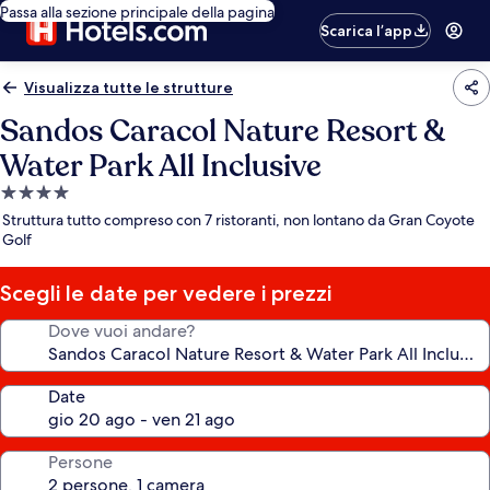
Passa alla sezione principale della pagina
Scarica l’app
Visualizza tutte le strutture
Sandos Caracol Nature Resort &
Water Park All Inclusive
Struttura
a
Struttura tutto compreso con 7 ristoranti, non lontano da Gran Coyote
4.0
Golf
stelle
Scegli le date per vedere i prezzi
Dove vuoi andare?
Date
Persone