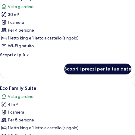
tutte
Suite
Vista giardino
le
30 m²
foto
per
1 camera
Eco
Per 4 persone
Family
1 letto king e 1 letto a castello (singolo)
Superior
Wi-Fi gratuito
Altri
Scopri di più
dettagli
per
Scopri i prezzi per le tue date
Eco
Family
Superior
Apri
Eco Family Suite | Minibar con snack e
8
Eco Family Suite
tutte
Vista giardino
le
41 m²
foto
per
1 camera
Eco
Per 5 persone
Family
1 letto king e 1 letto a castello (singolo)
Suite