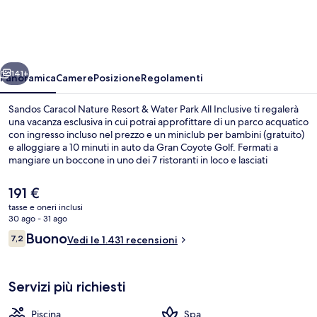
Nature
Resort
&
ietro
Avanti
Water
141+
Panoramica
Camere
Posizione
Regolamenti
Park
Sandos Caracol Nature Resort & Water Park All Inclusive ti regalerà
All
una vacanza esclusiva in cui potrai approfittare di un parco acquatico
con ingresso incluso nel prezzo e un miniclub per bambini (gratuito)
Inclusive
e alloggiare a 10 minuti in auto da Gran Coyote Golf. Fermati a
mangiare un boccone in uno dei 7 ristoranti in loco e lasciati
coccolare con massaggi “deep tissue”, body wrap e aromaterapia
nel centro benessere. Gli altri punti di forza di questo resort all-
Il
191 €
inclusive includono 2 piscine all'aperto, un centro fitness e una
prezzo
tasse e oneri inclusi
palestra. Altri viaggiatori apprezzano i servizi per famiglie della
attuale
30 ago - 31 ago
struttura.
Vista aerea
è
Recensioni
Buono
7,2
Vedi le 1.431 recensioni
191 €
7,2 su 10
Servizi più richiesti
Piscina
Spa