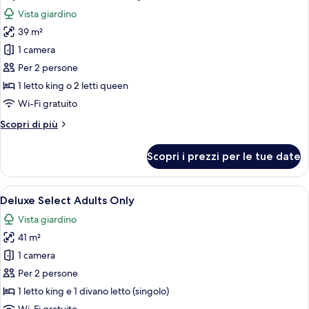
tutte
Vista giardino
le
39 m²
foto
per
1 camera
Superior
Per 2 persone
Select
1 letto king o 2 letti queen
Adults
Wi-Fi gratuito
Only
Altri
Scopri di più
dettagli
per
Scopri i prezzi per le tue date
Superior
Select
Adults
Apri
Camera d'albergo moderna con un letto
6
Only
Deluxe Select Adults Only
tutte
Vista giardino
le
41 m²
foto
per
1 camera
Deluxe
Per 2 persone
Select
1 letto king e 1 divano letto (singolo)
Adults