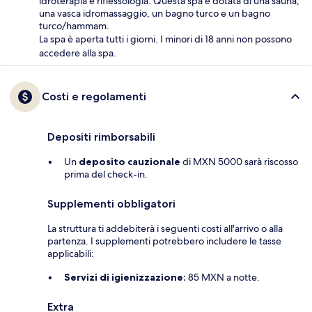
idroterapia e riflessologia. Questa spa è dotata di una sauna,
una vasca idromassaggio, un bagno turco e un bagno
turco/hammam.
La spa è aperta tutti i giorni. I minori di 18 anni non possono
accedere alla spa.
Costi e regolamenti
Depositi rimborsabili
Un
deposito cauzionale
di MXN 5000 sarà riscosso
prima del check-in.
Supplementi obbligatori
La struttura ti addebiterà i seguenti costi all'arrivo o alla
partenza. I supplementi potrebbero includere le tasse
applicabili:
Servizi di igienizzazione:
85 MXN a notte.
Extra