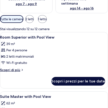
settimana
ago 7 - ago 9
ago 14 - ago 16
Filtri
Tutte le camere
2 letti
1 letto
disponibili
per
Stai visualizzando 12 su 12 camere
le
Apri
Minibar con snack e bevande gratuite,
4
Room Superior with Pool View
camere
tutte
39 m²
le
Per 4 persone
foto
per
2 letti matrimoniali
Room
Wi-Fi gratuito
Superior
Altri
Scopri di più
with
dettagli
Pool
per
Scopri i prezzi per le tue date
Room
View
Superior
with
Apri
Minibar con snack e bevande gratuite,
5
Pool
Suite Master with Pool View
tutte
View
62 m²
le