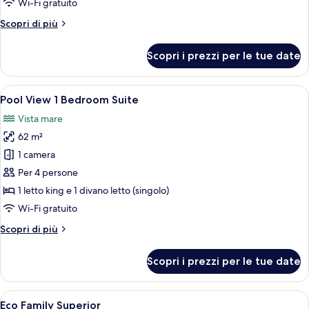
Wi-Fi gratuito
Altri
Scopri di più
dettagli
per
Scopri i prezzi per le tue date
Pool
View
Penthouse
Apri
Un letto a baldacchino con materasso 
6
Pool View 1 Bedroom Suite
tutte
Vista mare
le
62 m²
foto
per
1 camera
Pool
Per 4 persone
View
1 letto king e 1 divano letto (singolo)
1
Wi-Fi gratuito
Bedroom
Altri
Scopri di più
Suite
dettagli
per
Scopri i prezzi per le tue date
Pool
View
1
Apri
Una camera da letto con un letto, comod
9
Bedroom
Eco Family Superior