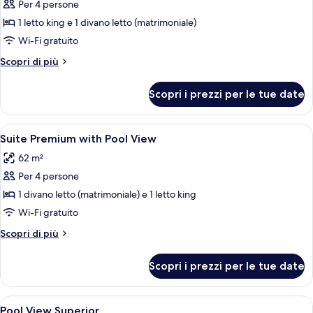
Per 4 persone
foto
per
1 letto king e 1 divano letto (matrimoniale)
Suite
Wi-Fi gratuito
Master
Altri
Scopri di più
with
dettagli
Pool
per
Scopri i prezzi per le tue date
Suite
View
Master
with
Apri
Minibar con snack e bevande gratuite,
5
Pool
Suite Premium with Pool View
tutte
View
62 m²
le
Per 4 persone
foto
per
1 divano letto (matrimoniale) e 1 letto king
Suite
Wi-Fi gratuito
Premium
Altri
Scopri di più
with
dettagli
Pool
per
Scopri i prezzi per le tue date
Suite
View
Premium
with
Apri
Camera d'albergo con due letti, una t
8
Pool
Pool View Superior