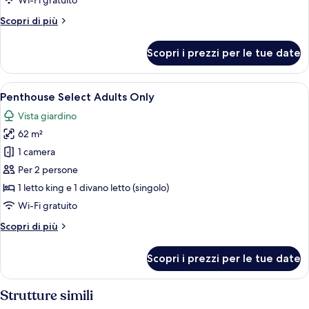
Wi-Fi gratuito
Only
Altri
Scopri di più
dettagli
per
Scopri i prezzi per le tue date
Deluxe
Select
Adults
Apri
Un letto a baldacchino con struttura i
5
Only
Penthouse Select Adults Only
tutte
Vista giardino
le
62 m²
foto
per
1 camera
Penthouse
Per 2 persone
Select
1 letto king e 1 divano letto (singolo)
Adults
Wi-Fi gratuito
Only
Altri
Scopri di più
dettagli
per
Scopri i prezzi per le tue date
Penthouse
Select
Adults
Strutture simili
Only