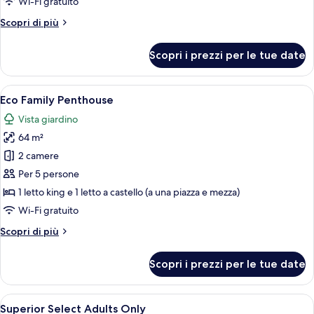
Wi-Fi gratuito
Altri
Scopri di più
dettagli
per
Scopri i prezzi per le tue date
Eco
Family
Suite
Apri
Una camera da letto con un letto grand
5
Eco Family Penthouse
tutte
Vista giardino
le
64 m²
foto
per
2 camere
Eco
Per 5 persone
Family
1 letto king e 1 letto a castello (a una piazza e mezza)
Penthouse
Wi-Fi gratuito
Altri
Scopri di più
dettagli
per
Scopri i prezzi per le tue date
Eco
Family
Penthouse
Apri
Camera d'albergo con un letto grande, 
5
Superior Select Adults Only