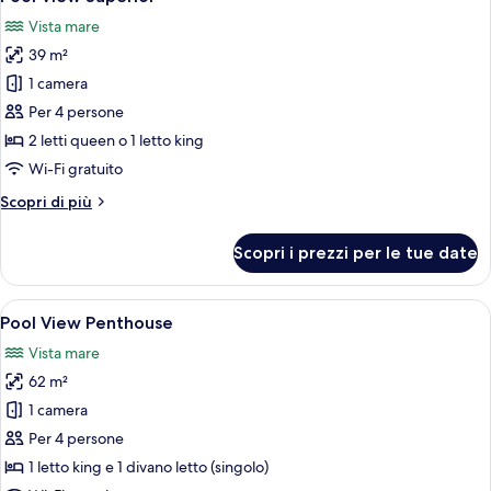
tutte
View
Vista mare
le
39 m²
foto
per
1 camera
Pool
Per 4 persone
View
2 letti queen o 1 letto king
Superior
Wi-Fi gratuito
Altri
Scopri di più
dettagli
per
Scopri i prezzi per le tue date
Pool
View
Superior
Apri
Un letto a baldacchino con copriletto
9
Pool View Penthouse
tutte
Vista mare
le
62 m²
foto
per
1 camera
Pool
Per 4 persone
View
1 letto king e 1 divano letto (singolo)
Penthouse