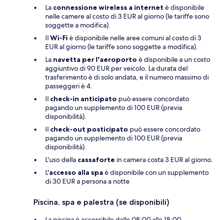
La
connessione wireless a internet
è disponibile
nelle camere al costo di 3 EUR al giorno (le tariffe sono
soggette a modifica).
Il
Wi-Fi
è disponibile nelle aree comuni al costo di 3
EUR al giorno (le tariffe sono soggette a modifica).
La
navetta per l'aeroporto
è disponibile a un costo
aggiuntivo di 90 EUR per veicolo. La durata del
trasferimento è di solo andata, e il numero massimo di
passeggeri è 4.
Il
check-in anticipato
può essere concordato
pagando un supplemento di 100 EUR (previa
disponibilità).
Il
check-out posticipato
può essere concordato
pagando un supplemento di 100 EUR (previa
disponibilità).
L'uso della
cassaforte
in camera costa 3 EUR al giorno.
L'
accesso alla spa
è disponibile con un supplemento
di 30 EUR a persona a notte
Piscina, spa e palestra (se disponibili)
La piscina è accessibile dalle 08:00 alle 18:00.