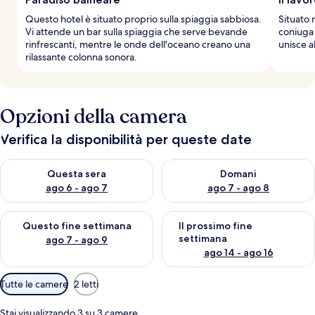
Questo hotel è situato proprio sulla spiaggia sabbiosa.
Situato 
Vi attende un bar sulla spiaggia che serve bevande
coniuga 
rinfrescanti, mentre le onde dell'oceano creano una
unisce a
rilassante colonna sonora.
Opzioni della camera
Verifica la disponibilità per queste date
Verifica la disponibilità per questa sera, ago 6 - ago 7
Verifica la disponibilità per d
Questa sera
Domani
ago 6 - ago 7
ago 7 - ago 8
Verifica la disponibilità per questo fine settimana, ago 7 - ago
Verifica la disponibilità per il
Questo fine settimana
Il prossimo fine
settimana
ago 7 - ago 9
ago 14 - ago 16
Filtri
Tutte le camere
2 letti
disponibili
per
Stai visualizzando 3 su 3 camere