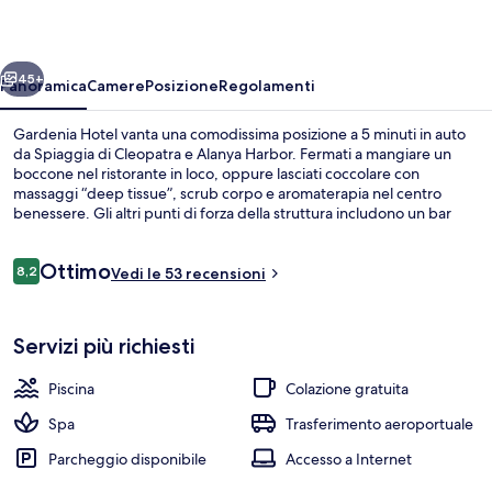
ietro
Avanti
45+
Panoramica
Camere
Posizione
Regolamenti
Gardenia Hotel vanta una comodissima posizione a 5 minuti in auto
da Spiaggia di Cleopatra e Alanya Harbor. Fermati a mangiare un
boccone nel ristorante in loco, oppure lasciati coccolare con
massaggi “deep tissue”, scrub corpo e aromaterapia nel centro
benessere. Gli altri punti di forza della struttura includono un bar
sulla spiaggia, una palestra e una sauna.
Recensioni
Ottimo
8,2
Vedi le 53 recensioni
8,2 su 10
Esterni
Servizi più richiesti
Piscina
Colazione gratuita
Spa
Trasferimento aeroportuale
Parcheggio disponibile
Accesso a Internet