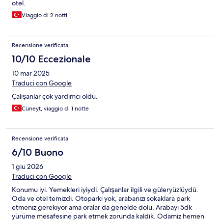
otel.
Viaggio di 2 notti
Recensione verificata
10/10 Eccezionale
10 mar 2025
Traduci con Google
Çalışanlar çok yardımcı oldu.
Cüneyt, viaggio di 1 notte
Recensione verificata
6/10 Buono
1 giu 2026
Traduci con Google
Konumu iyi. Yemekleri iyiydi. Çalışanlar ilgili ve güleryüzlüydü.
Oda ve otel temizdi. Otoparkı yok, arabanızı sokaklara park
etmeniz gerekiyor ama oralar da genelde dolu. Arabayı 5dk
yürüme mesafesine park etmek zorunda kaldık. Odamız hemen