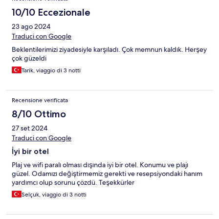
10/10 Eccezionale
23 ago 2024
Traduci con Google
Beklentilerimizi ziyadesiyle karşıladı. Çok memnun kaldık. Herşey
çok güzeldi
Tarik, viaggio di 3 notti
Recensione verificata
8/10 Ottimo
27 set 2024
Traduci con Google
İyi bir otel
Plaj ve wifi paralı olması dışında iyi bir otel. Konumu ve plajı
güzel. Odamızı değiştirmemiz gerekti ve resepsiyondaki hanım
yardımcı olup sorunu çözdü. Teşekkürler
Selçuk, viaggio di 3 notti