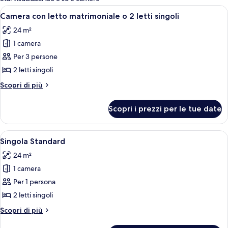
le
Apri
Una camera d'albergo con due letti, un
7
Camera con letto matrimoniale o 2 letti singoli
camere
tutte
24 m²
le
1 camera
foto
per
Per 3 persone
Camera
2 letti singoli
con
Altri
Scopri di più
letto
dettagli
matrimoniale
per
Scopri i prezzi per le tue date
Camera
o
con
2
letto
Apri
Una camera d'albergo con due letti, un
letti
5
matrimoniale
Singola Standard
tutte
o
singoli
24 m²
2
le
letti
1 camera
foto
singoli
per
Per 1 persona
Singola
2 letti singoli
Standard
Altri
Scopri di più
dettagli
per