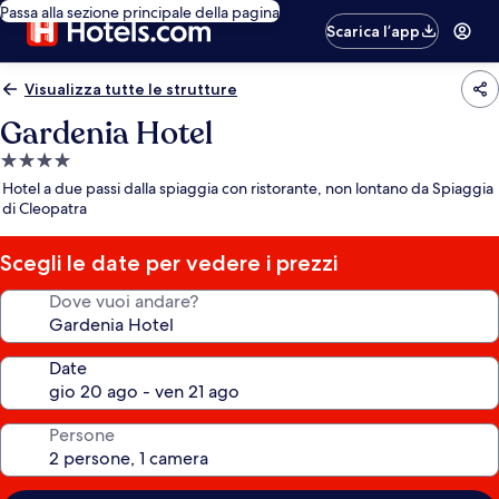
Passa alla sezione principale della pagina
Scarica l’app
Visualizza tutte le strutture
Gardenia Hotel
Struttura
a
Hotel a due passi dalla spiaggia con ristorante, non lontano da Spiaggia
4.0
di Cleopatra
stelle
Scegli le date per vedere i prezzi
Dove vuoi andare?
Date
Persone