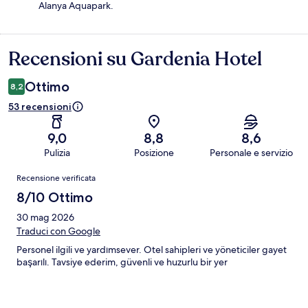
Alanya Aquapark.
Recensioni su Gardenia Hotel
Recensioni
Ottimo
8,2
53 recensioni
9,0
8,8
8,6
Pulizia
Posizione
Personale e servizio
Recensioni
Recensione verificata
8/10 Ottimo
30 mag 2026
Traduci con Google
Personel ilgili ve yardımsever. Otel sahipleri ve yöneticiler gayet
başarılı. Tavsiye ederim, güvenli ve huzurlu bir yer