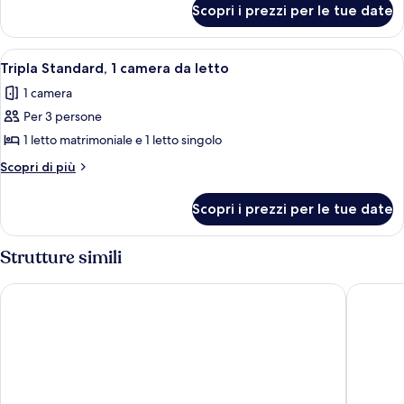
Scopri i prezzi per le tue date
Singola
Standard
Apri
Una camera d'albergo con due letti, u
5
Tripla Standard, 1 camera da letto
tutte
1 camera
le
Per 3 persone
foto
per
1 letto matrimoniale e 1 letto singolo
Tripla
Altri
Scopri di più
Standard,
dettagli
per
1
Scopri i prezzi per le tue date
Tripla
camera
Standard,
da
1
Strutture simili
letto
camera
da
Riviera Zen Hotel Adult Only
Kleopatr
letto