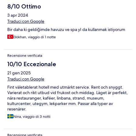
8/10 Ottimo
3 apr 2024
Traduci con Google
Bir daha ki geldiğimde havuzu ve spa yI da kullanmak istiyorum
Gökhan, viaggio di 1 notte
Recensione verificata
10/10 Eccezionale
21 gen 2025
Traduci con Google
Fint väletablerat hotell med utmärkt service. Rent och snyggt.
Varierat och rikt utbud vid frukost och middag. Läget är perfekt,
nära restauranger, kaféer, linbana, strand, museum,
kulturcenter, utegym, lekparker mm. Passar alla typer av
resenärer.
Nina, viaggio di 3 notti
Recensione verificata