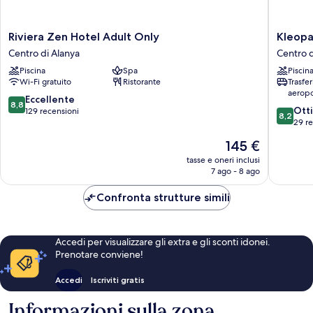
Riviera
Kleopat
Riviera Zen Hotel Adult Only
Kleopa
Zen
Dreams
Centro di Alanya
Centro d
Hotel
Beach
Piscina
Spa
Piscin
Adult
Hotel
Wi-Fi gratuito
Ristorante
Trasfe
Only
Centro
aeropo
Centro
di
8.8
Eccellente
8,8
8.2
di
Alanya
Ott
su
129 recensioni
8,2
su
Alanya
29 r
10,
10,
Eccellente,
Il
145 €
Ottimo,
129
prezzo
29
tasse e oneri inclusi
recensioni
attuale
7 ago - 8 ago
recensio
è
145 €
Confronta strutture simili
Accedi per visualizzare gli extra e gli sconti idonei.
Prenotare conviene!
Accedi
Iscriviti gratis
Informazioni sulla zona