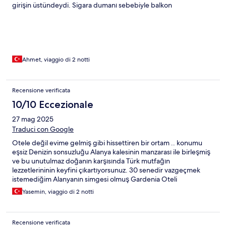
girişin üstündeydi. Sigara dumanı sebebiyle balkon
kapısını/penceresini açamadık. Herşey dahil paket aldık ama
şezlong ve şemsiye için ücret ödedik. Hamamı kullanmadık ama
o da ücretliydi. Odada kasa var ancak o da ekstra ücretli.
Ahmet, viaggio di 2 notti
Recensione verificata
10/10 Eccezionale
27 mag 2025
Traduci con Google
Otele değil evime gelmiş gibi hissettiren bir ortam .. konumu
eşsiz Denizin sonsuzluğu Alanya kalesinin manzarası ile birleşmiş
ve bu unutulmaz doğanın karşısında Türk mutfağın
lezzetlerininin keyfini çıkartıyorsunuz. 30 senedir vazgeçmek
istemediğim Alanyanın simgesi olmuş Gardenia Oteli
Yasemin, viaggio di 2 notti
Recensione verificata