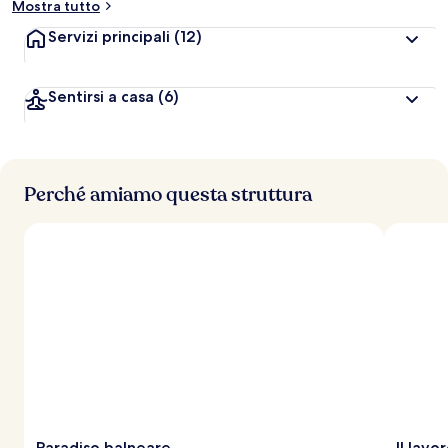
Mostra tutto
Servizi principali
(12)
Sentirsi a casa
(6)
Perché amiamo questa struttura
Paradiso balneare
Il lavo