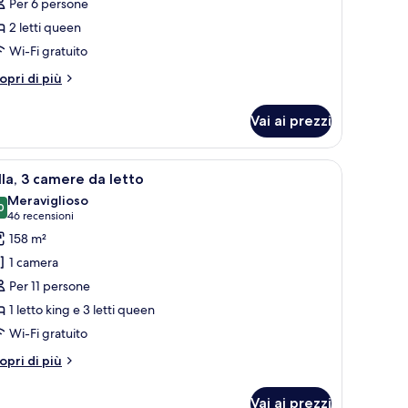
Per 6 persone
onolocale,
2 letti queen
Wi-Fi gratuito
tti
ueen
tri
opri di più
ttagli
r
Vai ai prezzi
ite
nolocale,
ore d'aria a parete e un'anta che dà su un'altra stanza.
e comodini con lampade, una ventola a soffitto, una finestra con tende e un
pri
Una cassaforte in camera, postazione laptop,
13
tti
lla, 3 camere da letto
utte
ueen
Meraviglioso
0
9,0 su 10
(46
46 recensioni
oto
recensioni)
158 m²
er
1 camera
lla,
Per 11 persone
1 letto king e 3 letti queen
amere
Wi-Fi gratuito
a
etto
tri
opri di più
ttagli
r
Vai ai prezzi