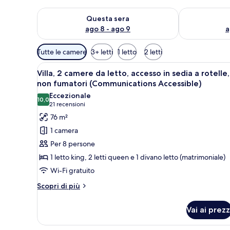
Verifica la disponibilità per questa sera, ago 8 - ago
Verifica la di
Questa sera
ago 8 - ago 9
a
Filtri
Tutte le camere
3+ letti
1 letto
2 letti
disponibili
Apri
Camera d'albergo con un letto 
per
15
Villa, 2 camere da letto, accesso in sedia a rotelle,
tutte
le
non fumatori (Communications Accessible)
le
camere
Eccezionale
10,0
foto
10,0 su 10
(21
21 recensioni
per
recensioni)
76 m²
Villa,
1 camera
2
Per 8 persone
camere
1 letto king, 2 letti queen e 1 divano letto (matrimoniale)
da
Wi-Fi gratuito
letto,
accesso
Altri
Scopri di più
dettagli
in
per
sedia
Vai ai prezz
Villa,
a
2