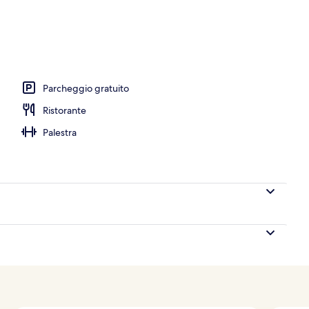
'aperto, cabanas (a pagamento), ombrelloni da piscina
Parcheggio gratuito
Ristorante
Palestra