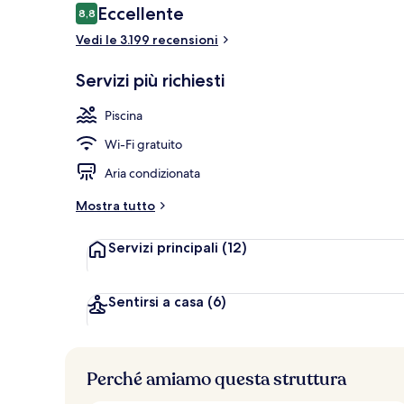
Recensioni
Eccellente
8,8
8,8 su 10
Vedi le 3.199 recensioni
7 piscine all
Servizi più richiesti
Piscina
Wi-Fi gratuito
Aria condizionata
Mostra tutto
Servizi principali
(12)
Sentirsi a casa
(6)
Perché amiamo questa struttura