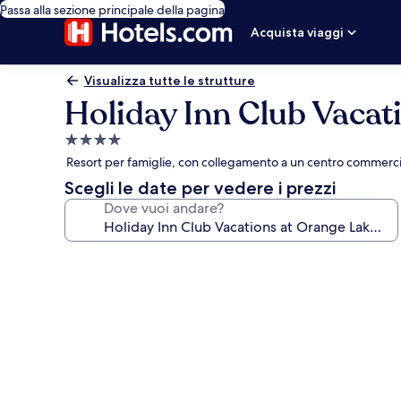
Passa alla sezione principale della pagina
Acquista viaggi
Visualizza tutte le strutture
Holiday Inn Club Vacat
Struttura
a
Resort per famiglie, con collegamento a un centro commerci
4.0
Scegli le date per vedere i prezzi
stelle
Dove vuoi andare?
Galleria
fotografica
per
Holiday
Inn
Club