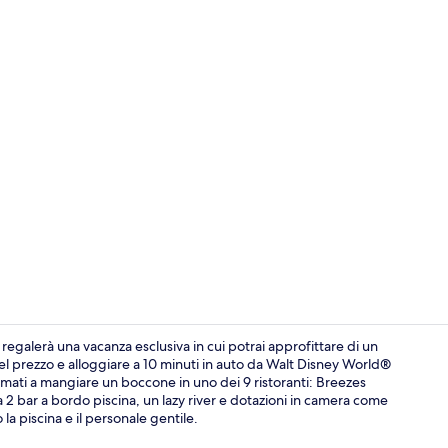
Video strutt
regalerà una vacanza esclusiva in cui potrai approfittare di un
l prezzo e alloggiare a 10 minuti in auto da Walt Disney World®
fermati a mangiare un boccone in uno dei 9 ristoranti: Breezes
7 piscine al
ta 2 bar a bordo piscina, un lazy river e dotazioni in camera come
la piscina e il personale gentile.