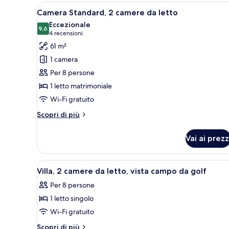
rotelle,
camere
Apri
Camera d'albergo con un letto 
10
da
Camera Standard, 2 camere da letto
non
tutte
letto,
Eccezionale
fumatori
accesso
le
9,6
9,6 su 10
(4
4 recensioni
(Communications
in
foto
recensioni)
61 m²
sedia
Accessible)
per
a
1 camera
Camera
rotelle,
Per 8 persone
non
Standard,
fumatori
1 letto matrimoniale
2
(Communications
Wi-Fi gratuito
camere
Accessible)
da
Altri
Scopri di più
letto
dettagli
per
Vai ai prezz
Camera
Standard,
2
Apri
Un campo da golf con bunker, u
8
camere
Villa, 2 camere da letto, vista campo da golf
tutte
da
Per 8 persone
letto
le
1 letto singolo
foto
per
Wi-Fi gratuito
Villa,
Altri
Scopri di più