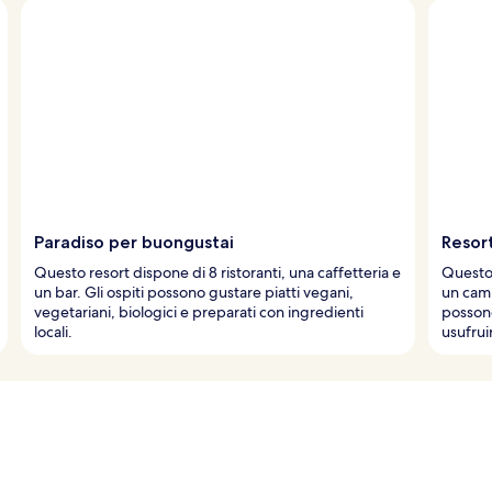
Paradiso per buongustai
Resort
Questo resort dispone di 8 ristoranti, una caffetteria e
Questo 
un bar. Gli ospiti possono gustare piatti vegani,
un camp
vegetariani, biologici e preparati con ingredienti
possono
locali.
usufruir