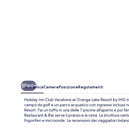
Vacations
at
Orange
Lake
Resort
by
IHG
160+
Panoramica
Camere
Posizione
Regolamenti
Holiday Inn Club Vacations at Orange Lake Resort by IHG ti 
campo da golf e un parco acquatico con ingresso incluso ne
Resort. Fai un tuffo in una delle 7 piscine all'aperto e poi 
Restaurant & Bar serve il pranzo e la cena. La struttura van
frigoriferi e microonde. Le recensioni dei viaggiatori lodano 