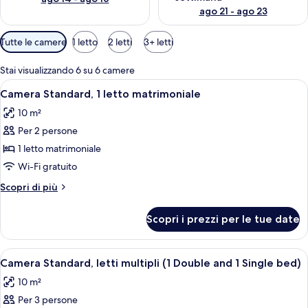
ago 21 - ago 23
Filtri
Tutte le camere
1 letto
2 letti
3+ letti
disponibili
per
Stai visualizzando 6 su 6 camere
le
Apri
Camera d'albergo con un letto, una scr
6
Camera Standard, 1 letto matrimoniale
camere
tutte
10 m²
le
Per 2 persone
foto
per
1 letto matrimoniale
Camera
Wi-Fi gratuito
Standard,
Altri
Scopri di più
1
dettagli
letto
per
Scopri i prezzi per le tue date
Camera
matrimoniale
Standard,
1
Apri
Una camera d'albergo con copripiumino r
6
letto
Camera Standard, letti multipli (1 Double and 1 Single bed)
tutte
matrimoniale
10 m²
le
Per 3 persone
foto