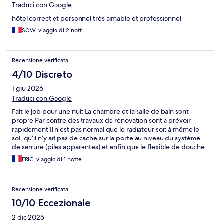
Traduci con Google
hôtel correct et personnel très aimable et professionnel
SOW, viaggio di 2 notti
Recensione verificata
4/10 Discreto
1 giu 2026
Traduci con Google
Fait le job pour une nuit La chambre et la salle de bain sont
propre Par contre des travaux de rénovation sont à prévoir
rapidement Il n’est pas normal que le radiateur soit à même le
sol, qu’il n’y ait pas de cache sur la porte au niveau du système
de serrure (piles apparentes) et enfin que le flexible de douche
pende car il manque la fixation permettant d’accrocher le
ERIC, viaggio di 1 notte
pommeau de douche À notre arrivée l’enregistrement c’est très
bien passé
Recensione verificata
10/10 Eccezionale
2 dic 2025