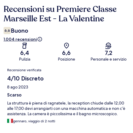
Recensioni su Premiere Classe
Recensioni
Marseille Est - La Valentine
Buono
6,6
1.004 recensioni
6,4
6,6
7,2
Pulizia
Posizione
Personale e servizio
Recensioni
Recensione verificata
4/10 Discreto
8 ago 2023
Scarso
La struttura è piena di ragnatele, la reception chiude dalle 12,00
alle 17,00 devi arrangiarti con una macchina automatica e non c’è
assistenza. La camera è piccolissima e il bagno microscopico.
gennaro, viaggio di 2 notti