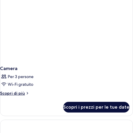
Camera
Per 3 persone
Wi-Fi gratuito
Altri
Scopri di più
dettagli
per
Scopri i prezzi per le tue date
Camera