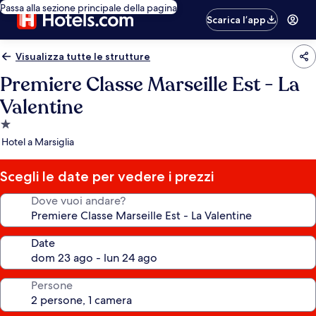
Passa alla sezione principale della pagina
Scarica l’app
Visualizza tutte le strutture
Premiere Classe Marseille Est - La
Valentine
Struttura
a
Hotel a Marsiglia
1.0
stella
Scegli le date per vedere i prezzi
Dove vuoi andare?
Date
Persone