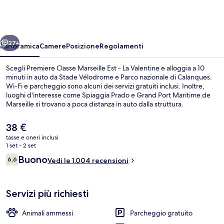
Marseille
Est
-
ietro
Avanti
La
27+
Panoramica
Camere
Posizione
Regolamenti
Valentine
Scegli Premiere Classe Marseille Est - La Valentine e alloggia a 10
minuti in auto da Stade Vélodrome e Parco nazionale di Calanques.
Wi-Fi e parcheggio sono alcuni dei servizi gratuiti inclusi. Inoltre,
luoghi d'interesse come Spiaggia Prado e Grand Port Maritime de
Marseille si trovano a poca distanza in auto dalla struttura.
Il
38 €
prezzo
tasse e oneri inclusi
attuale
1 set - 2 set
Esterni
è
Recensioni
Buono
6,6
Vedi le 1.004 recensioni
38 €
6,6 su 10
Servizi più richiesti
Animali ammessi
Parcheggio gratuito