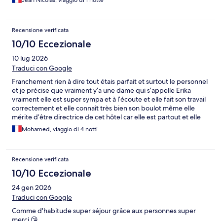
Jean Nicolas, viaggio di 1 notte
Recensione verificata
10/10 Eccezionale
10 lug 2026
Traduci con Google
Franchement rien à dire tout étais parfait et surtout le personnel
et je précise que vraiment y’a une dame qui s’appelle Erika
vraiment elle est super sympa et à l’écoute et elle fait son travail
correctement et elle connaît très bien son boulot même elle
mérite d’être directrice de cet hôtel car elle est partout et elle
donne une très belle image à cet hôtel heureusement qu’elle
Mohamed, viaggio di 4 notti
est là 👌👌👍👍
Recensione verificata
10/10 Eccezionale
24 gen 2026
Traduci con Google
Comme d'habitude super séjour grâce aux personnes super
merci 😘