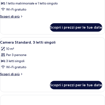
per
1 letto matrimoniale e 1 letto singolo
Camera
Wi-Fi gratuito
Standard,
Altri
Scopri di più
letti
dettagli
multipli
per
Scopri i prezzi per le tue date
Camera
(1
Standard,
Double
letti
Apri
Una camera d'albergo con copripiumino r
and
6
multipli
Camera Standard, 3 letti singoli
tutte
(1
1
10 m²
Double
le
Single
and
Per 3 persone
foto
bed)
1
per
3 letti singoli
Single
Camera
bed)
Wi-Fi gratuito
Standard,
Altri
Scopri di più
3
dettagli
letti
per
Scopri i prezzi per le tue date
Camera
singoli
Standard,
3
letti
singoli