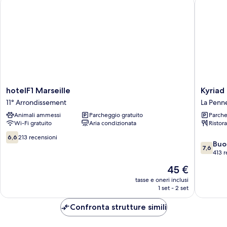
hotelF1 Marseille
Kyriad Di
hotelF1
Kyriad
hotelF1 Marseille
Kyriad 
Marseille
Direct
11° Arrondissement
La Penn
11°
Marseill
Animali ammessi
Parcheggio gratuito
Parche
Arrondissement
Est
Wi-Fi gratuito
Aria condizionata
Ristor
-
La
6.6
6,6
213 recensioni
7.6
Valentin
Buo
su
7,6
su
La
413 r
10,
10,
Penne-
213
Il
45 €
Buono,
sur-
recensioni
prezzo
413
tasse e oneri inclusi
Huveau
attuale
1 set - 2 set
recensio
è
45 €
Confronta strutture simili