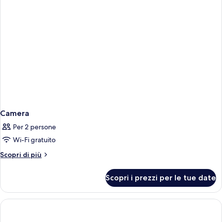
Camera
Per 2 persone
Wi-Fi gratuito
Altri
Scopri di più
dettagli
per
Scopri i prezzi per le tue date
Camera