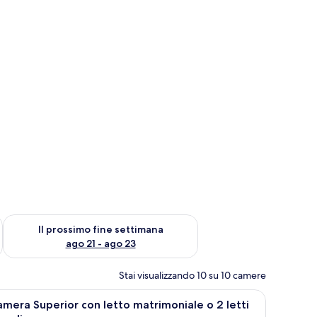
ne settimana, ago 14 - ago 16
Verifica la disponibilità per il prossimo fine settimana, ago 21
Il prossimo fine settimana
ago 21 - ago 23
Stai visualizzando 10 su 10 camere
a scrivania, una sedia, lampade e un telefono.
pri
Una camera d'albergo con un letto grande, du
5
mera Superior con letto matrimoniale o 2 letti
utte