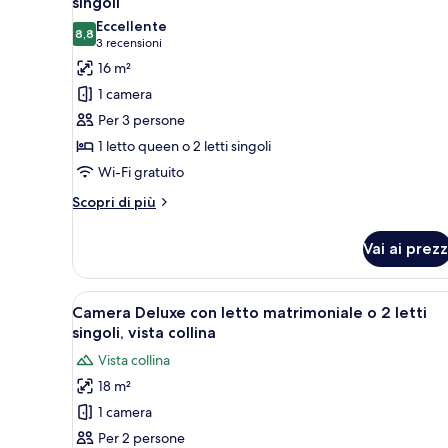
singoli
le
camere
Eccellente
8,8
foto
8,8 su 10
(3
3 recensioni
per
recensioni)
16 m²
Camera
1 camera
Standard
Per 3 persone
con
1 letto queen o 2 letti singoli
letto
Wi-Fi gratuito
matrimoniale
o
Altri
Scopri di più
dettagli
2
per
letti
Vai ai prezz
Camera
singoli
Standard
con
Apri
Camera d'albergo con un letto g
5
letto
Camera Deluxe con letto matrimoniale o 2 letti
tutte
matrimoniale
singoli, vista collina
o
le
Vista collina
2
foto
letti
18 m²
per
singoli
1 camera
Camera
Deluxe
Per 2 persone