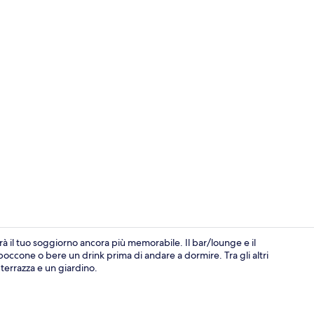
Suite, vista 
 il tuo soggiorno ancora più memorabile. Il bar/lounge e il
boccone o bere un drink prima di andare a dormire. Tra gli altri
a terrazza e un giardino.
Reception