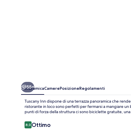
55+
Panoramica
Camere
Posizione
Regolamenti
Tuscany Inn dispone di una terrazza panoramica che renderà
ristorante in loco sono perfetti per fermarsi a mangiare un 
punti di forza della struttura ci sono biciclette gratuite, un
Recensioni
Ottimo
8,0
8,0 su 10