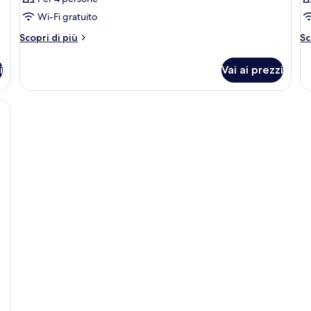
Wi-Fi gratuito
Altri
Al
Scopri di più
Sc
dettagli
de
per
pe
i
Vai ai prezzi
Camera
C