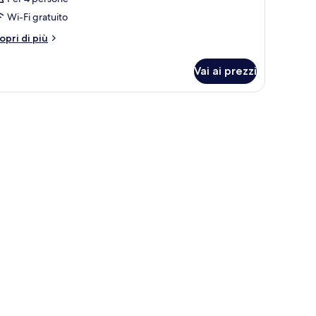
Wi-Fi gratuito
tri
opri di più
ttagli
r
Vai ai prezzi
amera