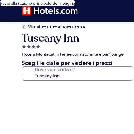
Passa alla sezione principale della pagina
Visualizza tutte le strutture
Tuscany Inn
Struttura
a
Hotel a Montecatini Terme con ristorante e bar/lounge
4.0
Scegli le date per vedere i prezzi
stelle
Dove vuoi andare?
Galleria
fotografica
per
Tuscany
Inn