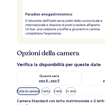
Paradiso enogastronomico
Il ristorante dell'hotel serve piatti della cucina locale e
internazionale e dispone di posti a sedere all'aperto.
Un bar, una colazione a buffet e gli eventi in cantina
completano l'esperienza.
Opzioni della camera
Verifica la disponibilità per queste date
Verifica la disponibilità per questa sera, ago 8 - ago
Verifica la di
Questa sera
ago 8 - ago 9
a
Filtri
Tutte le camere
1 letto
2 letti
3+ letti
disponibili
Apri
Camera d'albergo con un letto
per
5
Camera Standard con letto matrimoniale o 2 letti
tutte
le