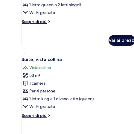
con
1 letto queen o 2 letti singoli
letto
Wi-Fi gratuito
matrimoniale
Altri
Scopri di più
o
dettagli
2
per
Camera
letti
Vai ai prezz
Deluxe
singoli,
con
vista
letto
Apri
Una moderna camera d'albergo c
7
collina
matrimoniale
Suite, vista collina
tutte
o
Vista collina
le
2
letti
53 m²
foto
singoli,
per
1 camera
vista
Suite,
Per 4 persone
collina
vista
1 letto king e 1 divano letto (queen)
collina
Wi-Fi gratuito
Altri
Scopri di più
dettagli
per
Suite,