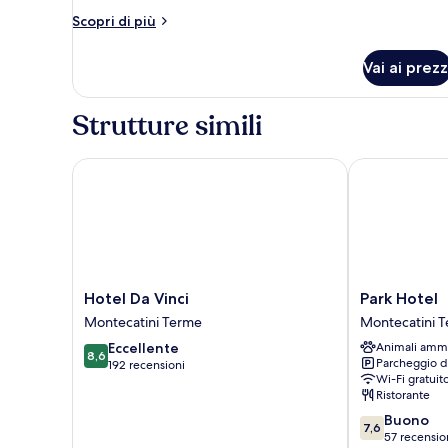
Altri
Scopri di più
dettagli
per
Vai ai prezz
Camera
Strutture simili
Hotel Da Vinci
Park Hotel
Hotel
Park
Hotel Da Vinci
Park Hotel
Da
Hotel
Montecatini Terme
Montecatini 
Vinci
Montecatini
8.6
Eccellente
Animali amm
Montecatini
Terme
8,6
Parcheggio d
su
192 recensioni
Terme
Wi-Fi gratuit
10,
Ristorante
Eccellente,
192
7.6
Buono
7,6
recensioni
su
57 recensio