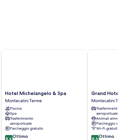
Hotel Michelangelo & Spa
Grand Hotel Tettuccio
Hotel
Grand
Hotel Michelangelo & Spa
Grand Hotel Tettucc
Michelangelo
Hotel
Montecatini Terme
Montecatini Terme
&
Tettuccio
Piscina
Trasferimento
Spa
Montecatini
Spa
aeroportuale
Montecatini
Terme
Trasferimento
Animali ammessi
Terme
aeroportuale
Parcheggio disponibile
Parcheggio gratuito
Wi-Fi gratuito
8.4
8.4
Ottimo
Ottimo
8,4
8,4