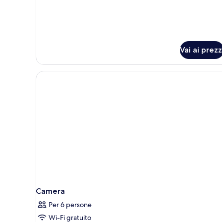
vista
collina
Vai ai prezz
Camera
Per 6 persone
Wi-Fi gratuito