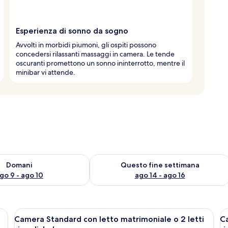
Esperienza di sonno da sogno
Avvolti in morbidi piumoni, gli ospiti possono
concedersi rilassanti massaggi in camera. Le tende
oscuranti promettono un sonno ininterrotto, mentre il
minibar vi attende.
 9
sponibilità per domani, ago 9 - ago 10
Verifica la disponibilità per questo fi
Domani
Questo fine settimana
go 9 - ago 10
ago 14 - ago 16
 grande, due lampade sui comodini, un comodino e una finestra con tende.
Apri
Una camera d'albergo con un letto, un
A
4
Camera Standard con letto matrimoniale o 2 letti
Ca
tutte
t