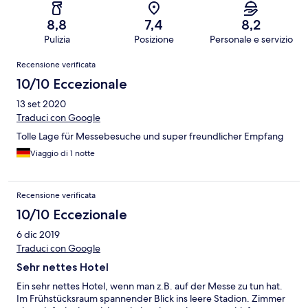
8,8
7,4
8,2
Pulizia
Posizione
Personale e servizio
Recensioni
Recensione verificata
10/10 Eccezionale
13 set 2020
Traduci con Google
Tolle Lage für Messebesuche und super freundlicher Empfang
Viaggio di 1 notte
Recensione verificata
10/10 Eccezionale
6 dic 2019
Traduci con Google
Sehr nettes Hotel
Ein sehr nettes Hotel, wenn man z.B. auf der Messe zu tun hat.
Im Frühstücksraum spannender Blick ins leere Stadion. Zimmer