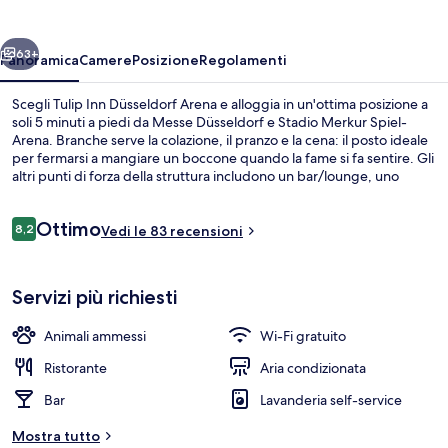
Arena
ietro
Avanti
63+
Panoramica
Camere
Posizione
Regolamenti
Scegli Tulip Inn Düsseldorf Arena e alloggia in un'ottima posizione a
soli 5 minuti a piedi da Messe Düsseldorf e Stadio Merkur Spiel-
Arena. Branche serve la colazione, il pranzo e la cena: il posto ideale
per fermarsi a mangiare un boccone quando la fame si fa sentire. Gli
altri punti di forza della struttura includono un bar/lounge, uno
snack bar e una terrazza. La struttura è una comoda base per
spostarsi con i mezzi pubblici: ESPRIT Arena-Messe Nord U-Bahn si
Recensioni
Ottimo
trova a 4 min a piedi e Sportpark Nord-Europaplatz U-Bahn a 8.
8,2
Vedi le 83 recensioni
8,2 su 10
Bar (in loco)
Servizi più richiesti
Animali ammessi
Wi-Fi gratuito
Ristorante
Aria condizionata
Bar
Lavanderia self-service
Mostra tutto