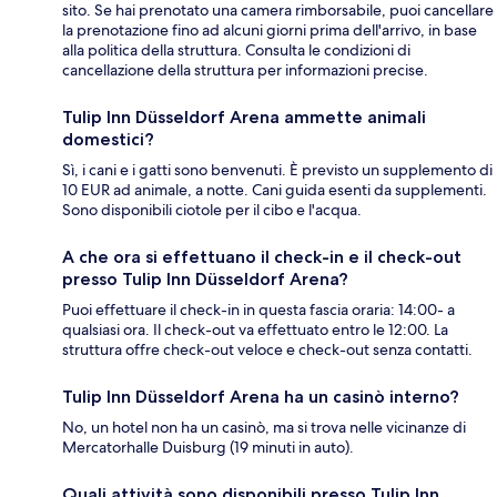
sito. Se hai prenotato una camera rimborsabile, puoi cancellare
la prenotazione fino ad alcuni giorni prima dell'arrivo, in base
alla politica della struttura. Consulta le condizioni di
cancellazione della struttura per informazioni precise.
Tulip Inn Düsseldorf Arena ammette animali
domestici?
Sì, i cani e i gatti sono benvenuti. È previsto un supplemento di
10 EUR ad animale, a notte. Cani guida esenti da supplementi.
Sono disponibili ciotole per il cibo e l'acqua.
A che ora si effettuano il check-in e il check-out
presso Tulip Inn Düsseldorf Arena?
Puoi effettuare il check-in in questa fascia oraria: 14:00- a
qualsiasi ora. Il check-out va effettuato entro le 12:00. La
struttura offre check-out veloce e check-out senza contatti.
Tulip Inn Düsseldorf Arena ha un casinò interno?
No, un hotel non ha un casinò, ma si trova nelle vicinanze di
Mercatorhalle Duisburg (19 minuti in auto).
Quali attività sono disponibili presso Tulip Inn