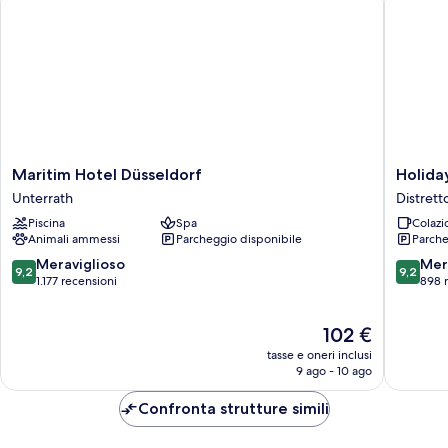
Maritim
Holiday
Maritim Hotel Düsseldorf
Holida
Hotel
Inn
Unterrath
Distrett
Düsseldorf
Express
Piscina
Spa
Colazi
Unterrath
Düsseld
Animali ammessi
Parcheggio disponibile
Parche
Airport
by
9.2
9.2
Meraviglioso
Mer
9,2
9,2
IHG
su
su
1.177 recensioni
898 
Distrett
10,
10,
6
Meraviglioso,
Meravigl
Il
102 €
1.177
898
prezzo
recensioni
recensio
tasse e oneri inclusi
attuale
9 ago - 10 ago
è
102 €
Confronta strutture simili