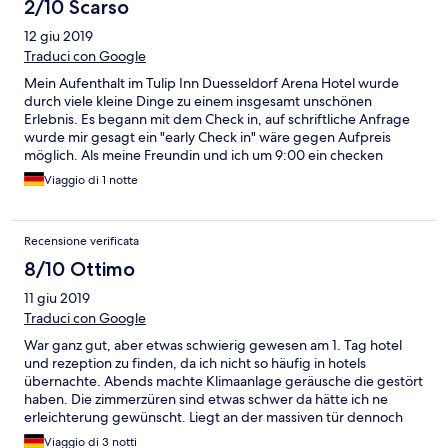
2/10 Scarso
12 giu 2019
Traduci con Google
Mein Aufenthalt im Tulip Inn Duesseldorf Arena Hotel wurde
durch viele kleine Dinge zu einem insgesamt unschönen
Erlebnis. Es begann mit dem Check in, auf schriftliche Anfrage
wurde mir gesagt ein "early Check in" wäre gegen Aufpreis
möglich. Als meine Freundin und ich um 9:00 ein checken
wollten hieß es, es sei kein Zimmer frei... Toll danke... So war
Viaggio di 1 notte
meine Freundin gezwungen sich für unsere Veranstaltung in der
Tiefgarage umzuziehen, während ich ein Handtuch um sie
gehalten habe als Sichtschutz. Der Parkplatz war sowieso die
Recensione verificata
größte Unverschämtheit überhaupt. Ich kenne kein Hotel wo
man den Parkplatz noch extra bezahlen muss und dann auch
8/10 Ottimo
noch so maßlos überteuert. Zusammen mit zwei Frühstücken
11 giu 2019
(die ich auch noch extra bezahlen musste) waren es 46€. Wären
wir länger geblieben beispielsweise eine Woche dann hätte ich
Traduci con Google
322€ für Frühstück und parken zusätzlich zum Zimmer bezahlen
War ganz gut, aber etwas schwierig gewesen am 1. Tag hotel
müssen? Das Zimmer an sich war auf den ersten Blick sauber
und rezeption zu finden, da ich nicht so häufig in hotels
und ordentlich aber leider statt wie gewünscht ein Doppelbett
übernachte. Abends machte Klimaanlage geräusche die gestört
für meine Freundin und mich zwei Einzelbetten. Also musste ich
haben. Die zimmerzüren sind etwas schwer da hätte ich ne
erstmal die Betten zusammendrücken, gibt angenehmeres im
erleichterung gewünscht. Liegt an der massiven tür dennoch
Urlaub als Möbel rücken. Das Frühstückbuffet war reichlich und
anstrengend.
ansehnlich aufgebaut. Es wurde alles schnell aufgefüllt, es
Viaggio di 3 notti