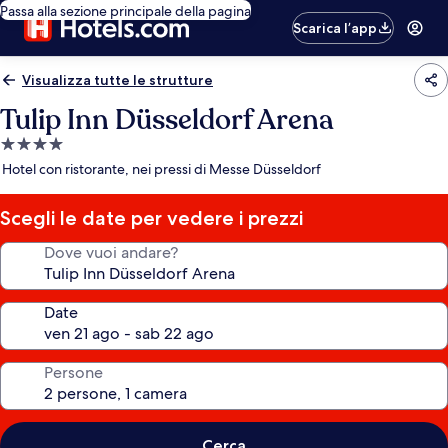
Passa alla sezione principale della pagina
Scarica l’app
Visualizza tutte le strutture
Tulip Inn Düsseldorf Arena
Struttura
a
Hotel con ristorante, nei pressi di Messe Düsseldorf
4.0
stelle
Scegli le date per vedere i prezzi
Dove vuoi andare?
Date
Persone
Cerca