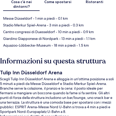
Cosa c’è nei
Come spostarsi
Ristoranti
dintorni?
Messe Düsseldorf
- 1 min a piedi
- 0.1 km
Stadio Merkur Spiel-Arena
- 3 min a piedi
- 0.3 km
Centro congressi di Duesseldorf
- 10 min a piedi
- 0.9 km
Giardino Giapponese di Nordpark
- 13 min a piedi
- 1.1 km
Aquazoo-Löbbecke-Museum
- 18 min a piedi
- 1.5 km
Informazioni su questa struttura
Tulip Inn Düsseldorf Arena
Scegli Tulip Inn Düsseldorf Arena e alloggia in un'ottima posizione a soli
5 minuti a piedi da Messe Düsseldorf e Stadio Merkur Spiel-Arena.
Branche serve la colazione, il pranzo e la cena: il posto ideale per
fermarsi a mangiare un boccone quando la fame si fa sentire. Gli altri
punti di forza della struttura includono un bar/lounge, uno snack bar e
una terrazza. La struttura è una comoda base per spostarsi con i mezzi
pubblici: ESPRIT Arena-Messe Nord U-Bahn si trova a 4 min a piedi e
Sportpark Nord-Europaplatz U-Bahn a 8.