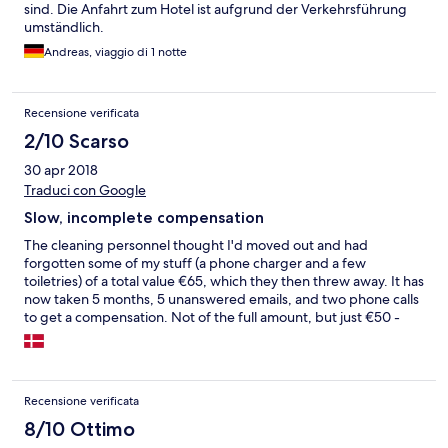
sind. Die Anfahrt zum Hotel ist aufgrund der Verkehrsführung
umständlich.
Andreas, viaggio di 1 notte
Recensione verificata
2/10 Scarso
30 apr 2018
Traduci con Google
Slow, incomplete compensation
The cleaning personnel thought I'd moved out and had
forgotten some of my stuff (a phone charger and a few
toiletries) of a total value €65, which they then threw away. It has
now taken 5 months, 5 unanswered emails, and two phone calls
to get a compensation. Not of the full amount, but just €50 -
citing that their insurance won't pay more due to me not having
receipts for all the lost items. I find it hard to see what the hotel's
insurance has to do with whether I should get full a
compensation. I'll definitely survive without the last €15, and I
Recensione verificata
also think it's ok to make mistakes like accidentally throwing
away stuff. But not attending to it right away, ignoring emails,
8/10 Ottimo
and not compensating the loss fully, is not ok.