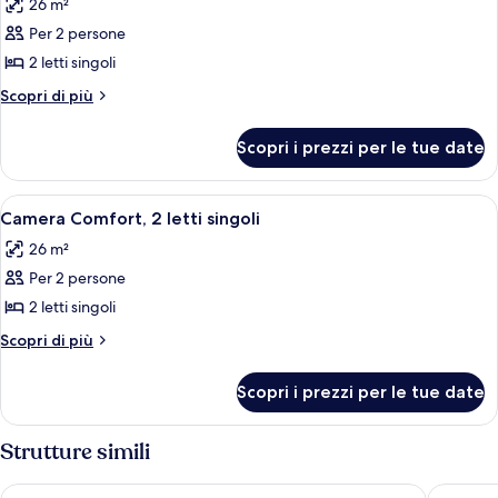
26 m²
le
Per 2 persone
foto
per
2 letti singoli
Camera
Altri
Scopri di più
Standard,
dettagli
per
2
Scopri i prezzi per le tue date
Camera
letti
Standard,
singoli
2
Apri
Camera Comfort, 2 letti singoli | Bianc
8
letti
Camera Comfort, 2 letti singoli
tutte
singoli
26 m²
le
Per 2 persone
foto
per
2 letti singoli
Camera
Altri
Scopri di più
Comfort,
dettagli
per
2
Scopri i prezzi per le tue date
Camera
letti
Comfort,
singoli
2
Strutture simili
letti
singoli
Maritim Hotel Düsseldorf
Holiday 