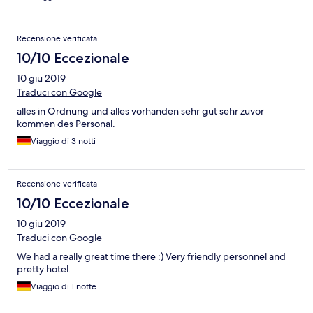
schmeckte alles sehr gut und für jeden Geschmack etwas dabei.
Das Personal an sich war auch immer sehr freundlich. Mein Fazit:
das schlechteste Hotel in dem ich je war. Nie wieder!
Recensione verificata
10/10 Eccezionale
10 giu 2019
Traduci con Google
alles in Ordnung und alles vorhanden sehr gut sehr zuvor
kommen des Personal.
Viaggio di 3 notti
Recensione verificata
10/10 Eccezionale
10 giu 2019
Traduci con Google
We had a really great time there :) Very friendly personnel and
pretty hotel.
Viaggio di 1 notte