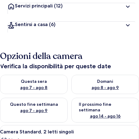
Servizi principali
(12)
Sentirsi a casa
(6)
Opzioni della camera
Verifica la disponibilità per queste date
Verifica la disponibilità per questa sera, ago 7 - ago 8
Verifica la disponibilità per d
Questa sera
Domani
ago 7 - ago 8
ago 8 - ago 9
Verifica la disponibilità per questo fine settimana, ago 7 - ago
Verifica la disponibilità per il
Questo fine settimana
Il prossimo fine
settimana
ago 7 - ago 9
ago 14 - ago 16
Apri
Biancheria da letto ipoallergenica, cas
7
Camera Standard, 2 letti singoli
tutte