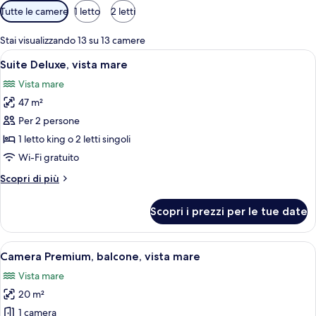
Filtri
Tutte le camere
1 letto
2 letti
disponibili
per
Stai visualizzando 13 su 13 camere
le
Apri
Una camera d'albergo moderna con un l
6
Suite Deluxe, vista mare
camere
tutte
Vista mare
le
47 m²
foto
per
Per 2 persone
Suite
1 letto king o 2 letti singoli
Deluxe,
Wi-Fi gratuito
vista
Altri
Scopri di più
mare
dettagli
per
Scopri i prezzi per le tue date
Suite
Deluxe,
vista
Apri
Un'elegante camera da letto con un am
5
mare
Camera Premium, balcone, vista mare
tutte
Vista mare
le
20 m²
foto
per
1 camera