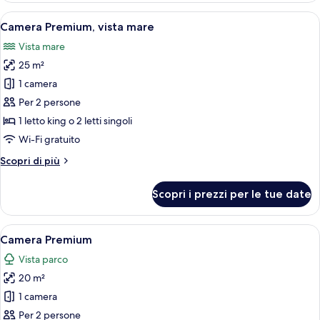
vista
Apri
Un'ampia camera da letto con un letto 
5
città
Camera Premium, vista mare
tutte
Vista mare
le
25 m²
foto
per
1 camera
Camera
Per 2 persone
Premium,
1 letto king o 2 letti singoli
vista
Wi-Fi gratuito
mare
Altri
Scopri di più
dettagli
per
Scopri i prezzi per le tue date
Camera
Premium,
vista
Apri
Un letto rifatto con lenzuola bianche,
5
mare
Camera Premium
tutte
Vista parco
le
20 m²
foto
per
1 camera
Camera
Per 2 persone