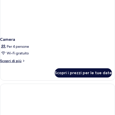
Camera
Per 4 persone
Wi-Fi gratuito
Altri
Scopri di più
dettagli
per
Scopri i prezzi per le tue date
Camera