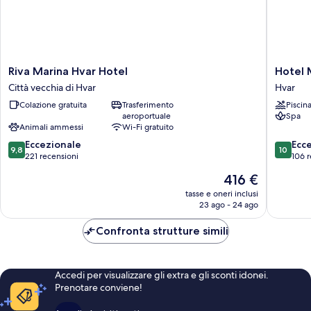
Riva
Hotel
Riva Marina Hvar Hotel
Hotel 
Marina
Moeesy
Città vecchia di Hvar
Hvar
Hvar
Blue
Colazione gratuita
Trasferimento
Piscin
Hotel
&
aeroportuale
Spa
Città
Green
Animali ammessi
Wi-Fi gratuito
vecchia
Oasis
9.8
10.0
di
Eccezionale
-
Ecc
9,8
10
su
su
Hvar
221 recensioni
Adults
106 r
10,
10,
Only
Il
416 €
Eccezionale,
Eccezion
Hvar
prezzo
221
106
tasse e oneri inclusi
attuale
23 ago - 24 ago
recensioni
recensio
è
416 €
Confronta strutture simili
Accedi per visualizzare gli extra e gli sconti idonei.
Prenotare conviene!