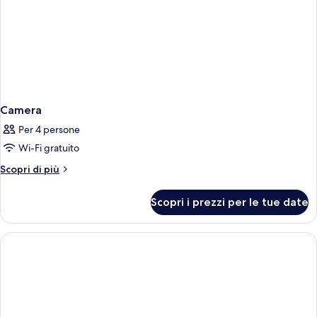
vista
città
Camera
Per 4 persone
Wi-Fi gratuito
Altri
Scopri di più
dettagli
per
Scopri i prezzi per le tue date
Camera