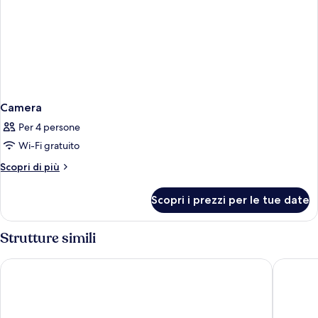
Camera
Per 4 persone
Wi-Fi gratuito
Altri
Scopri di più
dettagli
per
Scopri i prezzi per le tue date
Camera
Strutture simili
Riva Marina Hvar Hotel
Hotel Mo