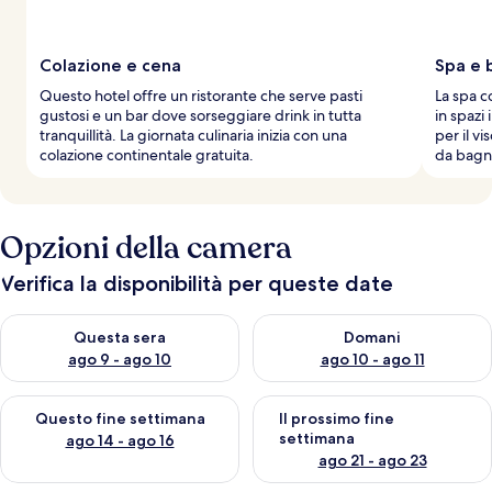
a
g
g
Colazione e cena
Spa e 
i
Questo hotel offre un ristorante che serve pasti
La spa c
a
gustosi e un bar dove sorseggiare drink in tutta
in spazi
t
tranquillità. La giornata culinaria inizia con una
per il v
o
colazione continentale gratuita.
da bagn
r
i
Opzioni della camera
Verifica la disponibilità per queste date
Verifica la disponibilità per questa sera, ago 9 - ago 10
Verifica la disponibilità per d
Questa sera
Domani
ago 9 - ago 10
ago 10 - ago 11
Verifica la disponibilità per questo fine settimana, ago 14 - ag
Verifica la disponibilità per i
Questo fine settimana
Il prossimo fine
settimana
ago 14 - ago 16
ago 21 - ago 23