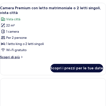
balcone,
Apri
Camera da letto con un letto grande, t
6
vista
Camera Premium con letto matrimoniale o 2 letti singoli,
tutte
mare
vista città
le
Vista città
foto
22 m²
per
1 camera
Camera
Premium
Per 2 persone
con
1 letto king o 2 letti singoli
letto
Wi-Fi gratuito
matrimoniale
Altri
Scopri di più
o
dettagli
2
per
Scopri i prezzi per le tue date
Camera
letti
Premium
singoli,
con
vista
letto
città
matrimoniale
o
2
letti
singoli,