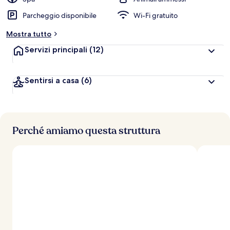
l
Parcheggio disponibile
Wi-Fi gratuito
u
t
Mostra tutto
a
z
Servizi principali
(12)
i
o
n
Sentirsi a casa
(6)
i
p
i
ù
Perché amiamo questa struttura
a
l
t
e
d
e
i
v
i