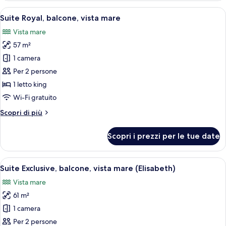
vista
Apri
Camera d'albergo moderna con un letto
5
mare
Suite Royal, balcone, vista mare
tutte
Vista mare
le
57 m²
foto
per
1 camera
Suite
Per 2 persone
Royal,
1 letto king
balcone,
Wi-Fi gratuito
vista
Altri
Scopri di più
mare
dettagli
per
Scopri i prezzi per le tue date
Suite
Royal,
balcone,
Apri
Un balcone con vista su un porto turist
7
vista
Suite Exclusive, balcone, vista mare (Elisabeth)
tutte
mare
Vista mare
le
61 m²
foto
per
1 camera
Suite
Per 2 persone