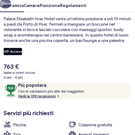
61+
Panoramica
Camere
Posizione
Regolamenti
Palace Elisabeth Hvar Hotel vanta un'ottima posizione a soli 10 minuti
a piedi da Porto di Hvar. Fermati a mangiare un boccone nel
ristorante in loco e lasciati coccolare con massaggi sportivi, body
wrap e aromaterapia nel centro benessere. In questo hotel di lusso
troverai anche una piscina coperta, un bar/lounge e una palestra
aperta giorno e notte. Altri viaggiatori apprezzano il personale
gentile della struttura.
VIP Access
Il
763 €
Attico Presidenziale, balcone, vista ma
prezzo
tasse e oneri inclusi
attuale
3 set - 4 set
è
Recensioni
9,8
Più popolare
763 €
C
su
Con le valutazioni più alte dei viaggiatori
o
Vedi le 139 recensioni
10,
n
Più
popolare
Servizi più richiesti
l
e
Piscina
Colazione gratuita
v
a
Spa
Animali ammessi