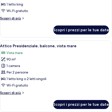
Exclusive,
1 letto king
balcone,
Wi-Fi gratuito
vista
Altri
Scopri di più
mare
dettagli
(Elisabeth)
per
Scopri i prezzi per le tue date
Suite
Exclusive,
balcone,
Apri
Un balcone con un tavolo apparecchiato
9
vista
Attico Presidenziale, balcone, vista mare
tutte
mare
Vista mare
(Elisabeth)
le
90 m²
foto
per
1 camera
Attico
Per 2 persone
Presidenziale,
1 letto king o 2 letti singoli
balcone,
Wi-Fi gratuito
vista
Altri
Scopri di più
mare
dettagli
per
Scopri i prezzi per le tue date
Attico
Presidenziale,