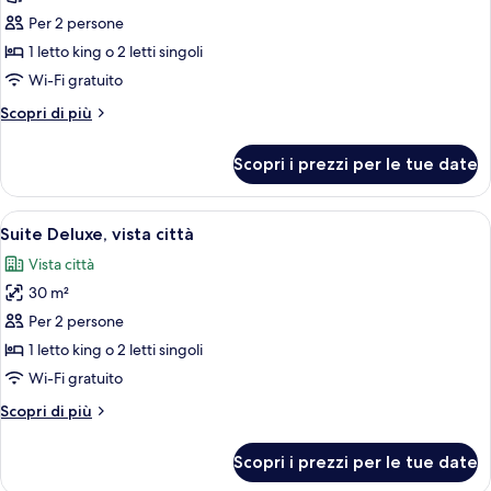
Camera
Per 2 persone
Premium,
1 letto king o 2 letti singoli
balcone,
Wi-Fi gratuito
vista
Altri
Scopri di più
mare
dettagli
per
Scopri i prezzi per le tue date
Camera
Premium,
balcone,
Apri
Un letto rifatto con lenzuola bianche
5
vista
Suite Deluxe, vista città
tutte
mare
Vista città
le
30 m²
foto
per
Per 2 persone
Suite
1 letto king o 2 letti singoli
Deluxe,
Wi-Fi gratuito
vista
Altri
Scopri di più
città
dettagli
per
Scopri i prezzi per le tue date
Suite
Deluxe,