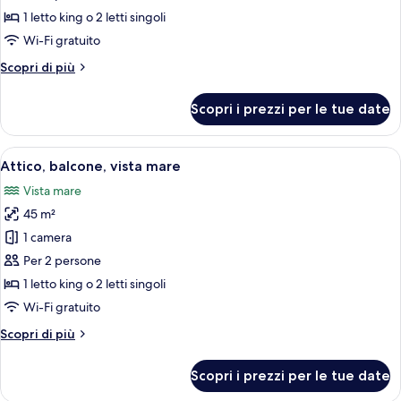
Premium
1 letto king o 2 letti singoli
Wi-Fi gratuito
Altri
Scopri di più
dettagli
per
Scopri i prezzi per le tue date
Camera
Premium
Apri
Una camera d'albergo con una grande fi
6
Attico, balcone, vista mare
tutte
Vista mare
le
45 m²
foto
per
1 camera
Attico,
Per 2 persone
balcone,
1 letto king o 2 letti singoli
vista
Wi-Fi gratuito
mare
Altri
Scopri di più
dettagli
per
Scopri i prezzi per le tue date
Attico,
balcone,