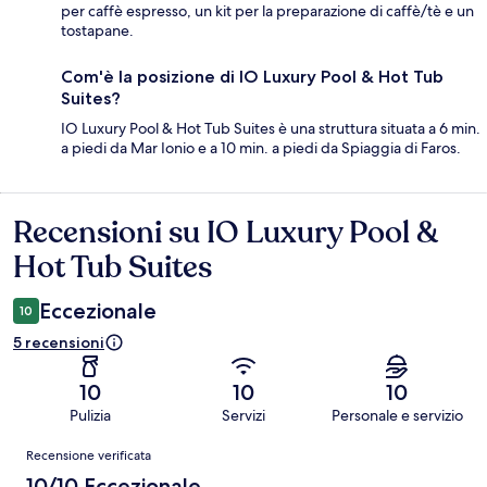
per caffè espresso, un kit per la preparazione di caffè/tè e un
tostapane.
Com'è la posizione di IO Luxury Pool & Hot Tub
Suites?
IO Luxury Pool & Hot Tub Suites è una struttura situata a 6 min.
a piedi da Mar Ionio e a 10 min. a piedi da Spiaggia di Faros.
Recensioni su IO Luxury Pool &
Recensioni
Hot Tub Suites
Eccezionale
10
5 recensioni
10
10
10
Pulizia
Servizi
Personale e servizio
Recensioni
Recensione verificata
10/10 Eccezionale