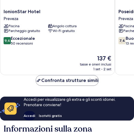
IonionStar
Poseido
IonionStar Hotel
Poseid
Hotel
Beach
Preveza
Preveza
Preveza
Hotel
Piscina
Angolo cottura
Piscin
Preveza
Parcheggio gratuito
Wi-Fi gratuito
Parche
9.4
7.4
Eccezionale
Buo
9,4
7,4
su
su
50 recensioni
13 re
10,
10,
Eccezionale,
Buono,
Il
137 €
50
13
prezzo
tasse e oneri inclusi
recensioni
recensio
attuale
1 set - 2 set
è
137 €
Confronta strutture simili
Accedi per visualizzare gli extra e gli sconti idonei.
Prenotare conviene!
Accedi
Iscriviti gratis
Informazioni sulla zona