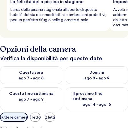
La felicità della piscina in stagione
Impost
L'area della piscina stagionale all'aperto di questo
Avvolti i
hotel è dotata di comodi lettini e ombrelloni protettivi,
addorme
per un perfetto rifugio nelle giornate di sole.
da letto
oscurant
Opzioni della camera
Verifica la disponibilità per queste date
Verifica la disponibilità per questa sera, ago 7 - ago 8
Verifica la disponibilità per d
Questa sera
Domani
ago 7 - ago 8
ago 8 - ago 9
Verifica la disponibilità per questo fine settimana, ago 7 - ago
Verifica la disponibilità per il
Questo fine settimana
Il prossimo fine
settimana
ago 7 - ago 9
ago 14 - ago 16
Filtri
Tutte le camere
1 letto
2 letti
disponibili
per