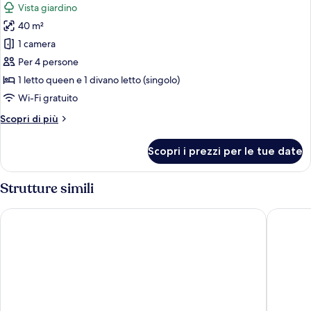
Vista giardino
hot
le
tub
40 m²
foto
per
1 camera
Superior
Per 4 persone
Suite
1 letto queen e 1 divano letto (singolo)
with
Wi-Fi gratuito
outdoor
Altri
Scopri di più
hot
dettagli
tub
per
Scopri i prezzi per le tue date
and
Superior
Suite
sea
with
Strutture simili
view
outdoor
hot
IonionStar Hotel
Poseidon
tub
and
sea
view