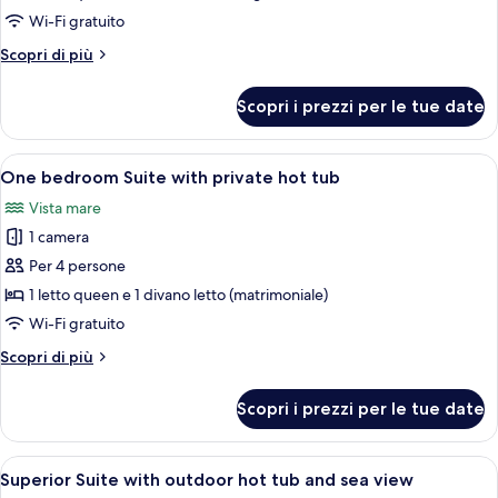
monolocale,
Wi-Fi gratuito
vista
Altri
Scopri di più
giardino
dettagli
per
Scopri i prezzi per le tue date
Suite
monolocale,
vista
Apri
Camera d'albergo moderna con un letto
10
giardino
One bedroom Suite with private hot tub
tutte
Vista mare
le
1 camera
foto
per
Per 4 persone
One
1 letto queen e 1 divano letto (matrimoniale)
bedroom
Wi-Fi gratuito
Suite
Altri
Scopri di più
with
dettagli
private
per
Scopri i prezzi per le tue date
One
hot
bedroom
tub
Suite
Apri
Un balcone con un tavolo in vetro e se
5
with
Superior Suite with outdoor hot tub and sea view
tutte
private