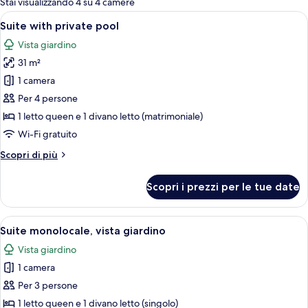
Stai visualizzando 4 su 4 camere
le
Apri
Una camera d'albergo con un letto, un
23
Suite with private pool
camere
tutte
Vista giardino
le
31 m²
foto
per
1 camera
Suite
Per 4 persone
with
1 letto queen e 1 divano letto (matrimoniale)
private
Wi-Fi gratuito
pool
Altri
Scopri di più
dettagli
per
Scopri i prezzi per le tue date
Suite
with
private
Apri
Una camera d'albergo moderna con un 
7
pool
Suite monolocale, vista giardino
tutte
Vista giardino
le
1 camera
foto
per
Per 3 persone
Suite
1 letto queen e 1 divano letto (singolo)