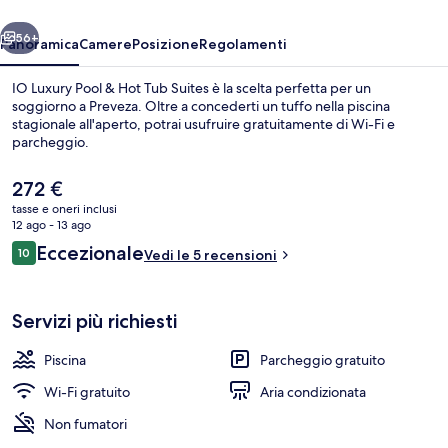
Hot
ietro
Avanti
Tub
56+
Panoramica
Camere
Posizione
Regolamenti
Suites
IO Luxury Pool & Hot Tub Suites è la scelta perfetta per un
soggiorno a Preveza. Oltre a concederti un tuffo nella piscina
stagionale all'aperto, potrai usufruire gratuitamente di Wi-Fi e
parcheggio.
Il
272 €
prezzo
tasse e oneri inclusi
attuale
12 ago - 13 ago
è
Recensioni
Eccezionale
10
Piscina stagionale all'aperto, ombrelloni
Vedi le 5 recensioni
272 €
10 su 10
Servizi più richiesti
Piscina
Parcheggio gratuito
Wi-Fi gratuito
Aria condizionata
Non fumatori