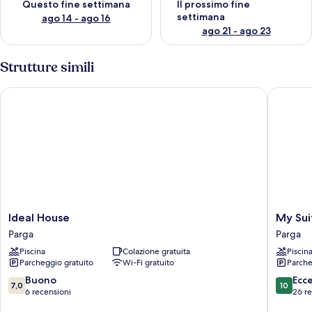
Questo fine settimana
Il prossimo fine
settimana
ago 14 - ago 16
ago 21 - ago 23
Strutture simili
Ideal House
My Suite
Ideal
My
Ideal House
My Sui
House
Suite
Parga
Parga
Parga
Parga
Piscina
Colazione gratuita
Piscin
Parcheggio gratuito
Wi-Fi gratuito
Parche
7.0
10.0
Buono
Ecc
7,0
10
su
su
6 recensioni
26 r
10,
10,