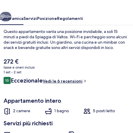
Parga
ietro
Avanti
33+
Panoramica
Servizi
Posizione
Regolamenti
Questo appartamento vanta una posizione invidiabile, a soli 15
minuti a piedi da Spiaggia di Valtos. Wi-Fi e parcheggio sono alcuni
dei servizi gratuiti inclusi. Un giardino, una cucina e un minibar con
snack e bevande gratuite sono altri servizi disponibili in loco.
Il
272 €
prezzo
tasse e oneri inclusi
attuale
1 set - 2 set
è
Recensioni
Eccezionale
10
Esterni
Vedi le 6 recensioni
272 €
10 su 10
Appartamento intero
2 camere
1 bagno
5 posti letto
Servizi più richiesti