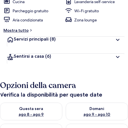
Cucina
Lavanderia self-service
Parcheggio gratuito
Wi-Fi gratuito
Aria condizionata
Zona lounge
Mostra tutto
Servizi principali
(8)
Sentirsi a casa
(6)
Opzioni della camera
Verifica la disponibilità per queste date
Verifica la disponibilità per questa sera, ago 8 - ago 9
Verifica la disponibilità per d
Questa sera
Domani
ago 8 - ago 9
ago 9 - ago 10
Verifica la disponibilità per questo fine settimana, ago 14 - ag
Verifica la disponibilità per i