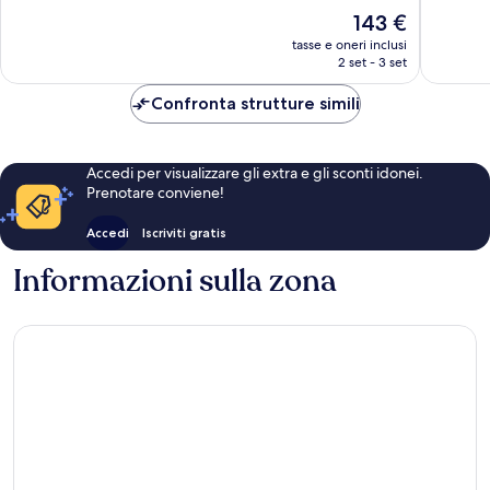
Buono,
Eccezion
Il
143 €
6
26
prezzo
tasse e oneri inclusi
recensioni
recensio
attuale
2 set - 3 set
è
143 €
Confronta strutture simili
Accedi per visualizzare gli extra e gli sconti idonei.
Prenotare conviene!
Accedi
Iscriviti gratis
Informazioni sulla zona