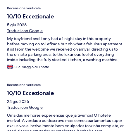
Recensione verificata
10/10 Eccezionale
5 giu 2026
Traduci con Google
My boyfriend and I only had a 1 night stay in this property
before moving on to Lefkada but oh what a fabulous apartment
it is! From the welcome we received on arrival, directing us to
the on-site parking area, to the luxurious feel of everything
inside including the fully stocked kitchen, a washing machine,
the huge balcony looking down to the sea at Parga harbour and
Julie, viaggio di 1 notte
the breakfast delivered to the apartment the next morning.
Faultlessly clean, great shower and equipped with a coffee
machine and pods…a welcome addition. My boyfriend had
Recensione verificata
been concerned that the property would be too far from Parga
town however it was literally no more than a 12 minute walk
10/10 Eccezionale
down the hill. Admittedly we got a taxi back up the hill later that
24 giu 2026
evening for just €7. Would highly recommend this property and
reasonably priced.
Traduci con Google
Uma das melhores experiências que já tivemos! O hotel é
incrível. A verdade eu descrevo mais como apartamentos super
exclusivos e incrivelmente bem equipados (cozinha completa, ar