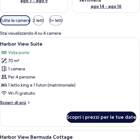
settimana
ago 7 - ago 9
ago 14 - ago 16
Filtri
Tutte le camere
2 letti
3+ letti
disponibili
per
Stai visualizzando 4 su 4 camere
le
Apri
Una camera da letto con un letto grand
6
Harbor View Suite
camere
tutte
Vista porto
le
70 m²
foto
per
1 camera
Harbor
Per 4 persone
View
1 letto king e 1 futon (matrimoniale)
Suite
Wi-Fi gratuito
Altri
Scopri di più
dettagli
per
Scopri i prezzi per le tue date
Harbor
View
Suite
Apri
Una camera da letto con un letto grand
7
Harbor View Bermuda Cottage