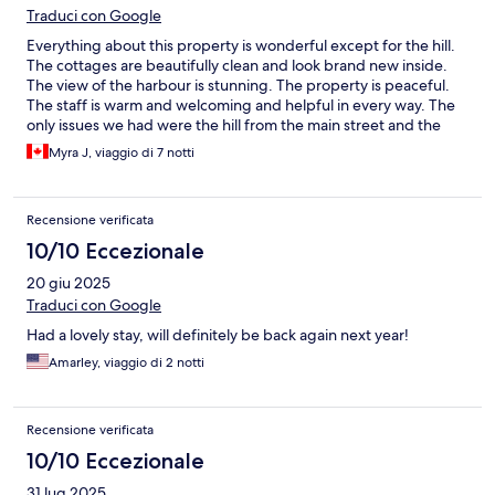
Traduci con Google
Everything about this property is wonderful except for the hill.
The cottages are beautifully clean and look brand new inside.
The view of the harbour is stunning. The property is peaceful.
The staff is warm and welcoming and helpful in every way. The
only issues we had were the hill from the main street and the
village of St. George's up to the hotel, the lack of a beach
Myra J, viaggio di 7 notti
shuttle because it is only seasonal and the lack of a restaurant
property because it is under renovation currently.
Recensione verificata
10/10 Eccezionale
20 giu 2025
Traduci con Google
Had a lovely stay, will definitely be back again next year!
Amarley, viaggio di 2 notti
Recensione verificata
10/10 Eccezionale
31 lug 2025