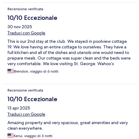
Recensione verificata
10/10 Eccezionale
30 nov 2025
Traduci con Google
This is our 2nd stay at the club. We stayed in poolview cottage
19. We love having an entire cottage to ourselves. They have a
full kitchen and all of the dishes and utensils one would need to
prepare meals. Our cottage was super clean and the beds were
very comfortable. We love visiting St. George. Wahoo’s
Restaurant is a family favorite!
Brendon, viaggio di 6 notti
Recensione verificata
10/10 Eccezionale
13 apr 2025
Traduci con Google
Amazing property and very spacious, great amenities and very
clean everywhere.
Kerui, viaggio di 3 notti