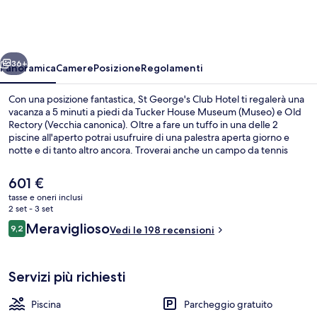
Club
Hotel
ietro
Avanti
36+
Panoramica
Camere
Posizione
Regolamenti
Con una posizione fantastica, St George's Club Hotel ti regalerà una
vacanza a 5 minuti a piedi da Tucker House Museum (Museo) e Old
Rectory (Vecchia canonica). Oltre a fare un tuffo in una delle 2
piscine all'aperto potrai usufruire di una palestra aperta giorno e
notte e di tanto altro ancora. Troverai anche un campo da tennis
all'aperto e una navetta per la spiaggia, mentre le dotazioni in
camera includono lavatrici/asciugatrici e frigoriferi. Altri viaggiatori
Il
601 €
apprezzano il personale gentile della struttura.
prezzo
tasse e oneri inclusi
attuale
2 set - 3 set
Esterni
è
Recensioni
Meraviglioso
9,2
Vedi le 198 recensioni
601 €
9,2 su 10
Servizi più richiesti
Piscina
Parcheggio gratuito