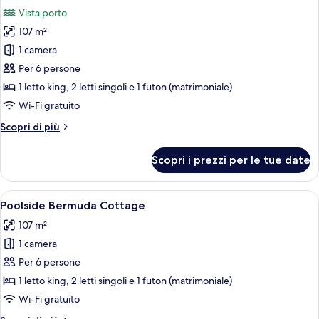
tutte
Vista porto
le
107 m²
foto
per
1 camera
Harbor
Per 6 persone
View
1 letto king, 2 letti singoli e 1 futon (matrimoniale)
Bermuda
Wi-Fi gratuito
Cottage
Altri
Scopri di più
dettagli
per
Scopri i prezzi per le tue date
Harbor
View
Bermuda
Apri
Una cucina con una porta vetrata scor
9
Cottage
Poolside Bermuda Cottage
tutte
107 m²
le
1 camera
foto
per
Per 6 persone
Poolside
1 letto king, 2 letti singoli e 1 futon (matrimoniale)
Bermuda
Wi-Fi gratuito
Cottage