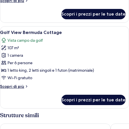
Altri
Scopri di più
dettagli
per
Scopri i prezzi per le tue date
Poolside
Bermuda
Cottage
Apri
Due letti singoli con testiere in legn
7
Golf View Bermuda Cottage
tutte
Vista campo da golf
le
107 m²
foto
per
1 camera
Golf
Per 6 persone
View
1 letto king, 2 letti singoli e 1 futon (matrimoniale)
Bermuda
Wi-Fi gratuito
Cottage
Altri
Scopri di più
dettagli
per
Scopri i prezzi per le tue date
Golf
View
Bermuda
Strutture simili
Cottage
Fourways Inn
Coco Re