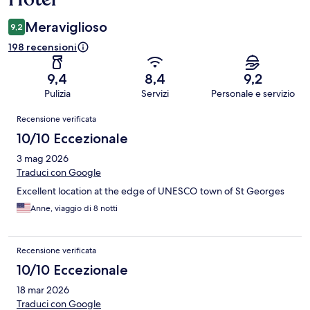
Meraviglioso
9,2
198 recensioni
9,4
8,4
9,2
Pulizia
Servizi
Personale e servizio
Recensioni
Recensione verificata
10/10 Eccezionale
3 mag 2026
Traduci con Google
Excellent location at the edge of UNESCO town of St Georges
Anne, viaggio di 8 notti
Recensione verificata
10/10 Eccezionale
18 mar 2026
Traduci con Google