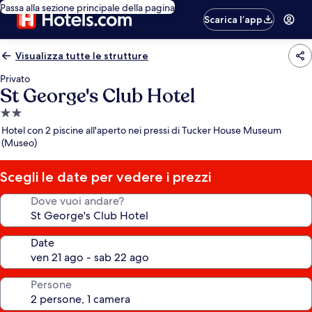
Passa alla sezione principale della pagina
Scarica l’app
Visualizza tutte le strutture
Privato
St George's Club Hotel
Struttura
a
Hotel con 2 piscine all'aperto nei pressi di Tucker House Museum
2.0
(Museo)
stelle
Scegli le date per vedere i prezzi
Dove vuoi andare?
Date
Persone