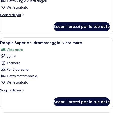
Suite
1 letto king e 2 letti singoli
(Stromboli)
Wi-Fi gratuito
Altri
Scopri di più
dettagli
per
Scopri i prezzi per le tue date
Suite
(Stromboli)
Apri
Una terrazza panoramica sul tetto con p
16
Doppia Superior, idromassaggio, vista mare
tutte
Vista mare
le
25 m²
foto
per
1 camera
Doppia
Per 2 persone
Superior,
1 letto matrimoniale
idromassaggio,
Wi-Fi gratuito
vista
Altri
Scopri di più
mare
dettagli
per
Scopri i prezzi per le tue date
Doppia
Superior,
idromassaggio,