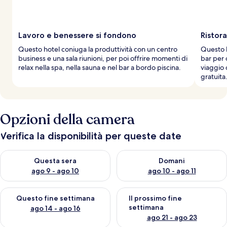
Lavoro e benessere si fondono
Ristora
Questo hotel coniuga la produttività con un centro
Questo h
business e una sala riunioni, per poi offrire momenti di
bar per o
relax nella spa, nella sauna e nel bar a bordo piscina.
viaggio 
gratuita
Opzioni della camera
Verifica la disponibilità per queste date
Verifica la disponibilità per questa sera, ago 9 - ago 10
Verifica la disponibilità per d
Questa sera
Domani
ago 9 - ago 10
ago 10 - ago 11
Verifica la disponibilità per questo fine settimana, ago 14 - ag
Verifica la disponibilità per i
Questo fine settimana
Il prossimo fine
settimana
ago 14 - ago 16
ago 21 - ago 23