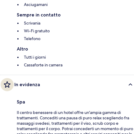
Asciugamani
Sempre in contatto
Scrivania
Wi-Fi gratuito
Telefono
Altro
Tutti i giorni
Cassaforte in camera
In evidenza
Spa
Il centro benessere di un hotel offre un'ampia gamma di
trattamenti. Concediti una pausa di puro relax scegliendo fra
massaggi svedesi, trattamenti per il viso, scrub corpo e
trattamenti per il corpo. Potrai concederti un momento di puro
relax scegliendo fra aromaterapia e altri servizi concepiti per la