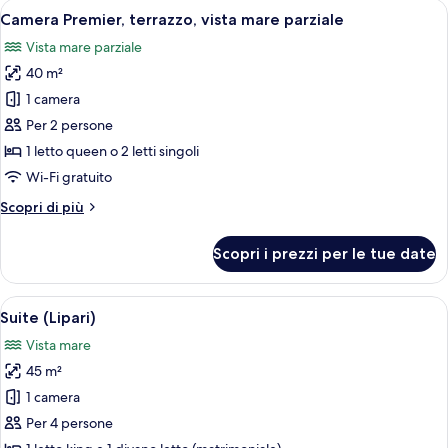
Apri
Un'area patio esterna con un tavolo ro
11
vista
Camera Premier, terrazzo, vista mare parziale
tutte
mare
Vista mare parziale
le
40 m²
foto
per
1 camera
Camera
Per 2 persone
Premier,
1 letto queen o 2 letti singoli
terrazzo,
Wi-Fi gratuito
vista
Altri
Scopri di più
mare
dettagli
parziale
per
Scopri i prezzi per le tue date
Camera
Premier,
terrazzo,
Apri
Una terrazza con un divano bianco, un 
8
vista
Suite (Lipari)
tutte
mare
Vista mare
parziale
le
45 m²
foto
per
1 camera
Suite
Per 4 persone
(Lipari)