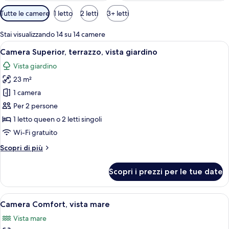
Filtri
Tutte le camere
1 letto
2 letti
3+ letti
disponibili
per
Stai visualizzando 14 su 14 camere
le
Apri
Una camera d'albergo con un letto, una 
8
Camera Superior, terrazzo, vista giardino
camere
tutte
Vista giardino
le
23 m²
foto
per
1 camera
Camera
Per 2 persone
Superior,
1 letto queen o 2 letti singoli
terrazzo,
Wi-Fi gratuito
vista
Altri
Scopri di più
giardino
dettagli
per
Scopri i prezzi per le tue date
Camera
Superior,
terrazzo,
Apri
Una camera d'albergo con un letto, una
14
vista
Camera Comfort, vista mare
tutte
giardino
Vista mare
le