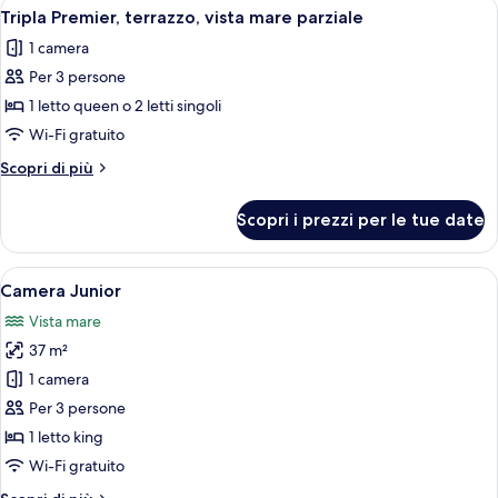
Apri
Un balcone con sedie e tavolo bianchi, 
4
Tripla Premier, terrazzo, vista mare parziale
tutte
1 camera
le
Per 3 persone
foto
per
1 letto queen o 2 letti singoli
Tripla
Wi-Fi gratuito
Premier,
Altri
Scopri di più
terrazzo,
dettagli
vista
per
Scopri i prezzi per le tue date
Tripla
mare
Premier,
parziale
terrazzo,
Apri
Una camera d'albergo con un letto a b
6
vista
Camera Junior
tutte
mare
Vista mare
parziale
le
37 m²
foto
per
1 camera
Camera
Per 3 persone
Junior
1 letto king
Wi-Fi gratuito
Altri