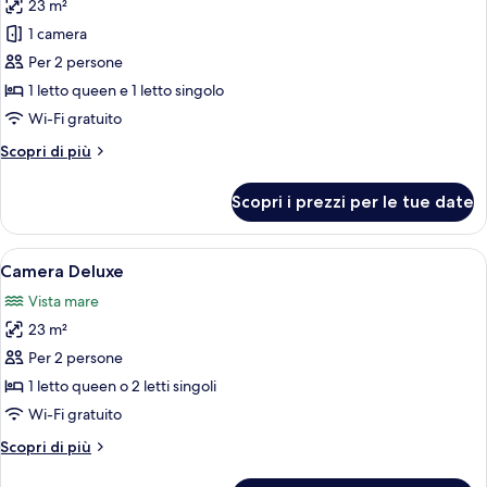
23 m²
foto
per
1 camera
Camera
Per 2 persone
Comfort,
1 letto queen e 1 letto singolo
vista
Wi-Fi gratuito
mare
Altri
Scopri di più
dettagli
per
Scopri i prezzi per le tue date
Camera
Comfort,
vista
Apri
Una terrazza con sedie in vimini e un 
12
mare
Camera Deluxe
tutte
Vista mare
le
23 m²
foto
per
Per 2 persone
Camera
1 letto queen o 2 letti singoli
Deluxe
Wi-Fi gratuito
Altri
Scopri di più
dettagli
per