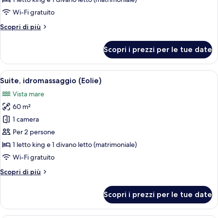
Wi-Fi gratuito
Altri
Scopri di più
dettagli
per
Scopri i prezzi per le tue date
Suite
(Vulcano)
Apri
Una piscina con vista sul mare, mobili 
16
Suite, idromassaggio (Eolie)
tutte
Vista mare
le
60 m²
foto
per
1 camera
Suite,
Per 2 persone
idromassaggio
1 letto king e 1 divano letto (matrimoniale)
(Eolie)
Wi-Fi gratuito
Altri
Scopri di più
dettagli
per
Scopri i prezzi per le tue date
Suite,
idromassaggio
(Eolie)