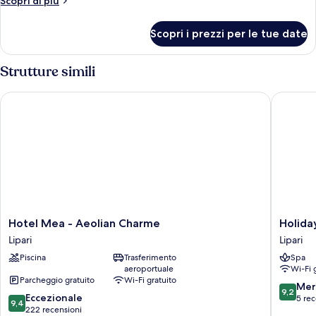
Scopri di più
dettagli
per
Scopri i prezzi per le tue date
Camera
Junior
Strutture simili
Hotel Mea - Aeolian Charme
Holiday E
Hotel
Holiday
Hotel Mea - Aeolian Charme
Holiday
Mea
Eolie
Lipari
Lipari
-
Village
Piscina
Trasferimento
Spa
Aeolian
Lipari
aeroportuale
Wi-Fi 
Charme
Parcheggio gratuito
Wi-Fi gratuito
Lipari
9.2
Mer
9,2
9.4
Eccezionale
su
5 rec
9,4
su
222 recensioni
10,