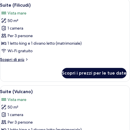
Apri
Un soggiorno con divano, un tavolino 
8
Suite (Filicudi)
tutte
Vista mare
le
50 m²
foto
per
1 camera
Suite
Per 3 persone
(Filicudi)
1 letto king e 1 divano letto (matrimoniale)
Wi-Fi gratuito
Altri
Scopri di più
dettagli
per
Scopri i prezzi per le tue date
Suite
(Filicudi)
Apri
Camera d'albergo con un letto grande,
14
Suite (Vulcano)
tutte
Vista mare
le
50 m²
foto
per
1 camera
Suite
Per 3 persone
(Vulcano)
1 letto king e 1 divano letto (matrimoniale)