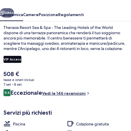
Spa
ietro
Avanti
-
286+
Panoramica
Camere
Posizione
Regolamenti
The
Therasia Resort Sea & Spa - The Leading Hotels of the World
Leading
dispone di una terrazza panoramica che renderà il tuo soggiorno
ancora più memorabile. Il centro benessere ti permetterà di
Hotels
scegliere tra massaggi svedesi, aromaterapia e manicure/pedicure,
of
mentre L'Arcipelago, uno dei 4 ristoranti in loco, serve la colazione.
Gli altri punti di forza di questo hotel di lusso sono 2 bar/lounge, una
the
piscina coperta e una piscina all'aperto.
VIP Access
World
Il
508 €
Piscina coperta, piscina all'aperto, letti
prezzo
tasse e oneri inclusi
attuale
7 set - 8 set
è
Recensioni
Eccezionale
9,4
Vedi le 146 recensioni
508 €
9,4 su 10
Servizi più richiesti
Piscina
Colazione gratuita