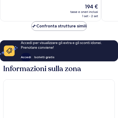
10,
Meravigl
Il
194 €
Eccezionale,
5
prezzo
222
tasse e oneri inclusi
recensio
attuale
1 set - 2 set
recensioni
è
194 €
Confronta strutture simili
Accedi per visualizzare gli extra e gli sconti idonei.
Prenotare conviene!
Accedi
Iscriviti gratis
Informazioni sulla zona