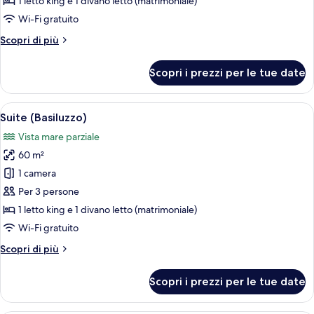
1 letto king e 1 divano letto (matrimoniale)
Wi-Fi gratuito
Altri
Scopri di più
dettagli
per
Scopri i prezzi per le tue date
Suite
(Lipari)
Apri
Camera d'albergo con una grande TV a s
12
Suite (Basiluzzo)
tutte
Vista mare parziale
le
60 m²
foto
per
1 camera
Suite
Per 3 persone
(Basiluzzo)
1 letto king e 1 divano letto (matrimoniale)
Wi-Fi gratuito
Altri
Scopri di più
dettagli
per
Scopri i prezzi per le tue date
Suite
(Basiluzzo)