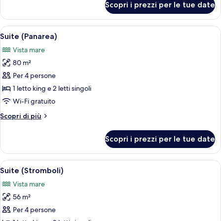
Scopri i prezzi per le tue date
Camera
Deluxe
Apri
Una camera d'albergo con un letto, un 
16
Suite (Panarea)
tutte
Vista mare
le
80 m²
foto
per
Per 4 persone
Suite
1 letto king e 2 letti singoli
(Panarea)
Wi-Fi gratuito
Altri
Scopri di più
dettagli
per
Scopri i prezzi per le tue date
Suite
(Panarea)
Apri
Un'area relax all'aperto con vista sul ma
9
Suite (Stromboli)
tutte
Vista mare
le
56 m²
foto
per
Per 4 persone