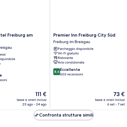
letto,
balcone
Premier
tel Freiburg am
Premier Inn Freiburg City Süd
Inn
Freiburg im Breisgau
Freiburg
reisgau
Parcheggio disponibile
City
Wi-Fi gratuito
essi
Süd
Ristorante
isponibile
Freiburg
Aria condizionata
o
im
8.6
Eccellente
Breisgau
8,6
su
603 recensioni
e
10,
sioni
Eccellente,
603
Il
Il
111 €
73 €
recensioni
prezzo
prezzo
tasse e oneri inclusi
tasse e oneri inclusi
attuale
attuale
23 ago - 24 ago
6 set - 7 set
è
è
111 €
73 €
Confronta strutture simili