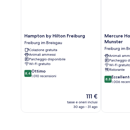
Hampton
Mercure
Hampton by Hilton Freiburg
Mercure Ho
by
Hotel
Munster
Freiburg im Breisgau
Hilton
Freiburg
Freiburg im B
Colazione gratuita
Freiburg
am
Animali ammessi
Freiburg
Munster
Animali amm
Parcheggio disponibile
Parcheggio d
im
Freiburg
Wi-Fi gratuito
Wi-Fi gratuit
Breisgau
im
Ristorante
8.4
Ottimo
Breisgau
8,4
su
1.010 recensioni
8.8
Eccellent
8,8
10,
su
1.006 recen
Ottimo,
10,
1.010
Eccellente,
Il
111 €
recensioni
1.006
prezzo
tasse e oneri inclusi
recensioni
attuale
30 ago - 31 ago
è
111 €