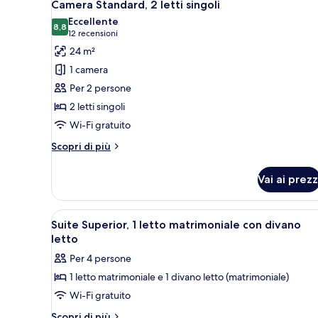
8
letto
Camera Standard, 2 letti singoli
tutte
matrimoniale
Eccellente
le
8,8
8,8 su 10
(12
12 recensioni
foto
recensioni)
24 m²
per
1 camera
Camera
Per 2 persone
Standard,
2 letti singoli
2
Wi-Fi gratuito
letti
singoli
Altri
Scopri di più
dettagli
per
Vai ai prezz
Camera
Standard,
2
Apri
Una camera d'albergo con tappe
5
letti
Suite Superior, 1 letto matrimoniale con divano
tutte
singoli
letto
le
Per 4 persone
foto
1 letto matrimoniale e 1 divano letto (matrimoniale)
per
Wi-Fi gratuito
Suite
Superior,
Altri
Scopri di più