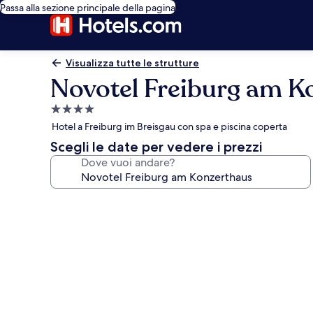
Passa alla sezione principale della pagina
Visualizza tutte le strutture
Novotel Freiburg am K
Struttura
a
Hotel a Freiburg im Breisgau con spa e piscina coperta
4.0
Scegli le date per vedere i prezzi
stelle
Dove vuoi andare?
Galleria
fotografica
per
Novotel
Freiburg
am