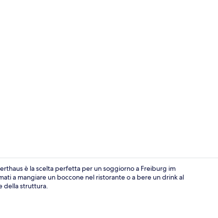
Varie
erthaus è la scelta perfetta per un soggiorno a Freiburg im
rmati a mangiare un boccone nel ristorante o a bere un drink al
 della struttura.
Facciata dell