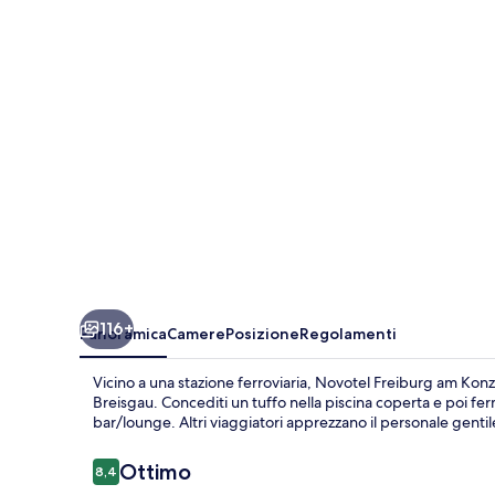
Konzerthaus
116+
Panoramica
Camere
Posizione
Regolamenti
Vicino a una stazione ferroviaria, Novotel Freiburg am Konz
Breisgau. Concediti un tuffo nella piscina coperta e poi fe
bar/lounge. Altri viaggiatori apprezzano il personale gentile
Recensioni
Ottimo
8,4
8,4 su 10