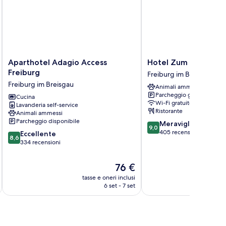
Aparthotel
Hotel
Aparthotel Adagio Access
Hotel Zum Schiff
Adagio
Zum
Freiburg
Freiburg im Breisgau
Access
Schiff
Freiburg im Breisgau
Animali ammessi
Freiburg
Freiburg
Parcheggio gratuito
Freiburg
Cucina
im
Wi-Fi gratuito
Lavanderia self-service
im
Breisgau
Ristorante
Animali ammessi
Breisgau
Parcheggio disponibile
9.0
Meraviglioso
9,0
su
405 recensioni
8.6
Eccellente
8,6
10,
su
334 recensioni
Meraviglioso,
10,
405
Eccellente,
Il
76 €
recensioni
334
prezzo
tasse e oneri inclusi
t
recensioni
attuale
6 set - 7 set
è
76 €