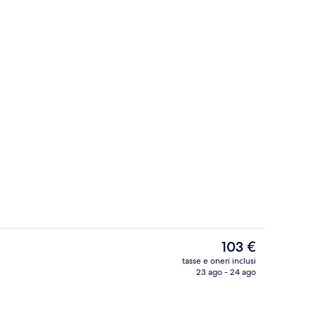
Ristorante
Il
103 €
prezzo
tasse e oneri inclusi
attuale
23 ago - 24 ago
a struttura - sera/notte
Camera, 1 letto matrimoniale | Biancher
è
103 €