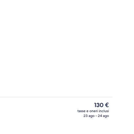
Area soggiorno
ncer - inviato da Luxury Richland
Il
130 €
prezzo
tasse e oneri inclusi
attuale
23 ago - 24 ago
Esterni
è
130 €