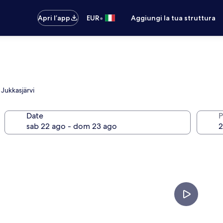
•
Apri l’app
EUR
Aggiungi la tua struttura
 Jukkasjärvi
Date
P