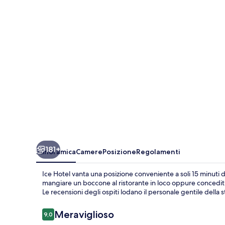
181+
Panoramica
Camere
Posizione
Regolamenti
Ice Hotel vanta una posizione conveniente a soli 15 minuti di
mangiare un boccone al ristorante in loco oppure concediti 
Le recensioni degli ospiti lodano il personale gentile della s
Recensioni
Meraviglioso
9,0
9,0 su 10