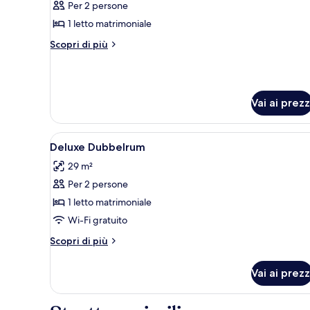
Per 2 persone
le
1 letto matrimoniale
foto
per
Altri
Scopri di più
dettagli
Camera
per
(Ice)
Camera
(Ice)
Vai ai prezz
Apri
Una camera d'albergo moderna 
7
Deluxe Dubbelrum
tutte
29 m²
le
Per 2 persone
foto
per
1 letto matrimoniale
Deluxe
Wi-Fi gratuito
Dubbelrum
Altri
Scopri di più
dettagli
per
Vai ai prezz
Deluxe
Dubbelrum