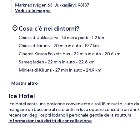
Marknadsvägen 63, Jukkasjärvi, 98137
Vedi sulla mappa
Cosa c’è nei dintorni?
Chiesa di Jukkasjärvi
- 14 min a piedi
- 1.2 km
Chiesa di Kiruna
- 20 min in auto
- 19.7 km
Ma
Cinema Kiruna Folkets Hus
- 22 min in auto
- 20.6 km
Samegården
- 22 min in auto
- 22.6 km
Miniera di Kiruna
- 27 min in auto
- 24.9 km
Mostra altro
Ice Hotel
Ice Hotel vanta una posizione conveniente a soli 15 minuti di auto da 
mangiare un boccone al ristorante in loco oppure concediti un drink a
recensioni degli ospiti lodano il personale gentile della struttura.
Informazioni sui diritti di cancellazione