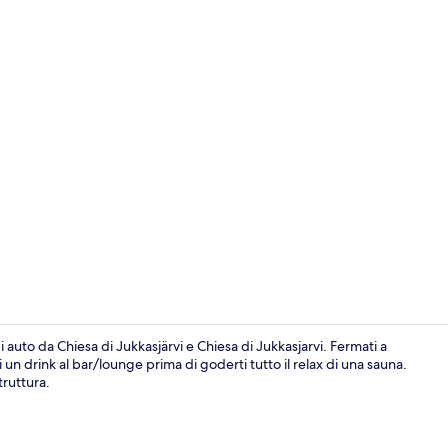
Video influe
 auto da Chiesa di Jukkasjärvi e Chiesa di Jukkasjarvi. Fermati a
un drink al bar/lounge prima di goderti tutto il relax di una sauna.
truttura.
Esterni