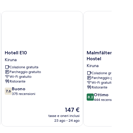
Hotell E10
Malmfältens Logi & Kon
Hotell
Malmfältens
Hotell E10
Malmfältens Logi & 
E10
Logi
Hostel
Kiruna
Kiruna
&
Kiruna
Colazione gratuita
Konferens
Parcheggio gratuito
-
Colazione gratuita
Wi-Fi gratuito
Parcheggio gratuito
Hostel
Ristorante
Wi-Fi gratuito
Kiruna
Ristorante
7.6
Buono
7,6
su
375 recensioni
8.2
Ottimo
8,2
10,
su
444 recensioni
Buono,
10,
Il
147 €
375
Ottimo,
prezzo
recensioni
444
tasse e oneri inclusi
t
attuale
23 ago - 24 ago
recensioni
è
147 €