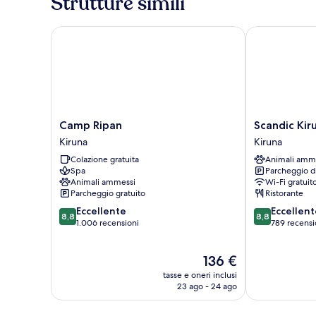
Strutture simili
Camp Ripan
Scandic Kirun
Camp
Scandic
Camp Ripan
Scandic Kir
Ripan
Kiruna
Kiruna
Kiruna
Kiruna
Kiruna
Colazione gratuita
Animali amm
Spa
Parcheggio d
Animali ammessi
Wi-Fi gratuit
Parcheggio gratuito
Ristorante
8.8
8.8
Eccellente
Eccellent
8,8
8,8
su
su
1.006 recensioni
789 recensi
10,
10,
Eccellente,
Eccellente,
Il
136 €
1.006
789
prezzo
recensioni
recensioni
tasse e oneri inclusi
attuale
23 ago - 24 ago
è
136 €