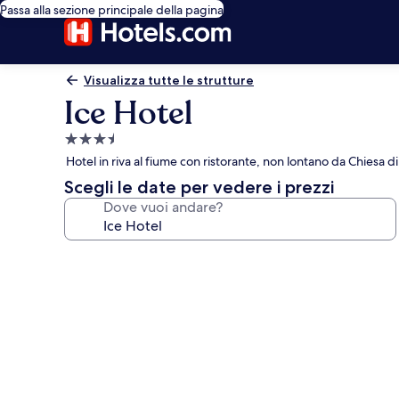
Passa alla sezione principale della pagina
Visualizza tutte le strutture
Ice Hotel
Struttura
a
Hotel in riva al fiume con ristorante, non lontano da Chiesa di
3.5
Scegli le date per vedere i prezzi
stelle
Dove vuoi andare?
Galleria
fotografica
per
Ice
Hotel