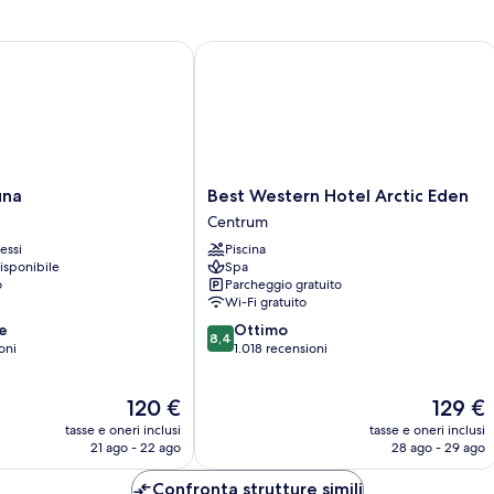
a
Best Western Hotel Arctic Eden
Best
una
Best Western Hotel Arctic Eden
Western
Centrum
Hotel
essi
Piscina
Arctic
isponibile
Spa
Eden
o
Parcheggio gratuito
Centrum
Wi-Fi gratuito
8.4
e
Ottimo
8,4
su
oni
1.018 recensioni
10,
Ottimo,
Il
Il
120 €
129 €
1.018
prezzo
prezzo
recensioni
tasse e oneri inclusi
tasse e oneri inclusi
attuale
attuale
21 ago - 22 ago
28 ago - 29 ago
è
è
120 €
129 €
Confronta strutture simili