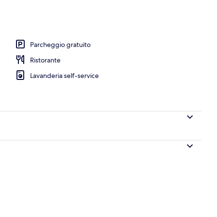
a struttura - sera/notte
Parcheggio gratuito
Ristorante
Lavanderia self-service