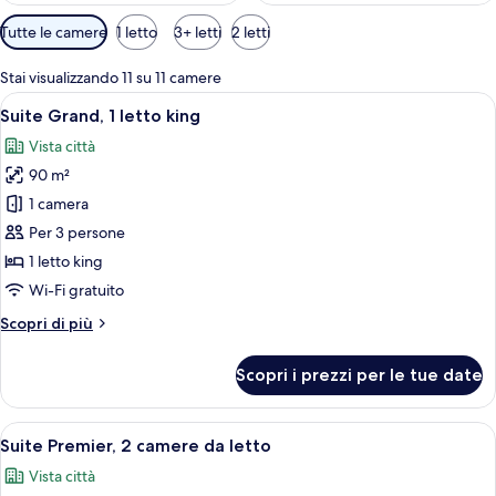
Filtri
Tutte le camere
1 letto
3+ letti
2 letti
disponibili
per
Stai visualizzando 11 su 11 camere
le
Apri
Una camera d'albergo moderna con una 
10
Suite Grand, 1 letto king
camere
tutte
Vista città
le
90 m²
foto
per
1 camera
Suite
Per 3 persone
Grand,
1 letto king
1
Wi-Fi gratuito
letto
Altri
Scopri di più
king
dettagli
per
Scopri i prezzi per le tue date
Suite
Grand,
1
Apri
Suite Premier, 2 camere da letto | Una 
9
letto
Suite Premier, 2 camere da letto
tutte
king
Vista città
le