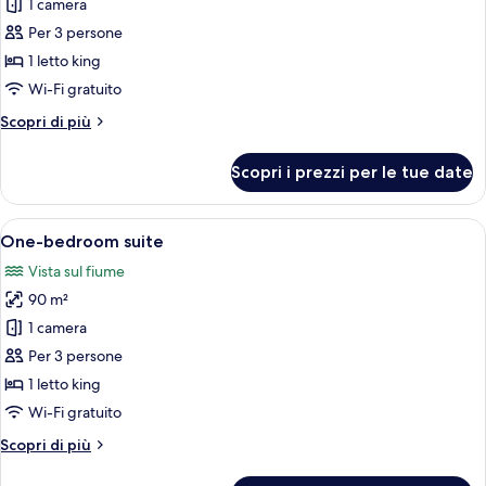
per
1 camera
Deluxe
Per 3 persone
Suite
1 letto king
Wi-Fi gratuito
Altri
Scopri di più
dettagli
per
Scopri i prezzi per le tue date
Deluxe
Suite
Apri
Una camera d'albergo moderna con un l
6
One-bedroom suite
tutte
Vista sul fiume
le
90 m²
foto
per
1 camera
One-
Per 3 persone
bedroom
1 letto king
suite
Wi-Fi gratuito
Altri
Scopri di più
dettagli
per