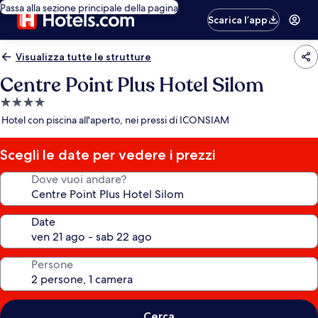
Passa alla sezione principale della pagina
Scarica l’app
Visualizza tutte le strutture
Centre Point Plus Hotel Silom
Struttura
a
Hotel con piscina all'aperto, nei pressi di ICONSIAM
4.0
stelle
Scegli le date per vedere i prezzi
Dove vuoi andare?
Date
Persone
Cerca