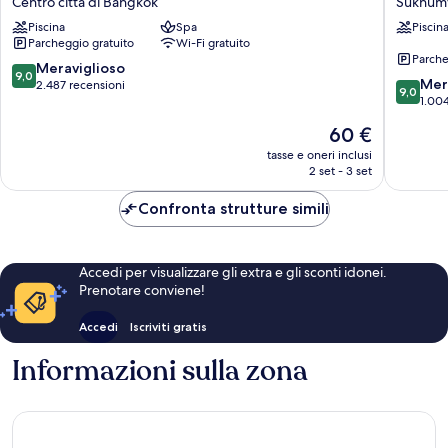
Centro città di Bangkok
Sukhumv
Managed
Sukhumv
Piscina
Spa
Piscin
by
Thong
Parcheggio gratuito
Wi-Fi gratuito
Centre
Lo
Parche
Point
Sukhumv
9.0
Meraviglioso
9,0
9.0
Centro
Mer
su
2.487 recensioni
9,0
su
città
1.004
10,
10,
di
Meraviglioso,
Il
60 €
Meravigl
Bangkok
2.487
prezzo
1.004
tasse e oneri inclusi
recensioni
attuale
2 set - 3 set
recensio
è
60 €
Confronta strutture simili
Accedi per visualizzare gli extra e gli sconti idonei.
Prenotare conviene!
Accedi
Iscriviti gratis
Informazioni sulla zona