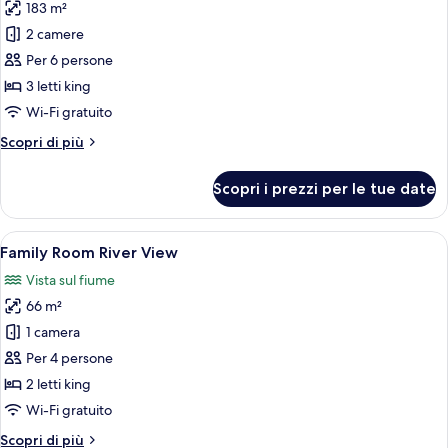
183 m²
foto
per
2 camere
Suite
Per 6 persone
Premier,
3 letti king
2
Wi-Fi gratuito
camere
Altri
Scopri di più
da
dettagli
letto
per
Scopri i prezzi per le tue date
Suite
Premier,
2
Apri
Una camera d'albergo moderna con un 
8
camere
Family Room River View
tutte
da
Vista sul fiume
letto
le
66 m²
foto
per
1 camera
Family
Per 4 persone
Room
2 letti king
River
Wi-Fi gratuito
View
Altri
Scopri di più