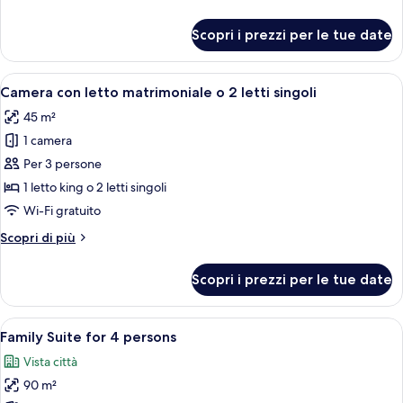
dettagli
per
Scopri i prezzi per le tue date
Family
Room
River
Apri
Una camera d'albergo moderna con un 
6
View
Camera con letto matrimoniale o 2 letti singoli
tutte
45 m²
le
1 camera
foto
per
Per 3 persone
Camera
1 letto king o 2 letti singoli
con
Wi-Fi gratuito
letto
Altri
Scopri di più
matrimoniale
dettagli
o
per
Scopri i prezzi per le tue date
Camera
2
con
letti
letto
Apri
Camera d'albergo con un letto grande,
singoli
11
matrimoniale
Family Suite for 4 persons
tutte
o
Vista città
2
le
letti
90 m²
foto
singoli