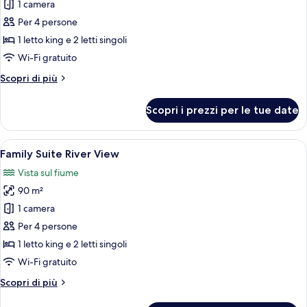
per
1 camera
Family
Per 4 persone
Suite
1 letto king e 2 letti singoli
for
Wi-Fi gratuito
4
Altri
Scopri di più
persons
dettagli
per
Scopri i prezzi per le tue date
Family
Suite
for
Apri
Una camera d'albergo moderna con un l
6
4
Family Suite River View
tutte
persons
Vista sul fiume
le
90 m²
foto
per
1 camera
Family
Per 4 persone
Suite
1 letto king e 2 letti singoli
River
Wi-Fi gratuito
View
Altri
Scopri di più
dettagli
per