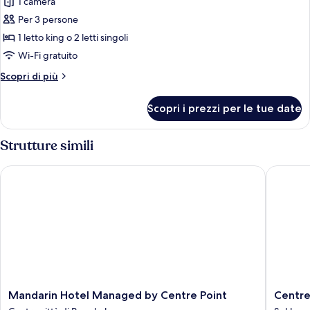
per
1 camera
Deluxe
Per 3 persone
River
1 letto king o 2 letti singoli
View
Wi-Fi gratuito
Altri
Scopri di più
dettagli
per
Scopri i prezzi per le tue date
Deluxe
River
View
Strutture simili
Mandarin Hotel Managed by Centre Point
Centre P
Mandarin
Centre
Mandarin Hotel Managed by Centre Point
Centre
Hotel
Point