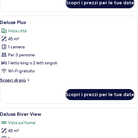
Scopri i prezzi per le tue date
One-
bedroom
suite
Apri
Una camera d'albergo moderna con un 
4
Deluxe Plus
tutte
Vista città
le
45 m²
foto
per
1 camera
Deluxe
Per 3 persone
Plus
1 letto king o 2 letti singoli
Wi-Fi gratuito
Altri
Scopri di più
dettagli
per
Scopri i prezzi per le tue date
Deluxe
Plus
Apri
Una camera d'albergo moderna con un 
5
Deluxe River View
tutte
Vista sul fiume
le
45 m²
foto