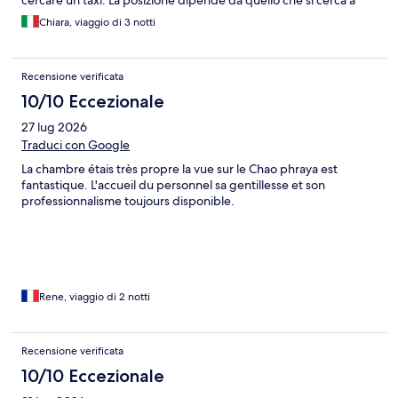
cercare un taxi. La posizione dipende da quello che si cerca a
Bangkok : trafficò allucinante ci vogliono tempo e pazienza e
Chiara, viaggio di 3 notti
trovare un taxi e trattare un taxi lee raggiungete qualsiasi posto.
Recensione verificata
10/10 Eccezionale
27 lug 2026
Traduci con Google
La chambre étais très propre la vue sur le Chao phraya est
fantastique. L'accueil du personnel sa gentillesse et son
professionnalisme toujours disponible.
Rene, viaggio di 2 notti
Recensione verificata
10/10 Eccezionale