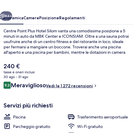
Hotel
Silom
ietro
Avanti
84+
Panoramica
Camere
Posizione
Regolamenti
Centre Point Plus Hotel Silom vanta una comodissima posizione a 5
minuti in auto da MBK Center e ICONSIAM. Oltre a una sauna potrai
usufruire anche di un centro fitness e del ristorante in loco, ideale
per fermarsi a mangiare un boccone. Troverai anche una piscina
all'aperto e una piscina per bambini, mentre le dotazioni in camera
includono frigoriferi e microonde. I viaggiatori apprezzano la
posizione per le attrazioni nei dintorni e per la vicinanza ai mezzi
Il
240 €
pubblici: Stazione BTS di Saphan Taksin si trova a 7 min e Stazione
prezzo
tasse e oneri inclusi
BTS di Surasak a 10 min.
attuale
30 ago - 31 ago
Vista aerea
è
Recensioni
Meraviglioso
9,2
Vedi le 1.272 recensioni
240 €
9,2 su 10
Servizi più richiesti
Piscina
Trasferimento aeroportuale
Parcheggio gratuito
Wi-Fi gratuito