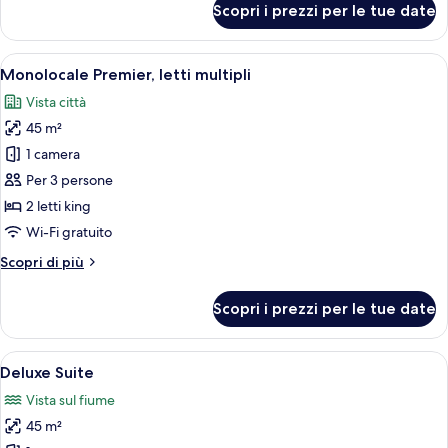
Scopri i prezzi per le tue date
Family
Suite
River
Apri
Una moderna camera d'hotel con un le
4
View
Monolocale Premier, letti multipli
tutte
Vista città
le
45 m²
foto
per
1 camera
Monolocale
Per 3 persone
Premier,
2 letti king
letti
Wi-Fi gratuito
multipli
Altri
Scopri di più
dettagli
per
Scopri i prezzi per le tue date
Monolocale
Premier,
letti
Apri
Camera d'albergo con un letto grande
5
multipli
Deluxe Suite
tutte
Vista sul fiume
le
45 m²
foto