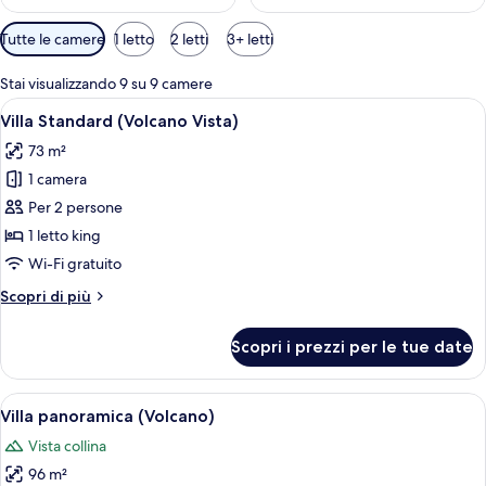
Filtri
Tutte le camere
1 letto
2 letti
3+ letti
disponibili
per
Stai visualizzando 9 su 9 camere
le
Apri
Una stanza in legno con un letto, una 
5
Villa Standard (Volcano Vista)
camere
tutte
73 m²
le
1 camera
foto
per
Per 2 persone
Villa
1 letto king
Standard
Wi-Fi gratuito
(Volcano
Altri
Scopri di più
Vista)
dettagli
per
Scopri i prezzi per le tue date
Villa
Standard
(Volcano
Apri
Una terrazza in legno con idromassagg
7
Vista)
Villa panoramica (Volcano)
tutte
Vista collina
le
96 m²
foto