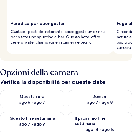
v
i
a
g
g
Paradiso per buongustai
Fuga a
i
Gustate i piatti del ristorante, sorseggiate un drink al
Circonda
a
bar o fate uno spuntino al bar. Questo hotel offre
naturale,
t
cene private, champagne in camera e picnic.
ospiti p
o
canoa o r
r
i
Opzioni della camera
Verifica la disponibilità per queste date
Verifica la disponibilità per questa sera, ago 6 - ago 7
Verifica la disponibilità per d
Questa sera
Domani
ago 6 - ago 7
ago 7 - ago 8
Verifica la disponibilità per questo fine settimana, ago 7 - ago
Verifica la disponibilità per il
Questo fine settimana
Il prossimo fine
settimana
ago 7 - ago 9
ago 14 - ago 16