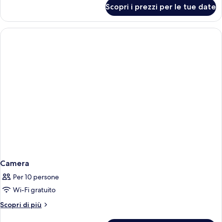
per
Scopri i prezzi per le tue date
Camera
Camera
Per 10 persone
Wi-Fi gratuito
Altri
Scopri di più
dettagli
per