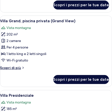
Pool)
per
Scopri i prezzi per le tue date
Villa,
piscina
privata
Apri
Una piscina a sfioro con un pontile in
7
(Mountain
Villa Grand, piscina privata (Grand View)
tutte
Infinity
Vista montagna
Pool)
le
202 m²
foto
per
2 camere
Villa
Per 4 persone
Grand,
1 letto king e 2 letti singoli
piscina
Wi-Fi gratuito
privata
Altri
Scopri di più
(Grand
dettagli
View)
per
Scopri i prezzi per le tue date
Villa
Grand,
piscina
Apri
Una moderna località turistica con pisci
8
privata
Villa Presidenziale
tutte
(Grand
Vista montagna
View)
le
185 m²
foto