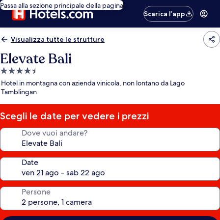
Passa alla sezione principale della pagina
Scarica l’app
Visualizza tutte le strutture
Elevate Bali
Struttura
a
Hotel in montagna con azienda vinicola, non lontano da Lago
4.5
Tamblingan
stelle
Scegli le date per vedere i prezzi
Dove vuoi andare?
Date
Persone