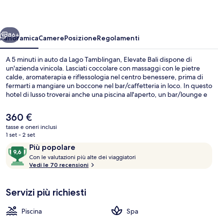
ietro
Avanti
86+
Panoramica
Camere
Posizione
Regolamenti
A 5 minuti in auto da Lago Tamblingan, Elevate Bali dispone di
un'azienda vinicola. Lasciati coccolare con massaggi con le pietre
calde, aromaterapia e riflessologia nel centro benessere, prima di
fermarti a mangiare un boccone nel bar/caffetteria in loco. In questo
hotel di lusso troverai anche una piscina all'aperto, un bar/lounge e
una palestra.
Il
360 €
prezzo
tasse e oneri inclusi
attuale
1 set - 2 set
Facciata della struttura
è
Recensioni
9,6
Più popolare
360 €
C
su
Con le valutazioni più alte dei viaggiatori
o
Vedi le 70 recensioni
10,
n
Più
popolare
Servizi più richiesti
l
e
Piscina
Spa
v