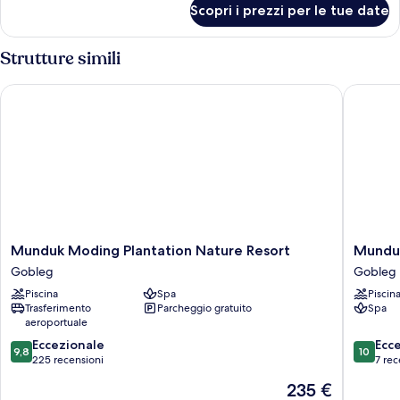
Scopri i prezzi per le tue date
Camera
Strutture simili
Munduk Moding Plantation Nature Resort
Munduk 
Munduk
Munduk
Munduk Moding Plantation Nature Resort
Munduk
Moding
Tentrem
Gobleg
Gobleg
Plantation
Resort
Piscina
Spa
Piscin
Nature
Gobleg
Trasferimento
Parcheggio gratuito
Spa
Resort
aeroportuale
Gobleg
9.8
10.0
Eccezionale
Ecc
9,8
10
su
su
225 recensioni
7 rec
10,
10,
Il
235 €
Eccezionale,
Eccezion