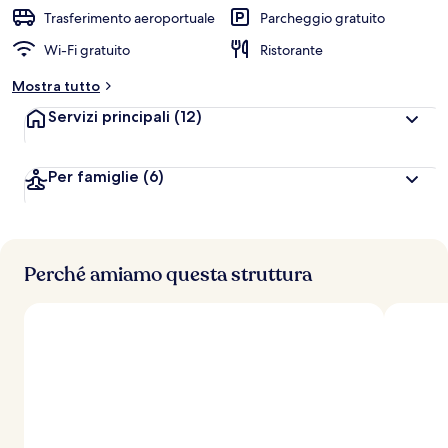
a
Trasferimento aeroportuale
Parcheggio gratuito
l
Wi-Fi gratuito
Ristorante
u
t
Mostra tutto
a
z
Servizi principali
(12)
i
o
n
Per famiglie
(6)
i
p
i
ù
Perché amiamo questa struttura
a
l
t
e
d
e
i