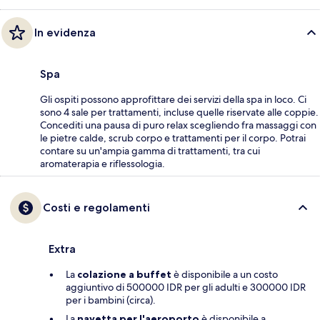
In evidenza
Spa
Gli ospiti possono approfittare dei servizi della spa in loco. Ci
sono 4 sale per trattamenti, incluse quelle riservate alle coppie.
Concediti una pausa di puro relax scegliendo fra massaggi con
le pietre calde, scrub corpo e trattamenti per il corpo. Potrai
contare su un'ampia gamma di trattamenti, tra cui
aromaterapia e riflessologia.
Costi e regolamenti
Extra
La
colazione a buffet
è disponibile a un costo
aggiuntivo di 500000 IDR per gli adulti e 300000 IDR
per i bambini (circa).
La
navetta per l'aeroporto
è disponibile a