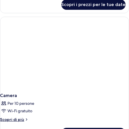
per
Scopri i prezzi per le tue date
Camera
Camera
Per 10 persone
Wi-Fi gratuito
Altri
Scopri di più
dettagli