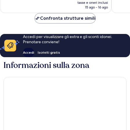
prezzo
225
7
tasse e oneri inclusi
attuale
15 ago - 16 ago
recensioni
recensio
è
235 €
Confronta strutture simili
Accedi per visualizzare gli extra e gli sconti idonei.
Prenotare conviene!
Accedi
Iscriviti gratis
Informazioni sulla zona