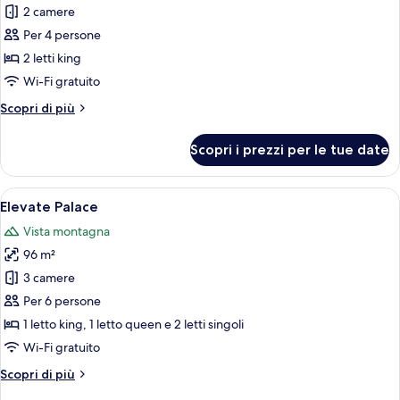
per
2 camere
Villa
Per 4 persone
Presidenziale
2 letti king
Wi-Fi gratuito
Altri
Scopri di più
dettagli
per
Scopri i prezzi per le tue date
Villa
Presidenziale
Apri
Un'ampia stanza con un grande divano
15
Elevate Palace
tutte
Vista montagna
le
96 m²
foto
per
3 camere
Elevate
Per 6 persone
Palace
1 letto king, 1 letto queen e 2 letti singoli
Wi-Fi gratuito
Altri
Scopri di più
dettagli