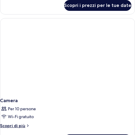
per
Scopri i prezzi per le tue date
Elevate
Palace
Camera
Per 10 persone
Wi-Fi gratuito
Altri
Scopri di più
dettagli