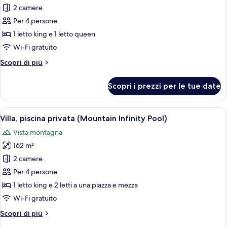
per
2 camere
Villa
Per 4 persone
panoramica
1 letto king e 1 letto queen
(Volcano)
Wi-Fi gratuito
Altri
Scopri di più
dettagli
per
Scopri i prezzi per le tue date
Villa
panoramica
(Volcano)
Apri
Un'ampia stanza con un divano spazios
6
Villa, piscina privata (Mountain Infinity Pool)
tutte
Vista montagna
le
162 m²
foto
per
2 camere
Villa,
Per 4 persone
piscina
1 letto king e 2 letti a una piazza e mezza
privata
Wi-Fi gratuito
(Mountain
Altri
Scopri di più
Infinity
dettagli