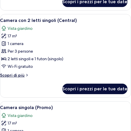
Scopri i prezzi per le tue date
Camera
con
2
Apri
Una camera d'albergo con due letti, un'
11
letti
Camera con 2 letti singoli (Central)
tutte
singoli
Vista giardino
le
17 m²
foto
per
1 camera
Camera
Per 3 persone
con
2 letti singoli e 1 futon (singolo)
2
Wi-Fi gratuito
letti
Altri
Scopri di più
singoli
dettagli
(Central)
per
Scopri i prezzi per le tue date
Camera
con
2
Apri
Una camera d'albergo con due letti, u
15
letti
Camera singola (Promo)
tutte
singoli
Vista giardino
(Central)
le
17 m²
foto
1 camera