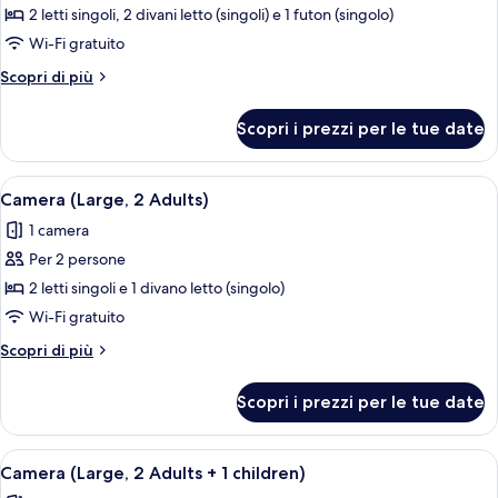
per
2 letti singoli, 2 divani letto (singoli) e 1 futon (singolo)
Promo
Wi-Fi gratuito
Family
Altri
Scopri di più
Suite
dettagli
(2
per
Scopri i prezzi per le tue date
Promo
Adults
Family
+
Suite
Apri
Una camera d'albergo con due letti, 
2
7
(2
Camera (Large, 2 Adults)
tutte
Adults
children)
1 camera
+
le
2
Per 2 persone
foto
children)
per
2 letti singoli e 1 divano letto (singolo)
Camera
Wi-Fi gratuito
(Large,
Altri
Scopri di più
2
dettagli
Adults)
per
Scopri i prezzi per le tue date
Camera
(Large,
2
Apri
Una camera d'albergo con due letti, 
7
Adults)
Camera (Large, 2 Adults + 1 children)
tutte