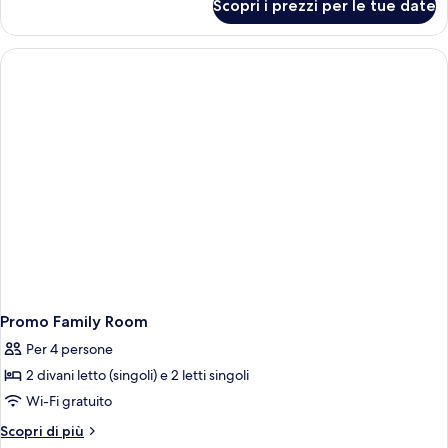
Scopri i prezzi per le tue date
Family
Suite
Promo Family Room
Per 4 persone
2 divani letto (singoli) e 2 letti singoli
Wi-Fi gratuito
Altri
Scopri di più
dettagli