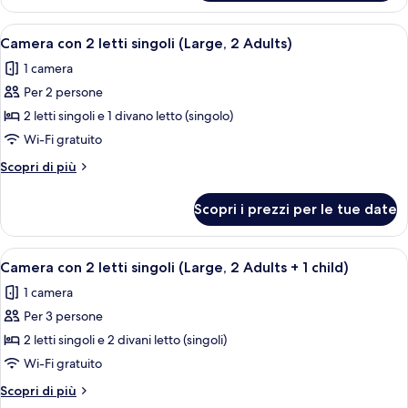
con
(2
2
Apri
Una camera d'albergo con un letto, un
adults)
3
letti
Camera con 2 letti singoli (Large, 2 Adults)
tutte
singoli
1 camera
(2
le
adults)
Per 2 persone
foto
per
2 letti singoli e 1 divano letto (singolo)
Camera
Wi-Fi gratuito
con
Altri
Scopri di più
2
dettagli
letti
per
Scopri i prezzi per le tue date
Camera
singoli
con
(Large,
2
Apri
Una camera d'albergo con un letto, un
2
3
letti
Camera con 2 letti singoli (Large, 2 Adults + 1 child)
tutte
singoli
Adults)
1 camera
(Large,
le
2
Per 3 persone
foto
Adults)
per
2 letti singoli e 2 divani letto (singoli)
Camera
Wi-Fi gratuito
con
Altri
Scopri di più
2
dettagli