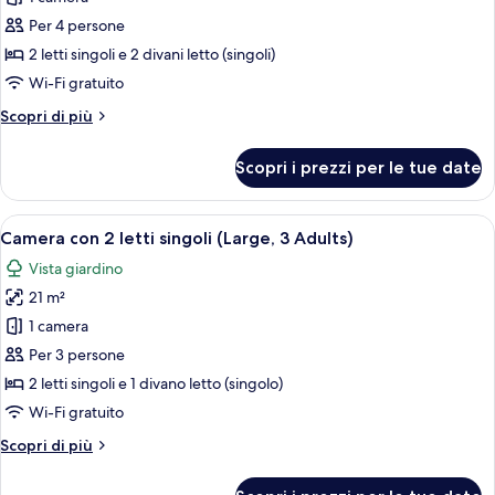
Promo
Per 4 persone
Family
2 letti singoli e 2 divani letto (singoli)
Suite
Wi-Fi gratuito
(4
Altri
Scopri di più
adults)
dettagli
per
Scopri i prezzi per le tue date
Promo
Family
Suite
Apri
Camera d'albergo con due letti, una s
4
(4
Camera con 2 letti singoli (Large, 3 Adults)
tutte
adults)
Vista giardino
le
21 m²
foto
per
1 camera
Camera
Per 3 persone
con
2 letti singoli e 1 divano letto (singolo)
2
Wi-Fi gratuito
letti
Altri
Scopri di più
singoli
dettagli
(Large,
per