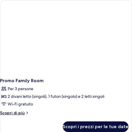
2
letti
singoli
Adults)
(Promo
2
Adults)
Promo Family Room
Per 3 persone
2 divani letto (singoli), 1 futon (singolo) e 2 letti singoli
Wi-Fi gratuito
Altri
Scopri di più
dettagli
per
Scopri i prezzi per le tue date
Promo