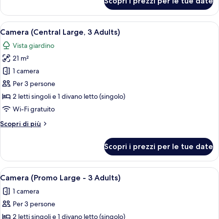
Scopri i prezzi per le tue date
3
Camera
con
Adults)
2
Apri
Una camera d'albergo con due letti, u
13
letti
Camera (Central Large, 3 Adults)
tutte
singoli
Vista giardino
(Large,
le
3
21 m²
foto
Adults)
per
1 camera
Camera
Per 3 persone
(Central
2 letti singoli e 1 divano letto (singolo)
Large,
Wi-Fi gratuito
3
Altri
Scopri di più
Adults)
dettagli
per
Scopri i prezzi per le tue date
Camera
(Central
Large,
Apri
Una camera d'albergo con due letti, 
9
3
Camera (Promo Large - 3 Adults)
tutte
Adults)
1 camera
le
Per 3 persone
foto
per
2 letti singoli e 1 divano letto (singolo)