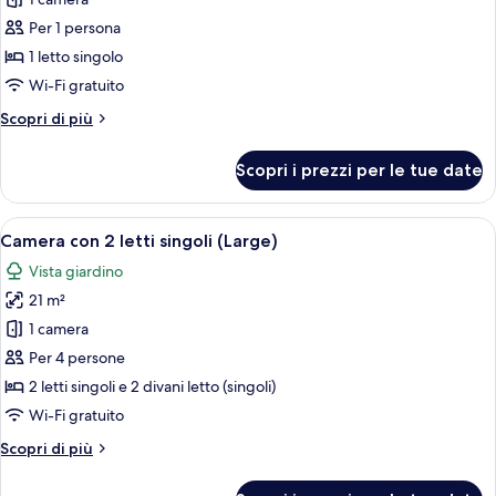
per
Camera
Per 1 persona
singola
1 letto singolo
(Promo)
Wi-Fi gratuito
Altri
Scopri di più
dettagli
per
Scopri i prezzi per le tue date
Camera
singola
(Promo)
Apri
Camera d'albergo con due letti, una s
4
Camera con 2 letti singoli (Large)
tutte
Vista giardino
le
21 m²
foto
per
1 camera
Camera
Per 4 persone
con
2 letti singoli e 2 divani letto (singoli)
2
Wi-Fi gratuito
letti
Altri
Scopri di più
singoli
dettagli
(Large)
per