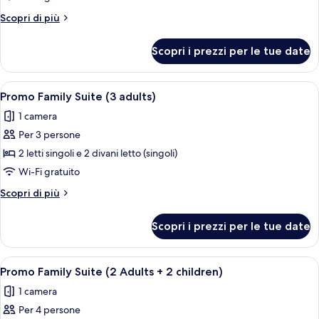
(Central
Altri
Scopri di più
Large,
dettagli
2
per
Scopri i prezzi per le tue date
Camera
Adults)
(Central
Large,
Apri
Una camera d'albergo con due letti, 
5
2
Promo Family Suite (3 adults)
tutte
Adults)
1 camera
le
Per 3 persone
foto
per
2 letti singoli e 2 divani letto (singoli)
Promo
Wi-Fi gratuito
Family
Altri
Scopri di più
Suite
dettagli
(3
per
Scopri i prezzi per le tue date
Promo
adults)
Family
Suite
Apri
Una camera d'albergo con due letti, 
5
(3
Promo Family Suite (2 Adults + 2 children)
tutte
adults)
1 camera
le
Per 4 persone
foto