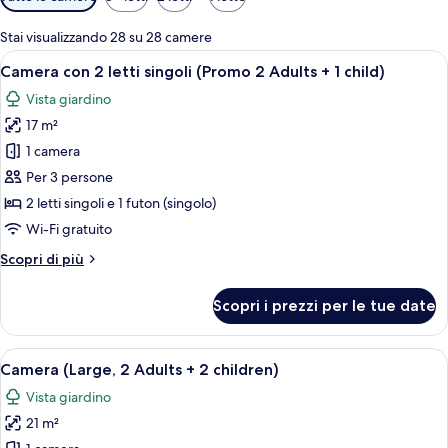
disponibili
per
Stai visualizzando 28 su 28 camere
le
Apri
Camera d'albergo con due letti, un div
15
Camera con 2 letti singoli (Promo 2 Adults + 1 child)
camere
tutte
Vista giardino
le
17 m²
foto
per
1 camera
Camera
Per 3 persone
con
2 letti singoli e 1 futon (singolo)
2
Wi-Fi gratuito
letti
Altri
Scopri di più
singoli
dettagli
(Promo
per
Scopri i prezzi per le tue date
2
Camera
con
Adults
2
Apri
Camera d'albergo con due letti, un div
+
15
letti
Camera (Large, 2 Adults + 2 children)
tutte
1
singoli
Vista giardino
(Promo
le
child)
2
21 m²
foto
Adults