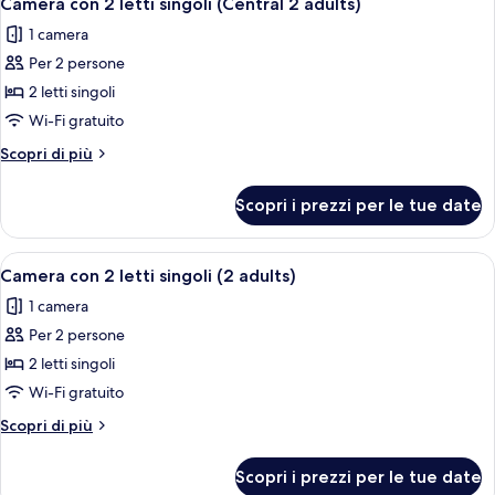
Camera con 2 letti singoli (Central 2 adults)
tutte
Adults
children)
1 camera
+
le
2
Per 2 persone
foto
children)
per
2 letti singoli
Camera
Wi-Fi gratuito
con
Altri
Scopri di più
2
dettagli
letti
per
Scopri i prezzi per le tue date
Camera
singoli
con
(Central
2
Apri
Una camera d'albergo con un letto, un
2
3
letti
Camera con 2 letti singoli (2 adults)
tutte
singoli
adults)
1 camera
(Central
le
2
Per 2 persone
foto
adults)
per
2 letti singoli
Camera
Wi-Fi gratuito
con
Altri
Scopri di più
2
dettagli
letti
per
Scopri i prezzi per le tue date
Camera
singoli