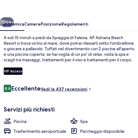
Resort
ietro
Avanti
104+
Panoramica
Camere
Posizione
Regolamenti
A soli 15 minuti a piedi da Spiaggia di Falesia, AP Adriana Beach
Resort si trova vicino al mare, dove potrai rilassarti sotto l'ombrellone
o giocare a pallavolo. Tuffati nel divertimento con 2 piscine all'aperto
e una piscina coperta; se hai voglia di un po' di relax, visita la spa e
scegli tra massaggi, trattamenti per il viso e trattamenti per il corpo.
Al-Gharb, uno dei 3 ristoranti in loco, vanta un'ottima vista sul
giardino e serve la colazione, il pranzo e la cena. Gli altri punti di
VIP Access
forza di questo hotel all-inclusive sono 2 bar/lounge, un miniclub
per bambini (gratuito) e una palestra.
Recensioni
Eccellente
8,6
Esterni
Vedi le 437 recensioni
8,6 su 10
Servizi più richiesti
Piscina
Spa
Trasferimento aeroportuale
Parcheggio disponibile