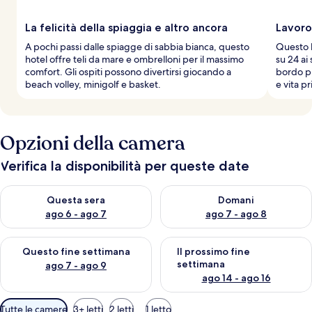
La felicità della spiaggia e altro ancora
Lavoro
A pochi passi dalle spiagge di sabbia bianca, questo
Questo h
hotel offre teli da mare e ombrelloni per il massimo
su 24 ai
comfort. Gli ospiti possono divertirsi giocando a
bordo pi
beach volley, minigolf e basket.
e vita pr
Opzioni della camera
Verifica la disponibilità per queste date
Verifica la disponibilità per questa sera, ago 6 - ago 7
Verifica la disponibilità per d
Questa sera
Domani
ago 6 - ago 7
ago 7 - ago 8
Verifica la disponibilità per questo fine settimana, ago 7 - ago
Verifica la disponibilità per il
Questo fine settimana
Il prossimo fine
settimana
ago 7 - ago 9
ago 14 - ago 16
Filtri
Tutte le camere
3+ letti
2 letti
1 letto