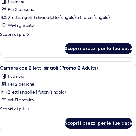
1 camera
le
Per 3 persone
foto
per
2 letti singoli, 1 divano letto (singolo) e 1 futon (singolo)
Camera
Wi-Fi gratuito
(Large,
Altri
Scopri di più
2
dettagli
Adults
per
Scopri i prezzi per le tue date
Camera
+
(Large,
1
2
Apri
Un divano dai toni neutri con due cusci
children)
4
Adults
Camera con 2 letti singoli (Promo 2 Adults)
tutte
+
1 camera
1
le
children)
Per 2 persone
foto
per
2 letti singoli e 1 futon (singolo)
Camera
Wi-Fi gratuito
con
Altri
Scopri di più
2
dettagli
letti
per
Scopri i prezzi per le tue date
Camera
singoli
con
(Promo
2