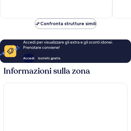
Inclusive
10,
755
24h
Meraviglioso,
recensio
Albufeira
246
recensioni
Confronta strutture simili
Accedi per visualizzare gli extra e gli sconti idonei.
Prenotare conviene!
Accedi
Iscriviti gratis
Informazioni sulla zona