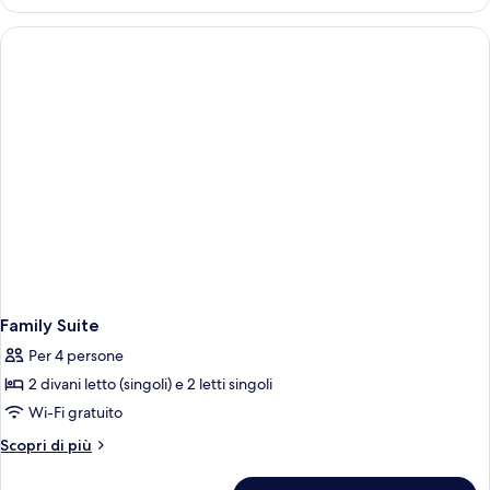
Family
Room
Family Suite
Per 4 persone
2 divani letto (singoli) e 2 letti singoli
Wi-Fi gratuito
Altri
Scopri di più
dettagli
per