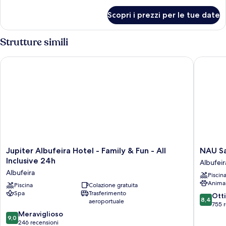
per
Scopri i prezzi per le tue date
Promo
Family
Room
Strutture simili
Jupiter Albufeira Hotel - Family & Fun - All Inclusive 24h
NAU Sao R
Jupiter
NAU
Jupiter Albufeira Hotel - Family & Fun - All
NAU Sao
Albufeira
Sao
Inclusive 24h
Albufeir
Hotel
Rafael
Albufeira
Piscin
-
Suites
Anima
Family
Piscina
Colazione gratuita
–
Spa
Trasferimento
&
All
8.4
Ott
8,4
aeroportuale
Fun
Inclusiv
su
755 
-
Albufeir
9.0
10,
Meraviglioso
9,0
All
su
Ottimo,
246 recensioni