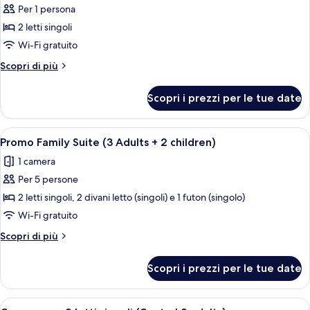
Per 1 persona
foto
per
2 letti singoli
Camera
Wi-Fi gratuito
singola
Altri
Scopri di più
(Central
dettagli
1
per
Scopri i prezzi per le tue date
Camera
adult)
singola
(Central
Apri
Una camera d'albergo con due letti, 
7
1
Promo Family Suite (3 Adults + 2 children)
tutte
adult)
1 camera
le
Per 5 persone
foto
per
2 letti singoli, 2 divani letto (singoli) e 1 futon (singolo)
Promo
Wi-Fi gratuito
Family
Altri
Scopri di più
Suite
dettagli
(3
per
Scopri i prezzi per le tue date
Promo
Adults
Family
+
Suite
Apri
Una camera d'albergo con due letti, un'
2
4
(3