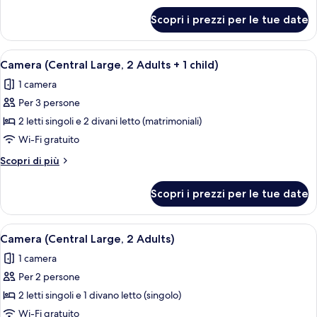
letti
per
Scopri i prezzi per le tue date
Camera
singoli
con
(Large,
2
Apri
Una camera d'albergo con due letti, u
2
6
letti
Camera (Central Large, 2 Adults + 1 child)
tutte
singoli
Adults
1 camera
(Large,
le
+
2
Per 3 persone
foto
1
Adults
per
2 letti singoli e 2 divani letto (matrimoniali)
child)
+
Camera
1
Wi-Fi gratuito
child)
(Central
Altri
Scopri di più
Large,
dettagli
2
per
Scopri i prezzi per le tue date
Camera
Adults
(Central
+
Large,
Apri
Una camera d'albergo con due letti, u
1
6
2
Camera (Central Large, 2 Adults)
tutte
Adults
child)
1 camera
+
le
1
Per 2 persone
foto
child)
per
2 letti singoli e 1 divano letto (singolo)
Camera
Wi-Fi gratuito