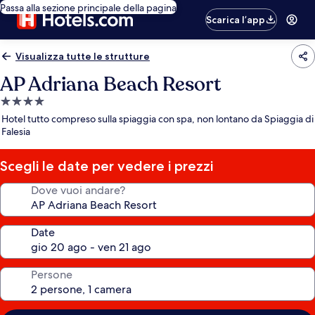
Passa alla sezione principale della pagina
Scarica l’app
Visualizza tutte le strutture
AP Adriana Beach Resort
Struttura
a
Hotel tutto compreso sulla spiaggia con spa, non lontano da Spiaggia di
4.0
Falesia
stelle
Scegli le date per vedere i prezzi
Dove vuoi andare?
Date
Persone