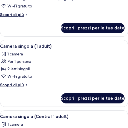
Camera
Wi-Fi gratuito
(Promo
Altri
Scopri di più
Large
dettagli
-
per
Scopri i prezzi per le tue date
Camera
3
(Promo
Adults)
Large
Apri
Una camera d'albergo con un letto, un
3
-
Camera singola (1 adult)
tutte
3
1 camera
Adults)
le
Per 1 persona
foto
per
2 letti singoli
Camera
Wi-Fi gratuito
singola
Altri
Scopri di più
(1
dettagli
adult)
per
Scopri i prezzi per le tue date
Camera
singola
(1
Apri
Una camera d'albergo con due letti, un'
7
adult)
Camera singola (Central 1 adult)
tutte
1 camera
le