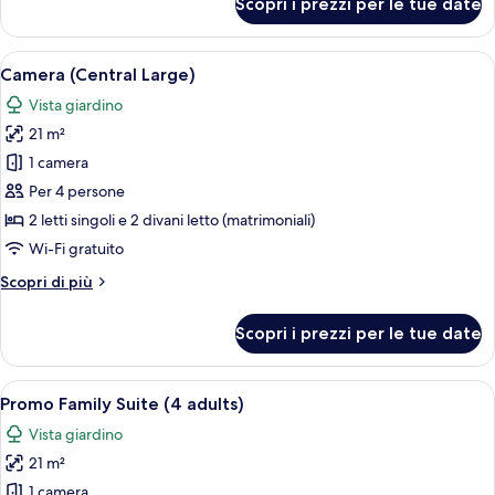
Scopri i prezzi per le tue date
Camera
con
2
Apri
Una camera d'albergo con due letti, u
14
letti
Camera (Central Large)
tutte
singoli
Vista giardino
(Large)
le
21 m²
foto
per
1 camera
Camera
Per 4 persone
(Central
2 letti singoli e 2 divani letto (matrimoniali)
Large)
Wi-Fi gratuito
Altri
Scopri di più
dettagli
per
Scopri i prezzi per le tue date
Camera
(Central
Large)
Apri
Camera d'albergo con due letti, un div
10
Promo Family Suite (4 adults)
tutte
Vista giardino
le
21 m²
foto
per
1 camera