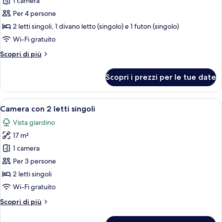
per
1 camera
+
Camera
1
Per 4 persone
child)
(Large,
2 letti singoli, 1 divano letto (singolo) e 1 futon (singolo)
2
Wi-Fi gratuito
Adults
Altri
Scopri di più
+
dettagli
2
per
Scopri i prezzi per le tue date
children)
Camera
(Large,
2
Apri
Una camera d'albergo con un letto, un
3
Adults
Camera con 2 letti singoli
tutte
+
Vista giardino
2
le
children)
17 m²
foto
per
1 camera
Camera
Per 3 persone
con
2 letti singoli
2
Wi-Fi gratuito
letti
Altri
Scopri di più
singoli
dettagli
per