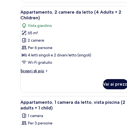
camere
da
Apri
Un soggiorno moderno con un d
8
Appartamento, 2 camere da letto (4 Adults + 2
letto
tutte
Children)
(5
le
adults)
Vista giardino
foto
65 m²
per
2 camere
Appartamento,
2
Per 6 persone
camere
4 letti singoli e 2 divani letto (singoli)
da
Wi-Fi gratuito
letto
Altri
Scopri di più
(4
dettagli
Adults
per
Vai ai prezz
Appartamento,
+
2
2
camere
Apri
Un soggiorno moderno con un d
Children)
8
da
Appartamento, 1 camera da letto, vista piscina (2
tutte
letto
adults + 1 child)
(4
le
1 camera
Adults
foto
+
Per 3 persone
per
2