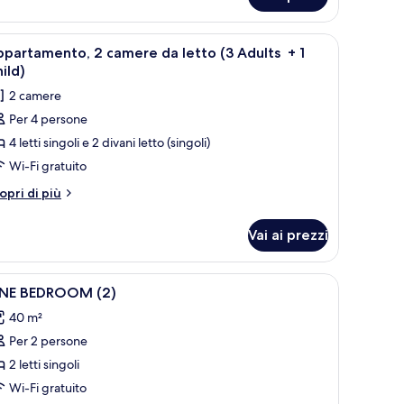
partamento,
etto
4
mere
te.
ermo piatto, un tavolino rotondo e due poltrone giallo brillante.
pri
Un soggiorno moderno con una TV a schermo pi
dults)
5
partamento, 2 camere da letto (3 Adults + 1
utte
tto
ild)
2 camere
ults)
oto
Per 4 persone
er
4 letti singoli e 2 divani letto (singoli)
ppartamento,
Wi-Fi gratuito
amere
tri
opri di più
a
ttagli
r
etto
Vai ai prezzi
partamento,
3
dults
mere
pri
Una cassaforte in camera, una scrivania, tend
6
NE BEDROOM (2)
utte
tto
40 m²
hild)
ults
Per 2 persone
oto
er
2 letti singoli
NE
ild)
Wi-Fi gratuito