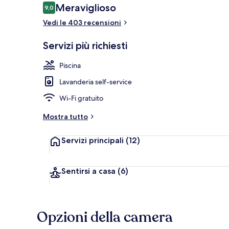
Recensioni
Meraviglioso
9,0
9,0 su 10
Vedi le 403 recensioni
Servizio di c
Servizi più richiesti
Piscina
Lavanderia self-service
Wi-Fi gratuito
Mostra tutto
Servizi principali
(12)
Sentirsi a casa
(6)
Opzioni della camera