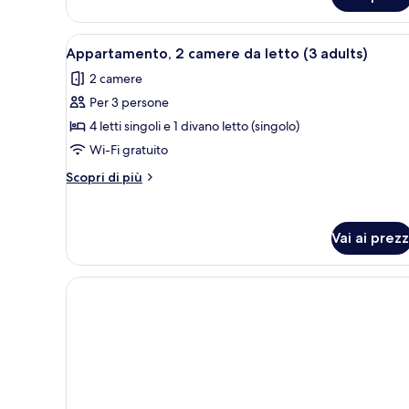
Appartamento
+
Superior
2
(2
Apri
Un letto matrimoniale con lenz
Child)
4
adults
Appartamento, 2 camere da letto (3 adults)
tutte
+
2 camere
2
le
Child)
Per 3 persone
foto
per
4 letti singoli e 1 divano letto (singolo)
Appartamento,
Wi-Fi gratuito
2
Altri
Scopri di più
camere
dettagli
da
per
Appartamento,
letto
Vai ai prezz
2
(3
camere
adults)
da
letto
(3
adults)