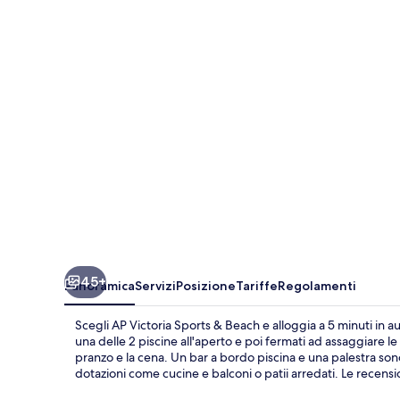
Sports
&
Beach
45+
Panoramica
Servizi
Posizione
Tariffe
Regolamenti
Scegli AP Victoria Sports & Beach e alloggia a 5 minuti in au
una delle 2 piscine all'aperto e poi fermati ad assaggiare le 
pranzo e la cena. Un bar a bordo piscina e una palestra sono 
dotazioni come cucine e balconi o patii arredati. Le recensio