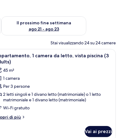
ne settimana, ago 14 - ago 16
Verifica la disponibilità per il prossimo fine settimana, ago 21
Il prossimo fine settimana
ago 21 - ago 23
Stai visualizzando 24 su 24 camere
oltrone gialle, un tavolo da pranzo in vetro e una TV.
pri
Una camera d'albergo con un letto grande, du
6
partamento, 1 camera da letto, vista piscina (3
utte
ults)
45 m²
oto
1 camera
er
Per 3 persone
ppartamento,
2 letti singoli e 1 divano letto (matrimoniale) o 1 letto
matrimoniale e 1 divano letto (matrimoniale)
amera
Wi-Fi gratuito
a
tto,
tri
opri di più
sta
ttagli
r
iscina
Vai ai prezzi
partamento,
3