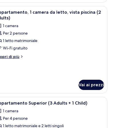
dults)
mera
oltrone gialle, un tavolo da pranzo in vetro e una TV.
pri
Un soggiorno moderno con una TV a schermo pi
6
partamento, 1 camera da letto, vista piscina (2
utte
tto,
ults)
sta
1 camera
scina
oto
Per 2 persone
er
ults)
1 letto matrimoniale
ppartamento,
Wi-Fi gratuito
amera
tri
opri di più
a
ttagli
r
tto,
partamento,
sta
iscina
mera
Vai ai prezzi
2
tto,
dults)
sta
oltrone gialle, un tavolo da pranzo in vetro e una TV.
pri
Un soggiorno moderno con un divano, poltrone
8
scina
partamento Superior (3 Adults + 1 Child)
utte
1 camera
ults)
Per 4 persone
oto
er
1 letto matrimoniale e 2 letti singoli