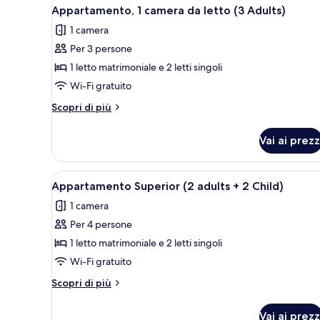
Apri
Una camera d'albergo con un le
7
(2
da
Appartamento, 1 camera da letto (3 Adults)
tutte
letto,
adults
1 camera
vista
le
+
piscina
Per 3 persone
foto
2
(2
per
1 letto matrimoniale e 2 letti singoli
adults
Children)
Appartamento,
+
Wi-Fi gratuito
2
1
Altri
Scopri di più
Children)
camera
dettagli
da
per
Vai ai prezz
Appartamento,
letto
1
(3
camera
Apri
Una camera d'albergo con un le
Adults)
8
da
Appartamento Superior (2 adults + 2 Child)
tutte
letto
1 camera
(3
le
Adults)
Per 4 persone
foto
per
1 letto matrimoniale e 2 letti singoli
Appartamento
Wi-Fi gratuito
Superior
Altri
Scopri di più
(2
dettagli
adults
per
Vai ai prezz