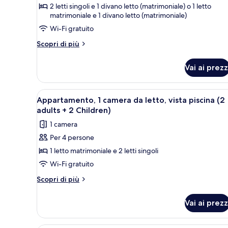
2 letti singoli e 1 divano letto (matrimoniale) o 1 letto
Appartamento,
Children)
matrimoniale e 1 divano letto (matrimoniale)
1
Wi-Fi gratuito
camera
da
Altri
Scopri di più
dettagli
letto,
per
vista
Vai ai prezz
Appartamento,
piscina
1
(2
camera
Apri
Un soggiorno moderno con un d
8
da
Appartamento, 1 camera da letto, vista piscina (2
adults
tutte
letto,
adults + 2 Children)
+
vista
le
1
1 camera
piscina
foto
(2
child)
Per 4 persone
per
adults
1 letto matrimoniale e 2 letti singoli
Appartamento,
+
1
1
Wi-Fi gratuito
child)
camera
Altri
Scopri di più
da
dettagli
per
letto,
Vai ai prezz
Appartamento,
vista
1
piscina
camera