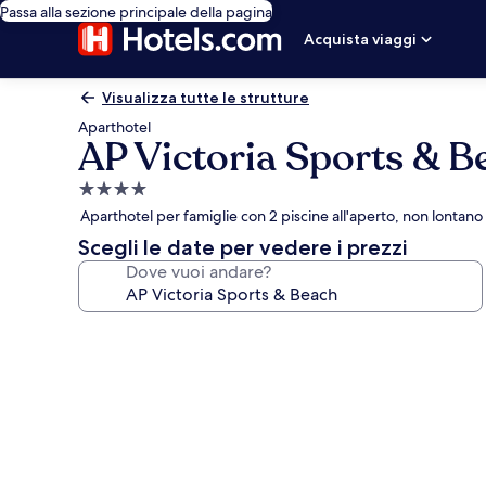
Passa alla sezione principale della pagina
Acquista viaggi
Visualizza tutte le strutture
Aparthotel
AP Victoria Sports & B
Struttura
a
Aparthotel per famiglie con 2 piscine all'aperto, non lontano
4.0
Scegli le date per vedere i prezzi
stelle
Dove vuoi andare?
Galleria
fotografica
per
AP
Victoria