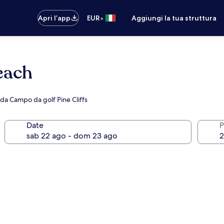
•
Apri l’app
EUR
Aggiungi la tua struttura
each
 da Campo da golf Pine Cliffs
Date
P