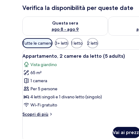
Verifica la disponibilità per queste date
Verifica la disponibilità per questa sera, ago 8 - ago
Verifica la di
Questa sera
ago 8 - ago 9
a
Filtri
Tutte le camere
3+ letti
1 letto
2 letti
disponibili
Apri
Un soggiorno moderno con un d
per
12
Appartamento, 2 camere da letto (5 adults)
tutte
le
Vista giardino
le
camere
65 m²
foto
per
1 camera
Appartamento,
Per 5 persone
2
4 letti singoli e 1 divano letto (singolo)
camere
Wi-Fi gratuito
da
Altri
Scopri di più
letto
dettagli
(5
per
adults)
Appartamento,
Vai ai prezz
2