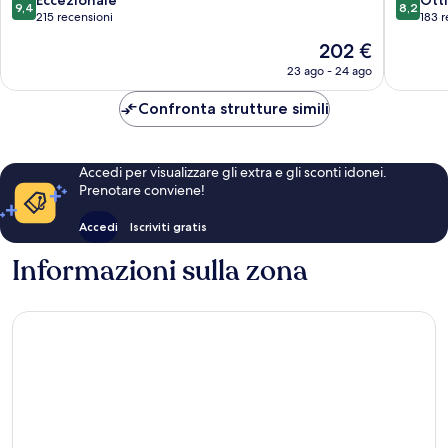
9,4
8,2
su
su
215 recensioni
183 r
10,
10,
Il
202 €
Eccezionale,
Ottimo,
prezzo
215
183
23 ago - 24 ago
attuale
recensioni
recensio
è
Confronta strutture simili
202 €
Accedi per visualizzare gli extra e gli sconti idonei.
Prenotare conviene!
Accedi
Iscriviti gratis
Informazioni sulla zona