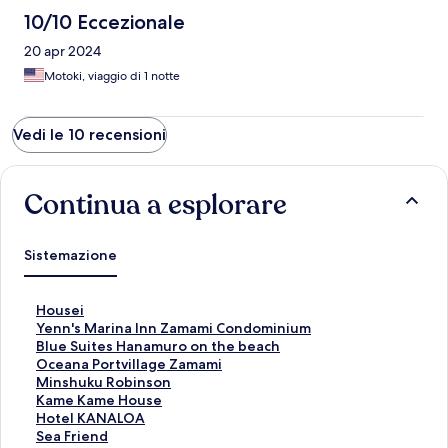
10/10 Eccezionale
20 apr 2024
Motoki, viaggio di 1 notte
Vedi le 10 recensioni
Continua a esplorare
Sistemazione
L
Housei
i
L
Yenn's Marina Inn Zamami Condominium
n
i
L
Blue Suites Hanamuro on the beach
k
n
i
L
Oceana Portvillage Zamami
c
k
n
i
L
Minshuku Robinson
h
c
k
n
i
L
Kame Kame House
e
h
c
k
n
i
L
Hotel KANALOA
a
e
h
c
k
n
i
L
Sea Friend