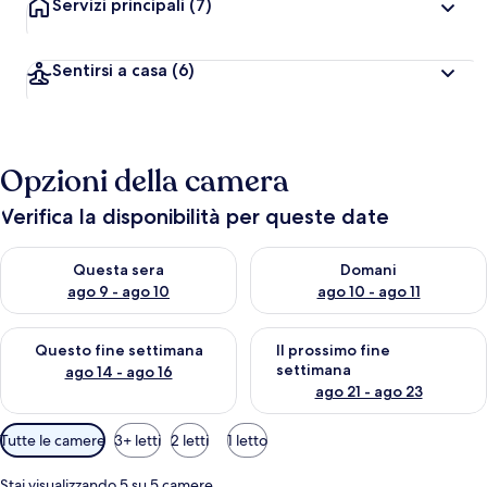
Servizi principali
(7)
Sentirsi a casa
(6)
Opzioni della camera
Verifica la disponibilità per queste date
Verifica la disponibilità per questa sera, ago 9 - ago 10
Verifica la disponibilità per d
Questa sera
Domani
ago 9 - ago 10
ago 10 - ago 11
Verifica la disponibilità per questo fine settimana, ago 14 - ag
Verifica la disponibilità per i
Questo fine settimana
Il prossimo fine
settimana
ago 14 - ago 16
ago 21 - ago 23
Filtri
Tutte le camere
3+ letti
2 letti
1 letto
disponibili
per
Stai visualizzando 5 su 5 camere