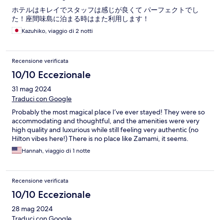
ホテルはキレイでスタッフは感じが良くて パーフェクトでし
た！座間味島に泊まる時はまた利用します！
Kazuhiko, viaggio di 2 notti
Recensione verificata
10/10 Eccezionale
31 mag 2024
Traduci con Google
Probably the most magical place I’ve ever stayed! They were so
accommodating and thoughtful, and the amenities were very
high quality and luxurious while still feeling very authentic (no
Hilton vibes here!) There is no place like Zamami, it seems.
Hannah, viaggio di 1 notte
Recensione verificata
10/10 Eccezionale
28 mag 2024
Traduci con Google