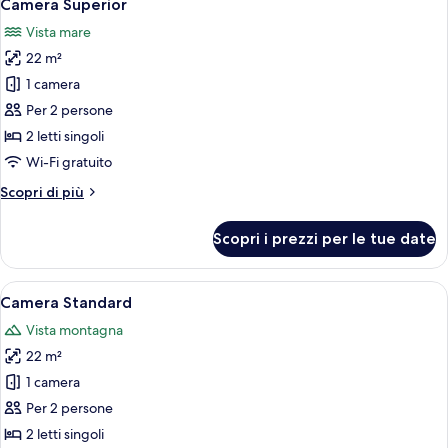
4
Camera Superior
tutte
Vista mare
le
22 m²
foto
per
1 camera
Camera
Per 2 persone
Superior
2 letti singoli
Wi-Fi gratuito
Altri
Scopri di più
dettagli
per
Scopri i prezzi per le tue date
Camera
Superior
Apri
Camera d'albergo con due letti, un tav
4
Camera Standard
tutte
Vista montagna
le
22 m²
foto
per
1 camera
Camera
Per 2 persone
Standard
2 letti singoli