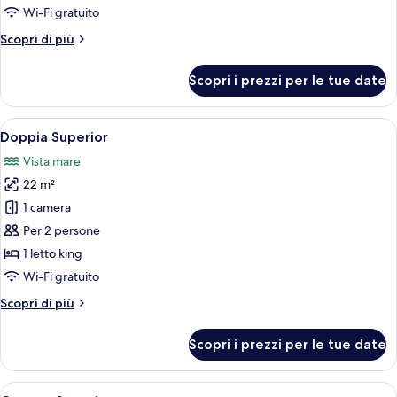
1
Wi-Fi gratuito
camera
Altri
Scopri di più
da
dettagli
letto,
per
Scopri i prezzi per le tue date
non
Suite
Executive,
fumatori,
1
Apri
Una camera d'albergo con una grande fi
vista
4
camera
Doppia Superior
tutte
mare
da
Vista mare
letto,
le
non
22 m²
foto
fumatori,
per
1 camera
vista
Doppia
mare
Per 2 persone
Superior
1 letto king
Wi-Fi gratuito
Altri
Scopri di più
dettagli
per
Scopri i prezzi per le tue date
Doppia
Superior
Apri
Camera d'albergo con due letti, una sc