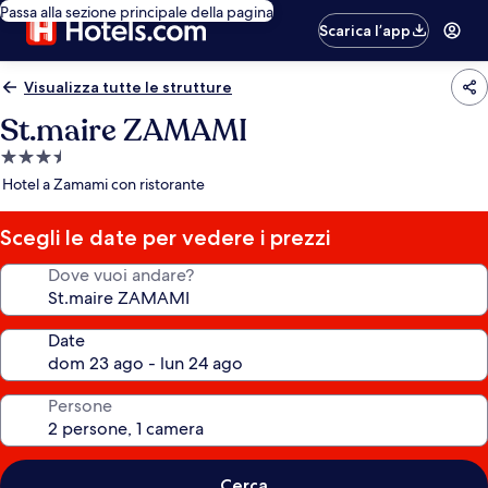
Passa alla sezione principale della pagina
Scarica l’app
Visualizza tutte le strutture
St.maire ZAMAMI
Struttura
a
Hotel a Zamami con ristorante
3.5
stelle
Scegli le date per vedere i prezzi
Dove vuoi andare?
Date
Persone
Cerca