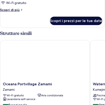
Wi-Fi gratuito
Altri
Scopri di più
dettagli
per
Scopri i prezzi per le tue date
Camera
Standard
Strutture simili
Oceana Portvillage Zamami
Watermar
Oceana
Waterm
Oceana Portvillage Zamami
Waterm
Portvillage
Hotel
Zamami
Kumeji
Zamami
Okinaw
Wi-Fi gratuito
Aria condizionata
Piscin
Zamami
Kume
Lavanderia self-service
Wi-Fi 
Island
Kumeji
9.4
8.2
Eccezionale
Ott