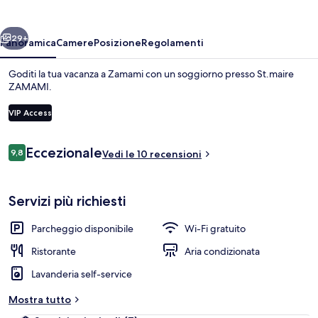
ietro
Avanti
29+
Panoramica
Camere
Posizione
Regolamenti
Goditi la tua vacanza a Zamami con un soggiorno presso St.maire
ZAMAMI.
VIP Access
Recensioni
Eccezionale
9,8
Vedi le 10 recensioni
9,8 su 10
Suite Executive, 1 camera da letto, no
Servizi più richiesti
Parcheggio disponibile
Wi-Fi gratuito
Ristorante
Aria condizionata
Lavanderia self-service
Mostra tutto