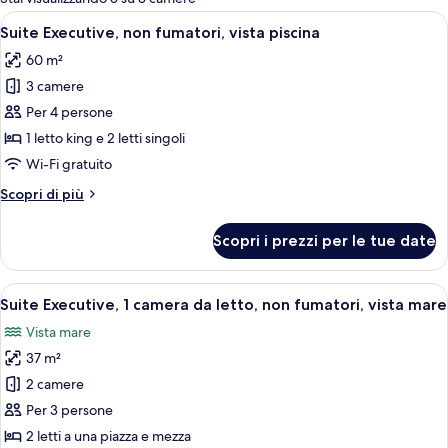
le
Apri
Un soggiorno moderno con divano, tavol
8
Suite Executive, non fumatori, vista piscina
camere
tutte
60 m²
le
3 camere
foto
per
Per 4 persone
Suite
1 letto king e 2 letti singoli
Executive,
Wi-Fi gratuito
non
Altri
Scopri di più
fumatori,
dettagli
vista
per
Scopri i prezzi per le tue date
Suite
piscina
Executive,
non
Apri
Una camera d'albergo moderna con un l
5
fumatori,
Suite Executive, 1 camera da letto, non fumatori, vista mare
tutte
vista
Vista mare
piscina
le
37 m²
foto
per
2 camere
Suite
Per 3 persone
Executive,
2 letti a una piazza e mezza