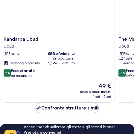
singoli
Kandarpa
The
Kandarpa Ubud
The Ma
Ubud
Mansion
Ubud
Ubud
Ubud
Resort
Piscina
Trasferimento
Piscin
Hotel
aeroportuale
Trasfe
&
Parcheggio gratuito
Wi-Fi gratuito
aeropo
Spa
9.4
8.6
Eccezionale
Ubud
Ecc
9,4
8,6
su
su
66 recensioni
649 
10,
10,
Il
49 €
Eccezionale,
Eccellen
prezzo
66
649
tasse e oneri inclusi
attuale
1 set - 2 set
recensioni
recensio
è
49 €
Confronta strutture simili
Accedi per visualizzare gli extra e gli sconti idonei.
Prenotare conviene!