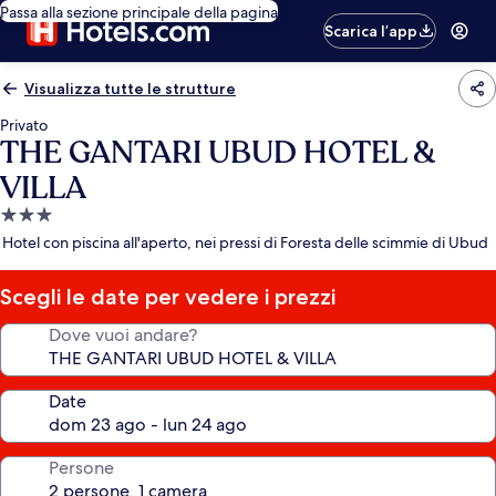
Passa alla sezione principale della pagina
Scarica l’app
Visualizza tutte le strutture
Privato
THE GANTARI UBUD HOTEL &
VILLA
Struttura
a
Hotel con piscina all'aperto, nei pressi di Foresta delle scimmie di Ubud
3.0
stelle
Scegli le date per vedere i prezzi
Dove vuoi andare?
Date
Persone