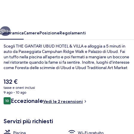
UBUD
HOTEL
&
ietro
Avanti
VILLA
13+
Panoramica
Camere
Posizione
Regolamenti
Scegli THE GANTARI UBUD HOTEL & VILLA e alloggia a 5 minuti in
auto da Passeggiata Campuhan Ridge Walk e Palazzo di Ubud. Fai
un tuffo nella piscina all'aperto e poi fermati a mangiare un boccone
nel ristorante quando la fame si fa sentire. Inoltre, luoghi d'interesse
come Foresta delle scimmie di Ubud e Ubud Traditional Art Market
si trovano a poca distanza in auto dalla struttura.
Il
132 €
prezzo
tasse e oneri inclusi
attuale
9 ago - 10 ago
Hall
è
Recensioni
Eccezionale
10
Vedi le 2 recensioni
132 €
10 su 10
Servizi più richiesti
Piscina
Wi-Fi gratuito