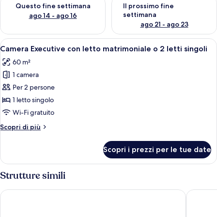
Verifica la disponibilità per questo fine settimana, ago 14 - ag
Verifica la disponibilità per i
Questo fine settimana
Il prossimo fine
settimana
ago 14 - ago 16
ago 21 - ago 23
Apri
Una moderna camera d'albergo con un l
4
Camera Executive con letto matrimoniale o 2 letti singoli
tutte
60 m²
le
1 camera
foto
per
Per 2 persone
Camera
1 letto singolo
Executive
Wi-Fi gratuito
con
Altri
Scopri di più
letto
dettagli
matrimoniale
per
Scopri i prezzi per le tue date
Camera
o
Executive
2
con
Strutture simili
letti
letto
singoli
matrimoniale
Kandarpa Ubud
The Mans
o
2
letti