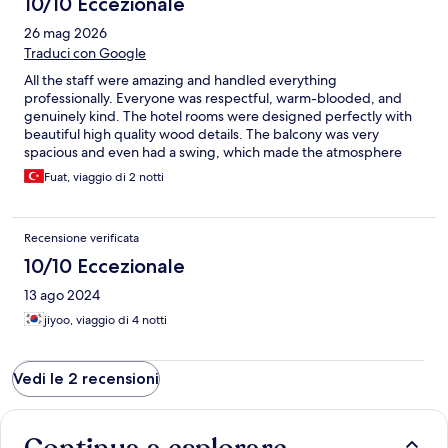
10/10 Eccezionale
26 mag 2026
Traduci con Google
All the staff were amazing and handled everything
professionally. Everyone was respectful, warm-blooded, and
genuinely kind. The hotel rooms were designed perfectly with
beautiful high quality wood details. The balcony was very
spacious and even had a swing, which made the atmosphere
even more relaxing. The bed and bathroom sizes were huge,
Fuat, viaggio di 2 notti
and the restaurant prices were quite affordable considering
how delicious the food was. We truly enjoyed our stay at Gantari
Hotel and would definitely recommend it.
Recensione verificata
10/10 Eccezionale
13 ago 2024
jiyoo, viaggio di 4 notti
Vedi le 2 recensioni