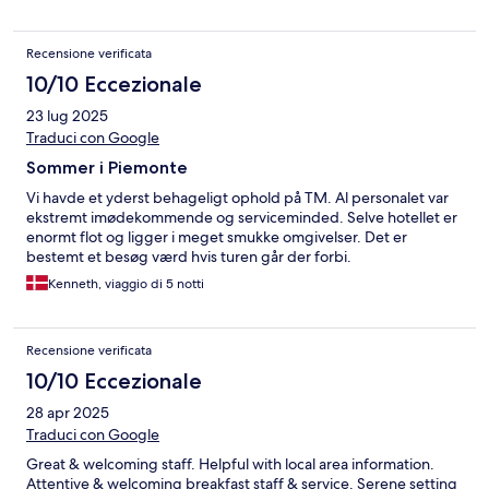
Recensione verificata
10/10 Eccezionale
23 lug 2025
Traduci con Google
Sommer i Piemonte
Vi havde et yderst behageligt ophold på TM. Al personalet var
ekstremt imødekommende og serviceminded. Selve hotellet er
enormt flot og ligger i meget smukke omgivelser. Det er
bestemt et besøg værd hvis turen går der forbi.
Kenneth, viaggio di 5 notti
Recensione verificata
10/10 Eccezionale
28 apr 2025
Traduci con Google
Great & welcoming staff. Helpful with local area information.
Attentive & welcoming breakfast staff & service. Serene setting