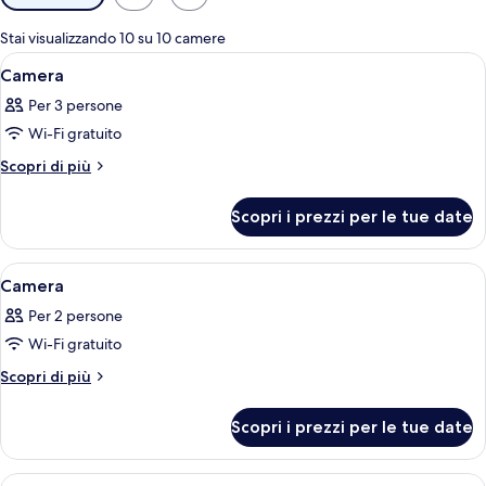
disponibili
per
Stai visualizzando 10 su 10 camere
le
Apri
Camera da letto con un letto grande,
42
Camera
camere
tutte
Per 3 persone
le
Wi-Fi gratuito
foto
per
Altri
Scopri di più
dettagli
Camera
per
Scopri i prezzi per le tue date
Camera
Apri
Una camera da letto con un letto, una
39
Camera
tutte
Per 2 persone
le
Wi-Fi gratuito
foto
per
Altri
Scopri di più
dettagli
Camera
per
Scopri i prezzi per le tue date
Camera
Apri
Una camera da letto con parete in matt