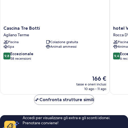
Cascina
hotel
Cascina Tre Botti
hotel V
Tre
Villa
Agliano Terme
Rocca D
Botti
Conte
Piscina
Colazione gratuita
Piscin
Agliano
Riccardi
Spa
Animali ammessi
Anima
Terme
Rocca
D'Arazzo
9.8
9.4
Eccezionale
Ecc
9,8
9,4
su
su
58 recensioni
6 rec
10,
10,
Eccezionale,
Eccezion
58
6
Il
166 €
recensioni
recensio
prezzo
tasse e oneri inclusi
attuale
10 ago - 11 ago
è
166 €
Confronta strutture simili
Accedi per visualizzare gli extra e gli sconti idonei.
Prenotare conviene!