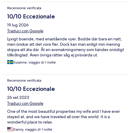
Recensione verificata
10/10 Eccezionale
19 lug 2026
Traduci con Google
Lyxigt boende, med enastående vyer. Bodde där bara en natt,
men önskar att det vore fler. Dock kan man enligt min mening
skippa att äta där. Åt en avsmakningsmeny som kändes onödigt
tillkrånglad. Även övriga rätter såg ej prisvärda ut.
Susanne, viaggio di 1 notte
Recensione verificata
10/10 Eccezionale
26 set 2023
Traduci con Google
One of the most beautiful properties my wife and I have ever
stayed at, and we have traveled all over the world. It is a
wonderful place to relax.
Danny, viaggio di 1 notte