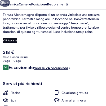
137+
Panoramica
Camere
Posizione
Regolamenti
Tenuta Montemagno dispone di un'azienda vinicola e una terrazza
panoramica. Fermati a mangiare un boccone nel bar/caffetteria in
loco, oppure lasciati coccolare con massaggi “deep tissue”,
trattamenti per il viso e riflessologia nel centro benessere. Le altre
dotazioni di questo agriturismo di lusso includono una piscina
all'aperto, un bar a bordo piscina e una sauna.
VIP Access
Il
318 €
Piscina all'aperto, ombrelloni da piscina
prezzo
tasse e oneri inclusi
attuale
9 ago - 10 ago
è
Recensioni
Eccezionale
10
Vedi le 24 recensioni
318 €
10 su 10
Servizi più richiesti
Piscina
Colazione gratuita
Spa
Animali ammessi