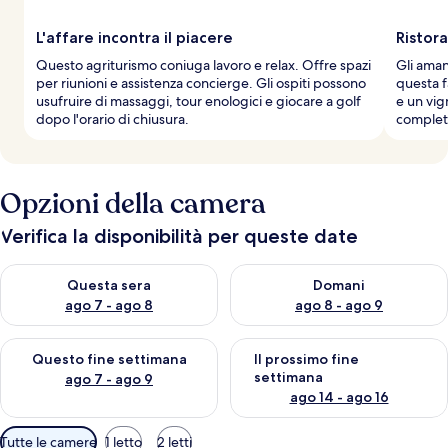
L'affare incontra il piacere
Ristora
Questo agriturismo coniuga lavoro e relax. Offre spazi
Gli aman
per riunioni e assistenza concierge. Gli ospiti possono
questa f
usufruire di massaggi, tour enologici e giocare a golf
e un vig
dopo l'orario di chiusura.
completa
Opzioni della camera
Verifica la disponibilità per queste date
Verifica la disponibilità per questa sera, ago 7 - ago 8
Verifica la disponibilità per d
Questa sera
Domani
ago 7 - ago 8
ago 8 - ago 9
Verifica la disponibilità per questo fine settimana, ago 7 - ago
Verifica la disponibilità per il
Questo fine settimana
Il prossimo fine
settimana
ago 7 - ago 9
ago 14 - ago 16
Filtri
Tutte le camere
1 letto
2 letti