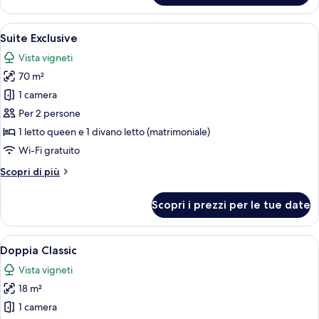
Superior
Apri
Una stanza accogliente con soffitto in
5
Suite Exclusive
tutte
Vista vigneti
le
70 m²
foto
per
1 camera
Suite
Per 2 persone
Exclusive
1 letto queen e 1 divano letto (matrimoniale)
Wi-Fi gratuito
Altri
Scopri di più
dettagli
per
Scopri i prezzi per le tue date
Suite
Exclusive
Apri
Una camera da letto con un letto, co
9
Doppia Classic
tutte
Vista vigneti
le
18 m²
foto
per
1 camera