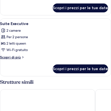
dettagli
vigneti
per
Scopri i prezzi per le tue date
Suite
Junior,
vista
Apri
Una camera da letto con un letto a bal
1
vigneti
Suite Executive
tutte
2 camere
le
Per 2 persone
foto
per
2 letti queen
Suite
Wi-Fi gratuito
Executive
Altri
Scopri di più
dettagli
per
Scopri i prezzi per le tue date
Suite
Executive
Strutture simili
Cascina Tre Botti
hotel Vil