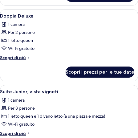
Junior,
vista
Apri
Una camera da letto con un letto, como
1
cortile
Doppia Deluxe
tutte
1 camera
le
Per 2 persone
foto
per
1 letto queen
Doppia
Wi-Fi gratuito
Deluxe
Altri
Scopri di più
dettagli
per
Scopri i prezzi per le tue date
Doppia
Deluxe
Apri
Una camera accogliente con un letto, 
1
Suite Junior, vista vigneti
tutte
1 camera
le
Per 3 persone
foto
per
1 letto queen e 1 divano letto (a una piazza e mezza)
Suite
Wi-Fi gratuito
Junior,
Altri
Scopri di più
vista