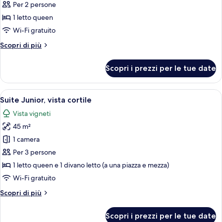
Doppia
Per 2 persone
Classic
1 letto queen
Wi-Fi gratuito
Altri
Scopri di più
dettagli
per
Scopri i prezzi per le tue date
Doppia
Classic
Apri
Una cucina moderna con un armadietto
42
Suite Junior, vista cortile
tutte
Vista vigneti
le
45 m²
foto
per
1 camera
Suite
Per 3 persone
Junior,
1 letto queen e 1 divano letto (a una piazza e mezza)
vista
Wi-Fi gratuito
cortile
Altri
Scopri di più
dettagli
per
Scopri i prezzi per le tue date
Suite