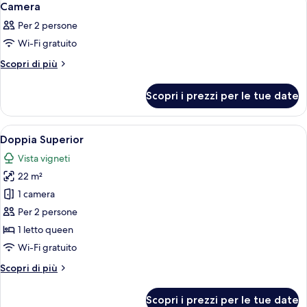
9
Camera
tutte
Per 2 persone
le
Wi-Fi gratuito
foto
per
Altri
Scopri di più
dettagli
Camera
per
Scopri i prezzi per le tue date
Camera
Apri
Una camera da letto ordinata con un l
34
Doppia Superior
tutte
Vista vigneti
le
22 m²
foto
per
1 camera
Doppia
Per 2 persone
Superior
1 letto queen
Wi-Fi gratuito
Altri
Scopri di più
dettagli
per
Scopri i prezzi per le tue date
Doppia