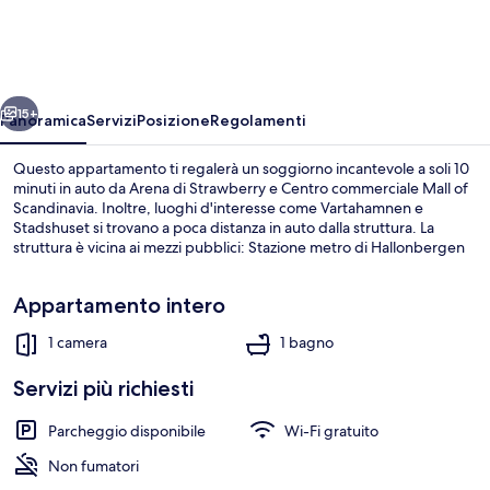
Studio
Apartment
Street
ietro
Avanti
View
15+
Panoramica
Servizi
Posizione
Regolamenti
-
Questo appartamento ti regalerà un soggiorno incantevole a soli 10
Cityliving
minuti in auto da Arena di Strawberry e Centro commerciale Mall of
Scandinavia. Inoltre, luoghi d'interesse come Vartahamnen e
Umami
Stadshuset si trovano a poca distanza in auto dalla struttura. La
struttura è vicina ai mezzi pubblici: Stazione metro di Hallonbergen
si trova a 5 min di distanza.
Appartamento intero
1 camera
1 bagno
Appartamento, 1 camera da letto, balcon
Servizi più richiesti
Parcheggio disponibile
Wi-Fi gratuito
Non fumatori