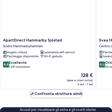
ApartDirect
Svea
ApartDirect Hammarby Sjöstad
Svea H
Hammarby
Hostel
Södra Hammarbyhamnen
Centro 
Sjöstad
AB
Angolo cottura
Lavanderia self-service
Parche
Södra
Centro
Parcheggio disponibile
Wi-Fi gratuito
Lavand
Hammarbyhamnen
di
Stoccol
8.8
8.0
Eccellente
Ott
8,8
8,0
su
su
1.391 recensioni
25 r
10,
10,
Il
128 €
Eccellente,
Ottimo,
prezzo
1.391
25
tasse e oneri inclusi
attuale
6 set - 7 set
recensioni
recensio
è
128 €
Confronta strutture simili
Accedi per visualizzare gli extra e gli sconti idonei.