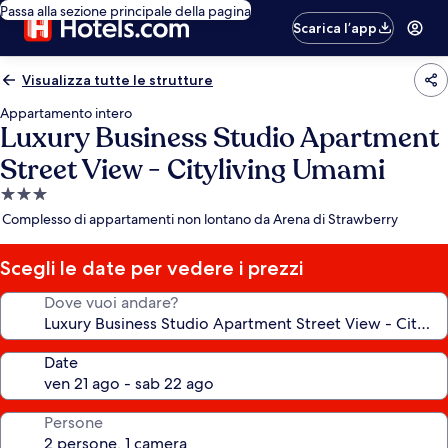
Passa alla sezione principale della pagina
Scarica l’app
Visualizza tutte le strutture
Appartamento intero
Luxury Business Studio Apartment
Street View - Cityliving Umami
Struttura
a
Complesso di appartamenti non lontano da Arena di Strawberry
3.0
stelle
Scegli le date per vedere i prezzi
Dove vuoi andare?
Date
Persone