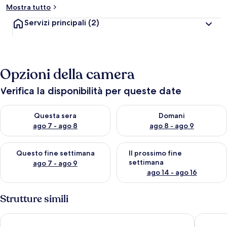
Mostra tutto
Servizi principali
(2)
Opzioni della camera
Verifica la disponibilità per queste date
Verifica la disponibilità per questa sera, ago 7 - ago 8
Verifica la disponibilità per d
Questa sera
Domani
ago 7 - ago 8
ago 8 - ago 9
Verifica la disponibilità per questo fine settimana, ago 7 - ago
Verifica la disponibilità per il
Questo fine settimana
Il prossimo fine
settimana
ago 7 - ago 9
ago 14 - ago 16
Strutture simili
ApartDirect Hammarby Sjöstad
Svea Hos