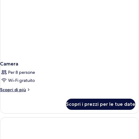
Camera
Per 8 persone
Wi-Fi gratuito
Altri
Scopri di più
dettagli
per
Scopri i prezzi per le tue date
Camera