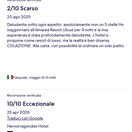
2/10 Scarso
20 ago 2025
Deludente sotto ogni aspetto: assolutamente non un 5 stelle Ho
soggiornato all’Amarea Resort Ubud per 4 notti e la mia
esperienza è stata profondamente deludente. L’hotel si
propone come resort di lusso, ma la realtà è ben diversa.
COLAZIONE: Alla carta, con possibilità di ordinare un solo piatto.
Ci si aspetterebbe qualità elevata, invece mediocre e privo di
cura SPAZI COMUNI: inesistenti. Nessuna lounge o bar, solo il
ristorante Nori (al chiuso e poco invitante) PISCINA: trascurata,
nessun servizio e personale assente (vassoi della floating
breakfast lasciati dentro) SPA: due piccoli stanze sulla piscina.
Durante il massaggio di coppia il personale all’esterno
Pasquale, viaggio di 4 notti
schiamazzava disturbando la nostra esperienza. CAMERA: la villa
con piscina è l’unico punto a favore della struttura, anche se con
gravi difetti. Insonorizzazione non all’altezza (musica e urla dei
Recensione verificata
vicini fino a tarda notte, nonostante le segnalazioni), vasca
10/10 Eccezionale
esterna poco sfruttabile causa capienza non sufficiente del
boiler di acqua calda, presenza costante di rane (una molto
25 apr 2026
grande entrata in camera). SERVIZIO CLIENTI: nessuna
Traduci con Google
attenzione o scuse per i disagi sopra elencati. Al checkout, alle
5:30 del mattino, ci hanno persino chiesto di pagare due cialde
Hervorragendes Hotel
di caffè da 1,80€, nonostante ci fosse stato detto che erano