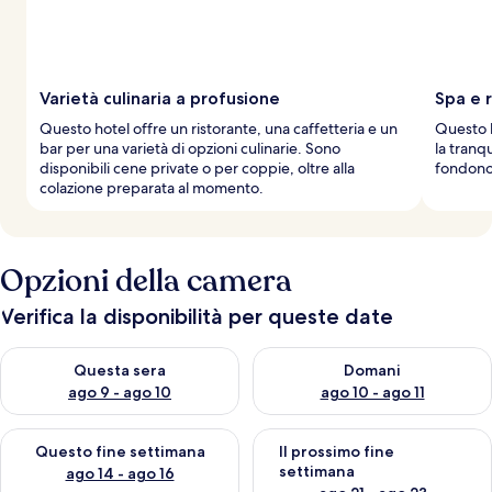
Varietà culinaria a profusione
Spa e r
Questo hotel offre un ristorante, una caffetteria e un
Questo h
bar per una varietà di opzioni culinarie. Sono
la tranqu
disponibili cene private o per coppie, oltre alla
fondono 
colazione preparata al momento.
Opzioni della camera
Verifica la disponibilità per queste date
Verifica la disponibilità per questa sera, ago 9 - ago 10
Verifica la disponibilità per d
Questa sera
Domani
ago 9 - ago 10
ago 10 - ago 11
Verifica la disponibilità per questo fine settimana, ago 14 - ag
Verifica la disponibilità per i
Questo fine settimana
Il prossimo fine
settimana
ago 14 - ago 16