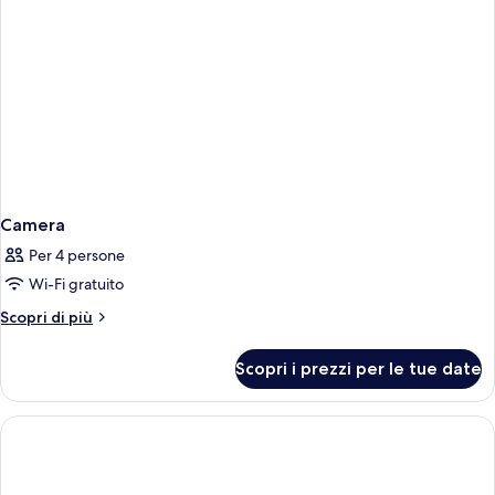
Camera
Per 4 persone
Wi-Fi gratuito
Altri
Scopri di più
dettagli
per
Scopri i prezzi per le tue date
Camera