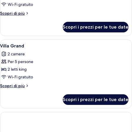
One
Wi-Fi gratuito
Bedroom
Altri
Scopri di più
Villa
dettagli
with
per
Scopri i prezzi per le tue date
Grand
Private
One
Pool
Bedroom
Apri
Una casa moderna con piscina, terrazza
and
11
Villa
Villa Grand
tutte
Bathtub
with
2 camere
Private
le
Pool
Per 5 persone
foto
and
per
2 letti king
Bathtub
Villa
Wi-Fi gratuito
Grand
Altri
Scopri di più
dettagli
per
Scopri i prezzi per le tue date
Villa
Grand