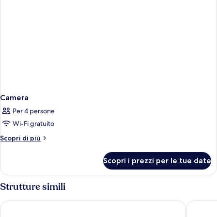
Camera
Per 4 persone
Wi-Fi gratuito
Altri
Scopri di più
dettagli
per
Scopri i prezzi per le tue date
Camera
Strutture simili
Arma Museum & Resort
Aksmi Sui