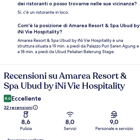
dei ristoranti o posso trovarne nelle sue vicinanze?
Sì, c'è un ristorante in loco.
Com'è la posizione di Amarea Resort & Spa Ubud by
iNi Vie Hospitality?
Amarea Resort & Spa Ubud by iNi Vie Hospitality è una
struttura situata a 19 min. a piedi da Palazzo Puri Saren Agung e
a 18 min. a piedi da Ubud Peliatan Balerung Stage.
Recensioni su Amarea Resort &
Recensioni
Spa Ubud by iNi Vie Hospitality
Eccellente
8,6
32 recensioni
8,6
8,0
9,0
Pulizia
Servizi
Personale e servizio
Recensioni
Recensione verificata