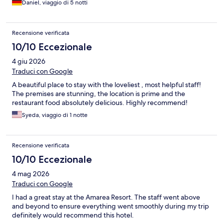
Daniel, viaggio di 5 notti
incluse. Per il rapporto qualità/ prezzo, il soggiorno non è
minimamente all’altezza. Non offre servizi, comfort o assistenza
degni di quanto si spende. Esperienza che non consiglio
Recensione verificata
10/10 Eccezionale
4 giu 2026
Traduci con Google
A beautiful place to stay with the loveliest , most helpful staff!
The premises are stunning, the location is prime and the
restaurant food absolutely delicious. Highly recommend!
Syeda, viaggio di 1 notte
Recensione verificata
10/10 Eccezionale
4 mag 2026
Traduci con Google
I had a great stay at the Amarea Resort. The staff went above
and beyond to ensure everything went smoothly during my trip
definitely would recommend this hotel.