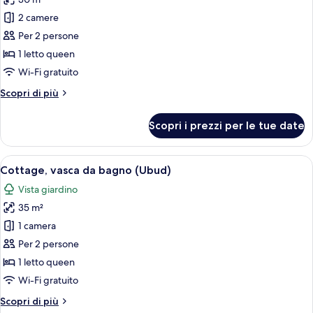
le
2 camere
foto
per
Per 2 persone
Suite,
1 letto queen
vasca
Wi-Fi gratuito
da
Altri
Scopri di più
bagno
dettagli
(Ubud)
per
Scopri i prezzi per le tue date
Suite,
vasca
da
Apri
Un letto a baldacchino con biancheria b
11
bagno
Cottage, vasca da bagno (Ubud)
tutte
(Ubud)
Vista giardino
le
35 m²
foto
per
1 camera
Cottage,
Per 2 persone
vasca
1 letto queen
da
Wi-Fi gratuito
bagno
Altri
Scopri di più
(Ubud)
dettagli