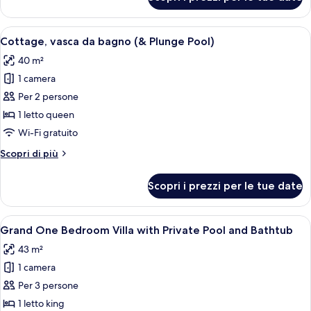
Cottage
Grand,
vasca
Apri
Area piscina con tappetino decorativo,
7
da
Cottage, vasca da bagno (& Plunge Pool)
tutte
bagno
40 m²
le
1 camera
foto
per
Per 2 persone
Cottage,
1 letto queen
vasca
Wi-Fi gratuito
da
Altri
Scopri di più
bagno
dettagli
(&
per
Scopri i prezzi per le tue date
Cottage,
Plunge
vasca
Pool)
da
Apri
Una camera d'albergo moderna con un'a
7
bagno
Grand One Bedroom Villa with Private Pool and Bathtub
tutte
(&
43 m²
Plunge
le
Pool)
1 camera
foto
per
Per 3 persone
Grand
1 letto king