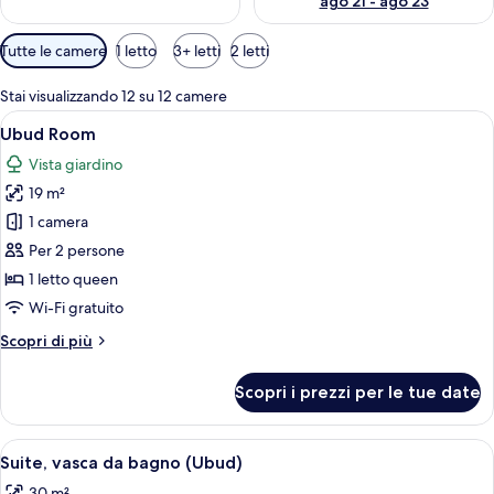
ago 21 - ago 23
Filtri
Tutte le camere
1 letto
3+ letti
2 letti
disponibili
per
Stai visualizzando 12 su 12 camere
le
Apri
Una camera d'albergo moderna con un
6
Ubud Room
camere
tutte
Vista giardino
le
19 m²
foto
per
1 camera
Ubud
Per 2 persone
Room
1 letto queen
Wi-Fi gratuito
Altri
Scopri di più
dettagli
per
Scopri i prezzi per le tue date
Ubud
Room
Apri
Una camera da letto moderna con un let
6
Suite, vasca da bagno (Ubud)
tutte
30 m²