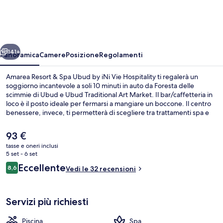
&
Spa
Ubud
ietro
Avanti
by
141+
Panoramica
Camere
Posizione
Regolamenti
iNi
Amarea Resort & Spa Ubud by iNi Vie Hospitality ti regalerà un
Vie
soggiorno incantevole a soli 10 minuti in auto da Foresta delle
scimmie di Ubud e Ubud Traditional Art Market. Il bar/caffetteria in
Hospitality
loco è il posto ideale per fermarsi a mangiare un boccone. Il centro
benessere, invece, ti permetterà di scegliere tra trattamenti spa e
tanto altro ancora. In questo resort di lusso troverai anche una
piscina all'aperto, un bar/lounge e un giardino.
Il
93 €
prezzo
tasse e oneri inclusi
attuale
5 set - 6 set
Facciata della struttura
è
Recensioni
Eccellente
8,6
Vedi le 32 recensioni
93 €
8,6 su 10
Servizi più richiesti
Piscina
Spa