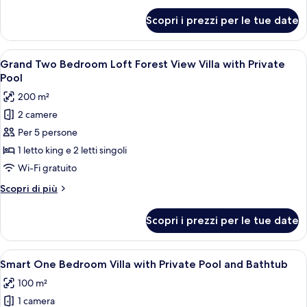
per
Scopri i prezzi per le tue date
Cottage,
vasca
da
Apri
Un ampio soggiorno con divano, poltro
10
bagno
Grand Two Bedroom Loft Forest View Villa with Private
tutte
(Ubud)
Pool
le
200 m²
foto
2 camere
per
Per 5 persone
Grand
Two
1 letto king e 2 letti singoli
Bedroom
Wi-Fi gratuito
Loft
Altri
Scopri di più
Forest
dettagli
View
per
Scopri i prezzi per le tue date
Grand
Villa
Two
with
Bedroom
Apri
Una camera da letto con un letto grand
Private
7
Loft
Smart One Bedroom Villa with Private Pool and Bathtub
tutte
Forest
Pool
100 m²
View
le
Villa
1 camera
foto