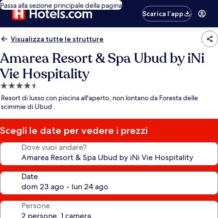
Passa alla sezione principale della pagina
Scarica l’app
Visualizza tutte le strutture
Amarea Resort & Spa Ubud by iNi
Vie Hospitality
Struttura
a
Resort di lusso con piscina all'aperto, non lontano da Foresta delle
4.5
scimmie di Ubud
stelle
Scegli le date per vedere i prezzi
Dove vuoi andare?
Date
Persone