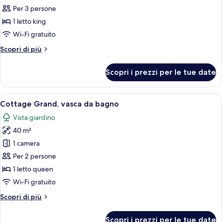
with
per
Per 3 persone
Private
Smart
Pool
1 letto king
One
Wi-Fi gratuito
Bedroom
Altri
Scopri di più
Villa
dettagli
with
per
Scopri i prezzi per le tue date
Smart
Private
One
Pool
Bedroom
Apri
Una camera da letto con un letto, com
and
7
Villa
Cottage Grand, vasca da bagno
tutte
Bathtub
with
Vista giardino
Private
le
Pool
40 m²
foto
and
per
1 camera
Bathtub
Cottage
Per 2 persone
Grand,
1 letto queen
vasca
Wi-Fi gratuito
da
Altri
Scopri di più
bagno
dettagli
per
Scopri i prezzi per le tue date