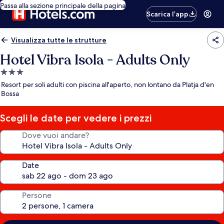
Passa alla sezione principale della pagina
Scarica l’app
Visualizza tutte le strutture
Hotel Vibra Isola - Adults Only
Struttura
a
Resort per soli adulti con piscina all'aperto, non lontano da Platja d'en
3.0
Bossa
stelle
Scegli le date per vedere i prezzi
Dove vuoi andare?
Date
Persone