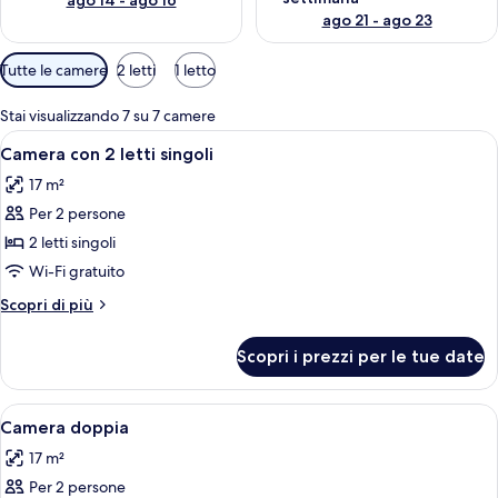
ago 14 - ago 16
ago 21 - ago 23
Filtri
Tutte le camere
2 letti
1 letto
disponibili
per
Stai visualizzando 7 su 7 camere
le
Apri
Una camera d'albergo moderna con un l
6
Camera con 2 letti singoli
camere
tutte
17 m²
le
Per 2 persone
foto
per
2 letti singoli
Camera
Wi-Fi gratuito
con
Altri
Scopri di più
2
dettagli
letti
per
Scopri i prezzi per le tue date
Camera
singoli
con
2
Apri
Una camera d'albergo con un letto, una
4
letti
Camera doppia
tutte
singoli
17 m²
le
Per 2 persone
foto