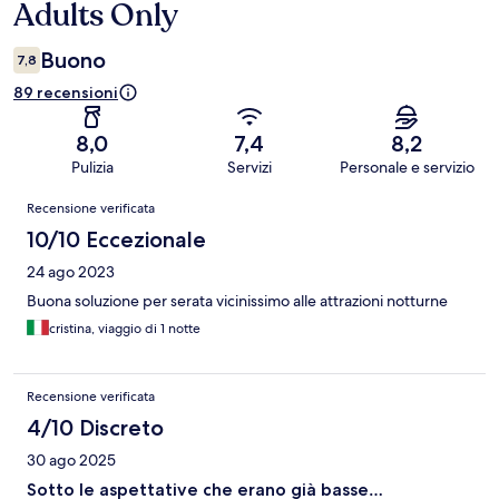
Adults Only
Buono
7,8
89 recensioni
8,0
7,4
8,2
Pulizia
Servizi
Personale e servizio
Recensioni
Recensione verificata
10/10 Eccezionale
24 ago 2023
Buona soluzione per serata vicinissimo alle attrazioni notturne
cristina, viaggio di 1 notte
Recensione verificata
4/10 Discreto
30 ago 2025
Sotto le aspettative che erano già basse…