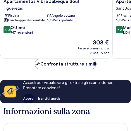
Apartamentos
Apartam
Apartamentos Vibra Jabeque Soul
Aparta
Vibra
Sal
Figueretas
Sant Jos
Jabeque
Rossa
Piscina
Angolo cottura
Piscin
Soul
Sant
Parcheggio disponibile
Wi-Fi gratuito
Wi-Fi 
Figueretas
Josep
de
8.0
9.2
Ottimo
Mer
8,0
9,2
sa
su
su
747 recensioni
1.134
Talaia
10,
10,
Il
308 €
Ottimo,
Meravigl
prezzo
747
1.134
tasse e oneri inclusi
attuale
8 set - 9 set
recensioni
recensio
è
308 €
Confronta strutture simili
Accedi per visualizzare gli extra e gli sconti idonei.
Prenotare conviene!
Accedi
Iscriviti gratis
Informazioni sulla zona