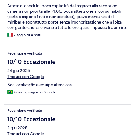
Attesa al check in, poca ospitalità del ragazzo alla reception,
camera non pronta alle 14:00, poca attenzione ai consumabili
(carta e sapone finiti e non sostituiti), grave mancanza del
minibar e soprattutto porte senza insonorizzazione che a Ibiza
con gente che va e viene a tutte le ore quasi impossibili dormire.
Unica nota positiva la signora delle colazioni, molto ospitale,
Viaggio di 4 notti
cordiale e che sa dare ottimi consigli. Non credo tornerò in
questa struttura.
Recensione verificata
10/10 Eccezionale
24 giu 2025
Traduci con Google
Boa localização e equipe atenciosa
Ricardo, viaggio di 2 notti
Recensione verificata
10/10 Eccezionale
2 giu 2025
Traduci con Google