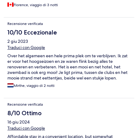
Florence, viaggio di 3 notti
Recensione verificata
10/10 Eccezionale
2 giu 2023
Traduci con Google
Over het algemeen een hele prima plek om te verblijven. Ik zat
er voor het hoogseizoen en ze waren flink bezig alles te
renoveren en verbeteren. Het is een mooi en net hotel, het
zwembad is ook erg mooi! Je ligt prima, tussen de clubs en het
mooie strand met eettentjes, beide wel een stukje lopen.
Vriendelijk personeel en over het algemeen netjes en schoon
Mirthe, viaggio di 2 notti
Recensione verificata
8/10 Ottimo
16 giu 2024
Traduci con Google
Affordable stay in a convenient location, but somewhat