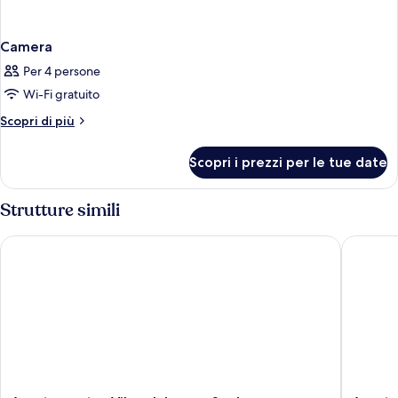
Camera
Per 4 persone
Wi-Fi gratuito
Altri
Scopri di più
dettagli
per
Scopri i prezzi per le tue date
Camera
Strutture simili
Apartamentos Vibra Jabeque Soul
Apartame