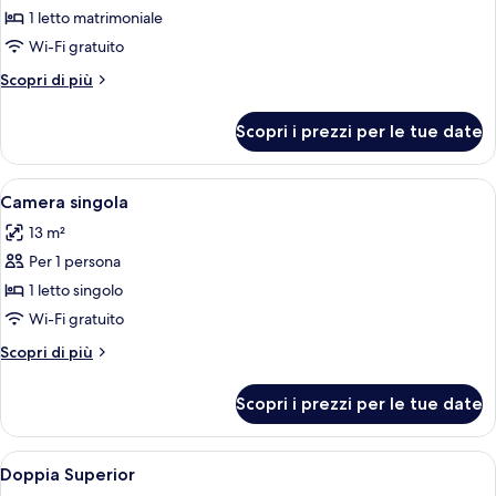
per
1 letto matrimoniale
Camera
Wi-Fi gratuito
doppia
Altri
Scopri di più
dettagli
per
Scopri i prezzi per le tue date
Camera
doppia
Apri
Una camera d'albergo moderna con un
3
Camera singola
tutte
13 m²
le
Per 1 persona
foto
per
1 letto singolo
Camera
Wi-Fi gratuito
singola
Altri
Scopri di più
dettagli
per
Scopri i prezzi per le tue date
Camera
singola
Apri
Un balcone con sedie e tavolo bianchi,
8
Doppia Superior
tutte