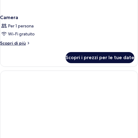
Camera
Per 1 persona
Wi-Fi gratuito
Altri
Scopri di più
dettagli
per
Scopri i prezzi per le tue date
Camera