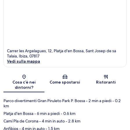
Carrer les Argelagues, 12, Platja d'en Bossa, Sant Josep de sa
Talaia, Ibiza, 07817
Vedi sulla mappa
Mappa
Cosa c’è nei
Come spostarsi
Ristoranti
dintorni?
Parco divertimenti Gran Piruleto Park P. Bossa
- 2 min a piedi
- 0.2
km
Platja d'en Bossa
- 6 min a piedi
- 0.6 km
Camí Pla de Corona
- 4 min in auto
- 2.8 km
Anfibios
- 4 min in auto
- 1.5 km