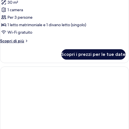
30 m²
le
1 camera
foto
per
Per 3 persone
Doppia
1 letto matrimoniale e 1 divano letto (singolo)
Superior
Wi-Fi gratuito
Altri
Scopri di più
dettagli
per
Scopri i prezzi per le tue date
Doppia
Superior