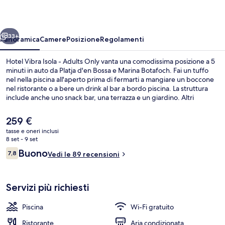
-
Adults
ietro
Avanti
Only
33+
Panoramica
Camere
Posizione
Regolamenti
Hotel Vibra Isola - Adults Only vanta una comodissima posizione a 5
minuti in auto da Platja d'en Bossa e Marina Botafoch. Fai un tuffo
nel nella piscina all'aperto prima di fermarti a mangiare un boccone
nel ristorante o a bere un drink al bar a bordo piscina. La struttura
include anche uno snack bar, una terrazza e un giardino. Altri
viaggiatori apprezzano il personale gentile della struttura.
Il
259 €
prezzo
tasse e oneri inclusi
attuale
8 set - 9 set
Camera con 2 letti singoli | Terrazza/p
è
Recensioni
Buono
7,8
Vedi le 89 recensioni
259 €
7,8 su 10
Servizi più richiesti
Piscina
Wi-Fi gratuito
Ristorante
Aria condizionata