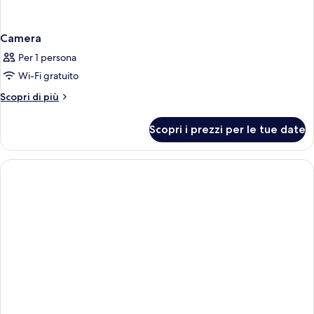
Camera
Per 1 persona
Wi-Fi gratuito
Altri
Scopri di più
dettagli
per
Scopri i prezzi per le tue date
Camera