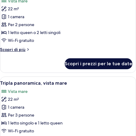
Vista mare
le
22 m²
foto
per
1 camera
Doppia
Per 2 persone
Superior,
1 letto queen o 2 letti singoli
vista
Wi-Fi gratuito
mare
Altri
Scopri di più
dettagli
per
Scopri i prezzi per le tue date
Doppia
Superior,
vista
Apri
Una camera da letto con un letto, una s
5
mare
Tripla panoramica, vista mare
tutte
Vista mare
le
22 m²
foto
per
1 camera
Tripla
Per 3 persone
panoramica,
1 letto singolo e 1 letto queen
vista
Wi-Fi gratuito
mare