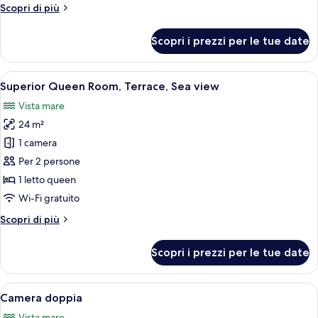
Altri
Scopri di più
idromassaggio,
dettagli
vista
per
Scopri i prezzi per le tue date
mare
Camera,
1
(Balcony)
letto
Apri
Una camera d'albergo con un letto, un
11
king,
Superior Queen Room, Terrace, Sea view
tutte
idromassaggio,
Vista mare
vista
le
mare
24 m²
foto
(Balcony)
per
1 camera
Superior
Per 2 persone
Queen
1 letto queen
Room,
Wi-Fi gratuito
Terrace,
Altri
Scopri di più
Sea
dettagli
view
per
Scopri i prezzi per le tue date
Superior
Queen
Room,
Apri
Un hotel sulla costa con numerosi balc
1
Terrace,
Camera doppia
tutte
Sea
Vista mare