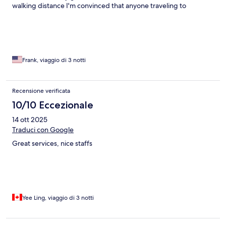
walking distance I'm convinced that anyone traveling to
Positano would be pleased with these accommodations. I WILL
go back one day!
Frank, viaggio di 3 notti
Recensione verificata
10/10 Eccezionale
14 ott 2025
Traduci con Google
Great services, nice staffs
Yee Ling, viaggio di 3 notti