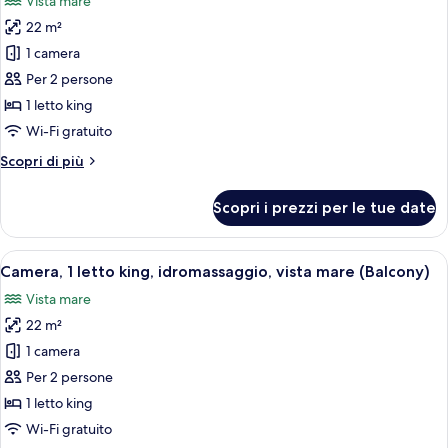
Vista mare
le
22 m²
foto
per
1 camera
Camera,
Per 2 persone
1
1 letto king
letto
Wi-Fi gratuito
king,
Altri
Scopri di più
idromassaggio,
dettagli
vista
per
Scopri i prezzi per le tue date
mare
Camera,
1
(Terrace)
letto
Apri
Una camera d'hotel con un letto, un c
5
king,
Camera, 1 letto king, idromassaggio, vista mare (Balcony)
tutte
idromassaggio,
Vista mare
vista
le
mare
22 m²
foto
(Terrace)
per
1 camera
Camera,
Per 2 persone
1
1 letto king
letto
Wi-Fi gratuito
king,