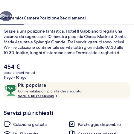
ietro
Avanti
60+
Panoramica
Camere
Posizione
Regolamenti
Grazie a una posizione fantastica, Hotel Il Gabbiano ti regala una
vacanza da sogno a soli 10 minuti a piedi da Chiesa Madre di Santa
Maria Assunta e Spiaggia Grande. Tra i servizi gratuiti sono inclusi
Wi-Fi e colazione continentale servita tutti i giorni dalle 07:30 alle
10:30. Inoltre, luoghi d'interesse come Terminal dei traghetti di
Positano e Spiaggia di Fornillo si trovano a soli 15 minuti a piedi. Le
recensioni degli ospiti lodano il personale gentile della struttura.
Il
454 €
prezzo
tasse e oneri inclusi
attuale
9 ago - 10 ago
Camera, 1 letto king, idromassaggio, vi
è
Recensioni
9,6
Più popolare
454 €
C
su
Con le valutazioni più alte dei viaggiatori
o
Vedi le 131 recensioni
10,
n
Più
popolare
Servizi più richiesti
l
e
Colazione gratuita
Parcheggio disponibile
v
a