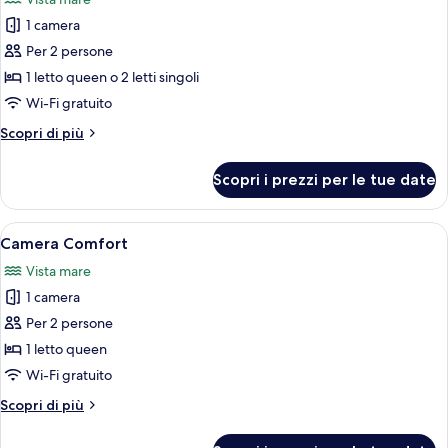
view
le
1 camera
foto
per
Per 2 persone
Camera
1 letto queen o 2 letti singoli
doppia
Wi-Fi gratuito
Altri
Scopri di più
dettagli
per
Scopri i prezzi per le tue date
Camera
doppia
Apri
Una camera da letto con un letto, una s
9
Camera Comfort
tutte
Vista mare
le
1 camera
foto
per
Per 2 persone
Camera
1 letto queen
Comfort
Wi-Fi gratuito
Altri
Scopri di più
dettagli
per