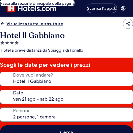
Passa alla sezione principale della pagina
Scarica l’app
Visualizza tutte le strutture
Hotel Il Gabbiano
Struttura
a
Hotel a breve distanza da Spiaggia di Fornillo
4.0
stelle
Scegli le date per vedere i prezzi
Dove vuoi andare?
Date
Persone
Cerca