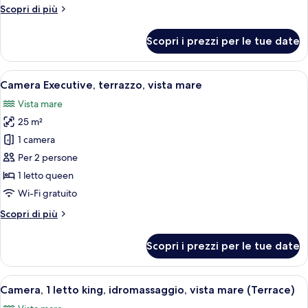
Altri
Scopri di più
dettagli
per
Scopri i prezzi per le tue date
Tripla
panoramica,
vista
Apri
Una camera d'albergo moderna con un gr
15
mare
Camera Executive, terrazzo, vista mare
tutte
Vista mare
le
25 m²
foto
per
1 camera
Camera
Per 2 persone
Executive,
1 letto queen
terrazzo,
Wi-Fi gratuito
vista
Altri
Scopri di più
mare
dettagli
per
Scopri i prezzi per le tue date
Camera
Executive,
terrazzo,
Apri
Una camera d'albergo con un letto, una
6
vista
Camera, 1 letto king, idromassaggio, vista mare (Terrace)
tutte
mare