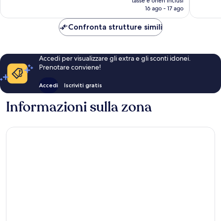
137
tasse e oneri inclusi
recensio
attuale
16 ago - 17 ago
recensioni
è
339 €
Confronta strutture simili
Accedi per visualizzare gli extra e gli sconti idonei.
Prenotare conviene!
Accedi
Iscriviti gratis
Informazioni sulla zona