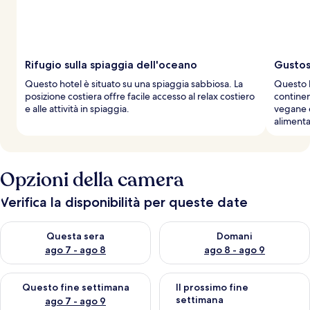
i
a
g
g
i
a
Rifugio sulla spiaggia dell'oceano
Gustos
t
Questo hotel è situato su una spiaggia sabbiosa. La
Questo h
o
posizione costiera offre facile accesso al relax costiero
continen
r
e alle attività in spiaggia.
vegane 
i
alimenta
Opzioni della camera
Verifica la disponibilità per queste date
Verifica la disponibilità per questa sera, ago 7 - ago 8
Verifica la disponibilità per d
Questa sera
Domani
ago 7 - ago 8
ago 8 - ago 9
Verifica la disponibilità per questo fine settimana, ago 7 - ago
Verifica la disponibilità per il
Questo fine settimana
Il prossimo fine
settimana
ago 7 - ago 9