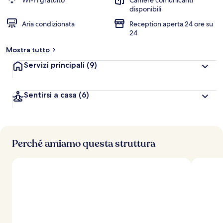
Wi-Fi gratuito
Camere comunicanti
l
disponibili
u
Aria condizionata
Reception aperta 24 ore su
t
24
a
z
Mostra tutto
i
o
Servizi principali
(9)
n
i
Sentirsi a casa
(6)
p
i
ù
a
Perché amiamo questa struttura
l
t
e
d
e
i
v