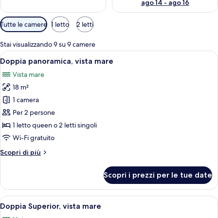
ago 14 - ago 16
Filtri
Tutte le camere
1 letto
2 letti
disponibili
per
Stai visualizzando 9 su 9 camere
le
Apri
Una camera da letto con un letto, una 
5
Doppia panoramica, vista mare
camere
tutte
Vista mare
le
18 m²
foto
per
1 camera
Doppia
Per 2 persone
panoramica,
1 letto queen o 2 letti singoli
vista
Wi-Fi gratuito
mare
Altri
Scopri di più
dettagli
per
Scopri i prezzi per le tue date
Doppia
panoramica,
vista
Apri
Un balcone con tavolo e sedie che si af
3
mare
Doppia Superior, vista mare
tutte