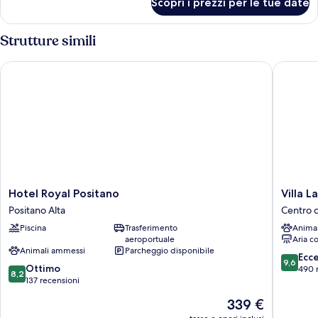
Scopri i prezzi per le tue date
Camera
Comfort
Strutture simili
Hotel Royal Positano
Villa La 
Hotel
Villa
Hotel Royal Positano
Villa L
Royal
La
Positano Alta
Centro c
Positano
Tartana
Piscina
Trasferimento
Anima
Positano
Centro
aeroportuale
Aria c
Alta
città
Animali ammessi
Parcheggio disponibile
di
9.6
Ecc
9,6
8.2
Ottimo
Positano
su
490 
8,2
su
137 recensioni
10,
10,
Eccezion
Il
339 €
Ottimo,
490
prezzo