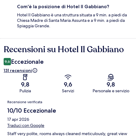
Com'è la posizione di Hotel Il Gabbiano?
Hotel Il Gabbiano è una struttura situata a 9 min. a piedi da
Chiesa Madre di Santa Maria Assunta e a 9 min. a piedi da
Spiaggia Grande.
Recensioni su Hotel Il Gabbiano
Recensioni
Eccezionale
9,6
131 recensioni
9,8
9,6
9,8
Pulizia
Servizi
Personale e servizio
Recensioni
Recensione verificata
10/10 Eccezionale
17 apr 2026
Traduci con Google
Staff very polite, rooms always cleaned meticulously, great view