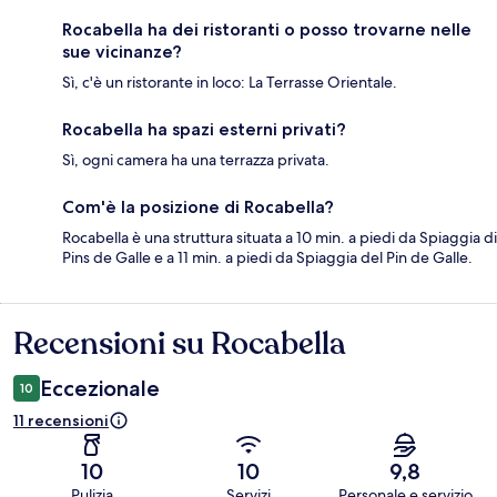
Rocabella ha dei ristoranti o posso trovarne nelle
sue vicinanze?
Sì, c'è un ristorante in loco: La Terrasse Orientale.
Rocabella ha spazi esterni privati?
Sì, ogni camera ha una terrazza privata.
Com'è la posizione di Rocabella?
Rocabella è una struttura situata a 10 min. a piedi da Spiaggia di
Pins de Galle e a 11 min. a piedi da Spiaggia del Pin de Galle.
Recensioni su Rocabella
Recensioni
Eccezionale
10
11 recensioni
10
10
9,8
Pulizia
Servizi
Personale e servizio