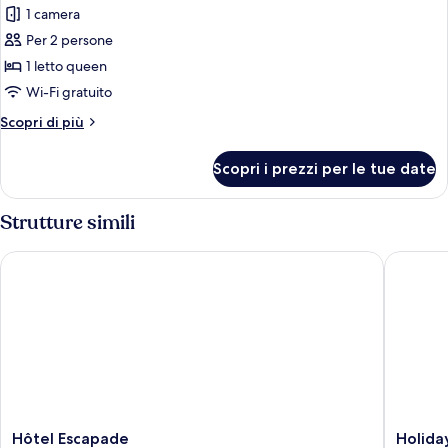
1 camera
foto
per
Per 2 persone
Doppia
1 letto queen
Basic
Wi-Fi gratuito
Altri
Scopri di più
dettagli
per
Scopri i prezzi per le tue date
Doppia
Basic
Strutture simili
Hôtel Escapade
Holiday 
Hôtel
Holiday
Hôtel Escapade
Holida