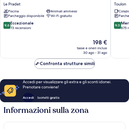
Escapade
Inn
Le Pradet
Toulon
Le
Express
Piscina
Animali ammessi
Colazi
Pradet
Toulon
Parcheggio disponibile
Wi-Fi gratuito
Parche
-
Est
9.6
9.0
Eccezionale
Mer
9,6
9,0
by
su
su
73 recensioni
875 
IHG
10,
10,
Toulon
Eccezionale,
Meravigl
Il
198 €
73
875
prezzo
tasse e oneri inclusi
recensioni
recensio
attuale
30 ago - 31 ago
è
198 €
Confronta strutture simili
Accedi per visualizzare gli extra e gli sconti idonei.
Prenotare conviene!
Accedi
Iscriviti gratis
Informazioni sulla zona