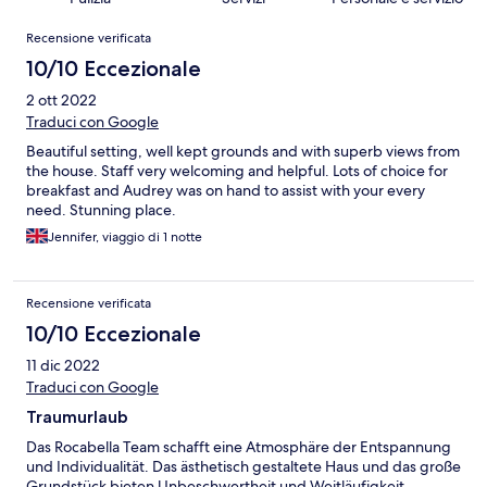
Recensioni
Recensione verificata
10/10 Eccezionale
2 ott 2022
Traduci con Google
Beautiful setting, well kept grounds and with superb views from
the house. Staff very welcoming and helpful. Lots of choice for
breakfast and Audrey was on hand to assist with your every
need. Stunning place.
Jennifer, viaggio di 1 notte
Recensione verificata
10/10 Eccezionale
11 dic 2022
Traduci con Google
Traumurlaub
Das Rocabella Team schafft eine Atmosphäre der Entspannung
und Individualität. Das ästhetisch gestaltete Haus und das große
Grundstück bieten Unbeschwertheit und Weitläufigkeit.