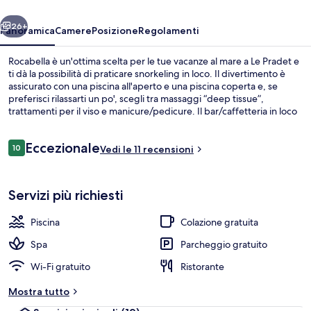
ietro
Avanti
26+
Panoramica
Camere
Posizione
Regolamenti
Rocabella è un'ottima scelta per le tue vacanze al mare a Le Pradet e
ti dà la possibilità di praticare snorkeling in loco. Il divertimento è
assicurato con una piscina all'aperto e una piscina coperta e, se
preferisci rilassarti un po', scegli tra massaggi “deep tissue”,
trattamenti per il viso e manicure/pedicure. Il bar/caffetteria in loco
è ideale per uno spuntino, mentre per concludere la serata non c'è
niente di meglio del bar/lounge. Una sauna, una piscina stagionale
Recensioni
Eccezionale
all'aperto e una terrazza sono gli altri punti di forza della struttura.
10
Vedi le 11 recensioni
10 su 10
Vista aerea
Servizi più richiesti
Piscina
Colazione gratuita
Spa
Parcheggio gratuito
Wi-Fi gratuito
Ristorante
Mostra tutto