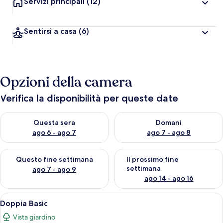
Servizi principali
(12)
Sentirsi a casa
(6)
Opzioni della camera
Verifica la disponibilità per queste date
Verifica la disponibilità per questa sera, ago 6 - ago 7
Verifica la disponibilità per d
Questa sera
Domani
ago 6 - ago 7
ago 7 - ago 8
Verifica la disponibilità per questo fine settimana, ago 7 - ago
Verifica la disponibilità per il
Questo fine settimana
Il prossimo fine
settimana
ago 7 - ago 9
ago 14 - ago 16
Apri
Una camera da letto con un grande lett
20
Doppia Basic
tutte
Vista giardino
le