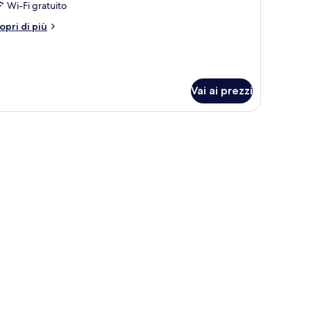
Wi-Fi gratuito
tti
ngoli
tri
opri di più
ttagli
r
amera
perior,
Vai ai prezzi
tti
ngoli
levisione e un'ampia finestra vista mare.