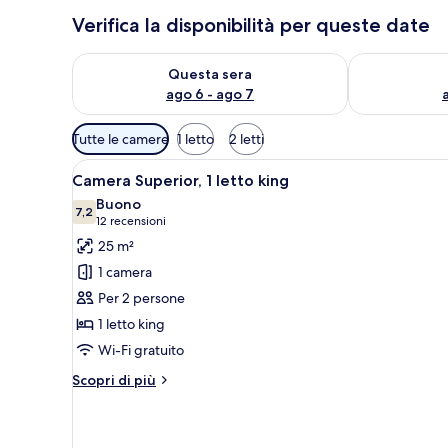
Verifica la disponibilità per queste date
Verifica la disponibilità per questa sera, ago 6 - ago
Verifica la di
Questa sera
ago 6 - ago 7
Filtri
Tutte le camere
1 letto
2 letti
disponibili
Apri
Una camera d'albergo con un let
per
6
Camera Superior, 1 letto king
tutte
le
Buono
le
7,2
camere
7,2 su 10
(12
12 recensioni
foto
recensioni)
25 m²
per
1 camera
Camera
Per 2 persone
Superior,
1 letto king
1
Wi-Fi gratuito
letto
king
Altri
Scopri di più
dettagli
per
Camera