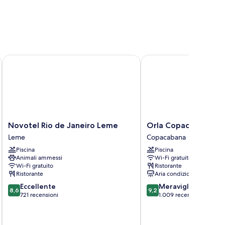
bana
Novotel Rio de Janeiro Leme
Orla Copacabana Hote
Novotel
Orla
Novotel Rio de Janeiro Leme
Orla Copacabana Ho
Rio
Copacabana
Leme
Copacabana
de
Hotel
Piscina
Piscina
Janeiro
Copacabana
Animali ammessi
Wi-Fi gratuito
Leme
Wi-Fi gratuito
Ristorante
Leme
Ristorante
Aria condizionata
8.6
9.2
Eccellente
Meraviglioso
8,6
9,2
su
su
721 recensioni
1.009 recensioni
10,
10,
Eccellente,
Meraviglioso,
721
1.009