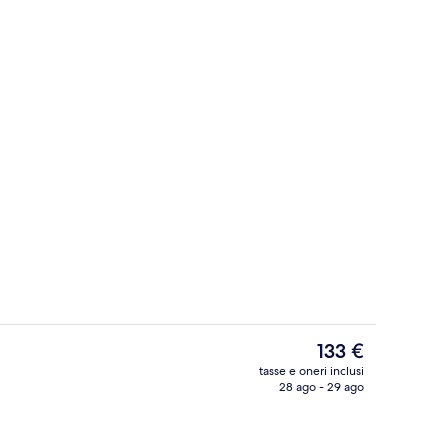
Servizio di colazione, pranzo e cena
Il
133 €
prezzo
tasse e oneri inclusi
attuale
28 ago - 29 ago
Camera Premium, 1 letto king, vista ma
è
133 €