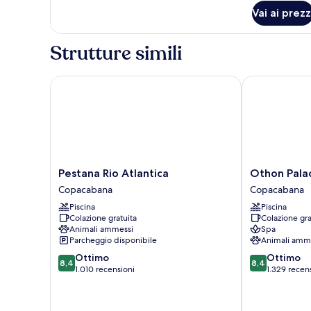
per
Vai ai prezz
Suite
Executive,
1
Strutture simili
letto
king,
vista
Pestana Rio Atlantica
Othon Palace
mare
Pestana
Othon
Pestana Rio Atlantica
Othon Pala
Rio
Palace
Copacabana
Copacabana
Atlantica
Copacabana
Piscina
Piscina
Copacabana
Rio
Colazione gratuita
Colazione gra
Copacabana
Animali ammessi
Spa
Parcheggio disponibile
Animali amm
8.4
8.4
Ottimo
Ottimo
8,4
8,4
su
su
1.010 recensioni
1.329 recen
10,
10,
Ottimo,
Ottimo,
1.010
1.329