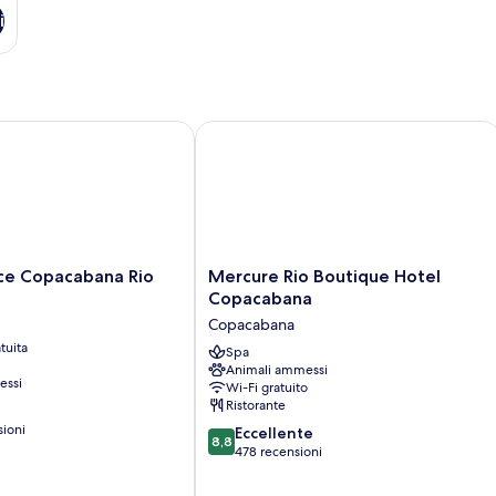
i
 Copacabana Rio
Mercure Rio Boutique Hotel Copaca
Mercure
ce Copacabana Rio
Mercure Rio Boutique Hotel
Rio
Copacabana
Boutique
Copacabana
Hotel
tuita
Copacabana
Spa
Animali ammessi
Copacabana
essi
Wi-Fi gratuito
Ristorante
sioni
8.8
Eccellente
8,8
su
478 recensioni
10,
Eccellente,