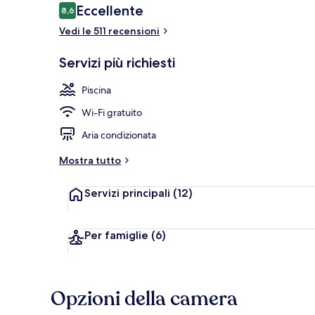
Recensioni
Eccellente
8,6
8,6 su 10
Vedi le 511 recensioni
Varie
Servizi più richiesti
Piscina
Wi-Fi gratuito
Aria condizionata
Mostra tutto
Servizi principali
(12)
Per famiglie
(6)
Opzioni della camera