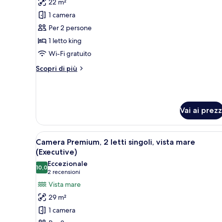
22 m²
foto
per
1 camera
Camera
Per 2 persone
Deluxe,
1 letto king
1
Wi-Fi gratuito
letto
Altri
Scopri di più
king
dettagli
per
Camera
Deluxe,
Vai ai prezz
1
letto
king
Apri
Camera d'albergo con due letti,
7
Camera Premium, 2 letti singoli, vista mare
tutte
(Executive)
le
Eccezionale
10,0
foto
10,0 su 10
(2
2 recensioni
per
recensioni)
Vista mare
Camera
29 m²
Premium,
1 camera
2