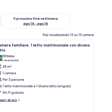
ne settimana, ago 7 - ago 9
Verifica la disponibilità per il prossimo fine settimana, ago 14 
Il prossimo fine settimana
ago 14 - ago 16
Stai visualizzando 13 su 13 camere
 comodino con una lampada e vista sull'oceano.
pri
Una camera d'albergo con un letto grande, du
7
mera familiare, 1 letto matrimoniale con divano
utte
tto
Ottimo
0
oto
8,0 su 10
(1
1 recensione
er
recensione)
28 m²
amera
1 camera
miliare,
Per 3 persone
1 letto matrimoniale e 1 divano letto (singolo)
etto
Wi-Fi gratuito
atrimoniale
on
tri
opri di più
ttagli
ivano
r
etto