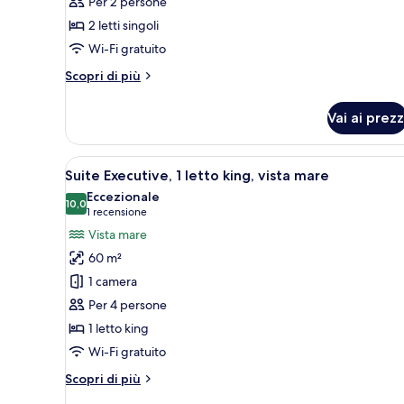
Per 2 persone
letti
2 letti singoli
singoli,
Wi-Fi gratuito
vista
mare
Altri
Scopri di più
(Executive)
dettagli
per
Vai ai prezz
Camera
Premium,
2
Apri
Una camera d'albergo con un le
10
letti
Suite Executive, 1 letto king, vista mare
tutte
singoli,
Eccezionale
vista
le
10,0
10,0 su 10
(1
1 recensione
mare
foto
recensione)
Vista mare
(Executive)
per
60 m²
Suite
1 camera
Executive,
Per 4 persone
1
1 letto king
letto
king,
Wi-Fi gratuito
vista
Altri
Scopri di più
mare
dettagli