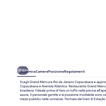
de
Janeiro
Copacabana
161+
Panoramica
Camere
Posizione
Regolamenti
Scegli Grand Mercure Rio de Janeiro Copacabana e approfitt
Copacabana e Avenida Atlantica. Restaurante Grand Mercure
brasiliana: l'ideale prima di fare un tuffo nella piscina all'ap
sauna. Il personale gentile e la posizione invidiabile sono c
mezzi pubblici nelle vicinanze: Fermata del tram di Estação 1