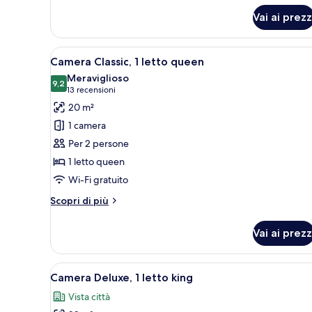
Superior,
1
Vai ai prezz
letto
king
Apri
Una camera d'albergo con un le
9
Camera Classic, 1 letto queen
tutte
Meraviglioso
le
9,2
9,2 su 10
(13
13 recensioni
foto
recensioni)
20 m²
per
1 camera
Camera
Per 2 persone
Classic,
1 letto queen
1
Wi-Fi gratuito
letto
queen
Altri
Scopri di più
dettagli
per
Vai ai prezz
Camera
Classic,
1
Apri
Una camera d'albergo con un le
6
letto
Camera Deluxe, 1 letto king
tutte
queen
Vista città
le