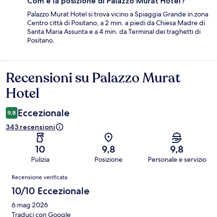
Com'è la posizione di Palazzo Murat Hotel?
Palazzo Murat Hotel si trova vicino a Spiaggia Grande in zona
Centro città di Positano, a 2 min. a piedi da Chiesa Madre di
Santa Maria Assunta e a 4 min. da Terminal dei traghetti di
Positano.
Recensioni su Palazzo Murat
Recensioni
Hotel
Eccezionale
9,8
343 recensioni
10
9,8
9,8
Pulizia
Posizione
Personale e servizio
Recensioni
Recensione verificata
10/10 Eccezionale
6 mag 2026
Traduci con Google