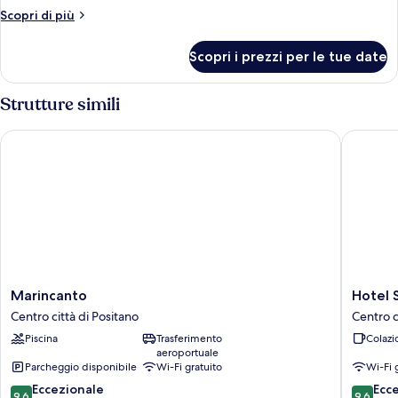
Altri
Scopri di più
dettagli
per
Scopri i prezzi per le tue date
Camera
Comfort
Strutture simili
Marincanto
Hotel Sa
Marincanto
Hotel
Marincanto
Hotel 
Centro
Savoia
Centro città di Positano
Centro c
città
Centro
Piscina
Trasferimento
Colazi
di
città
aeroportuale
Positano
di
Parcheggio disponibile
Wi-Fi gratuito
Wi-Fi 
Positano
9.6
9.6
Eccezionale
Ecc
9,6
9,6