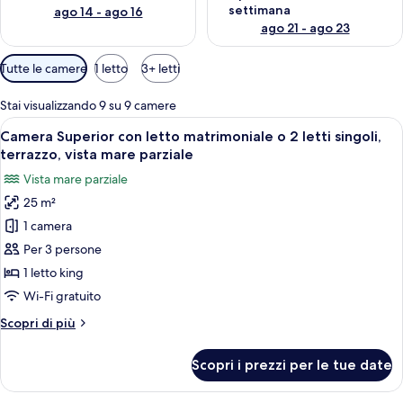
settimana
ago 14 - ago 16
ago 21 - ago 23
Filtri
Tutte le camere
1 letto
3+ letti
disponibili
per
Stai visualizzando 9 su 9 camere
le
Apri
Una camera da letto con un letto, un 
6
Camera Superior con letto matrimoniale o 2 letti singoli,
camere
tutte
terrazzo, vista mare parziale
le
Vista mare parziale
foto
25 m²
per
1 camera
Camera
Superior
Per 3 persone
con
1 letto king
letto
Wi-Fi gratuito
matrimoniale
Altri
Scopri di più
o
dettagli
2
per
Scopri i prezzi per le tue date
Camera
letti
Superior
singoli,
con