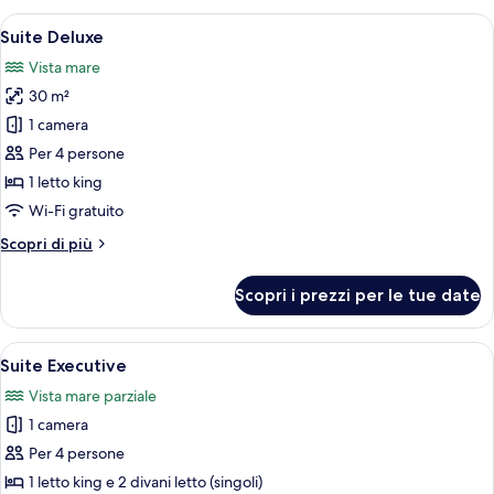
2
con
Apri
Un'ampia camera da letto con un letto 
letti
7
letto
Suite Deluxe
tutte
singoli
matrimoniale
Vista mare
o
le
2
30 m²
foto
letti
per
1 camera
singoli
Suite
Per 4 persone
Deluxe
1 letto king
Wi-Fi gratuito
Altri
Scopri di più
dettagli
per
Scopri i prezzi per le tue date
Suite
Deluxe
Apri
Un soggiorno con un divano, due poltro
9
Suite Executive
tutte
Vista mare parziale
le
1 camera
foto
per
Per 4 persone
Suite
1 letto king e 2 divani letto (singoli)