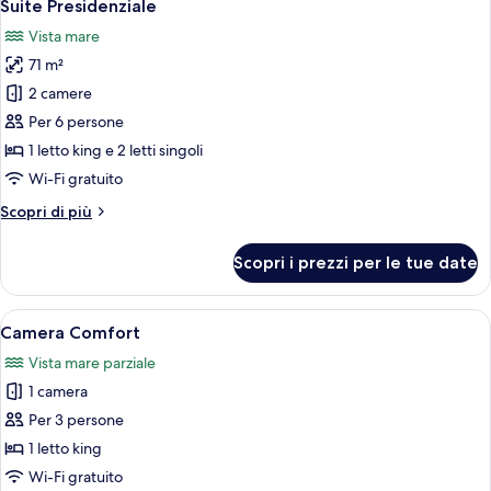
7
Suite Presidenziale
tutte
Vista mare
le
71 m²
foto
per
2 camere
Suite
Per 6 persone
Presidenziale
1 letto king e 2 letti singoli
Wi-Fi gratuito
Altri
Scopri di più
dettagli
per
Scopri i prezzi per le tue date
Suite
Presidenziale
Apri
Una stanza con un divano color petroli
12
Camera Comfort
tutte
Vista mare parziale
le
1 camera
foto
per
Per 3 persone
Camera
1 letto king
Comfort
Wi-Fi gratuito