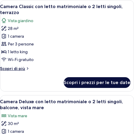
Apri
Una camera d'albergo con un letto, un 
terrazzo,
6
letto
Camera Classic con letto matrimoniale o 2 letti singoli,
tutte
vista
matrimoniale
terrazzo
o
le
mare
Vista giardino
2
foto
parziale
letti
28 m²
per
singoli,
1 camera
Camera
terrazzo,
vista
Classic
Per 3 persone
mare
con
1 letto king
parziale
letto
Wi-Fi gratuito
matrimoniale
Altri
Scopri di più
o
dettagli
2
per
Scopri i prezzi per le tue date
Camera
letti
Classic
singoli,
con
Apri
Una camera d'albergo con un letto, un
terrazzo
10
letto
Camera Deluxe con letto matrimoniale o 2 letti singoli,
tutte
matrimoniale
balcone, vista mare
o
le
Vista mare
2
foto
letti
30 m²
per
singoli,
1 camera
Camera
terrazzo