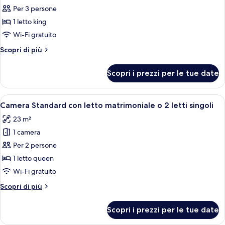
Deluxe
Per 3 persone
con
1 letto king
letto
Wi-Fi gratuito
matrimoniale
Altri
Scopri di più
o
dettagli
2
per
Scopri i prezzi per le tue date
Camera
letti
Deluxe
singoli,
con
Apri
Una camera da letto con un letto, un 
balcone,
5
letto
Camera Standard con letto matrimoniale o 2 letti singoli
tutte
vista
matrimoniale
23 m²
o
le
mare
2
1 camera
foto
letti
per
Per 2 persone
singoli,
Camera
balcone,
1 letto queen
vista
Standard
Wi-Fi gratuito
mare
con
Altri
Scopri di più
letto
dettagli
matrimoniale
per
Scopri i prezzi per le tue date
Camera
o
Standard