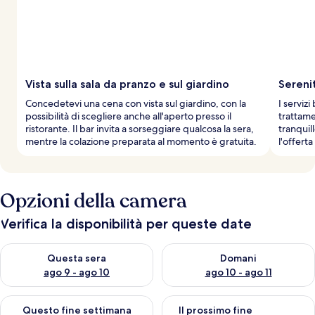
i
v
i
a
g
g
Vista sulla sala da pranzo e sul giardino
Sereni
i
Concedetevi una cena con vista sul giardino, con la
I serviz
a
possibilità di scegliere anche all'aperto presso il
trattame
t
ristorante. Il bar invita a sorseggiare qualcosa la sera,
tranquil
o
mentre la colazione preparata al momento è gratuita.
l'offerta
r
i
Opzioni della camera
Verifica la disponibilità per queste date
Verifica la disponibilità per questa sera, ago 9 - ago 10
Verifica la disponibilità per d
Questa sera
Domani
ago 9 - ago 10
ago 10 - ago 11
Verifica la disponibilità per questo fine settimana, ago 14 - ag
Verifica la disponibilità per i
Questo fine settimana
Il prossimo fine