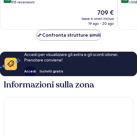
su
su
515 recensioni
1.008
10,
10,
Il
709 €
Eccezionale,
Eccezion
prezzo
515
1.008
tasse e oneri inclusi
attuale
19 ago - 20 ago
recensioni
recensio
è
709 €
Confronta strutture simili
Accedi per visualizzare gli extra e gli sconti idonei.
Prenotare conviene!
Accedi
Iscriviti gratis
Informazioni sulla zona