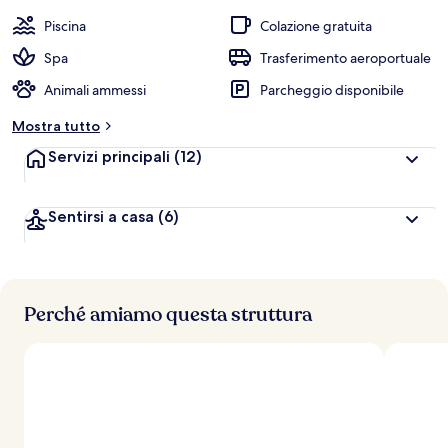
e
Piscina
Colazione gratuita
v
a
Spa
Trasferimento aeroportuale
l
Animali ammessi
Parcheggio disponibile
u
t
Mostra tutto
a
z
Servizi principali
(12)
i
o
n
Sentirsi a casa
(6)
i
p
i
ù
Perché amiamo questa struttura
a
l
t
e
d
e