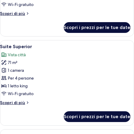
Executive
Wi-Fi gratuito
Altri
Scopri di più
dettagli
per
Scopri i prezzi per le tue date
Suite
Executive
Apri
Una camera da letto moderna con un l
8
Suite Superior
tutte
Vista città
le
71 m²
foto
per
1 camera
Suite
Per 4 persone
Superior
1 letto king
Wi-Fi gratuito
Altri
Scopri di più
dettagli
per
Scopri i prezzi per le tue date
Suite
Superior
Apri
Una camera da letto con un letto, un d