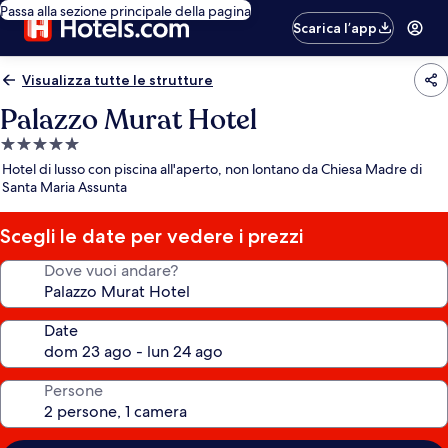
Passa alla sezione principale della pagina
Scarica l’app
Visualizza tutte le strutture
Palazzo Murat Hotel
Struttura
a
Hotel di lusso con piscina all'aperto, non lontano da Chiesa Madre di
5.0
Santa Maria Assunta
stelle
Scegli le date per vedere i prezzi
Dove vuoi andare?
Date
Persone