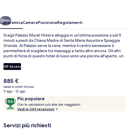
ietro
Avanti
95+
Panoramica
Camere
Posizione
Regolamenti
Scegli Palazzo Murat Hotel e alloggia in un'ottima posizione a soli 5
minuti a piedi da Chiesa Madre di Santa Maria Assunta e Spiaggia
Grande. Al Palazzo serve la cena, mentre il centro benessere ti
permtetterà di scegliere tra massaggi e tanto altro ancora. Gli altri
punti di forza di questo hotel di lusso sono una piscina all'aperto, un
bar a bordo piscina e uno snack bar. Le recensioni degli ospiti lodano
il personale gentile della struttura.
VIP Access
Il
885 €
Facciata della struttura
prezzo
tasse e oneri inclusi
attuale
11 ago - 12 ago
è
Recensioni
9,8
Più popolare
885 €
C
su
Con le valutazioni più alte dei viaggiatori
o
Vedi le 343 recensioni
10,
n
Più
popolare
Servizi più richiesti
l