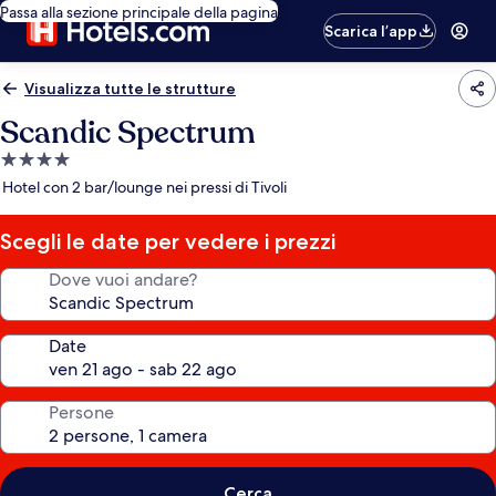
Passa alla sezione principale della pagina
Scarica l’app
Visualizza tutte le strutture
Scandic Spectrum
Struttura
a
Hotel con 2 bar/lounge nei pressi di Tivoli
4.0
stelle
Scegli le date per vedere i prezzi
Dove vuoi andare?
Date
Persone
Cerca