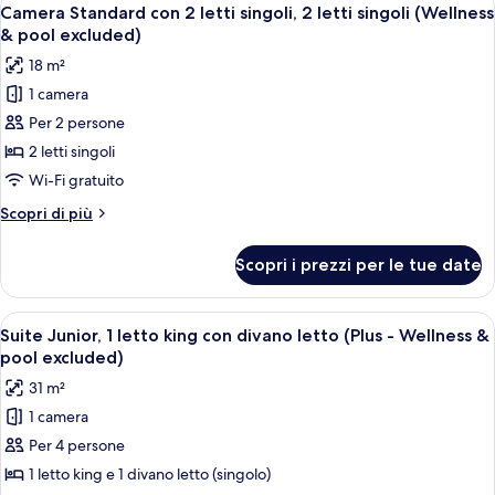
Apri
(Plus
7
letto
Camera Standard con 2 letti singoli, 2 letti singoli (Wellness
tutte
king
-
& pool excluded)
con
le
Wellness
18 m²
divano
foto
&
letto
1 camera
per
pool
(Plus
Per 2 persone
Camera
-
excluded)
Wellness
Standard
2 letti singoli
&
con
Wi-Fi gratuito
pool
2
excluded)
Altri
Scopri di più
letti
dettagli
singoli,
per
Scopri i prezzi per le tue date
Camera
2
Standard
letti
con
Apri
Una camera d'albergo moderna con un 
singoli
8
2
Suite Junior, 1 letto king con divano letto (Plus - Wellness &
tutte
letti
(Wellness
pool excluded)
singoli,
le
&
31 m²
2
foto
pool
letti
1 camera
per
excluded)
singoli
Per 4 persone
Suite
(Wellness
&
Junior,
1 letto king e 1 divano letto (singolo)
pool