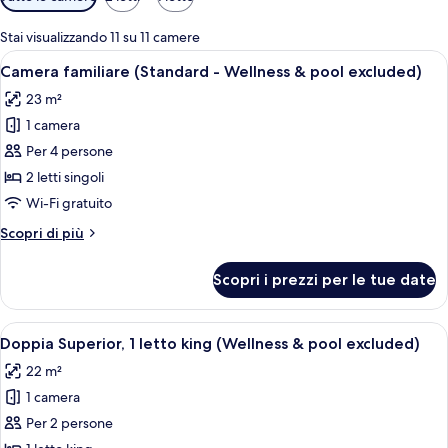
disponibili
per
Stai visualizzando 11 su 11 camere
le
Apri
Una camera d'albergo con due letti, 
6
Camera familiare (Standard - Wellness & pool excluded)
camere
tutte
23 m²
le
1 camera
foto
per
Per 4 persone
Camera
2 letti singoli
familiare
Wi-Fi gratuito
(Standard
Altri
Scopri di più
-
dettagli
Wellness
per
Scopri i prezzi per le tue date
Camera
&
familiare
pool
(Standard
Apri
Una camera d'albergo moderna con un le
excluded)
7
-
Doppia Superior, 1 letto king (Wellness & pool excluded)
tutte
Wellness
22 m²
&
le
pool
1 camera
foto
excluded)
per
Per 2 persone
Doppia