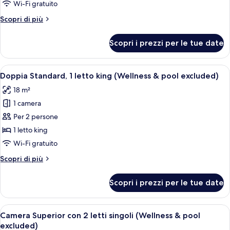
1
Wi-Fi gratuito
excluded)
letto
Altri
Scopri di più
king
dettagli
con
per
Scopri i prezzi per le tue date
Suite
divano
Junior,
letto
1
Apri
Una camera d'albergo con un letto, un
(Plus
6
letto
Doppia Standard, 1 letto king (Wellness & pool excluded)
tutte
king
-
18 m²
con
le
Wellness
divano
1 camera
foto
&
letto
per
Per 2 persone
pool
(Plus
Doppia
-
1 letto king
excluded)
Wellness
Standard,
Wi-Fi gratuito
&
1
pool
Altri
Scopri di più
letto
excluded)
dettagli
king
per
Scopri i prezzi per le tue date
Doppia
(Wellness
Standard,
&
1
Apri
Camera d'hotel con un letto, una sedia
pool
8
letto
Camera Superior con 2 letti singoli (Wellness & pool
tutte
excluded)
king
excluded)