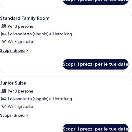
Suite
pool
(Master
excluded)
-
Apri
Camera d'hotel con due letti, una scriva
4
Wellness
Standard Family Room
tutte
&
Per 3 persone
pool
le
excluded)
1 divano letto (singolo) e 1 letto king
foto
per
Wi-Fi gratuito
Standard
Altri
Scopri di più
Family
dettagli
per
Room
Scopri i prezzi per le tue date
Standard
Family
Room
Apri
Una camera d'albergo moderna con un 
3
Junior Suite
tutte
Per 3 persone
le
1 divano letto (singolo) e 1 letto king
foto
per
Wi-Fi gratuito
Junior
Altri
Scopri di più
Suite
dettagli
per
Scopri i prezzi per le tue date
Junior