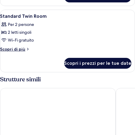
Suite
Apri
Una camera d'albergo con due letti, un 
4
Standard Twin Room
tutte
Per 2 persone
le
2 letti singoli
foto
per
Wi-Fi gratuito
Standard
Altri
Scopri di più
Twin
dettagli
per
Room
Scopri i prezzi per le tue date
Standard
Twin
Room
Strutture simili
Tivoli Hotel
Imperial