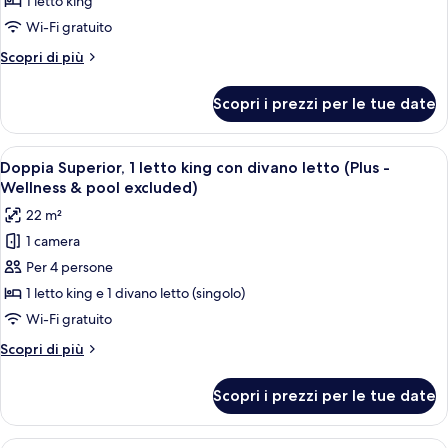
1 letto king
Superior,
Wi-Fi gratuito
1
Altri
Scopri di più
letto
dettagli
king
per
Scopri i prezzi per le tue date
Doppia
(Wellness
Superior,
&
1
Apri
Una camera d'albergo moderna con un gr
pool
10
letto
Doppia Superior, 1 letto king con divano letto (Plus -
tutte
excluded)
king
Wellness & pool excluded)
(Wellness
le
22 m²
&
foto
pool
1 camera
per
excluded)
Per 4 persone
Doppia
Superior,
1 letto king e 1 divano letto (singolo)
1
Wi-Fi gratuito
letto
Altri
Scopri di più
king
dettagli
con
per
Scopri i prezzi per le tue date
Doppia
divano
Superior,
letto
1
Una camera d'albergo con due letti, u