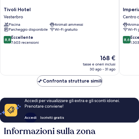
Tivoli
Imperial
Tivoli Hotel
Imperi
Hotel
Hotel
Vesterbro
Centro 
Vesterbro
Centro
Piscina
Animali ammessi
Anima
di
Parcheggio disponibile
Wi-Fi gratuito
Wi-Fi 
Copena
8.8
8.6
Eccellente
Ecc
8,8
8,6
su
su
7.603 recensioni
1.303
10,
10,
Eccellente,
Eccellen
Il
168 €
7.603
1.303
prezzo
tasse e oneri inclusi
recensioni
recensio
attuale
30 ago - 31 ago
è
168 €
Confronta strutture simili
Accedi per visualizzare gli extra e gli sconti idonei.
Prenotare conviene!
Accedi
Iscriviti gratis
Informazioni sulla zona