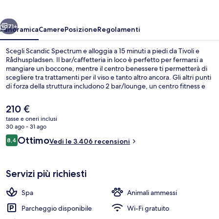
ietro
Avanti
71+
Panoramica
Camere
Posizione
Regolamenti
Scegli Scandic Spectrum e alloggia a 15 minuti a piedi da Tivoli e
Rådhuspladsen. Il bar/caffetteria in loco è perfetto per fermarsi a
mangiare un boccone, mentre il centro benessere ti permetterà di
scegliere tra trattamenti per il viso e tanto altro ancora. Gli altri punti
di forza della struttura includono 2 bar/lounge, un centro fitness e
una terrazza. La posizione centrale è apprezzata dai viaggiatori per le
attrazioni nei dintorni e per i mezzi pubblici: Stazione metro di
Il
210 €
Rådhuspladsen si trova a 14 min a piedi e Stazione di Vesterport a 15
prezzo
tasse e oneri inclusi
min.
attuale
30 ago - 31 ago
Piscina
è
Recensioni
Ottimo
8,4
Vedi le 3.406 recensioni
210 €
8,4 su 10
Servizi più richiesti
Spa
Animali ammessi
Parcheggio disponibile
Wi-Fi gratuito