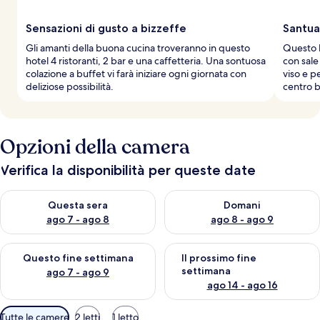
Sensazioni di gusto a bizzeffe
Santua
Gli amanti della buona cucina troveranno in questo
Questo h
hotel 4 ristoranti, 2 bar e una caffetteria. Una sontuosa
con sale
colazione a buffet vi farà iniziare ogni giornata con
viso e p
deliziose possibilità.
centro b
Opzioni della camera
Verifica la disponibilità per queste date
Verifica la disponibilità per questa sera, ago 7 - ago 8
Verifica la disponibilità per d
Questa sera
Domani
ago 7 - ago 8
ago 8 - ago 9
Verifica la disponibilità per questo fine settimana, ago 7 - ago
Verifica la disponibilità per il
Questo fine settimana
Il prossimo fine
settimana
ago 7 - ago 9
ago 14 - ago 16
Filtri
Tutte le camere
2 letti
1 letto