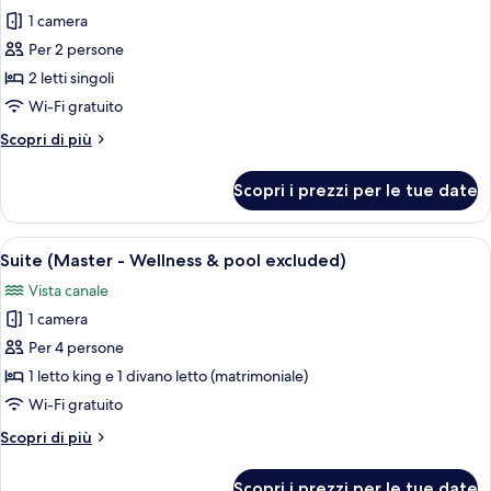
(Wellness
le
1 camera
&
foto
pool
Per 2 persone
per
excluded)
2 letti singoli
Camera
Superior
Wi-Fi gratuito
con
Altri
Scopri di più
2
dettagli
per
letti
Scopri i prezzi per le tue date
Camera
singoli
Superior
(Wellness
con
Apri
Camera d'albergo moderna con un letto
7
&
2
Suite (Master - Wellness & pool excluded)
tutte
letti
pool
Vista canale
singoli
le
excluded)
(Wellness
1 camera
foto
&
per
Per 4 persone
pool
Suite
excluded)
1 letto king e 1 divano letto (matrimoniale)
(Master
Wi-Fi gratuito
-
Altri
Scopri di più
Wellness
dettagli
&
per
Scopri i prezzi per le tue date