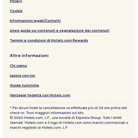
Privacy
c
4
f
Y
e
p
o
0
e
o
l
a
Cookie
S
H
U
r
p
o
n
t
Informazioni legali/Contatti
a
t
i
h
e
q
o
Linee guida sui contenuti e segnalazione dei contenuti
l
u
t
Termini e condizioni di Hotels.com Rewards
e
e
S
l
p
&
Altre informazioni
a
S
P
Chi siamo
A
Lavora con noi
Guide turistiche
Vantaggi fedeltà con Hotels.com
* Per alcuni hotel la cancellazione va effettuata più di 24 ore prima del
check-in. Trovi maggiori informazioni sul sito.
© 2026 Hotels.com, L.P., una società di Expedia Group. Tutti i diritti
riservati. Hotels.com e il logo di Hotels.com sono marchi commerciali o
marchi registrati di Hotels.com, L.P.