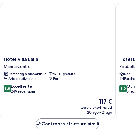
Hotel Villa Lalla
Hotel Br
Hotel
Hotel
Hotel Villa Lalla
Hotel 
Villa
Brezza
Marina Centro
Rivabell
Lalla
Rivabell
Parcheggio disponibile
Wi-Fi gratuito
Spa
Marina
Aria condizionata
Bar
Parche
Centro
8.8
8.0
Eccellente
Ott
8,8
8,0
su
su
249 recensioni
5 rec
10,
10,
Il
117 €
Eccellente,
Ottimo,
prezzo
249
5
tasse e oneri inclusi
attuale
20 ago - 21 ago
recensioni
recensio
è
117 €
Confronta strutture simili