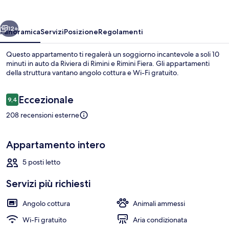
ietro
Avanti
12+
Panoramica
Servizi
Posizione
Regolamenti
Questo appartamento ti regalerà un soggiorno incantevole a soli 10
minuti in auto da Riviera di Rimini e Rimini Fiera. Gli appartamenti
della struttura vantano angolo cottura e Wi-Fi gratuito.
Recensioni
Eccezionale
9,4
9,4 su 10
208 recensioni esterne
Reception
Appartamento intero
5 posti letto
Servizi più richiesti
Angolo cottura
Animali ammessi
Wi-Fi gratuito
Aria condizionata