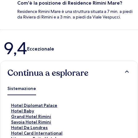
Com'è la posizione di Residence Rimini Mare?
Residence Rimini Mare è una struttura situata a 7 min. a piedi
da Riviera di Rimini e a 3 min. a piedi da Viale Vespucci.
Recensioni
9,4
Eccezionale
Continua a esplorare
Sistemazione
L
Hotel Diplomat Palace
i
L
Hotel Baby
n
i
L
Grand Hotel Rimini
k
n
i
L
Savoia Hotel Rimini
c
k
n
i
L
Hotel De Londres
h
c
k
n
i
L
Hotel Card International