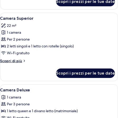
Scopri i prezzi per le tue date
Doppia
Standard
Apri
Una camera d'albergo con un letto, un 
9
Camera Superior
tutte
22 m²
le
1 camera
foto
per
Per 2 persone
Camera
2 letti singoli e 1 letto con rotelle (singolo)
Superior
Wi-Fi gratuito
Altri
Scopri di più
dettagli
per
Scopri i prezzi per le tue date
Camera
Superior
Apri
Una camera d'albergo con un divano, un
9
Camera Deluxe
tutte
1 camera
le
Per 3 persone
foto
per
1 letto queen e 1 divano letto (matrimoniale)
Camera
Wi-Fi gratuito