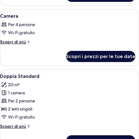
Apri
Una camera d'albergo con un letto gran
10
Camera
tutte
Per 4 persone
le
Wi-Fi gratuito
foto
per
Altri
Scopri di più
dettagli
Camera
per
Scopri i prezzi per le tue date
Camera
Apri
Una camera d'albergo con un letto, una
4
Doppia Standard
tutte
20 m²
le
1 camera
foto
per
Per 2 persone
Doppia
2 letti singoli
Standard
Wi-Fi gratuito
Altri
Scopri di più
dettagli
per