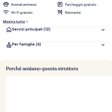
a
Animali ammessi
Parcheggio gratuito
l
Wi-Fi gratuito
Ristorante
u
t
Mostra tutto
a
z
Servizi principali
(12)
i
o
n
Per famiglie
(6)
i
p
i
ù
Perché amiamo questa struttura
a
l
t
e
d
e
i