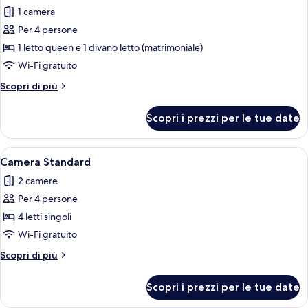
1 camera
foto
per
Per 4 persone
Suite
1 letto queen e 1 divano letto (matrimoniale)
Standard
Wi-Fi gratuito
Altri
Scopri di più
dettagli
per
Scopri i prezzi per le tue date
Suite
Standard
Apri
Una camera d'albergo con un letto, una
4
Camera Standard
tutte
2 camere
le
Per 4 persone
foto
per
4 letti singoli
Camera
Wi-Fi gratuito
Standard
Altri
Scopri di più
dettagli
per
Scopri i prezzi per le tue date
Camera
Standard