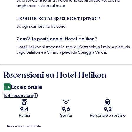
Sì, ci sono 2 ristoranti che offrono tavoli all'aperto, cucina
ungherese e vista sul mare.
Hotel Helikon ha spazi esterni privati?
Sì, ogni camera ha balcone.
Com'è la posizione di Hotel Helikon?
Hotel Helikon si trova nel cuore di Keszthely, a 1 min. a piedi da
Lago Balaton e a 5 min. a piedi da Spiaggia Varosi.
Recensioni su Hotel Helikon
Recensioni
Eccezionale
9,4
164 recensioni
9,4
9,6
9,2
Pulizia
Servizi
Personale e servizio
Recensioni
Recensione verificata