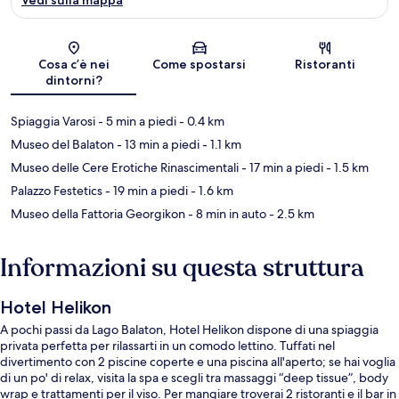
Mappa
Cosa c’è nei
Come spostarsi
Ristoranti
dintorni?
Spiaggia Varosi
- 5 min a piedi
- 0.4 km
Museo del Balaton
- 13 min a piedi
- 1.1 km
Museo delle Cere Erotiche Rinascimentali
- 17 min a piedi
- 1.5 km
Palazzo Festetics
- 19 min a piedi
- 1.6 km
Museo della Fattoria Georgikon
- 8 min in auto
- 2.5 km
Informazioni su questa struttura
Hotel Helikon
A pochi passi da Lago Balaton, Hotel Helikon dispone di una spiaggia
privata perfetta per rilassarti in un comodo lettino. Tuffati nel
divertimento con 2 piscine coperte e una piscina all'aperto; se hai voglia
di un po' di relax, visita la spa e scegli tra massaggi “deep tissue”, body
wrap e trattamenti per il viso. Per mangiare troverai 2 ristoranti e il bar in