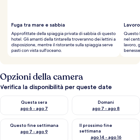
v
i
a
g
g
Fuga tra mare e sabbia
Lavoro 
i
Approfittate della spiaggia privata di sabbia di questo
Questo h
a
hotel. Gli amanti della tintarella troveranno dei lettini a
nel centr
t
disposizione, mentre il ristorante sulla spiaggia serve
lavoro, 
o
pasti con vista sull'oceano.
benesser
r
i
Opzioni della camera
Verifica la disponibilità per queste date
Verifica la disponibilità per questa sera, ago 6 - ago 7
Verifica la disponibilità per d
Questa sera
Domani
ago 6 - ago 7
ago 7 - ago 8
Verifica la disponibilità per questo fine settimana, ago 7 - ago
Verifica la disponibilità per il
Questo fine settimana
Il prossimo fine
settimana
ago 7 - ago 9
ago 14 - ago 16