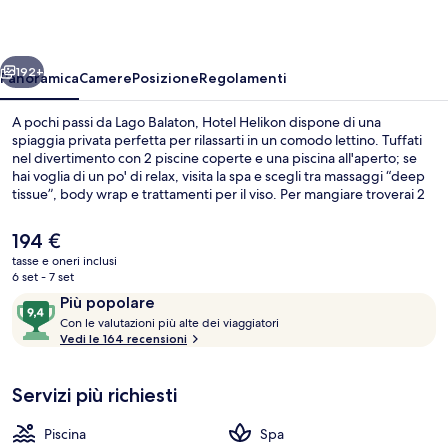
ietro
Avanti
192+
Panoramica
Camere
Posizione
Regolamenti
A pochi passi da Lago Balaton, Hotel Helikon dispone di una
spiaggia privata perfetta per rilassarti in un comodo lettino. Tuffati
nel divertimento con 2 piscine coperte e una piscina all'aperto; se
hai voglia di un po' di relax, visita la spa e scegli tra massaggi “deep
tissue”, body wrap e trattamenti per il viso. Per mangiare troverai 2
ristoranti e il bar in loco è perfetto per sorseggiare una bibita fresca.
Le altre dotazioni di questo hotel di lusso includono una terrazza
Il
194 €
panoramica, un miniclub per bambini (gratuito) e un centro fitness
prezzo
tasse e oneri inclusi
aperto 24 ore su 24.
attuale
6 set - 7 set
Sauna, vasca idromassaggio, bagno tur
è
Recensioni
9,4
Più popolare
194 €
C
su
Con le valutazioni più alte dei viaggiatori
o
Vedi le 164 recensioni
10,
n
Più
popolare
Servizi più richiesti
l
e
Piscina
Spa
v