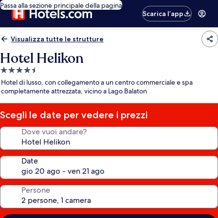
Passa alla sezione principale della pagina
Scarica l’app
Visualizza tutte le strutture
Hotel Helikon
Struttura
a
Hotel di lusso, con collegamento a un centro commerciale e spa
4.5
completamente attrezzata, vicino a Lago Balaton
stelle
Scegli le date per vedere i prezzi
Dove vuoi andare?
Date
Persone