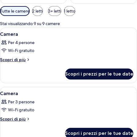
Filtri
Tutte le camere
2 letti
3+ letti
1 letto
disponibili
per
Stai visualizzando 9 su 9 camere
le
Apri
Un hotel moderno con facciata curva, i
1
Camera
camere
tutte
Per 4 persone
le
Wi-Fi gratuito
foto
per
Altri
Scopri di più
dettagli
Camera
per
Scopri i prezzi per le tue date
Camera
Apri
Una camera d'albergo moderna con un d
7
Camera
tutte
Per 3 persone
le
Wi-Fi gratuito
foto
per
Altri
Scopri di più
dettagli
Camera
per
Scopri i prezzi per le tue date
Camera