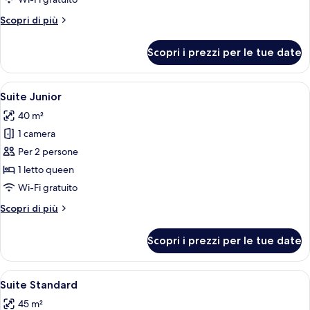
Deluxe
Altri
Scopri di più
dettagli
per
Scopri i prezzi per le tue date
Camera
Deluxe
Apri
Una camera d'albergo con una grande fi
7
Suite Junior
tutte
40 m²
le
1 camera
foto
per
Per 2 persone
Suite
1 letto queen
Junior
Wi-Fi gratuito
Altri
Scopri di più
dettagli
per
Scopri i prezzi per le tue date
Suite
Junior
Apri
Camera d'albergo con un letto grande
10
Suite Standard
tutte
45 m²
le