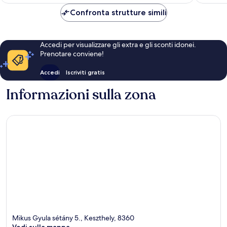
è
239 €
Confronta strutture simili
Accedi per visualizzare gli extra e gli sconti idonei.
Prenotare conviene!
Accedi
Iscriviti gratis
Informazioni sulla zona
Mikus Gyula sétány 5., Keszthely, 8360
Vedi sulla mappa