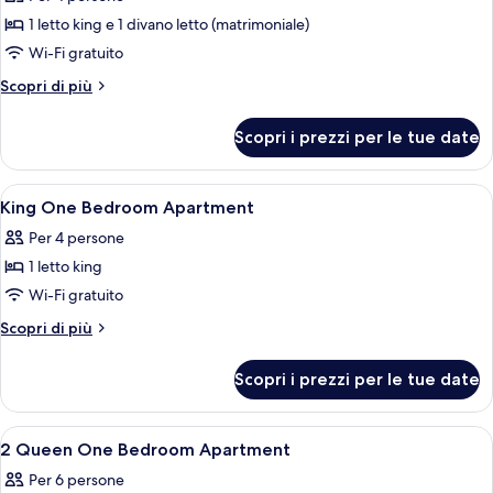
King
1 letto king e 1 divano letto (matrimoniale)
One
Wi-Fi gratuito
Bedroom
Altri
Scopri di più
dettagli
per
Scopri i prezzi per le tue date
King
One
Bedroom
Apri
Una cassaforte in camera, una scrivani
6
King One Bedroom Apartment
tutte
Per 4 persone
le
1 letto king
foto
per
Wi-Fi gratuito
King
Altri
Scopri di più
One
dettagli
per
Bedroom
Scopri i prezzi per le tue date
King
Apartment
One
Bedroom
Apri
Una cassaforte in camera, una scrivani
8
Apartment
2 Queen One Bedroom Apartment
tutte
Per 6 persone
le