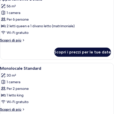
tutte
56 m²
le
1 camera
foto
per
Per 6 persone
Appartamento
2 letti queen e 1 divano letto (matrimoniale)
Deluxe
Wi-Fi gratuito
Altri
Scopri di più
dettagli
per
Scopri i prezzi per le tue date
Appartamento
Deluxe
Apri
Una camera d'albergo moderna con un l
6
Monolocale Standard
tutte
30 m²
le
1 camera
foto
per
Per 2 persone
Monolocale
1 letto king
Standard
Wi-Fi gratuito
Altri
Scopri di più
dettagli