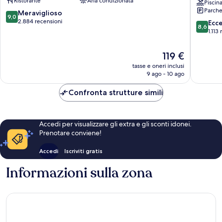
Ristorante
Aria condizionata
End
Piscin
Parche
Centro
9.0
Meraviglioso
9,0
di
su
2.884 recensioni
8.6
Ecc
8,6
Washing
10,
su
1.113
D.C.
Meraviglioso,
10,
2.884
Eccellen
Il
119 €
recensioni
1.113
prezzo
tasse e oneri inclusi
recensio
attuale
9 ago - 10 ago
è
119 €
Confronta strutture simili
Accedi per visualizzare gli extra e gli sconti idonei.
Prenotare conviene!
Accedi
Iscriviti gratis
Informazioni sulla zona