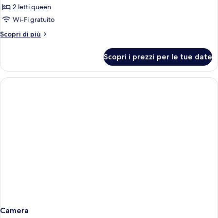
2 letti queen
foto
per
Wi-Fi gratuito
2
Altri
Scopri di più
Queen
dettagli
per
One
Scopri i prezzi per le tue date
2
Bedroom
Queen
Apartment
One
Bedroom
Apartment
Camera