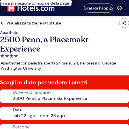
Passa alla sezione principale della pagina
Scarica l’app
Visualizza tutte le strutture
Aparthotel
2500 Penn, a Placemakr
Experience
Struttura
a
Aparthotel con palestra aperta 24 ore su 24, nei pressi di George
4.0
Washington University
stelle
Scegli le date per vedere i prezzi
Dove vuoi andare?
Date
Persone