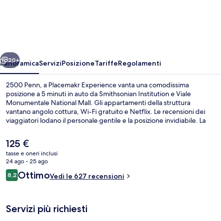
Penn,
a
Placemakr
Experience
ietro
Avanti
20+
Panoramica
Servizi
Posizione
Tariffe
Regolamenti
2500 Penn, a Placemakr Experience vanta una comodissima
posizione a 5 minuti in auto da Smithsonian Institution e Viale
Monumentale National Mall. Gli appartamenti della struttura
vantano angolo cottura, Wi-Fi gratuito e Netflix. Le recensioni dei
viaggiatori lodano il personale gentile e la posizione invidiabile. La
struttura è una comoda base per spostarsi con i mezzi pubblici:
Stazione di Foggy Bottom si trova a 6 min a piedi e Stazione di
Il
125 €
Farragut North a 14.
prezzo
tasse e oneri inclusi
attuale
24 ago - 25 ago
Salottino della hall
è
Recensioni
Ottimo
8,2
Vedi le 627 recensioni
125 €
8,2 su 10
Servizi più richiesti