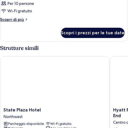
Per 10 persone
Wi-Fi gratuito
Altri
Scopri di più
dettagli
per
Scopri i prezzi per le tue date
Camera
Strutture simili
State Plaza Hotel
Hyatt P
State
Hyatt
State Plaza Hotel
Hyatt
Plaza
Place
End
Northwest
Hotel
Washing
Centro 
Parcheggio disponibile
Wi-Fi gratuito
Northwest
DC/Geo