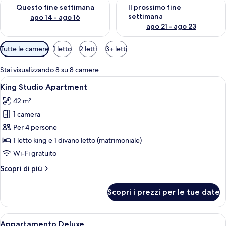
Verifica la disponibilità per questo fine settimana, ago 14 - ag
Verifica la disponibilità per i
Questo fine settimana
Il prossimo fine
settimana
ago 14 - ago 16
ago 21 - ago 23
Filtri
Tutte le camere
1 letto
2 letti
3+ letti
disponibili
per
Stai visualizzando 8 su 8 camere
le
Apri
Una camera d'albergo con un letto, un
6
King Studio Apartment
camere
tutte
42 m²
le
1 camera
foto
per
Per 4 persone
King
1 letto king e 1 divano letto (matrimoniale)
Studio
Wi-Fi gratuito
Apartment
Altri
Scopri di più
dettagli
per
Scopri i prezzi per le tue date
King
Studio
Apartment
Apri
Camera d'albergo con due letti, una sc
6
Appartamento Deluxe