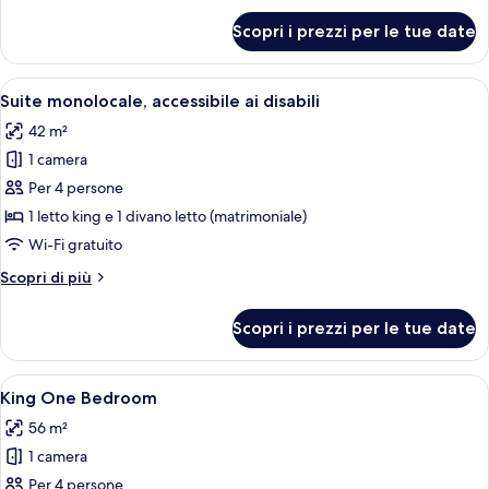
per
Scopri i prezzi per le tue date
Monolocale
Standard
Apri
Una camera d'albergo con un letto, un
7
Suite monolocale, accessibile ai disabili
tutte
42 m²
le
1 camera
foto
per
Per 4 persone
Suite
1 letto king e 1 divano letto (matrimoniale)
monolocale,
Wi-Fi gratuito
accessibile
Altri
Scopri di più
ai
dettagli
disabili
per
Scopri i prezzi per le tue date
Suite
monolocale,
accessibile
Apri
Una macchina per il caffè, un tostapan
5
ai
King One Bedroom
tutte
disabili
56 m²
le
1 camera
foto
per
Per 4 persone