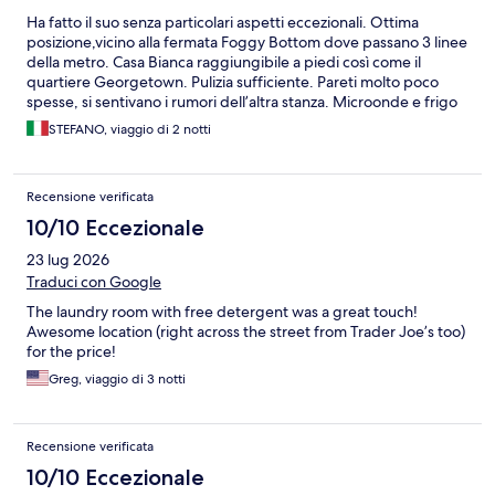
Ha fatto il suo senza particolari aspetti eccezionali. Ottima
posizione,vicino alla fermata Foggy Bottom dove passano 3 linee
della metro. Casa Bianca raggiungibile a piedi così come il
quartiere Georgetown. Pulizia sufficiente. Pareti molto poco
spesse, si sentivano i rumori dell’altra stanza. Microonde e frigo
in dotazione unitamente al lavandino.
STEFANO, viaggio di 2 notti
Recensione verificata
10/10 Eccezionale
23 lug 2026
Traduci con Google
The laundry room with free detergent was a great touch!
Awesome location (right across the street from Trader Joe’s too)
for the price!
Greg, viaggio di 3 notti
Recensione verificata
10/10 Eccezionale