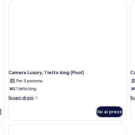
View
ception, posti a sedere comodi e un lampadario.
Camera Luxury, 1 letto king (Pool)
Ca
Per 3 persone
1 letto king
Altri
Al
Scopri di più
Sc
dettagli
de
per
pe
i
Vai ai prezzi
Camera
C
Luxury,
Lu
1
2
letto
le