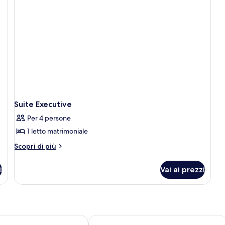
king
si
(Pool)
(C
Suite Executive
Per 4 persone
1 letto matrimoniale
Altri
Scopri di più
dettagli
per
i
Vai ai prezzi
Suite
Executive
l Varanasi
HOTEL DOLPHIN GRAND