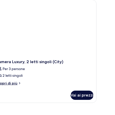
mera Luxury, 2 letti singoli (City)
Per 3 persone
2 letti singoli
tri
opri di più
ttagli
r
Vai ai prezzi
amera
xury,
tti