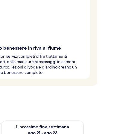
o benessere in riva al fiume
con servizi completi offre trattamenti
ieri, dalla manicure ai massaggi in camera.
urco, lezioni di yoga e giardino creano un
so benessere completo.
ne settimana, ago 14 - ago 16
Verifica la disponibilità per il prossimo fine settimana, ago 21
Il prossimo fine settimana
ago 21 - ago 23