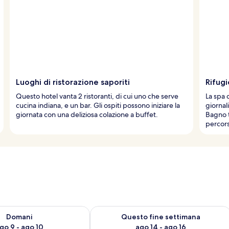
Luoghi di ristorazione saporiti
Rifugi
Questo hotel vanta 2 ristoranti, di cui uno che serve
La spa 
cucina indiana, e un bar. Gli ospiti possono iniziare la
giornal
giornata con una deliziosa colazione a buffet.
Bagno t
percor
 9
sponibilità per domani, ago 9 - ago 10
Verifica la disponibilità per questo fi
Domani
Questo fine settimana
go 9 - ago 10
ago 14 - ago 16