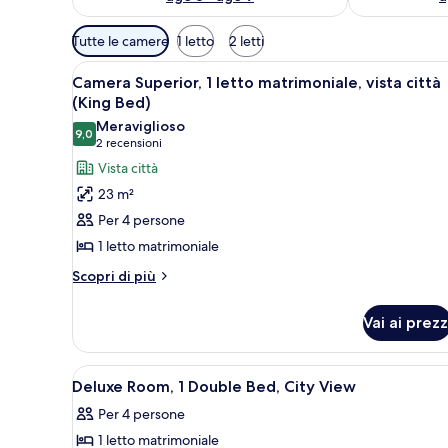
Filtri
Tutte le camere
1 letto
2 letti
disponibili
Apri
Camera d'albergo con un letto g
per
7
Camera Superior, 1 letto matrimoniale, vista città
tutte
le
(King Bed)
le
camere
Meraviglioso
9,0
foto
9,0 su 10
(2
2 recensioni
per
recensioni)
Vista città
Camera
23 m²
Superior,
Per 4 persone
1
1 letto matrimoniale
letto
Altri
matrimoniale,
Scopri di più
dettagli
vista
per
città
Vai ai prezz
Camera
(King
Superior,
1
Bed)
Apri
Una camera d'albergo moderna 
1
letto
Deluxe Room, 1 Double Bed, City View
tutte
matrimoniale,
Per 4 persone
vista
le
città
1 letto matrimoniale
foto