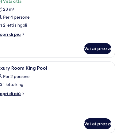
recensioni)
Vista città
er
23 m²
amera
Per 4 persone
eluxe,
2 letti singoli
tti
tri
opri di più
ttagli
ngoli,
r
sta
Vai ai prezzi
amera
ttà
luxe,
 due lampade. Sullo sfondo, si intravede un letto con testiera.
pri
Hall
2
tti
uxury Room King Pool
utte
ngoli,
Per 2 persone
sta
ttà
1 letto king
oto
er
tri
opri di più
ttagli
uxury
r
oom
xury
ing
oom
ool
ng
Vai ai prezzi
ol