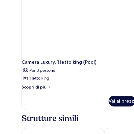
Camera Luxury, 1 letto king (Pool)
Per 3 persone
1 letto king
Altri
Scopri di più
dettagli
per
Vai ai prezz
Camera
Luxury,
1
Strutture simili
letto
king
(Pool)
DoubleTree by Hilton Varanasi
Radisson Hote