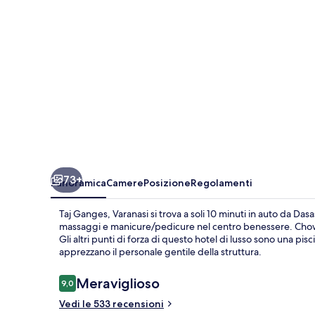
73+
Panoramica
Camere
Posizione
Regolamenti
Taj Ganges, Varanasi si trova a soli 10 minuti in auto da 
massaggi e manicure/pedicure nel centro benessere. Chowk, u
Gli altri punti di forza di questo hotel di lusso sono una pisc
apprezzano il personale gentile della struttura.
Recensioni
Meraviglioso
9,0
9,0 su 10
Vedi le 533 recensioni