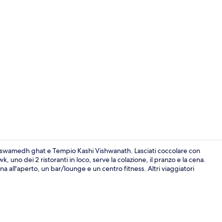
Piscina all'a
Dasaswamedh ghat e Tempio Kashi Vishwanath. Lasciati coccolare con
no dei 2 ristoranti in loco, serve la colazione, il pranzo e la cena.
ina all'aperto, un bar/lounge e un centro fitness. Altri viaggiatori
Colazione a 