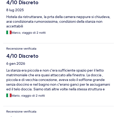
4/10 Discreto
8 lug 2025
Hotela da ristruttarare, la prta della camera neppure si chiudeva,
arai condizionata rumorosissima, condizioni della stanza non
accettabili
Marco, viaggio di 2 notti
Recensione verificata
4/10 Discreto
6 gen 2026
La stanza era piccola e non c'era sufficiente spazio per il letto
matrimoniale che era quasi attaccato alla finestra. La doccia ,
piccola e di vecchia concezione, aveva solo il soffione grande
senza doccino e nel bagno non c'erano ganci per le asciugamani
ed il telo doccia. Siamo stati altre volte nella stessa struttura e
non ci è mai capitata una stanza così...... Sono profondamente
Mario, viaggio di 2 notti
delusa Sicuramente non è una stanza all' altezza di un albergo a 4
stelle
Recensione verificata