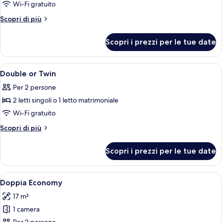
per
Wi-Fi gratuito
singoli
Superior
Altri
Scopri di più
Double
dettagli
per
or
Scopri i prezzi per le tue date
Superior
Twin
Double
Room
or
Apri
Una camera d'albergo con un letto, una
18
Twin
Double or Twin
tutte
Room
Per 2 persone
le
2 letti singoli o 1 letto matrimoniale
foto
per
Wi-Fi gratuito
Double
Altri
Scopri di più
or
dettagli
per
Twin
Scopri i prezzi per le tue date
Double
or
Twin
Apri
Una camera d'albergo con un letto, una
3
Doppia Economy
tutte
17 m²
le
1 camera
foto