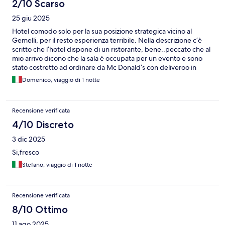
2/10 Scarso
25 giu 2025
Hotel comodo solo per la sua posizione strategica vicino al
Gemelli, per il resto esperienza terribile. Nella descrizione c’è
scritto che l’hotel dispone di un ristorante, bene..peccato che al
mio arrivo dicono che la sala è occupata per un evento e sono
stato costretto ad ordinare da Mc Donald’s con deliveroo in
quanto i ristoranti intorno alla struttura erano lontani. Inoltre
Domenico, viaggio di 1 notte
pago una camera doppia (200€ a notte€) e mi ritrovo una stanza
con bagno e doccia disabile, scomodissimi. Poca serietà e
trasparenza con il cliente. Colazione misera. Esperienza da non
Recensione verificata
ripetere.
4/10 Discreto
3 dic 2025
Si,fresco
Stefano, viaggio di 1 notte
Recensione verificata
8/10 Ottimo
11 ago 2025