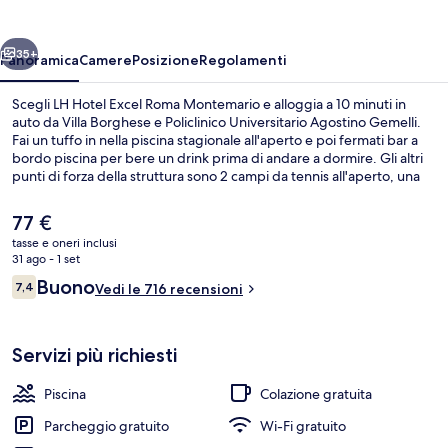
Roma
Montemario
ietro
Avanti
35+
Panoramica
Camere
Posizione
Regolamenti
Scegli LH Hotel Excel Roma Montemario e alloggia a 10 minuti in
auto da Villa Borghese e Policlinico Universitario Agostino Gemelli.
Fai un tuffo in nella piscina stagionale all'aperto e poi fermati bar a
bordo piscina per bere un drink prima di andare a dormire. Gli altri
punti di forza della struttura sono 2 campi da tennis all'aperto, una
palestra e un campo da tennis coperto.
Il
77 €
prezzo
tasse e oneri inclusi
attuale
31 ago - 1 set
Vista aerea
è
Recensioni
Buono
7,4
Vedi le 716 recensioni
77 €
7,4 su 10
Servizi più richiesti
Piscina
Colazione gratuita
Parcheggio gratuito
Wi-Fi gratuito