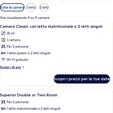
Filtri
Tutte le camere
1 letto
2 letti
disponibili
per
Stai visualizzando 9 su 9 camere
le
Apri
Una camera d'albergo con un letto gra
3
Camera Classic con letto matrimoniale o 2 letti singoli
camere
tutte
18 m²
le
1 camera
foto
per
Per 2 persone
Camera
1 letto queen o 2 letti singoli
Classic
Wi-Fi gratuito
con
Altri
Scopri di più
letto
dettagli
matrimoniale
per
Scopri i prezzi per le tue date
Camera
o
Classic
2
con
Apri
Una camera d'albergo con un letto, una
letti
3
letto
Superior Double or Twin Room
tutte
singoli
matrimoniale
Per 2 persone
o
le
2
1 letto matrimoniale o 2 letti singoli
foto
letti