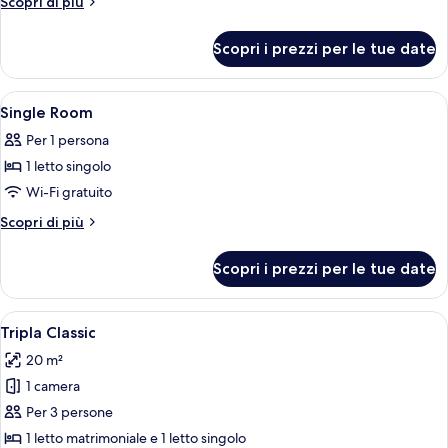
Altri
Scopri di più
dettagli
per
Scopri i prezzi per le tue date
Quadrupla
Classic
Apri
Una cassaforte in camera, una scrivani
8
Single Room
tutte
Per 1 persona
le
1 letto singolo
foto
per
Wi-Fi gratuito
Single
Altri
Scopri di più
Room
dettagli
per
Scopri i prezzi per le tue date
Single
Room
Apri
Una camera d'albergo con un letto, una
2
Tripla Classic
tutte
20 m²
le
1 camera
foto
per
Per 3 persone
Tripla
1 letto matrimoniale e 1 letto singolo