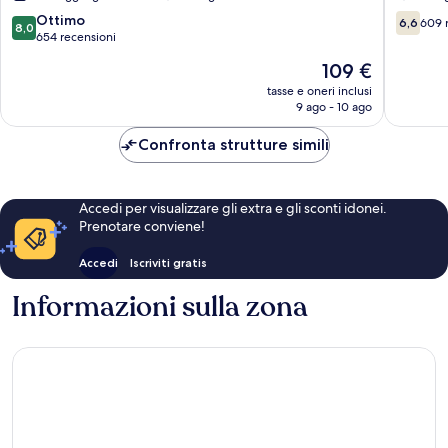
8.0
6.6
Ottimo
6,6
609 
8,0
su
su
654 recensioni
10,
10,
Il
109 €
Ottimo,
609
prezzo
654
recensio
tasse e oneri inclusi
attuale
9 ago - 10 ago
recensioni
è
109 €
Confronta strutture simili
Accedi per visualizzare gli extra e gli sconti idonei.
Prenotare conviene!
Accedi
Iscriviti gratis
Informazioni sulla zona