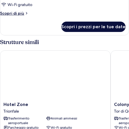
Classic
Wi-Fi gratuito
Altri
Scopri di più
dettagli
per
Scopri i prezzi per le tue date
Tripla
Classic
Strutture simili
Hotel Zone
Colony H
Hotel
Colony
Hotel Zone
Colony
Zone
Hotel
Trionfale
Tor di Q
Trionfale
Tor
Trasferimento
Animali ammessi
Trasfe
di
aeroportuale
aeropo
Quinto
Parcheggio gratuito
Wi-Fi gratuito
Wi-Fi 