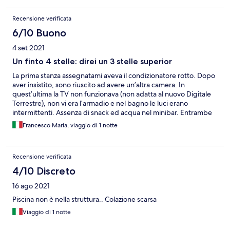
Recensione verificata
6/10 Buono
4 set 2021
Un finto 4 stelle: direi un 3 stelle superior
La prima stanza assegnatami aveva il condizionatore rotto. Dopo
aver insistito, sono riuscito ad avere un’altra camera. In
quest’ultima la TV non funzionava (non adatta al nuovo Digitale
Terrestre), non vi era l’armadio e nel bagno le luci erano
intermittenti. Assenza di snack ed acqua nel minibar. Entrambe
le camere erano molto piccole. Il giardino interno, quasi tutto
Francesco Maria, viaggio di 1 notte
dedicato al ristorante, presentava solo n.3 poltroncine per gli
ospiti dell’hotel ed erano in stato fatiscente. Comunque un
peccato in quanto la location si presta ad essere un albergo più
Recensione verificata
di livello.
4/10 Discreto
16 ago 2021
Piscina non è nella struttura.. Colazione scarsa
Viaggio di 1 notte