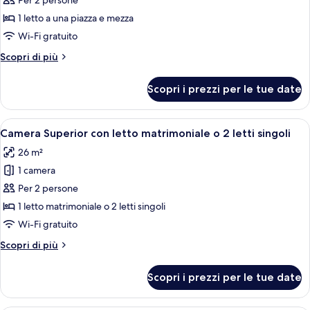
per
Per 2 persone
Doppia
1 letto a una piazza e mezza
Economy
Wi-Fi gratuito
Altri
Scopri di più
dettagli
per
Scopri i prezzi per le tue date
Doppia
Economy
Apri
Una camera d'albergo con un letto, una
3
Camera Superior con letto matrimoniale o 2 letti singoli
tutte
26 m²
le
1 camera
foto
per
Per 2 persone
Camera
1 letto matrimoniale o 2 letti singoli
Superior
Wi-Fi gratuito
con
Altri
Scopri di più
letto
dettagli
matrimoniale
per
Scopri i prezzi per le tue date
Camera
o
Superior
2
con