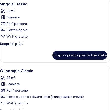
Apri
Una camera d'albergo con un letto, un
letti
2
letto
Singola Classic
tutte
singoli
matrimoniale
13 m²
o
le
2
1 camera
foto
letti
per
Per 1 persona
singoli
Singola
1 letto singolo
Classic
Wi-Fi gratuito
Altri
Scopri di più
dettagli
per
Scopri i prezzi per le tue date
Singola
Classic
Apri
Una camera d'albergo con due letti, un
2
Quadrupla Classic
tutte
25 m²
le
1 camera
foto
per
Per 4 persone
Quadrupla
1 letto queen e 1 divano letto (a una piazza e mezza)
Classic
Wi-Fi gratuito