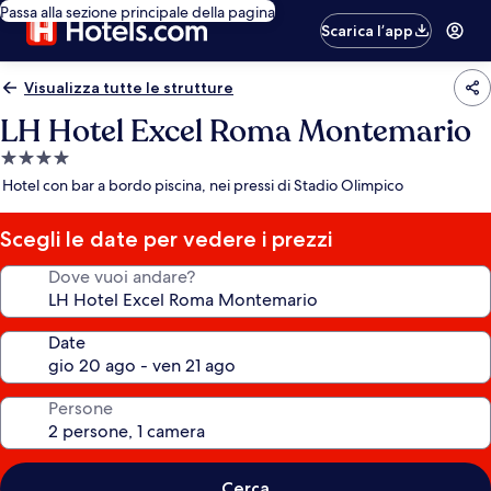
Passa alla sezione principale della pagina
Scarica l’app
Visualizza tutte le strutture
LH Hotel Excel Roma Montemario
Struttura
a
Hotel con bar a bordo piscina, nei pressi di Stadio Olimpico
4.0
stelle
Scegli le date per vedere i prezzi
Dove vuoi andare?
Date
Persone
Cerca